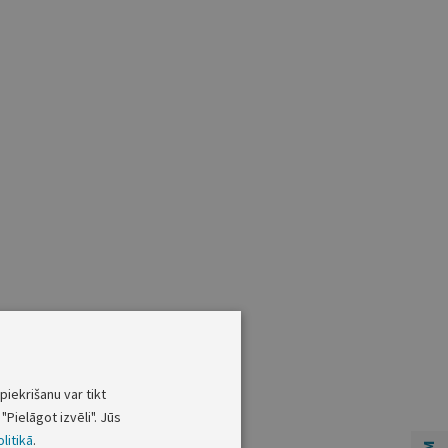
piekrišanu var tikt
"Pielāgot izvēli". Jūs
litikā
.