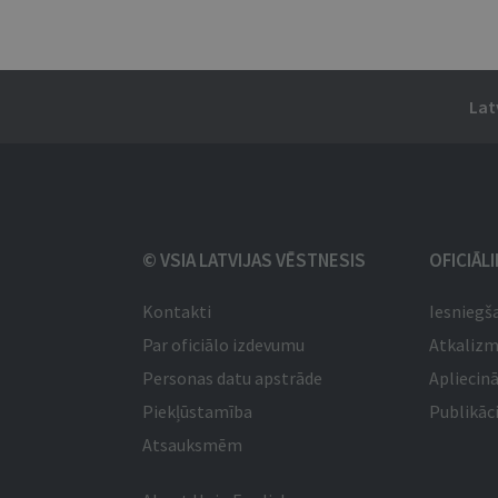
Lat
© VSIA LATVIJAS VĒSTNESIS
OFICIĀL
Kontakti
Iesniegš
Par oficiālo izdevumu
Atkaliz
Personas datu apstrāde
Apliecinā
Piekļūstamība
Publikāci
Atsauksmēm