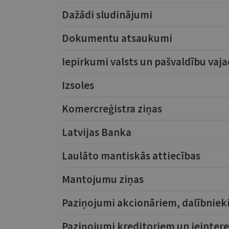
Dažādi sludinājumi
Dokumentu atsaukumi
Iepirkumi valsts un pašvaldību vaj
Izsoles
Komercreģistra ziņas
Latvijas Banka
Laulāto mantiskās attiecības
Mantojumu ziņas
Paziņojumi akcionāriem, dalībniek
Paziņojumi kreditoriem un ieinte