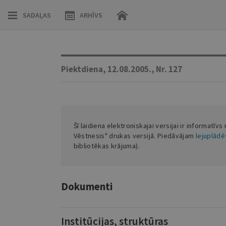
SADAĻAS
ARHĪVS
Piektdiena,
12.08.2005.,
Nr. 127
Šī laidiena elektroniskajai versijai ir informatīvs
Vēstnesis" drukas versijā. Piedāvājam
lejuplādēt
bibliotēkas krājuma).
Dokumenti
Institūcijas, struktūras