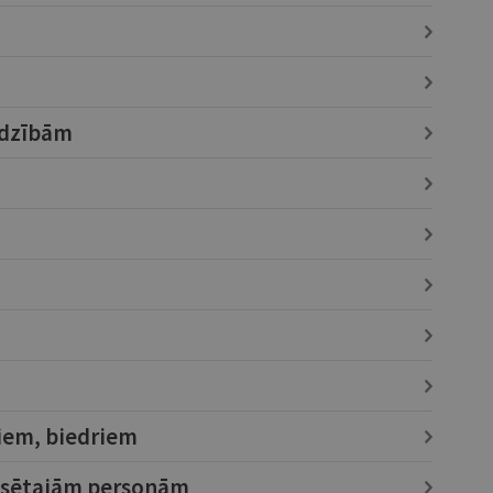
adzībām
iem, biedriem
resētajām personām