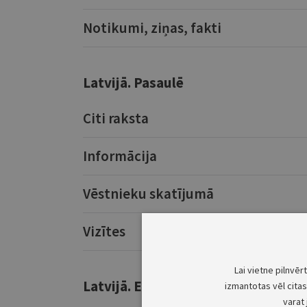
Notikumi, ziņas, fakti
Latvijā. Pasaulē
Citi raksta
Informācija
Vēstnieku skatījumā
Vizītes
Lai vietne pilnvēr
Latvijā. Eiropā
izmantotas vēl citas 
varat 