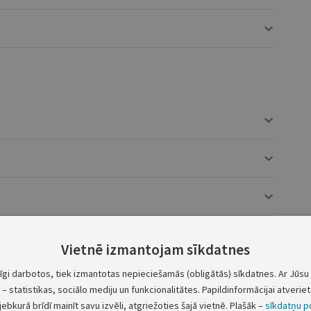
Vietnē izmantojam sīkdatnes
tīgi darbotos, tiek izmantotas nepieciešamās (obligātās) sīkdatnes. Ar Jūsu 
– statistikas, sociālo mediju un funkcionalitātes. Papildinformācijai atveriet 
jebkurā brīdī mainīt savu izvēli, atgriežoties šajā vietnē. Plašāk –
sīkdatņu po