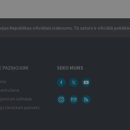
vijas Republikas oficiālais izdevums. Tā saturs ir oficiālā publikāc
IE PAZIŅOJUMI
SEKO MUMS
ana
mantošana
jumi un izdrukas
ju tiesiskais pamats