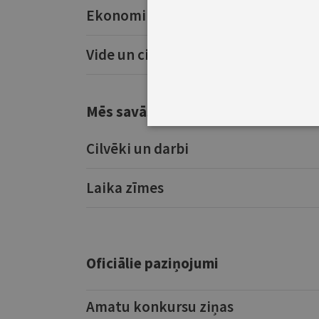
Ekonomika. Finanses
Vide un cilvēki
Mēs savās vērtībās
Cilvēki un darbi
Laika zīmes
Oficiālie paziņojumi
Amatu konkursu ziņas