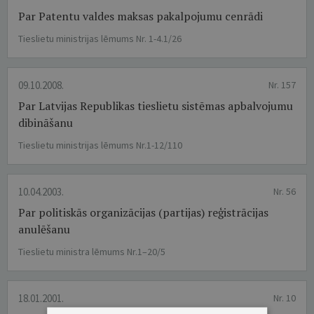
Par Patentu valdes maksas pakalpojumu cenrādi
Tieslietu ministrijas lēmums Nr. 1-4.1/26
09.10.2008.
Nr. 157
Par Latvijas Republikas tieslietu sistēmas apbalvojumu
dibināšanu
Tieslietu ministrijas lēmums Nr.1-12/110
10.04.2003.
Nr. 56
Par politiskās organizācijas (partijas) reģistrācijas
anulēšanu
Tieslietu ministra lēmums Nr.1–20/5
18.01.2001.
Nr. 10