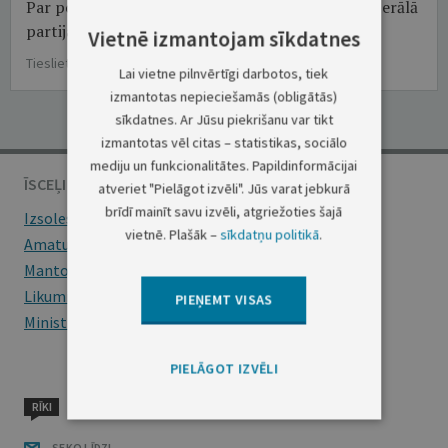
Par politiskās organizācijas (partijas) "Latvijas Liberālā
partija" reģistrācijas anulēšanu
Vietnē izmantojam sīkdatnes
Tieslietu ministrijas lēmums Nr.1-20/1
Lai vietne pilnvērtīgi darbotos, tiek
izmantotas nepieciešamās (obligātās)
sīkdatnes. Ar Jūsu piekrišanu var tikt
izmantotas vēl citas – statistikas, sociālo
mediju un funkcionalitātes. Papildinformācijai
ĪSCEĻI
atveriet "Pielāgot izvēli". Jūs varat jebkurā
brīdī mainīt savu izvēli, atgriežoties šajā
Izsoles
vietnē. Plašāk –
sīkdatņu politikā
.
Amatu konkursi
Mantojumu ziņas
Likumi
PIEŅEMT VISAS
Ministru kabineta noteikumi
PIELĀGOT IZVĒLI
RĪKI
SEKO LĪDZI