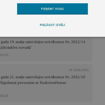
OP 2025/208.4
PIEŅEMT VISAS
gravas"" maksas pakalpojumu cenrādis
025/19
PIELĀGOT IZVĒLI
OP 2025/197.9
gada 19. maija saistošajos noteikumos Nr. 2022/14
izkraukles novadā"
025/15
OP 2025/193.5
gada 21. maija saistošajos noteikumos Nr. 2025/10
elāgošanai personām ar funkcionēšanas
025/18