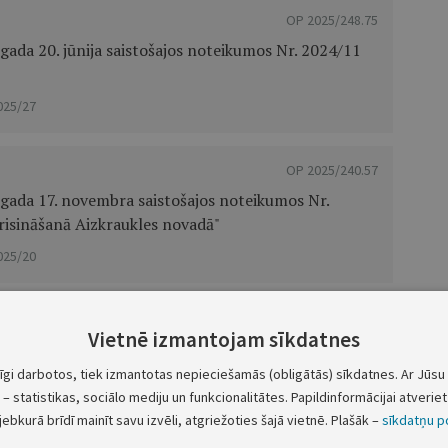
OP 2025/248.75
ada 20. jūnija saistošajos noteikumos Nr. 2024/11
025/27
OP 2025/240.57
gada 17. novembra saistošajos noteikumos Nr.
risināšanā Aizkraukles novadā"
025/20
OP 2025/227.4
Vietnē izmantojam sīkdatnes
gada 16. maija saistošajos noteikumos Nr. 2024/9
zkraukles novadā"
tīgi darbotos, tiek izmantotas nepieciešamās (obligātās) sīkdatnes. Ar Jūsu 
– statistikas, sociālo mediju un funkcionalitātes. Papildinformācijai atveriet 
025/21
jebkurā brīdī mainīt savu izvēli, atgriežoties šajā vietnē. Plašāk –
sīkdatņu po