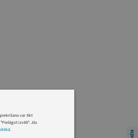
piekrišanu var tikt
"Pielāgot izvēli". Jūs
litikā
.