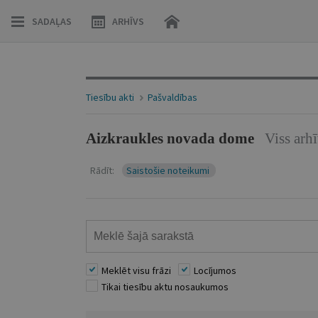
SADAĻAS
ARHĪVS
Tiesību akti
Pašvaldības
Aizkraukles novada dome
Viss arh
Rādīt:
Saistošie noteikumi
Meklēt visu frāzi
Locījumos
Tikai tiesību aktu nosaukumos