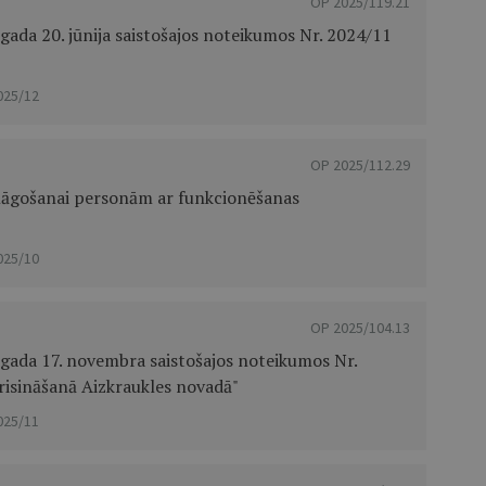
OP 2025/119.21
ada 20. jūnija saistošajos noteikumos Nr. 2024/11
025/12
OP 2025/112.29
elāgošanai personām ar funkcionēšanas
025/10
OP 2025/104.13
gada 17. novembra saistošajos noteikumos Nr.
risināšanā Aizkraukles novadā"
025/11