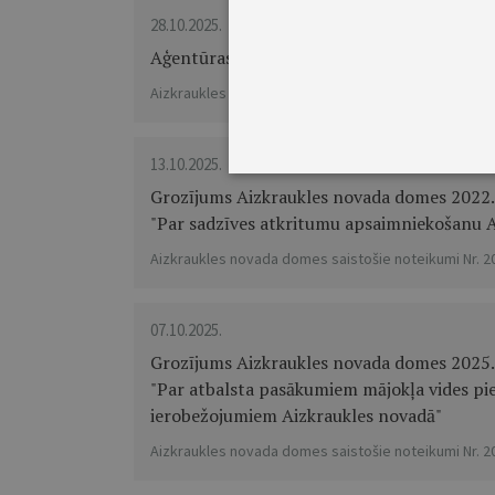
28.10.2025.
Aģentūras "Sociālās aprūpes centrs "Ziedu
Aizkraukles novada domes saistošie noteikumi Nr. 2
13.10.2025.
Grozījums Aizkraukles novada domes 2022. 
"Par sadzīves atkritumu apsaimniekošanu A
Aizkraukles novada domes saistošie noteikumi Nr. 2
07.10.2025.
Grozījums Aizkraukles novada domes 2025. 
"Par atbalsta pasākumiem mājokļa vides pi
ierobežojumiem Aizkraukles novadā"
Aizkraukles novada domes saistošie noteikumi Nr. 2