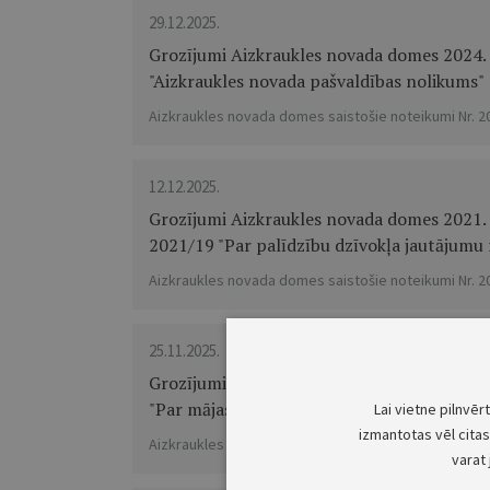
29.12.2025.
Grozījumi Aizkraukles novada domes 2024. g
"Aizkraukles novada pašvaldības nolikums"
Aizkraukles novada domes saistošie noteikumi Nr. 2
12.12.2025.
Grozījumi Aizkraukles novada domes 2021. 
2021/19 "Par palīdzību dzīvokļa jautājumu 
Aizkraukles novada domes saistošie noteikumi Nr. 2
25.11.2025.
Grozījumi Aizkraukles novada domes 2024. 
"Par mājas (istabas) dzīvnieku turēšanu Ai
Lai vietne pilnvēr
izmantotas vēl citas 
Aizkraukles novada domes saistošie noteikumi Nr. 2
varat 