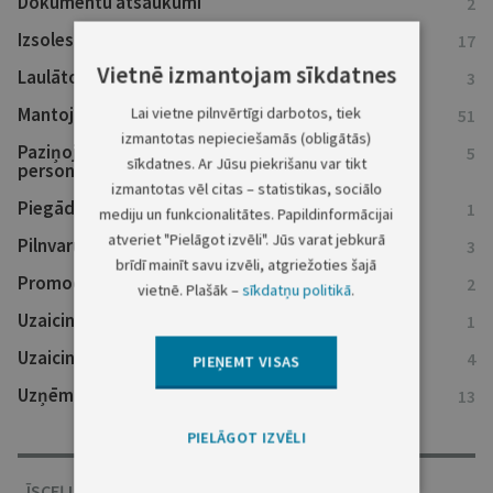
Dokumentu atsaukumi
2
Izsoles
17
Vietnē izmantojam sīkdatnes
Laulāto mantiskās attiecības
3
Mantojumu ziņas
Lai vietne pilnvērtīgi darbotos, tiek
51
izmantotas nepieciešamās (obligātās)
Paziņojumi kreditoriem un ieinteresētajām
5
sīkdatnes. Ar Jūsu piekrišanu var tikt
personām
izmantotas vēl citas – statistikas, sociālo
Piegādes un darbu izpildes pasūtījumi
1
mediju un funkcionalitātes. Papildinformācijai
atveriet "Pielāgot izvēli". Jūs varat jebkurā
Pilnvaru atsaukumi
3
brīdī mainīt savu izvēli, atgriežoties šajā
Promocijas darbi
2
vietnē. Plašāk –
sīkdatņu politikā
.
Uzaicinājumi nokārtot saistības
1
Uzaicinājumi uz tiesu
4
PIEŅEMT VISAS
Uzņēmumu reģistra ziņas
13
PIELĀGOT IZVĒLI
ĪSCEĻI