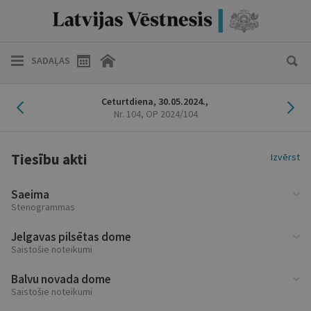
SADAĻAS
Iepriekšējais laidiens
Nāk
Ceturtdiena,
30.05.2024.,
Nr. 104
, OP 2024/104
Tiesību akti
Izvērst
Saeima
Stenogrammas
Jelgavas pilsētas dome
Saistošie noteikumi
Balvu novada dome
Saistošie noteikumi