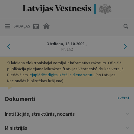
SADAĻAS
Iepriekšējais laidiens
Nāk
Otrdiena,
13.10.2009.,
Nr. 162
Šī laidiena elektroniskajai versijai ir informatīvs raksturs. Oficiālā
publikācija pieejama laikraksta "Latvijas Vēstnesis" drukas versijā.
Piedāvājam
lejuplādēt digitalizētā laidiena saturu
(no Latvijas
Nacionālās bibliotēkas krājuma).
Dokumenti
Izvērst
Institūcijās, struktūrās, nozarēs
Ministrijās