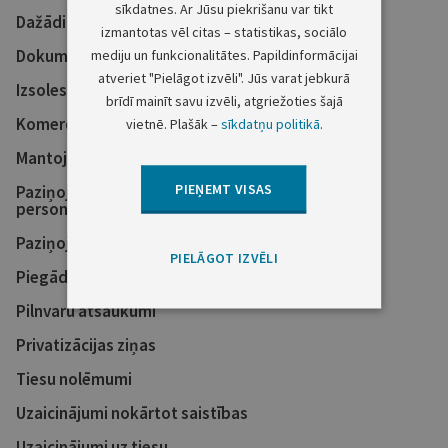
sīkdatnes. Ar Jūsu piekrišanu var tikt
Dažādi sludinājumi
izmantotas vēl citas – statistikas, sociālo
Dokumentu atsaukumi
mediju un funkcionalitātes. Papildinformācijai
atveriet "Pielāgot izvēli". Jūs varat jebkurā
Izsoles
brīdī mainīt savu izvēli, atgriežoties šajā
Komercreģistra ziņas
vietnē. Plašāk –
sīkdatņu politikā
.
Mantojumu ziņas
PIEŅEMT VISAS
Paziņojumi kreditoriem un ieinteresētajām
personām
Paziņojumi par teritoriālo plānošanu
PIELĀGOT IZVĒLI
Piegādes un darbu izpildes pasūtījumi
Pilnvaru atsaukumi
Privatizācijas ziņas
Tiesu nolēmumi
Uzaicinājumi nokārtot saistības
Uzaicinājumi uz tiesu