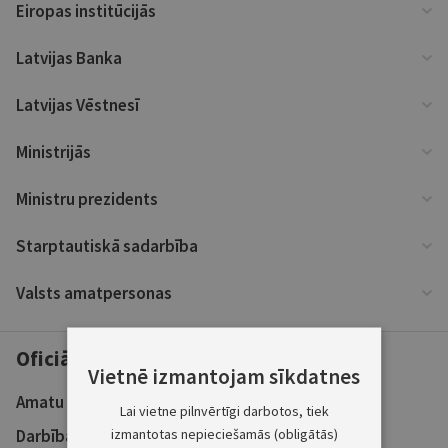
Eiropas institūcijās
Latvijas Banka
Latvijas Vēstnesī
Ministrijās
Ministru prezidents
Starptautiskā sadarbība
Valsts amatpersonas
Oficiālie paziņojumi
Vietnē izmantojam sīkdatnes
Amatu konkursu ziņas
Lai vietne pilnvērtīgi darbotos, tiek
izmantotas nepieciešamās (obligātās)
Darbības pārskati