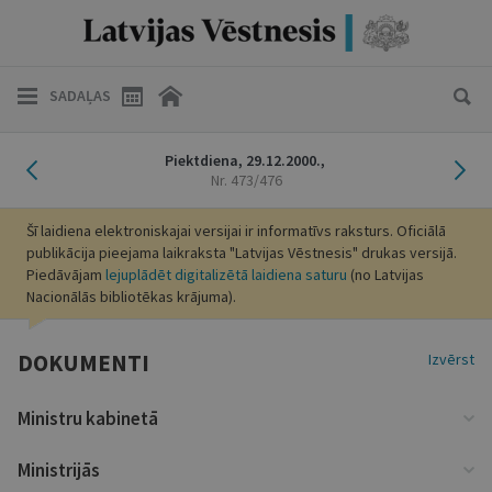
SADAĻAS
Iepriekšējais laidiens
Nāk
Piektdiena,
29.12.2000.,
Nr. 473/476
Šī laidiena elektroniskajai versijai ir informatīvs raksturs. Oficiālā
publikācija pieejama laikraksta "Latvijas Vēstnesis" drukas versijā.
Piedāvājam
lejuplādēt digitalizētā laidiena saturu
(no Latvijas
Nacionālās bibliotēkas krājuma).
DOKUMENTI
Izvērst
Ministru kabinetā
Ministrijās