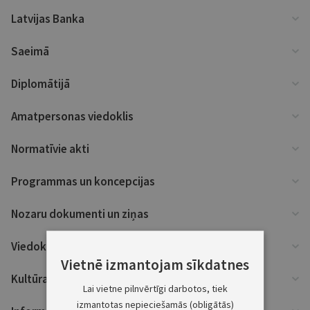
Latvijas Banka
Saeimā
Diplomātijā
Amatpersonas viedoklis
Normatīvie akti
Programmas un koncepcijas
Nozaru dokumenti un ziņas
Viedokļi
Vietnē izmantojam sīkdatnes
Kultūra un zinātne
Lai vietne pilnvērtīgi darbotos, tiek
izmantotas nepieciešamās (obligātās)