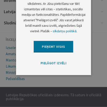
Informācija
sīkdatnes. Ar Jūsu piekrišanu var tikt
izmantotas vēl citas – statistikas, sociālo
Latvija un ES
mediju un funkcionalitātes. Papildinformācijai
atveriet "Pielāgot izvēli". Jūs varat jebkurā
Sludinājumi
brīdī mainīt savu izvēli, atgriežoties šajā
vietnē. Plašāk –
sīkdatņu politikā
.
ĪSCEĻI
PIEŅEMT VISAS
Izsoles
Amatu konkursi
Mantojumu ziņas
PIELĀGOT IZVĒLI
Likumi
Ministru kabineta noteikumi
Pašvaldības
Latvijas Republikas oficiālais izdevums. Tā saturs ir oficiālā
publikācija.