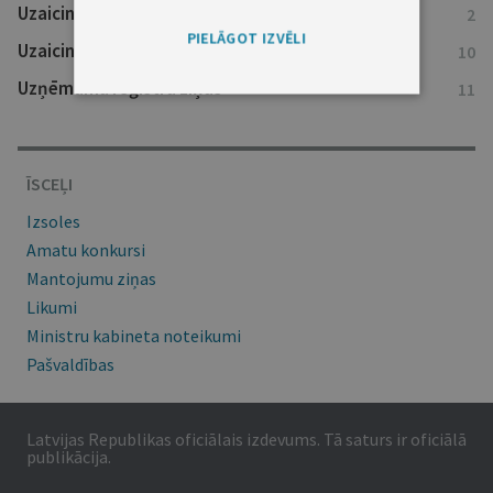
Uzaicinājumi nokārtot saistības
2
PIELĀGOT IZVĒLI
Uzaicinājumi uz tiesu
10
Uzņēmumu reģistra ziņas
11
ĪSCEĻI
Izsoles
Amatu konkursi
Mantojumu ziņas
Likumi
Ministru kabineta noteikumi
Pašvaldības
Latvijas Republikas oficiālais izdevums. Tā saturs ir oficiālā
publikācija.