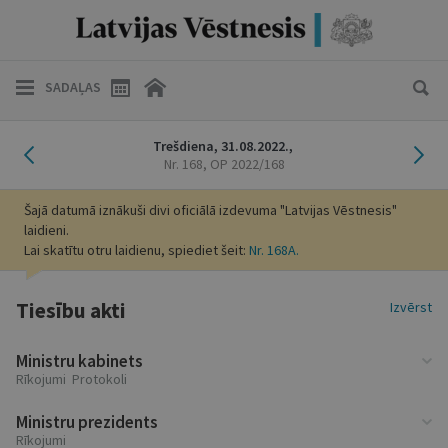
SADAĻAS
Iepriekšējais laidiens
Nāk
Trešdiena,
31.08.2022.,
Nr. 168
, OP 2022/168
Šajā datumā iznākuši divi oficiālā izdevuma "Latvijas Vēstnesis"
laidieni.
Lai skatītu otru laidienu, spiediet šeit:
Nr. 168A.
Tiesību akti
Izvērst
Ministru kabinets
Rīkojumi Protokoli
Ministru prezidents
Rīkojumi