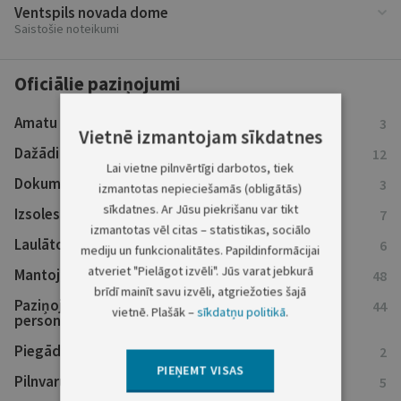
Ventspils novada dome
Saistošie noteikumi
Oficiālie paziņojumi
Amatu konkursu ziņas
3
Vietnē izmantojam sīkdatnes
Dažādi sludinājumi
12
Lai vietne pilnvērtīgi darbotos, tiek
Dokumentu atsaukumi
3
izmantotas nepieciešamās (obligātās)
sīkdatnes. Ar Jūsu piekrišanu var tikt
Izsoles
7
izmantotas vēl citas – statistikas, sociālo
Laulāto mantiskās attiecības
6
mediju un funkcionalitātes. Papildinformācijai
atveriet "Pielāgot izvēli". Jūs varat jebkurā
Mantojumu ziņas
48
brīdī mainīt savu izvēli, atgriežoties šajā
Paziņojumi kreditoriem un ieinteresētajām
44
vietnē. Plašāk –
sīkdatņu politikā
.
personām
Piegādes un darbu izpildes pasūtījumi
2
PIEŅEMT VISAS
Pilnvaru atsaukumi
5