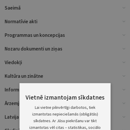
Saeimā
Normatīvie akti
Programmas un koncepcijas
Nozaru dokumenti un ziņas
Viedokļi
Kultūra un zinātne
Informācija
Vietnē izmantojam sīkdatnes
Ārzemju ziņas
Lai vietne pilnvērtīgi darbotos, tiek
izmantotas nepieciešamās (obligātās)
Latvija un ES
sīkdatnes. Ar Jūsu piekrišanu var tikt
izmantotas vēl citas – statistikas, sociālo