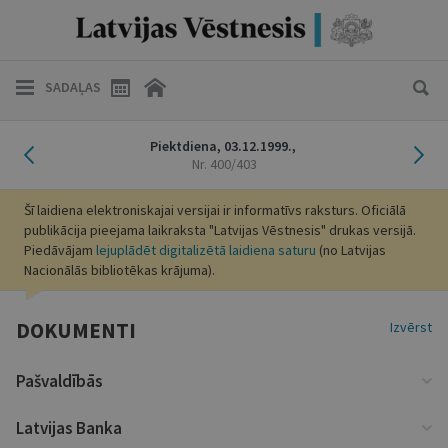
SADAĻAS
Iepriekšējais laidiens
Nāk
Piektdiena,
03.12.1999.,
Nr. 400/403
Šī laidiena elektroniskajai versijai ir informatīvs raksturs. Oficiālā
publikācija pieejama laikraksta "Latvijas Vēstnesis" drukas versijā.
Piedāvājam
lejuplādēt digitalizētā laidiena saturu
(no Latvijas
Nacionālās bibliotēkas krājuma).
DOKUMENTI
Izvērst
Pašvaldībās
Latvijas Banka