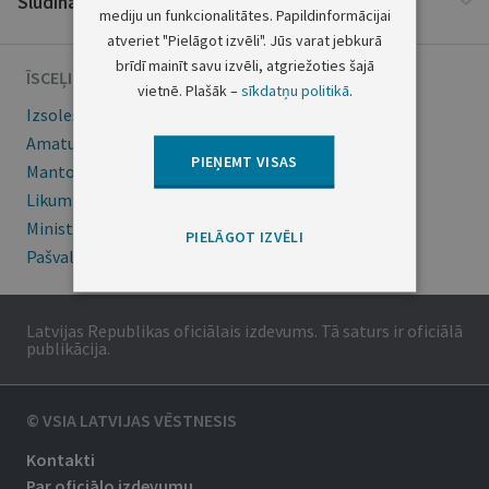
Sludinājumi
mediju un funkcionalitātes. Papildinformācijai
atveriet "Pielāgot izvēli". Jūs varat jebkurā
brīdī mainīt savu izvēli, atgriežoties šajā
ĪSCEĻI
vietnē. Plašāk –
sīkdatņu politikā
.
Izsoles
Amatu konkursi
PIEŅEMT VISAS
Mantojumu ziņas
Likumi
Ministru kabineta noteikumi
PIELĀGOT IZVĒLI
Pašvaldības
Latvijas Republikas oficiālais izdevums. Tā saturs ir oficiālā
publikācija.
© VSIA LATVIJAS VĒSTNESIS
Kontakti
Par oficiālo izdevumu