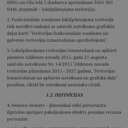
0001) un Ošu ielā 5 (kadastra apzīmējums 3601 001
0446
(turpmāk – lokālplānojuma teritorija).
2. Funkcionālais zonējums lokālplānojuma teritorijā
tiek noteikts saskaņā ar saistoši noteikumu grafiskās
daļas karti "Teritorijas funkcionālais zonējums un
galvenie teritorijas izmantošanas aprobežojumi".
3. Lokālplānojuma teritorijas izmantošanā un apbūvē
piemēro Alūksnes novada 2015. gada 27. augusta
saistošo noteikumu Nr. 14/2015 "Alūksnes novada
teritorijas plānojuma 2015.–2027. gadam, Teritorijas
izmantošanas un apbūves noteikumi un grafiskā daļa"
prasības, ciktāl šie noteikumi nenosaka citādi.
1.2. DEFINĪCIJAS
4. Senioru ciemats – ģimeniskai videi pietuvināta
ilgstošas aprūpes pakalpojuma objekts pensijas vecuma
personām