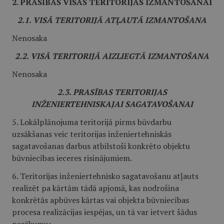
2. PRASĪBAS VISAS TERITORIJAS IZMANTOŠANAI
2.1. VISĀ TERITORIJĀ ATĻAUTĀ IZMANTOŠANA
Nenosaka
2.2. VISĀ TERITORIJĀ AIZLIEGTĀ IZMANTOŠANA
Nenosaka
2.3. PRASĪBAS TERITORIJAS
INŽENIERTEHNISKAJAI SAGATAVOŠANAI
5. Lokālplānojuma teritorijā pirms būvdarbu
uzsākšanas veic teritorijas inženiertehniskās
sagatavošanas darbus atbilstoši konkrēto objektu
būvniecības ieceres risinājumiem.
6. Teritorijas inženiertehnisko sagatavošanu atļauts
realizēt pa kārtām tādā apjomā, kas nodrošina
konkrētās apbūves kārtas vai objekta būvniecības
procesa realizācijas iespējas, un tā var ietvert šādus