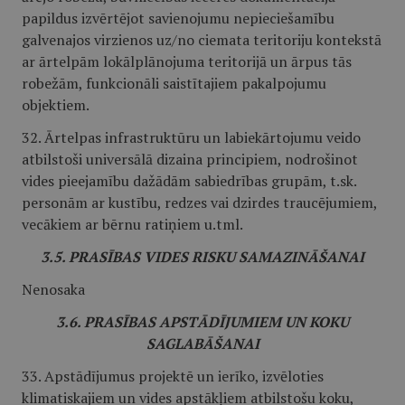
papildus izvērtējot savienojumu nepieciešamību
galvenajos virzienos uz/no ciemata teritoriju kontekstā
ar ārtelpām lokālplānojuma teritorijā un ārpus tās
robežām, funkcionāli saistītajiem pakalpojumu
objektiem.
32. Ārtelpas infrastruktūru un labiekārtojumu veido
atbilstoši universālā dizaina principiem, nodrošinot
vides pieejamību dažādām sabiedrības grupām, t.sk.
personām ar kustību, redzes vai dzirdes traucējumiem,
vecākiem ar bērnu ratiņiem u.tml.
3.5. PRASĪBAS VIDES RISKU SAMAZINĀŠANAI
Nenosaka
3.6. PRASĪBAS APSTĀDĪJUMIEM UN KOKU
SAGLABĀŠANAI
33. Apstādījumus projektē un ierīko, izvēloties
klimatiskajiem un vides apstākļiem atbilstošu koku,