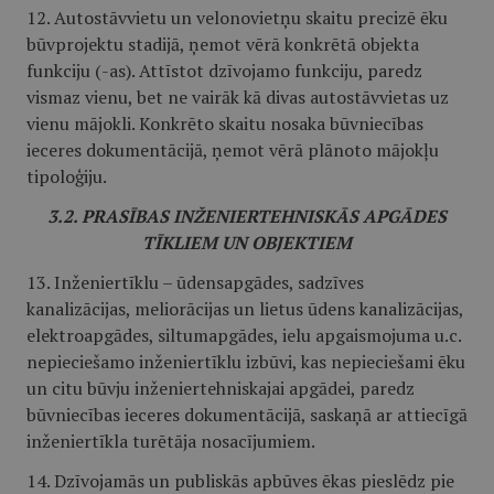
12. Autostāvvietu un velonovietņu skaitu precizē ēku
būvprojektu stadijā, ņemot vērā konkrētā objekta
funkciju (-as). Attīstot dzīvojamo funkciju, paredz
vismaz vienu, bet ne vairāk kā divas autostāvvietas uz
vienu mājokli. Konkrēto skaitu nosaka būvniecības
ieceres dokumentācijā, ņemot vērā plānoto mājokļu
tipoloģiju.
3.2. PRASĪBAS INŽENIERTEHNISKĀS APGĀDES
TĪKLIEM UN OBJEKTIEM
13. Inženiertīklu – ūdensapgādes, sadzīves
kanalizācijas, meliorācijas un lietus ūdens kanalizācijas,
elektroapgādes, siltumapgādes, ielu apgaismojuma u.c.
nepieciešamo inženiertīklu izbūvi, kas nepieciešami ēku
un citu būvju inženiertehniskajai apgādei, paredz
būvniecības ieceres dokumentācijā, saskaņā ar attiecīgā
inženiertīkla turētāja nosacījumiem.
14. Dzīvojamās un publiskās apbūves ēkas pieslēdz pie