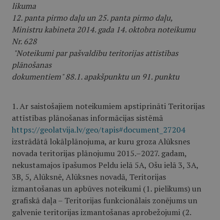
likuma
12. panta pirmo daļu un 25. panta pirmo daļu,
Ministru kabineta 2014. gada 14. oktobra noteikumu
Nr. 628
"Noteikumi par pašvaldību teritorijas attīstības
plānošanas
dokumentiem" 88.1. apakšpunktu un 91. punktu
1. Ar saistošajiem noteikumiem apstiprināti Teritorijas
attīstības plānošanas informācijas sistēmā
https://geolatvija.lv/geo/tapis#document_27204
izstrādātā lokālplānojuma, ar kuru groza Alūksnes
novada teritorijas plānojumu 2015.–2027. gadam,
nekustamajos īpašumos Peldu ielā 5A, Ošu ielā 3, 3A,
3B, 5, Alūksnē, Alūksnes novadā, Teritorijas
izmantošanas un apbūves noteikumi (1. pielikums) un
grafiskā daļa – Teritorijas funkcionālais zonējums un
galvenie teritorijas izmantošanas aprobežojumi (2.