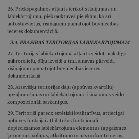
26. Priekšpagalmos atļauts ierīkot stādījumus un
labiekārtojumu, piebrauktuves pie ēkām, kā arī
autostāvvietas, risinājumu pamatojot būvniecības
ieceres dokumentācijā.
3.4. PRASĪBAS TERITORIJAS LABIEKĀRTOJUMAM
27. Teritorijas labiekārtojumā atļauts veidot mākslīgo
mikroreljefu, dīķu izveidi u.tml. ainavas pārveidi,
risinājumu pamatojot būvniecības ieceres
dokumentācijā.
28. Atsevišķu teritorijas daļu (apbūves kvartālu)
apzaļumošanas un labiekārtojuma risinājumus veido
kompozicionāli saskanīgus.
29. Teritorijā paredz estētiski kvalitatīvus, attiecīgai
apbūves funkcijai atbilstošus funkcionāli
nepieciešamos labiekārtojuma elementus (apgaismes
ķermeņus, soliņus, atkritumu urnas un konteinerus,