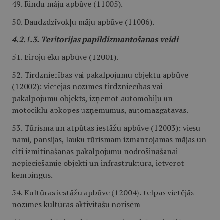
49. Rindu māju apbūve (11005).
50. Daudzdzīvokļu māju apbūve (11006).
4.2.1.3. Teritorijas papildizmantošanas veidi
51. Biroju ēku apbūve (12001).
52. Tirdzniecības vai pakalpojumu objektu apbūve
(12002): vietējās nozīmes tirdzniecības vai
pakalpojumu objekts, izņemot automobiļu un
motociklu apkopes uzņēmumus, automazgātavas.
53. Tūrisma un atpūtas iestāžu apbūve (12003): viesu
nami, pansijas, lauku tūrismam izmantojamas mājas un
citi izmitināšanas pakalpojumu nodrošināšanai
nepieciešamie objekti un infrastruktūra, ietverot
kempingus.
54. Kultūras iestāžu apbūve (12004): telpas vietējās
nozīmes kultūras aktivitāšu norisēm