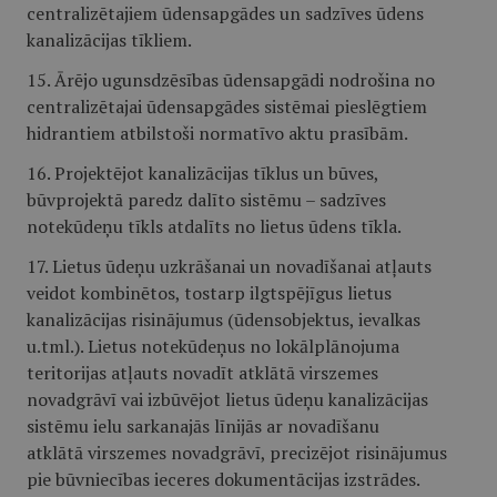
centralizētajiem ūdensapgādes un sadzīves ūdens
kanalizācijas tīkliem.
15. Ārējo ugunsdzēsības ūdensapgādi nodrošina no
centralizētajai ūdensapgādes sistēmai pieslēgtiem
hidrantiem atbilstoši normatīvo aktu prasībām.
16. Projektējot kanalizācijas tīklus un būves,
būvprojektā paredz dalīto sistēmu – sadzīves
notekūdeņu tīkls atdalīts no lietus ūdens tīkla.
17. Lietus ūdeņu uzkrāšanai un novadīšanai atļauts
veidot kombinētos, tostarp ilgtspējīgus lietus
kanalizācijas risinājumus (ūdensobjektus, ievalkas
u.tml.). Lietus notekūdeņus no lokālplānojuma
teritorijas atļauts novadīt atklātā virszemes
novadgrāvī vai izbūvējot lietus ūdeņu kanalizācijas
sistēmu ielu sarkanajās līnijās ar novadīšanu
atklātā virszemes novadgrāvī, precizējot risinājumus
pie būvniecības ieceres dokumentācijas izstrādes.