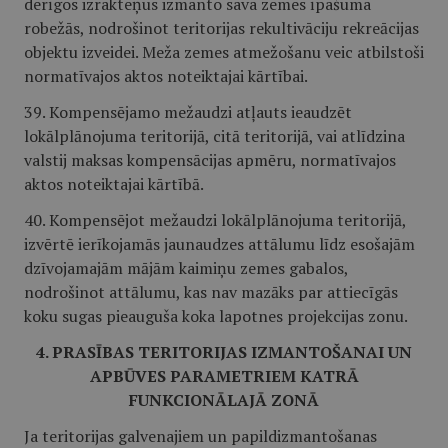
derīgos izrakteņus izmanto sava zemes īpašuma
robežās, nodrošinot teritorijas rekultivāciju rekreācijas
objektu izveidei. Meža zemes atmežošanu veic atbilstoši
normatīvajos aktos noteiktajai kārtībai.
39. Kompensējamo mežaudzi atļauts ieaudzēt
lokālplānojuma teritorijā, citā teritorijā, vai atlīdzina
valstij maksas kompensācijas apmēru, normatīvajos
aktos noteiktajai kārtībā.
40. Kompensējot mežaudzi lokālplānojuma teritorijā,
izvērtē ierīkojamās jaunaudzes attālumu līdz esošajām
dzīvojamajām mājām kaimiņu zemes gabalos,
nodrošinot attālumu, kas nav mazāks par attiecīgās
koku sugas pieauguša koka lapotnes projekcijas zonu.
4. PRASĪBAS TERITORIJAS IZMANTOŠANAI UN
APBŪVES PARAMETRIEM KATRĀ
FUNKCIONĀLAJĀ ZONĀ
Ja teritorijas galvenajiem un papildizmantošanas