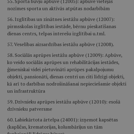
55. Sporta būvju apbūve (12005): apbūve vietējās
nozīmes sporta un aktīvās atpūtas nodarbībām
56. Izglītības un zinātnes iestāžu apbūve (12007):
pirmsskolas izglītības iestāde, bērnu pieskatīšanas
dienas centrs, telpas interešu izglītībai u.tml.
57. Veselības aizsardzības iestāžu apbūve (12008).
58. Sociālās aprūpes iestāžu apbūve (12009): Apbūve,
ko veido sociālās aprūpes un rehabilitācijas iestādes,
ģimeniskai videi pietuvināti aprūpes pakalpojumu
objekti, pansionāti, dienas centri un citi līdzīgi objekti,
kā arī to darbības nodrošināšanai nepieciešamie objekti
un infrastruktūra
59. Dzīvnieku aprūpes iestāžu apbūve (12010): esošā
dzīvnieku patversme
60. Labiekārtota ārtelpa (24001): izņemot kapsētas
(kapličas, krematorijas, kolumbārijus un tām