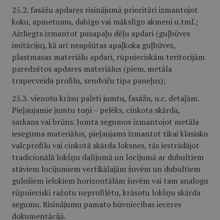
25.2. fasāžu apdares risinājumā prioritāri izmantojot
koku, apmetumu, dabīgo vai mākslīgo akmeni u.tml.;
Aizliegts izmantot pusapaļu dēļu apdari (guļbūves
imitāciju), kā arī neapšūtas apaļkoka guļbūves,
plastmasas materiālu apdari, rūpnieciskām teritorijām
paredzētos apdares materiālus (piem. metāla
trapecveida profilu, sendviču tipa paneļus);
25.3. vienotu krāsu paleti jumtu, fasāžu, u.c. detaļām.
Pieļaujamie jumtu toņi – pelēks, cinkota skārda,
sarkans vai brūns. Jumta segumos izmantojot metāla
ieseguma materiālus, pieļaujams izmantot tikai klasisko
valcprofilu vai cinkotā skārda loksnes, tās iestrādājot
tradicionālā lokšņu dalījumā un locījumā ar dubultiem
stāviem locījumiem vertikālajām šuvēm un dubultiem
gulošiem ielokiem horizontālām šuvēm vai tam analogu
rūpnieciski ražotu neprofilētu, krāsotu lokšņu skārda
segumu. Risinājumu pamato būvniecības ieceres
dokumentācijā.