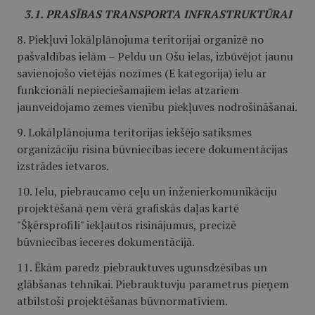
3.1. PRASĪBAS TRANSPORTA INFRASTRUKTŪRAI
8. Piekļuvi lokālplānojuma teritorijai organizē no
pašvaldības ielām – Peldu un Ošu ielas, izbūvējot jaunu
savienojošo vietējās nozīmes (E kategorija) ielu ar
funkcionāli nepieciešamajiem ielas atzariem
jaunveidojamo zemes vienību piekļuves nodrošināšanai.
9. Lokālplānojuma teritorijas iekšējo satiksmes
organizāciju risina būvniecības iecere dokumentācijas
izstrādes ietvaros.
10. Ielu, piebraucamo ceļu un inženierkomunikāciju
projektēšanā ņem vērā grafiskās daļas kartē
"Šķērsprofili" iekļautos risinājumus, precizē
būvniecības ieceres dokumentācijā.
11. Ēkām paredz piebrauktuves ugunsdzēsības un
glābšanas tehnikai. Piebrauktuvju parametrus pieņem
atbilstoši projektēšanas būvnormatīviem.