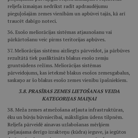
reljefa izmaiņas nedrīkst radīt apdraudējumu
pieguļošajām zemes vienībām un apbūvei tajās, kā arī
traucēt dabīgo noteci.
36. Esošo meliorācijas sistēmas atjaunošanu vai
pārkārtošanu veic pirms teritorijas apbūves.
37. Meliorācijas sistēmu aizliegts pārveidot, ja pārbūves
rezultātā tiek pasliktināts blakus esošo zemju
gruntsūdens režīms. Meliorācijas sistēmas
pārveidojums, kas ietekmē blakus esošos zemesgabalus,
saskaņo ar šo blakus esošo zemes vienību īpašniekiem.
3.8. PRASĪBAS ZEMES LIETOŠANAS VEIDA
KATEGORIJAS MAIŅAI
38. Meža zemes atmežošana atļauta infrastruktūras,
ēku un būvju būvniecībai, mākslīgām ūdens tilpnēm.
Reljefa pārveidē ainavas uzlabošanas mērķiem
pieļaujama derīgo izrakteņu (kūdra) ieguve, ja iegūtos