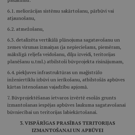
pasākumu:
6.1. meliorācijas sistēmu sakārtošanu, pārbūvi vai
atjaunošanu,
6.2. atmežošanu,
6.3. detalizēta vertikālā plānojuma sagatavošanu un
zemes virsmas izmaiņas (ja nepieciešams, piemēram,
mākslīgā reljefa veidošanu, dīķu izveidi, teritorijas
planēšanu u.tml.) atbilstoši būvprojekta risinājumam,
6.4. piekļuves infrastruktūras un maģistrālo
inženiertīklu izbūvi un ierīkošanu, atbilstošās apbūves
kārtas īstenošanas vajadzību apjomā.
7. Būvprojektēšanas ietvaros izvērtē esošās grunts
izmantošanas iespējas apbūves laukuma sagatavošanai
būvniecībai un teritorijas labiekārtošanai.
3. VISPĀRĪGAS PRASĪBAS TERITORIJAS
IZMANTOŠANAI UN APBŪVEI