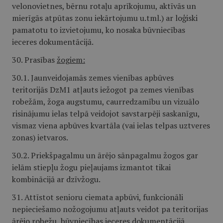
velonovietnes, bērnu rotaļu aprīkojumu, aktīvās un
mierīgās atpūtas zonu iekārtojumu u.tml.) ar loģiski
pamatotu to izvietojumu, ko nosaka būvniecības
ieceres dokumentācijā.
30. Prasības
žogiem:
30.1. Jaunveidojamās zemes vienības apbūves
teritorijās DzM1 atļauts iežogot pa zemes vienības
robežām, žoga augstumu, caurredzamību un vizuālo
risinājumu ielas telpā veidojot savstarpēji saskanīgu,
vismaz viena apbūves kvartāla (vai ielas telpas uztveres
zonas) ietvaros.
30.2. Priekšpagalmu un ārējo sānpagalmu žogos gar
ielām stiepļu žogu pieļaujams izmantot tikai
kombinācijā ar dzīvžogu.
31. Attīstot senioru ciemata apbūvi, funkcionāli
nepieciešamo nožogojumu atļauts veidot pa teritorijas
ārējo robežu, būvniecības ieceres dokumentācijā