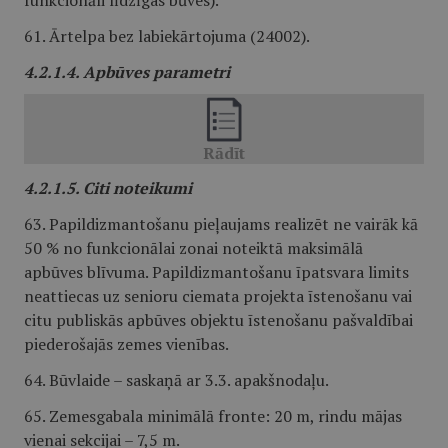
funkcionāli līdzīgas būves).
61. Ārtelpa bez labiekārtojuma (24002).
4.2.1.4. Apbūves parametri
4.2.1.5. Citi noteikumi
63. Papildizmantošanu pieļaujams realizēt ne vairāk kā
50 % no funkcionālai zonai noteiktā maksimālā
apbūves blīvuma. Papildizmantošanu īpatsvara limits
neattiecas uz senioru ciemata projekta īstenošanu vai
citu publiskās apbūves objektu īstenošanu pašvaldībai
piederošajās zemes vienības.
64. Būvlaide – saskaņā ar 3.3. apakšnodaļu.
65. Zemesgabala minimālā fronte: 20 m, rindu mājas
vienai sekcijai – 7,5 m.