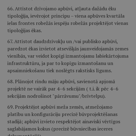
66. Attīstot dzīvojamo apbūvi, atļauta dažādu ēku
tipoloģija, ievērojot principu – viena apbūves kvartāla
ielas frontes robežās iespēju robežās projektējot vienas
tipoloģijas ēkas.
67. Attīstot daudzdzīvokļu un /vai publisko apbūvi,
paredzot ēkas izvietot atsevišķās jaunveidojamās zemes
vienībās, var veidot kopīgi izmantojamu labiekārtojuma
infrastruktūru, ja par to kopīgu izmantošanu un
apsaimniekošanu tiek noslēgts rakstisks līgums.
68. Plānojot rindu māju apbūvi, savienotā apjomā
projektē ne vairāk par 4–6 sekcijām ( t.i. ik pēc 4–6
sekcijām nodrošinot "pārrāvumu"/brīvtelpu).
69. Projektējot apbūvi meža zemēs, atmežojamo
platību un konfigurāciju precizē būvprojektēšanas
stadijā; apbūvi izvieto respektējot ainaviski vērtīgos
saglabājamos kokus (precizē būvniecības ieceres