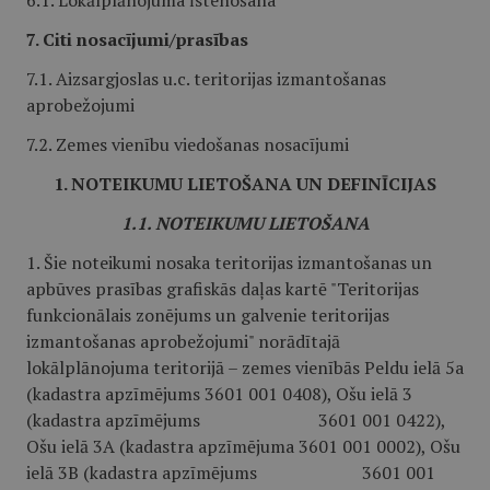
6.1. Lokālplānojuma īstenošana
7. Citi nosacījumi/prasības
7.1. Aizsargjoslas u.c. teritorijas izmantošanas
aprobežojumi
7.2. Zemes vienību viedošanas nosacījumi
1. NOTEIKUMU LIETOŠANA UN DEFINĪCIJAS
1.1. NOTEIKUMU LIETOŠANA
1. Šie noteikumi nosaka teritorijas izmantošanas un
apbūves prasības grafiskās daļas kartē "Teritorijas
funkcionālais zonējums un galvenie teritorijas
izmantošanas aprobežojumi" norādītajā
lokālplānojuma teritorijā – zemes vienībās Peldu ielā 5a
(kadastra apzīmējums 3601 001 0408), Ošu ielā 3
(kadastra apzīmējums 3601 001 0422),
Ošu ielā 3A (kadastra apzīmējuma 3601 001 0002), Ošu
ielā 3B (kadastra apzīmējums 3601 001