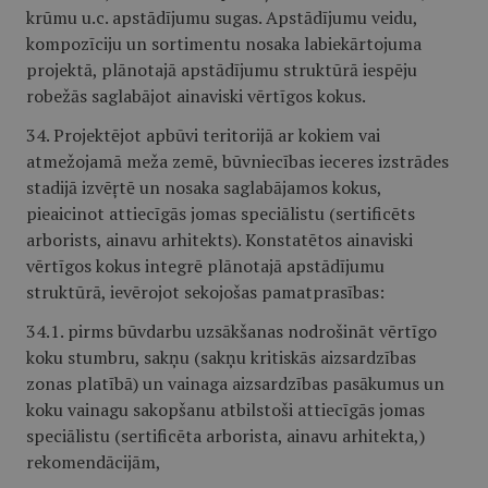
krūmu u.c. apstādījumu sugas. Apstādījumu veidu,
kompozīciju un sortimentu nosaka labiekārtojuma
projektā, plānotajā apstādījumu struktūrā iespēju
robežās saglabājot ainaviski vērtīgos kokus.
34. Projektējot apbūvi teritorijā ar kokiem vai
atmežojamā meža zemē, būvniecības ieceres izstrādes
stadijā izvēŗtē un nosaka saglabājamos kokus,
pieaicinot attiecīgās jomas speciālistu (sertificēts
arborists, ainavu arhitekts). Konstatētos ainaviski
vērtīgos kokus integrē plānotajā apstādījumu
struktūrā, ievērojot sekojošas pamatprasības:
34.1. pirms būvdarbu uzsākšanas nodrošināt vērtīgo
koku stumbru, sakņu (sakņu kritiskās aizsardzības
zonas platībā) un vainaga aizsardzības pasākumus un
koku vainagu sakopšanu atbilstoši attiecīgās jomas
speciālistu (sertificēta arborista, ainavu arhitekta,)
rekomendācijām,