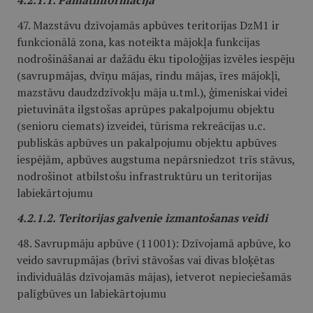
4.2.1.1. Pamatinformācija
47. Mazstāvu dzīvojamās apbūves teritorijas DzM1 ir
funkcionālā zona, kas noteikta mājokļa funkcijas
nodrošināšanai ar dažādu ēku tipoloģijas izvēles iespēju
(savrupmājas, dvīņu mājas, rindu mājas, īres mājokļi,
mazstāvu daudzdzīvokļu māja u.tml.), ģimeniskai videi
pietuvināta ilgstošas aprūpes pakalpojumu objektu
(senioru ciemats) izveidei, tūrisma rekreācijas u.c.
publiskās apbūves un pakalpojumu objektu apbūves
iespējām, apbūves augstuma nepārsniedzot trīs stāvus,
nodrošinot atbilstošu infrastruktūru un teritorijas
labiekārtojumu
4.2.1.2. Teritorijas galvenie izmantošanas veidi
48. Savrupmāju apbūve (11001): Dzīvojamā apbūve, ko
veido savrupmājas (brīvi stāvošas vai divas bloķētas
individuālās dzīvojamās mājas), ietverot nepieciešamās
palīgbūves un labiekārtojumu