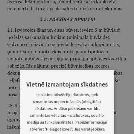
ieceres dokumentācijā, ņemot vērā katra konkrētā
inženiertīkla turētāja aktuālos tehniskos noteikumus.
3.3. PRASĪBAS APBŪVEI
21. Izvietojot ēkas un citas būves, ievēro 3 m būvlaidi
no ielas sarkanajām līnijām (minimālā būvlaide).
Galveno ēku izvieto uz būvlaides vai ar atkāpi no tās,
ņemot vērā plānoto ēkas funkciju un tipoloģiju,
vienotu apbūves izvietojuma principu apbūves kvartāla
robežās. Risinājumu precizē būvniecības ieceres
dokumentācijā, ņemot vērā konkrētās zemes vienības
reljefa, saglabājamo koku u.c. aspektus saskaņā ar šo
Vietnē izmantojam sīkdatnes
noteikumu 3.6., 3.8. apakšnodaļās iekļautajiem
nosacījumiem.
Lai vietne pilnvērtīgi darbotos, tiek
izmantotas nepieciešamās (obligātās)
22. Savstarpējos attālumus starp ēkām un būvēm
sīkdatnes. Ar Jūsu piekrišanu var tikt
projektē atbilstoši normatīvajiem aktiem, ievērojot
izmantotas vēl citas – statistikas, sociālo
ugunsdrošības, insolācijas, prettrokšņu un
mediju un funkcionalitātes. Papildinformācijai
inženiertīklu aizsardzības prasības.
atveriet "Pielāgot izvēli". Jūs varat jebkurā