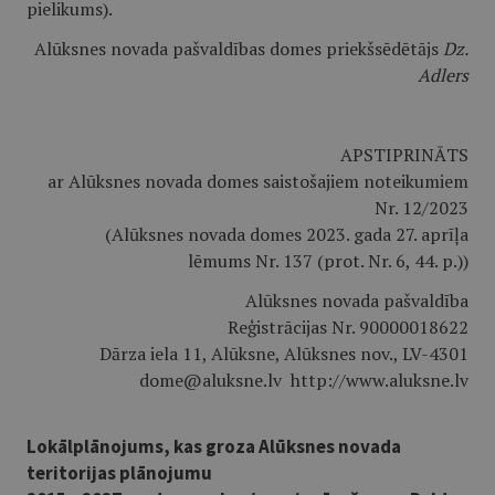
pielikums).
Alūksnes novada pašvaldības
domes priekšsēdētājs
Dz.
Adlers
APSTIPRINĀTS
ar Alūksnes novada domes saistošajiem noteikumiem
Nr. 12/2023
(Alūksnes novada domes 2023. gada 27. aprīļa
lēmums Nr. 137 (prot. Nr. 6, 44. p.))
Alūksnes novada pašvaldība
Reģistrācijas Nr. 90000018622
Dārza iela 11, Alūksne, Alūksnes nov., LV-4301
dome@aluksne.lv http://www.aluksne.lv
Lokālplānojums, kas groza Alūksnes novada
teritorijas plānojumu