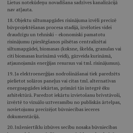
Lietus notekūdeņu novadīšana sadzīves kanalizācijā
nav atļauta.
18. Objektu siltumapgādes risinājuma izvēli precizē
būvprojektēšanas procesa stadijā, izvēloties videi
draudzīgu un tehniski – ekonomiski pamatotu
risinājumu (pieslēgšanos pilsētas centralizētai
siltumapgādei, biomasas (koksne, škelda, granulas vai
citi biomasas kurināmā veidi), gāzveida kurināmā,
atjaunojamās enerģijas resursus vai tml. risinājumus).
19. Ja elektroenerģijas nodrošināšanai tiek paredzēts
pielietot solāros paneļus vai citas tml. alternatīvas
energoapgādes iekārtas, primāri tās integrē ēku
arhitektūrā. Paredzot iekārtu izvietošanu brīvstāvoši,
izvērtē to vizuālo uztveramību no publiskās ārtelpas,
novietojumu precizējot būvniecības ieceres
dokumentācijā.
20. Inženiertīklu izbūves secību nosaka būvniecības