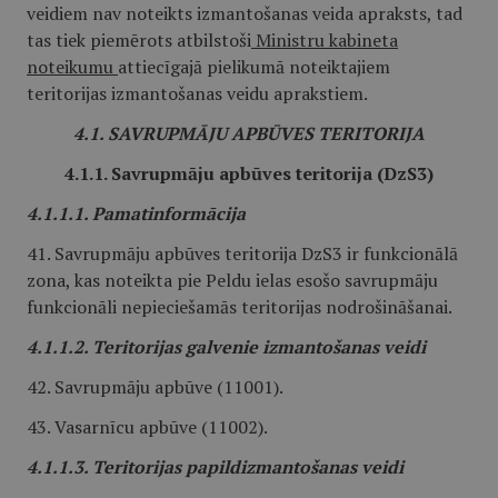
veidiem nav noteikts izmantošanas veida apraksts, tad
tas tiek piemērots atbilstoši
Ministru kabineta
noteikumu
attiecīgajā pielikumā noteiktajiem
teritorijas izmantošanas veidu aprakstiem.
4.1. SAVRUPMĀJU APBŪVES TERITORIJA
4.1.1. Savrupmāju apbūves teritorija (DzS3)
4.1.1.1. Pamatinformācija
41. Savrupmāju apbūves teritorija DzS3 ir funkcionālā
zona, kas noteikta pie Peldu ielas esošo savrupmāju
funkcionāli nepieciešamās teritorijas nodrošināšanai.
4.1.1.2. Teritorijas galvenie izmantošanas veidi
42. Savrupmāju apbūve (11001).
43. Vasarnīcu apbūve (11002).
4.1.1.3. Teritorijas papildizmantošanas veidi