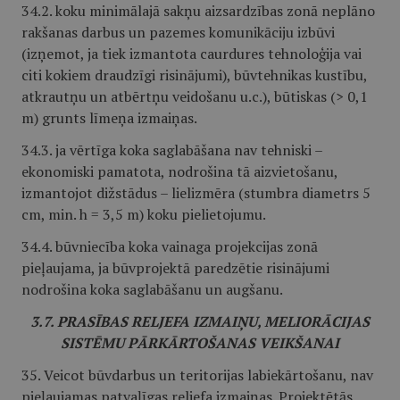
34.2. koku minimālajā sakņu aizsardzības zonā neplāno
rakšanas darbus un pazemes komunikāciju izbūvi
(izņemot, ja tiek izmantota caurdures tehnoloģija vai
citi kokiem draudzīgi risinājumi), būvtehnikas kustību,
atkrautņu un atbērtņu veidošanu u.c.), būtiskas (> 0,1
m) grunts līmeņa izmaiņas.
34.3. ja vērtīga koka saglabāšana nav tehniski –
ekonomiski pamatota, nodrošina tā aizvietošanu,
izmantojot dižstādus – lielizmēra (stumbra diametrs 5
cm, min. h = 3,5 m) koku pielietojumu.
34.4. būvniecība koka vainaga projekcijas zonā
pieļaujama, ja būvprojektā paredzētie risinājumi
nodrošina koka saglabāšanu un augšanu.
3.7. PRASĪBAS RELJEFA IZMAIŅU, MELIORĀCIJAS
SISTĒMU PĀRKĀRTOŠANAS VEIKŠANAI
35. Veicot būvdarbus un teritorijas labiekārtošanu, nav
pieļaujamas patvaļīgas reljefa izmaiņas. Projektētās