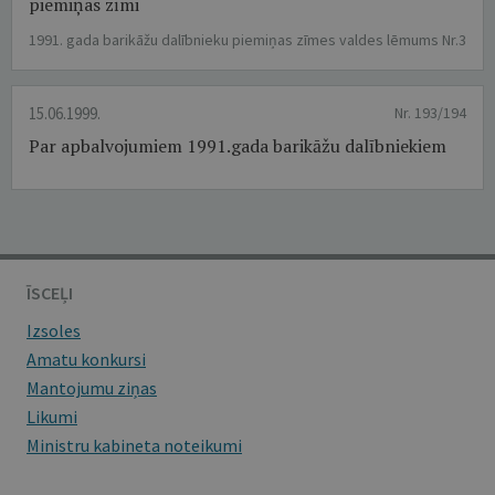
piemiņas zīmi
1991. gada barikāžu dalībnieku piemiņas zīmes valdes lēmums Nr.3
15.06.1999.
Nr. 193/194
Par apbalvojumiem 1991.gada barikāžu dalībniekiem
ĪSCEĻI
Izsoles
Amatu konkursi
Mantojumu ziņas
Likumi
Ministru kabineta noteikumi