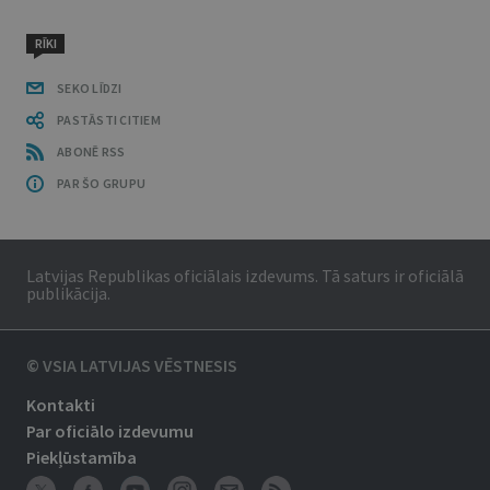
RĪKI
SEKO LĪDZI
PASTĀSTI CITIEM
ABONĒ RSS
PAR ŠO GRUPU
Latvijas Republikas oficiālais izdevums. Tā saturs ir oficiālā
publikācija.
© VSIA LATVIJAS VĒSTNESIS
Kontakti
Par oficiālo izdevumu
Piekļūstamība