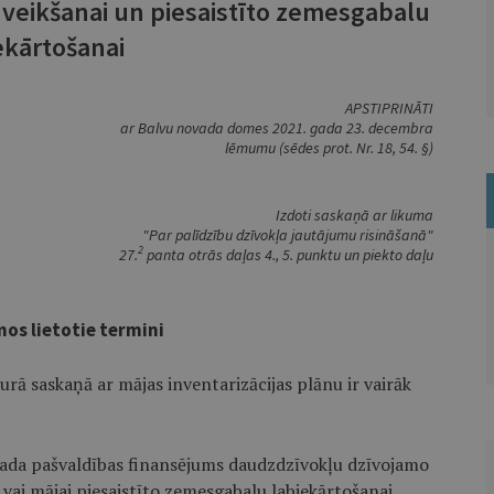
veikšanai un piesaistīto zemesgabalu
ekārtošanai
APSTIPRINĀTI
ar Balvu novada domes 2021. gada 23. decembra
lēmumu (sēdes prot. Nr. 18, 54. §)
Izdoti saskaņā ar likuma
"Par palīdzību dzīvokļa jautājumu risināšanā"
2
27.
panta otrās daļas 4., 5. punktu un piekto daļu
mos lietotie termini
urā saskaņā ar mājas inventarizācijas plānu ir vairāk
ada pašvaldības finansējums daudzdzīvokļu dzīvojamo
vai mājai piesaistīto zemesgabalu labiekārtošanai