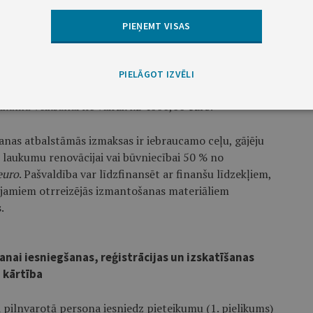
sas un līdzfinansējuma apjoms
PIEŅEMT VISAS
mās izmaksas ir izmaksas, kas saistītas ar projekta
psekošanas izmaksas, tehniskā projekta izmaksas,
PIELĀGOT IZVĒLI
as) ERAF (Eiropas Reģionālās attīstības fonds)
ākumu veikšanai ne vairāk kā 4000,00
euro
.
anas atbalstāmās izmaksas ir iebraucamo ceļu, gājēju
 laukumu renovācijai vai būvniecībai 50 % no
euro
. Pašvaldība var līdzfinansēt ar finanšu līdzekļiem,
ieejamiem otrreizējās izmantošanas materiāliem
.
nai iesniegšanas, reģistrācijas un izskatīšanas
kārtība
pilnvarotā persona iesniedz pieteikumu (1. pielikums)