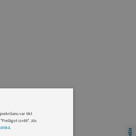
piekrišanu var tikt
"Pielāgot izvēli". Jūs
litikā
.