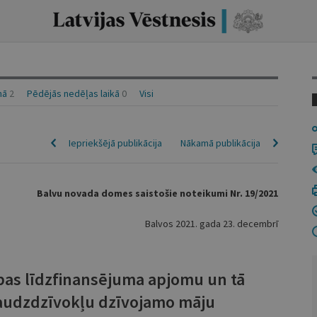
nā
2
Pēdējās nedēļas laikā
0
Visi
Iepriekšējā publikācija
Nākamā publikācija
Balvu novada domes saistošie noteikumi Nr. 19/2021
Balvos 2021. gada 23. decembrī
bas līdzfinansējuma apjomu un tā
daudzdzīvokļu dzīvojamo māju