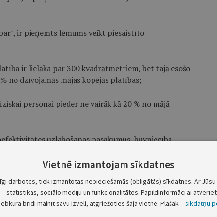
par", ir pieņemts lēmums veikt piesaistīto
atība ir lielāka par 300 kvadrātmetriem, bet tajā esošo
% no dzīvojamās mājas kopējās platības;
 fiziskai personai pieder ne vairāk kā 20 % no mājā
goefektivitātes uzlabošanas pasākumus, būvniecība
nodota ekspluatācijā līdz 2002. gadam ieskaitot;
Vietnē izmantojam sīkdatnes
valdībai nav sniegusi nepatiesu informāciju vai tīši
tīgi darbotos, tiek izmantotas nepieciešamās (obligātās) sīkdatnes. Ar Jūsu 
itātes vai piesaistītā zemesgabala labiekārtošanas
– statistikas, sociālo mediju un funkcionalitātes. Papildinformācijai atveriet 
 kopsapulcē pieņemto lēmumu tiesiskumu.
jebkurā brīdī mainīt savu izvēli, atgriežoties šajā vietnē. Plašāk –
sīkdatņu po