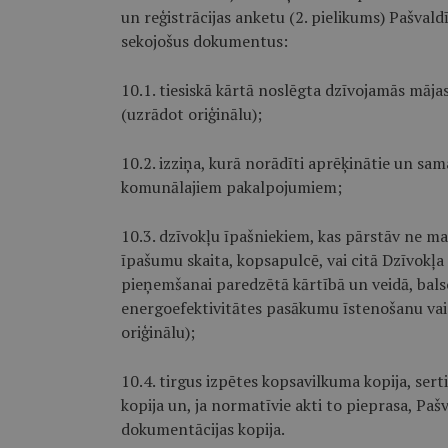
un reģistrācijas anketu (2. pielikums) Pašvald
sekojošus dokumentus:
10.1. tiesiskā kārtā noslēgta dzīvojamās māj
(uzrādot oriģinālu);
10.2. izziņa, kurā norādīti aprēķinātie un s
komunālajiem pakalpojumiem;
10.3. dzīvokļu īpašniekiem, kas pārstāv ne m
īpašumu skaita, kopsapulcē, vai citā Dzīvok
pieņemšanai paredzētā kārtībā un veidā, bals
energoefektivitātes pasākumu īstenošanu vai 
oriģinālu);
10.4. tirgus izpētes kopsavilkuma kopija, ser
kopija un, ja normatīvie akti to pieprasa, Pa
dokumentācijas kopija.