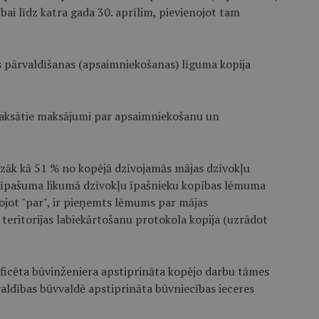
ībai līdz katra gada 30. aprīlim, pievienojot tam
as pārvaldīšanas (apsaimniekošanas) līguma kopija
amaksātie maksājumi par apsaimniekošanu un
azāk kā 51 % no kopējā dzīvojamās mājas dzīvokļu
ļa īpašuma likumā dzīvokļu īpašnieku kopības lēmuma
ojot "par", ir pieņemts lēmums par mājas
teritorijas labiekārtošanu protokola kopija (uzrādot
tificēta būvinženiera apstiprināta kopējo darbu tāmes
švaldības būvvaldē apstiprināta būvniecības ieceres