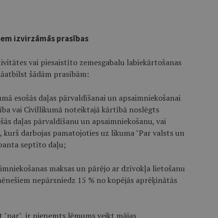
tiem izvirzāmās prasības
vitātes vai piesaistīto zemesgabalu labiekārtošanas
āatbilst šādām prasībām:
umā esošās daļas pārvaldīšanai un apsaimniekošanai
ība vai Civillikumā noteiktajā kārtībā noslēgts
šās daļas pārvaldīšanu un apsaimniekošanu, vai
kurš darbojas pamatojoties uz likuma "Par valsts un
panta septīto daļu;
aimniekošanas maksas un pārējo ar dzīvokļa lietošanu
mēnešiem nepārsniedz 15 % no kopējās aprēķinātās
t "par", ir pieņemts lēmums veikt mājas