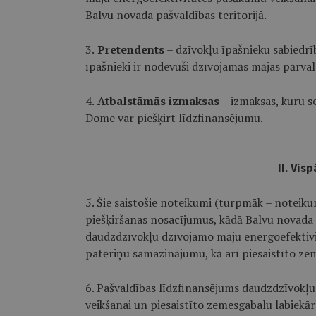
Balvu novada pašvaldības teritorijā.
3.
Pretendents
– dzīvokļu īpašnieku sabiedrība
īpašnieki ir nodevuši dzīvojamās mājas pārval
4.
Atbalstāmās izmaksas
– izmaksas, kuru s
Dome var piešķirt līdzfinansējumu.
II. Vis
5. Šie saistošie noteikumi (turpmāk – noteik
piešķiršanas nosacījumus, kādā Balvu novada 
daudzdzīvokļu dzīvojamo māju energoefektivi
patēriņu samazinājumu, kā arī piesaistīto z
6. Pašvaldības līdzfinansējums daudzdzīvokļ
veikšanai un piesaistīto zemesgabalu labiekār