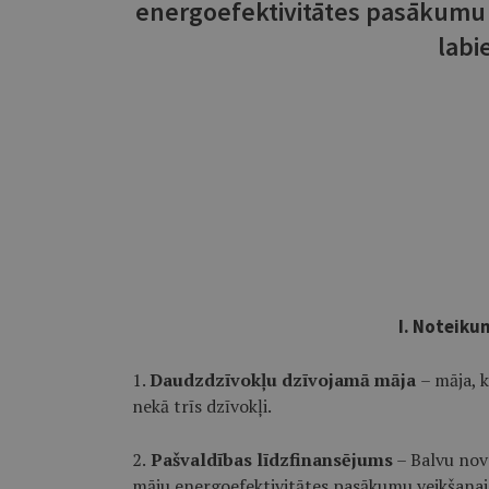
energoefektivitātes pasākumu 
labi
I. Noteiku
1.
Daudzdzīvokļu dzīvojamā māja
– māja, k
nekā trīs dzīvokļi.
2.
Pašvaldības līdzfinansējums
– Balvu nov
māju energoefektivitātes pasākumu veikšanai 