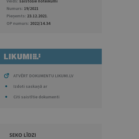
Veids:
saistošie noteikumi
Numurs:
19/2021
Pieņemts:
23.12.2021
.
OP numurs:
2022/14.34
ATVĒRT DOKUMENTU LIKUMI.LV
Izdoti saskaņā ar
Citi saistītie dokumenti