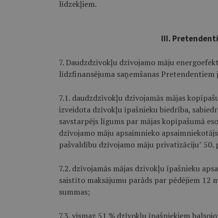
līdzekļiem.
III. Pretenden
7. Daudzdzīvokļu dzīvojamo māju energoefekti
līdzfinansējuma saņemšanas Pretendentiem j
7.1. daudzdzīvokļu dzīvojamās mājas kopīpaš
izveidota dzīvokļu īpašnieku biedrība, sabiedr
savstarpējs līgums par mājas kopīpašumā eso
dzīvojamo māju apsaimnieko apsaimniekotājs, 
pašvaldību dzīvojamo māju privatizāciju" 50. 
7.2. dzīvojamās mājas dzīvokļu īpašnieku aps
saistīto maksājumu parāds par pēdējiem 12 
summas;
7.3. vismaz 51 % dzīvokļu īpašniekiem balsojo