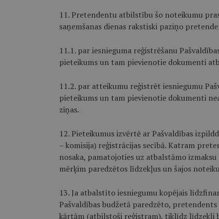
11. Pretendentu atbilstību šo noteikumu pra
saņemšanas dienas rakstiski paziņo pretend
11.1. par iesnieguma reģistrēšanu Pašvaldīb
pieteikums un tam pievienotie dokumenti atb
11.2. par atteikumu reģistrēt iesniegumu Pa
pieteikums un tam pievienotie dokumenti nea
ziņas.
12. Pieteikumus izvērtē ar Pašvaldības izpild
– komisija) reģistrācijas secībā. Katram pre
nosaka, pamatojoties uz atbalstāmo izmaksu 
mērķim paredzētos līdzekļus un šajos noteik
13. Ja atbalstīto iesniegumu kopējais līdzfi
Pašvaldības budžetā paredzēto, pretendents
kārtām (atbilstoši reģistram), tiklīdz līdzekļi 