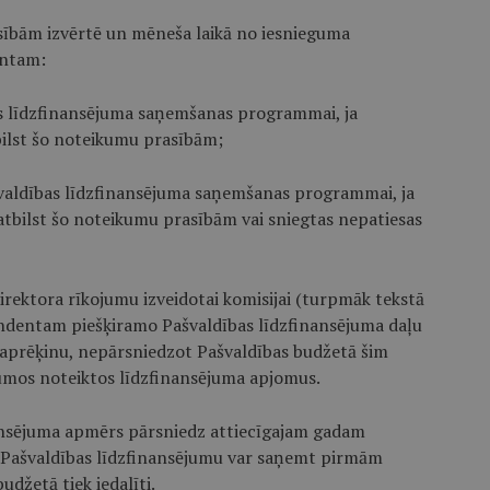
sībām izvērtē un mēneša laikā no iesnieguma
entam:
as līdzfinansējuma saņemšanas programmai, ja
ilst šo noteikumu prasībām;
švaldības līdzfinansējuma saņemšanas programmai, ja
tbilst šo noteikumu prasībām vai sniegtas nepatiesas
direktora rīkojumu izveidotai komisijai (turpmāk tekstā
tendentam piešķiramo Pašvaldības līdzfinansējuma daļu
aprēķinu, nepārsniedzot Pašvaldības budžetā šim
umos noteiktos līdzfinansējuma apjomus.
nansējuma apmērs pārsniedz attiecīgajam gadam
 Pašvaldības līdzfinansējumu var saņemt pirmām
budžetā tiek iedalīti.