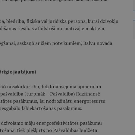
, biedrība, fiziska vai juridiska persona, kurai dzīvokļu
dīšanas tiesības atbilstoši normatīvajiem aktiem.
egšanai, saskaņā ar šiem noteikumiem, Balvu novada
pārīgie jautājumi
umi) nosaka kārtību, līdzfinansējuma apmēru un
pašvaldība (turpmāk – Pašvaldība) līdzfinansē
tātes pasākumus, lai nodrošinātu energoresursu
emesgabalu labiekārtošanas pasākumus.
u dzīvojamo māju energoefektivitātes pasākumu
tošanai tiek piešķirts no Pašvaldības budžeta