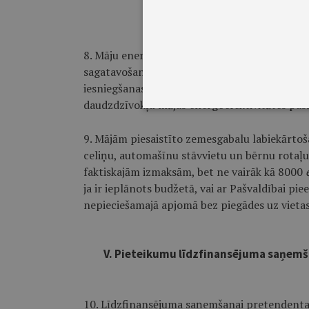
IV. Atbalstāmās izmak
8. Māju energoefektivitātes pasākumu atbalstā
sagatavošanu (energoaudita izmaksas, ēkas a
iesniegšanas dokumentu sagatavošanas izmaks
daudzdzīvokļu mājas energoefektivitātes pas
9. Mājām piesaistīto zemesgabalu labiekārtoš
celiņu, automašīnu stāvvietu un bērnu rotaļu
faktiskajām izmaksām, bet ne vairāk kā 8000
ja ir ieplānots budžetā, vai ar Pašvaldībai p
nepieciešamajā apjomā bez piegādes uz vietas
V. Pieteikumu līdzfinansējuma saņemša
10. Līdzfinansējuma saņemšanai pretendenta 