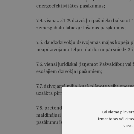
energoefektivitātes pasākumus;
7.4. vismaz 51 % dzīvokļu īpašnieku balsojot "
zemesgabalu labiekārtošanas pasākumus;
7.5. daudzdzīvokļu dzīvojamās mājas kopējā pl
neapdzīvojamo telpu platība nepārsniedz 25 
7.6. vienai juridiskai (izņemot Pašvaldību) vai
esošajiem dzīvokļa īpašumiem;
7.7. dzīvojamā māja, kurā plānots veikt ener
uzsākta pirms 1993. gada (ieskaitot) un tā ir 
7.8. pretendents vai tā pilnvarota persona Paš
Lai vietne pilnvēr
maldinājusi saistībā ar plānoto energoefektiv
izmantotas vēl citas 
pasākumu īstenošanu vai dzīvokļu īpašnieku
varat 