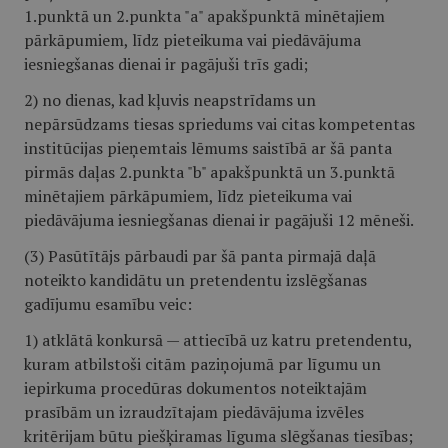
1.punktā un 2.punkta "a" apakšpunktā minētajiem
pārkāpumiem, līdz pieteikuma vai piedāvājuma
iesniegšanas dienai ir pagājuši trīs gadi;
2) no dienas, kad kļuvis neapstrīdams un
nepārsūdzams tiesas spriedums vai citas kompetentas
institūcijas pieņemtais lēmums saistībā ar šā panta
pirmās daļas 2.punkta "b" apakšpunktā un 3.punktā
minētajiem pārkāpumiem, līdz pieteikuma vai
piedāvājuma iesniegšanas dienai ir pagājuši 12 mēneši.
(3) Pasūtītājs pārbaudi par šā panta pirmajā daļā
noteikto kandidātu un pretendentu izslēgšanas
gadījumu esamību veic:
1) atklātā konkursā — attiecībā uz katru pretendentu,
kuram atbilstoši citām paziņojumā par līgumu un
iepirkuma procedūras dokumentos noteiktajām
prasībām un izraudzītajam piedāvājuma izvēles
kritērijam būtu piešķiramas līguma slēgšanas tiesības;