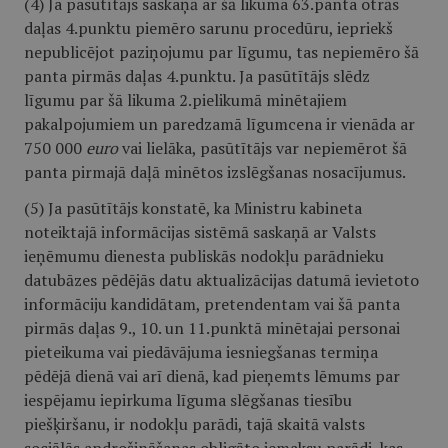
(4) Ja pasūtītājs saskaņā ar šā likuma 63.panta otrās
daļas 4.punktu piemēro sarunu procedūru, iepriekš
nepublicējot paziņojumu par līgumu, tas nepiemēro šā
panta pirmās daļas 4.punktu. Ja pasūtītājs slēdz
līgumu par šā likuma 2.pielikumā minētajiem
pakalpojumiem un paredzamā līgumcena ir vienāda ar
750 000
euro
vai lielāka, pasūtītājs var nepiemērot šā
panta pirmajā daļā minētos izslēgšanas nosacījumus.
(5) Ja pasūtītājs konstatē, ka Ministru kabineta
noteiktajā informācijas sistēmā saskaņā ar Valsts
ieņēmumu dienesta publiskās nodokļu parādnieku
datubāzes pēdējās datu aktualizācijas datumā ievietoto
informāciju kandidātam, pretendentam vai šā panta
pirmās daļas 9., 10. un 11.punktā minētajai personai
pieteikuma vai piedāvājuma iesniegšanas termiņa
pēdējā dienā vai arī dienā, kad pieņemts lēmums par
iespējamu iepirkuma līguma slēgšanas tiesību
piešķiršanu, ir nodokļu parādi, tajā skaitā valsts