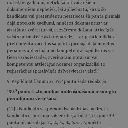
noteiktie gadījumi, netiek izdoti vai ar šiem
dokumentiem nepietiek, lai apliecinātu, ka uz šo
kandidātu vai pretendentu neattiecas šā panta pirmajā
daļā noteiktie gadījumi, minētos dokumentus var
aizstāt ar zvērestu vai, ja zvēresta došanu attiecīgās
valsts normatīvie akti neparedz, — ar paša kandidāta,
pretendenta vai citas šā panta pirmajā daļā minētās
personas apliecinājumu kompetentai izpildvaras vai
tiesu varas iestādei, zvērinātam notāram vai
kompetentai attiecīgās nozares organizācijai to
reģistrācijas (pastāvīgās dzīvesvietas) valstī."
3
9. Papildināt likumu ar 39.
pantu šādā redakcijā:
3
"
39.
pants. Uzticamības nodrošināšanai iesniegto
pierādījumu vērtēšana
(1) Ja kandidāts vai personālsabiedrības biedrs, ja
1
kandidāts ir personālsabiedrība, atbilst šā likuma 39.
panta pirmās daļas 1., 2., 3., 4., 6. vai 7.punktā