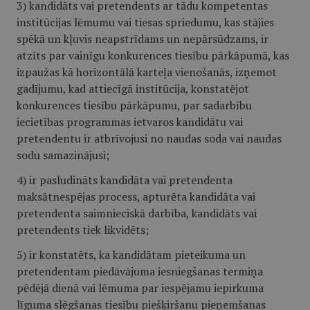
3) kandidāts vai pretendents ar tādu kompetentas
institūcijas lēmumu vai tiesas spriedumu, kas stājies
spēkā un kļuvis neapstrīdams un nepārsūdzams, ir
atzīts par vainīgu konkurences tiesību pārkāpumā, kas
izpaužas kā horizontālā karteļa vienošanās, izņemot
gadījumu, kad attiecīgā institūcija, konstatējot
konkurences tiesību pārkāpumu, par sadarbību
iecietības programmas ietvaros kandidātu vai
pretendentu ir atbrīvojusi no naudas soda vai naudas
sodu samazinājusi;
4) ir pasludināts kandidāta vai pretendenta
maksātnespējas process, apturēta kandidāta vai
pretendenta saimnieciskā darbība, kandidāts vai
pretendents tiek likvidēts;
5) ir konstatēts, ka kandidātam pieteikuma un
pretendentam piedāvājuma iesniegšanas termiņa
pēdējā dienā vai lēmuma par iespējamu iepirkuma
līguma slēgšanas tiesību piešķiršanu pieņemšanas