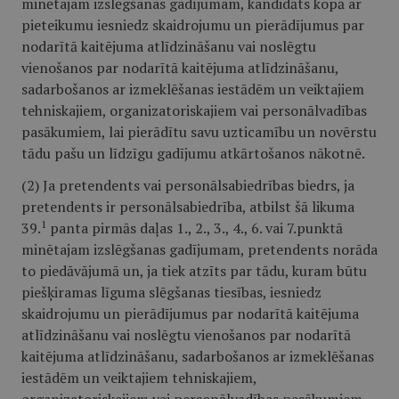
minētajam izslēgšanas gadījumam, kandidāts kopā ar
pieteikumu iesniedz skaidrojumu un pierādījumus par
nodarītā kaitējuma atlīdzināšanu vai noslēgtu
vienošanos par nodarītā kaitējuma atlīdzināšanu,
sadarbošanos ar izmeklēšanas iestādēm un veiktajiem
tehniskajiem, organizatoriskajiem vai personālvadības
pasākumiem, lai pierādītu savu uzticamību un novērstu
tādu pašu un līdzīgu gadījumu atkārtošanos nākotnē.
(2) Ja pretendents vai personālsabiedrības biedrs, ja
pretendents ir personālsabiedrība, atbilst šā likuma
1
39.
panta pirmās daļas 1., 2., 3., 4., 6. vai 7.punktā
minētajam izslēgšanas gadījumam, pretendents norāda
to piedāvājumā un, ja tiek atzīts par tādu, kuram būtu
piešķiramas līguma slēgšanas tiesības, iesniedz
skaidrojumu un pierādījumus par nodarītā kaitējuma
atlīdzināšanu vai noslēgtu vienošanos par nodarītā
kaitējuma atlīdzināšanu, sadarbošanos ar izmeklēšanas
iestādēm un veiktajiem tehniskajiem,