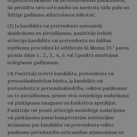
organizatoriskajiem vai personālvadības pasākumiem,
lai pierādītu savu uzticamību un novērstu tādu pašu un
līdzīgu gadījumu atkārtošanos nākotnē.
(3) Ja kandidāts vai pretendents neiesniedz
skaidrojumu un pierādījumus, pasūtītājs izslēdz
attiecīgo kandidātu vai pretendentu no dalības
1
iepirkuma procedūrā kā atbilstošu šā likuma 39.
panta
pirmās daļas 1., 2., 3., 4., 6. vai 7.punktā minētajam
izslēgšanas gadījumam.
(4) Pasūtītājs izvērtē kandidāta, pretendenta vai
personālsabiedrības biedra, ja kandidāts vai
pretendents ir personālsabiedrība, veiktos pasākumus
un to pierādījumus, ņemot vērā noziedzīga nodarījuma
vai pārkāpuma smagumu un konkrētos apstākļus.
Pasūtītājs var prasīt attiecīgā noziedzīgā nodarījuma
vai pārkāpuma jomas kompetentām institūcijām
atzinumus par kandidāta vai pretendenta veikto
pasākumu pietiekamību uzticamības atjaunošanai un