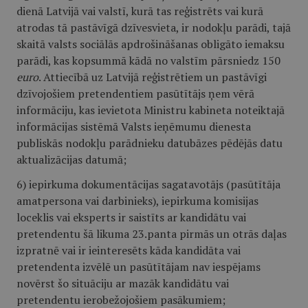
dienā Latvijā vai valstī, kurā tas reģistrēts vai kurā
atrodas tā pastāvīgā dzīvesvieta, ir nodokļu parādi, tajā
skaitā valsts sociālās apdrošināšanas obligāto iemaksu
parādi, kas kopsummā kādā no valstīm pārsniedz 150
euro
. Attiecībā uz Latvijā reģistrētiem un pastāvīgi
dzīvojošiem pretendentiem pasūtītājs ņem vērā
informāciju, kas ievietota Ministru kabineta noteiktajā
informācijas sistēmā Valsts ieņēmumu dienesta
publiskās nodokļu parādnieku datubāzes pēdējās datu
aktualizācijas datumā;
6) iepirkuma dokumentācijas sagatavotājs (pasūtītāja
amatpersona vai darbinieks), iepirkuma komisijas
loceklis vai eksperts ir saistīts ar kandidātu vai
pretendentu šā likuma 23.panta pirmās un otrās daļas
izpratnē vai ir ieinteresēts kāda kandidāta vai
pretendenta izvēlē un pasūtītājam nav iespējams
novērst šo situāciju ar mazāk kandidātu vai
pretendentu ierobežojošiem pasākumiem;