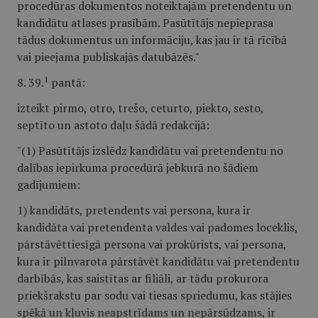
procedūras dokumentos noteiktajām pretendentu un
kandidātu atlases prasībām. Pasūtītājs nepieprasa
tādus dokumentus un informāciju, kas jau ir tā rīcībā
vai pieejama publiskajās datubāzēs."
1
8. 39.
pantā:
izteikt pirmo, otro, trešo, ceturto, piekto, sesto,
septīto un astoto daļu šādā redakcijā:
"(1) Pasūtītājs izslēdz kandidātu vai pretendentu no
dalības iepirkuma procedūrā jebkurā no šādiem
gadījumiem:
1) kandidāts, pretendents vai persona, kura ir
kandidāta vai pretendenta valdes vai padomes loceklis,
pārstāvēttiesīgā persona vai prokūrists, vai persona,
kura ir pilnvarota pārstāvēt kandidātu vai pretendentu
darbībās, kas saistītas ar filiāli, ar tādu prokurora
priekšrakstu par sodu vai tiesas spriedumu, kas stājies
spēkā un kļuvis neapstrīdams un nepārsūdzams, ir