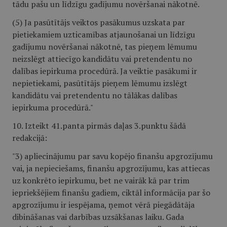
tādu pašu un līdzīgu gadījumu novēršanai nākotnē.
(5) Ja pasūtītājs veiktos pasākumus uzskata par
pietiekamiem uzticamības atjaunošanai un līdzīgu
gadījumu novēršanai nākotnē, tas pieņem lēmumu
neizslēgt attiecīgo kandidātu vai pretendentu no
dalības iepirkuma procedūrā. Ja veiktie pasākumi ir
nepietiekami, pasūtītājs pieņem lēmumu izslēgt
kandidātu vai pretendentu no tālākas dalības
iepirkuma procedūrā."
10. Izteikt 41.panta pirmās daļas 3.punktu šādā
redakcijā:
"3) apliecinājumu par savu kopējo finanšu apgrozījumu
vai, ja nepieciešams, finanšu apgrozījumu, kas attiecas
uz konkrēto iepirkumu, bet ne vairāk kā par trim
iepriekšējiem finanšu gadiem, ciktāl informācija par šo
apgrozījumu ir iespējama, ņemot vērā piegādātāja
dibināšanas vai darbības uzsākšanas laiku. Gada