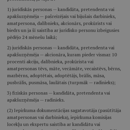
1) juridiskās personas — kandidāta, pretendenta vai
apakšuzņēmēja — pašreizējais vai bijušais darbinieks,
amatpersona, dalībnieks, akcionārs, prokūrists vai
biedrs un ja šī saistība ar juridisko personu izbeigusies
pēdējo 24 mēnešu laikā;
2) juridiskās personas — kandidāta, pretendenta vai
apakšuzņēmēja — akcionāra, kuram pieder vismaz 10
procenti akciju, dalībnieka, prokūrista vai
amatpersonas tēvs, māte, vecāmāte, vecaistēvs, bērns,
mazbērns, adoptētais, adoptētājs, brālis, māsa,
pusbrālis, pusmāsa, laulātais (turpmāk — radinieks);
3) fiziskās personas — kandidāta, pretendenta vai
apakšuzņēmēja — radinieks.
(2) Iepirkuma dokumentācijas sagatavotāja (pasūtītāja
amatpersonas vai darbinieka), iepirkuma komisijas
locekļu un ekspertu saistība ar kandidātu vai