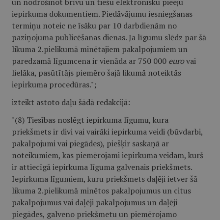
un nodrošinot brīvu un tiešu elektronisku pieeju
iepirkuma dokumentiem. Piedāvājumu iesniegšanas
termiņu noteic ne īsāku par 10 darbdienām no
paziņojuma publicēšanas dienas. Ja līgumu slēdz par šā
likuma 2.pielikumā minētajiem pakalpojumiem un
paredzamā līgumcena ir vienāda ar 750 000
euro
vai
lielāka, pasūtītājs piemēro šajā likumā noteiktās
iepirkuma procedūras.";
izteikt astoto daļu šādā redakcijā:
"(8) Tiesības noslēgt iepirkuma līgumu, kura
priekšmets ir divi vai vairāki iepirkuma veidi (būvdarbi,
pakalpojumi vai piegādes), piešķir saskaņā ar
noteikumiem, kas piemērojami iepirkuma veidam, kurš
ir attiecīgā iepirkuma līguma galvenais priekšmets.
Iepirkuma līgumiem, kuru priekšmets daļēji ietver šā
likuma 2.pielikumā minētos pakalpojumus un citus
pakalpojumus vai daļēji pakalpojumus un daļēji
piegādes, galveno priekšmetu un piemērojamo