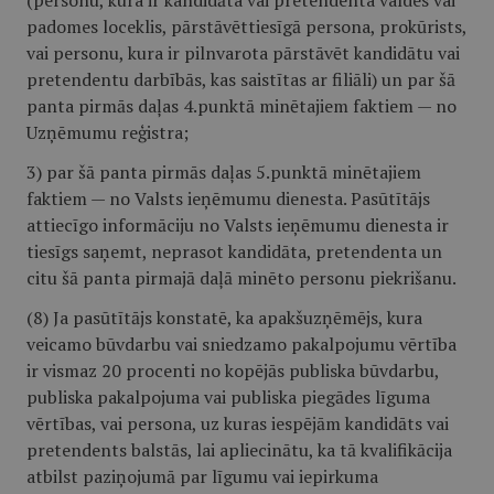
(personu, kura ir kandidāta vai pretendenta valdes vai
padomes loceklis, pārstāvēttiesīgā persona, prokūrists,
vai personu, kura ir pilnvarota pārstāvēt kandidātu vai
pretendentu darbībās, kas saistītas ar filiāli) un par šā
panta pirmās daļas 4.punktā minētajiem faktiem — no
Uzņēmumu reģistra;
3) par šā panta pirmās daļas 5.punktā minētajiem
faktiem — no Valsts ieņēmumu dienesta. Pasūtītājs
attiecīgo informāciju no Valsts ieņēmumu dienesta ir
tiesīgs saņemt, neprasot kandidāta, pretendenta un
citu šā panta pirmajā daļā minēto personu piekrišanu.
(8) Ja pasūtītājs konstatē, ka apakšuzņēmējs, kura
veicamo būvdarbu vai sniedzamo pakalpojumu vērtība
ir vismaz 20 procenti no kopējās publiska būvdarbu,
publiska pakalpojuma vai publiska piegādes līguma
vērtības, vai persona, uz kuras iespējām kandidāts vai
pretendents balstās, lai apliecinātu, ka tā kvalifikācija
atbilst paziņojumā par līgumu vai iepirkuma