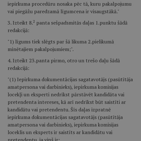
iepirkuma procedūru nosaka pēc tā, kuru pakalpojumu
vai piegāžu paredzamā līgumcena ir visaugstākā."
2
3. Izteikt 8.
panta sešpadsmitās daļas 1.punktu šādā
redakcijā:
"1) līgums tiek slēgts par šā likuma 2.pielikumā
minētajiem pakalpojumiem;".
4. Izteikt 23.panta pirmo, otro un trešo daļu šādā
redakcijā:
"(1) Iepirkuma dokumentācijas sagatavotājs (pasūtītāja
amatpersona vai darbinieks), iepirkuma komisijas
locekļi un eksperti nedrīkst pārstāvēt kandidāta vai
pretendenta intereses, kā arī nedrīkst būt saistīti ar
kandidātu vai pretendentu. Šīs daļas izpratnē
iepirkuma dokumentācijas sagatavotājs (pasūtītāja
amatpersona vai darbinieks), iepirkuma komisijas
loceklis un eksperts ir saistīts ar kandidātu vai
pretendentu, ja viņš ir: