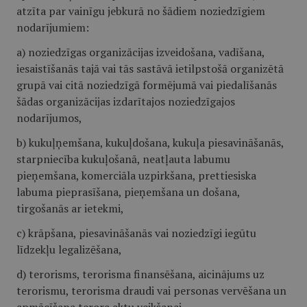
atzīta par vainīgu jebkurā no šādiem noziedzīgiem
nodarījumiem:
a) noziedzīgas organizācijas izveidošana, vadīšana,
iesaistīšanās tajā vai tās sastāvā ietilpstošā organizētā
grupā vai citā noziedzīgā formējumā vai piedalīšanās
šādas organizācijas izdarītajos noziedzīgajos
nodarījumos,
b) kukuļņemšana, kukuļdošana, kukuļa piesavināšanās,
starpniecība kukuļošanā, neatļauta labumu
pieņemšana, komerciāla uzpirkšana, prettiesiska
labuma pieprasīšana, pieņemšana un došana,
tirgošanās ar ietekmi,
c) krāpšana, piesavināšanās vai noziedzīgi iegūtu
līdzekļu legalizēšana,
d) terorisms, terorisma finansēšana, aicinājums uz
terorismu, terorisma draudi vai personas vervēšana un