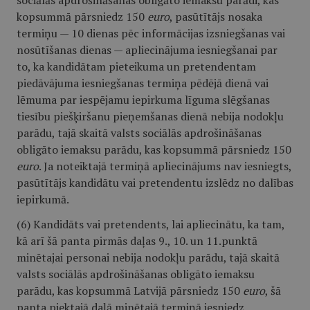
sociālās apdrošināšanas obligāto iemaksu parādi, kas
kopsummā pārsniedz 150
euro
, pasūtītājs nosaka
termiņu — 10 dienas pēc informācijas izsniegšanas vai
nosūtīšanas dienas — apliecinājuma iesniegšanai par
to, ka kandidātam pieteikuma un pretendentam
piedāvājuma iesniegšanas termiņa pēdējā dienā vai
lēmuma par iespējamu iepirkuma līguma slēgšanas
tiesību piešķiršanu pieņemšanas dienā nebija nodokļu
parādu, tajā skaitā valsts sociālās apdrošināšanas
obligāto iemaksu parādu, kas kopsummā pārsniedz 150
euro
. Ja noteiktajā termiņā apliecinājums nav iesniegts,
pasūtītājs kandidātu vai pretendentu izslēdz no dalības
iepirkumā.
(6) Kandidāts vai pretendents, lai apliecinātu, ka tam,
kā arī šā panta pirmās daļas 9., 10. un 11.punktā
minētajai personai nebija nodokļu parādu, tajā skaitā
valsts sociālās apdrošināšanas obligāto iemaksu
parādu, kas kopsummā Latvijā pārsniedz 150
euro
, šā
panta piektajā daļā minētajā termiņā iesniedz