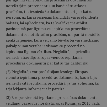
par līgumu vai iepirkuma procedūras dokumentos
noteiktajām pretendentu un kandidātu atlases
prasībām, tas iesniedz šo dokumentu arī par katru
personu, uz kuras iespējām kandidāts vai pretendents
balstās, lai apliecinātu, ka tā kvalifikācija atbilst
paziņojumā par līgumu vai iepirkuma procedūras
dokumentos noteiktajām prasībām, un par tā norādīto
apakšuzņēmēju, kura veicamo būvdarbu vai sniedzamo
pakalpojumu vērtība ir vismaz 20 procenti no
iepirkuma līguma vērtības. Piegādātāju apvienība
iesniedz atsevišķu Eiropas vienoto iepirkuma
procedūras dokumentu par katru tās dalībnieku.
(2) Piegādātājs var pasūtītājam iesniegt Eiropas
vienoto iepirkuma procedūras dokumentu, kas ir bijis
iesniegts citā iepirkuma procedūrā, ja tas apliecina, ka
tajā iekļautā informācija ir pareiza.
(3) Eiropas vienotā iepirkuma procedūras dokumenta
veidlapu paraugus nosaka Eiropas Komisijas 2016.gada