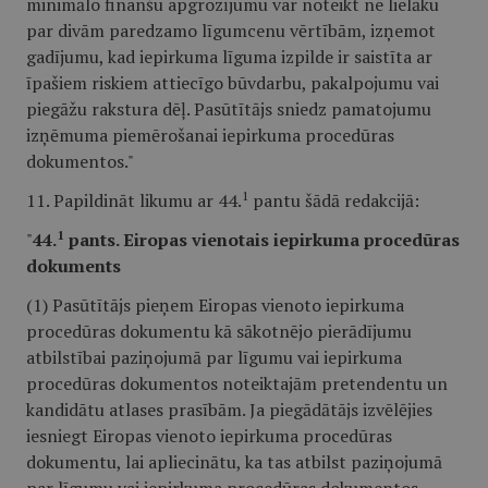
minimālo finanšu apgrozījumu var noteikt ne lielāku
par divām paredzamo līgumcenu vērtībām, izņemot
gadījumu, kad iepirkuma līguma izpilde ir saistīta ar
īpašiem riskiem attiecīgo būvdarbu, pakalpojumu vai
piegāžu rakstura dēļ. Pasūtītājs sniedz pamatojumu
izņēmuma piemērošanai iepirkuma procedūras
dokumentos."
1
11. Papildināt likumu ar 44.
pantu šādā redakcijā:
1
"
44.
pants. Eiropas vienotais iepirkuma procedūras
dokuments
(1) Pasūtītājs pieņem Eiropas vienoto iepirkuma
procedūras dokumentu kā sākotnējo pierādījumu
atbilstībai paziņojumā par līgumu vai iepirkuma
procedūras dokumentos noteiktajām pretendentu un
kandidātu atlases prasībām. Ja piegādātājs izvēlējies
iesniegt Eiropas vienoto iepirkuma procedūras
dokumentu, lai apliecinātu, ka tas atbilst paziņojumā