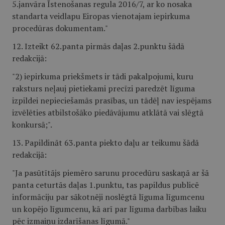
5.janvāra Īstenošanas regula 2016/7, ar ko nosaka
standarta veidlapu Eiropas vienotajam iepirkuma
procedūras dokumentam."
12. Izteikt 62.panta pirmās daļas 2.punktu šādā
redakcijā:
"2) iepirkuma priekšmets ir tādi pakalpojumi, kuru
raksturs neļauj pietiekami precīzi paredzēt līguma
izpildei nepieciešamās prasības, un tādēļ nav iespējams
izvēlēties atbilstošāko piedāvājumu atklātā vai slēgtā
konkursā;".
13. Papildināt 63.panta piekto daļu ar teikumu šādā
redakcijā:
"Ja pasūtītājs piemēro sarunu procedūru saskaņā ar šā
panta ceturtās daļas 1.punktu, tas papildus publicē
informāciju par sākotnēji noslēgtā līguma līgumcenu
un kopējo līgumcenu, kā arī par līguma darbības laiku
pēc izmaiņu izdarīšanas līgumā."