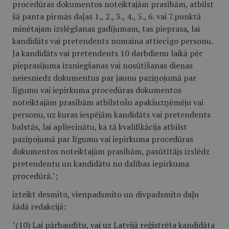
procedūras dokumentos noteiktajām prasībām, atbilst
šā panta pirmās daļas 1., 2., 3., 4., 5., 6. vai 7.punktā
minētajam izslēgšanas gadījumam, tas pieprasa, lai
kandidāts vai pretendents nomaina attiecīgo personu.
Ja kandidāts vai pretendents 10 darbdienu laikā pēc
pieprasījuma izsniegšanas vai nosūtīšanas dienas
neiesniedz dokumentus par jaunu paziņojumā par
līgumu vai iepirkuma procedūras dokumentos
noteiktajām prasībām atbilstošu apakšuzņēmēju vai
personu, uz kuras iespējām kandidāts vai pretendents
balstās, lai apliecinātu, ka tā kvalifikācija atbilst
paziņojumā par līgumu vai iepirkuma procedūras
dokumentos noteiktajām prasībām, pasūtītājs izslēdz
pretendentu un kandidātu no dalības iepirkuma
procedūrā.";
izteikt desmito, vienpadsmito un divpadsmito daļu
šādā redakcijā:
"(10) Lai pārbaudītu, vai uz Latvijā reģistrēta kandidāta