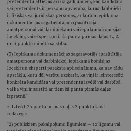
pretendentu attiecas arī uz gadījumiem, kad kandidāts
vai pretendents ir personu apvienība, kuras dalībnieki
ir fiziskās vai juridiskās personas, ar kurām iepirkuma
dokumentācijas sagatavotājam (pasūtītāja
amatpersonai vai darbiniekam) vai iepirkuma komisijas
loceklim, vai ekspertam ir šā panta pirmās daļas 1., 2.
un 3.punktā minētā saistība.
(3) Iepirkuma dokumentācijas sagatavotājs (pasūtītāja
amatpersona vai darbinieks), iepirkuma komisijas
locekļi un eksperti paraksta apliecinājumu, ka nav tādu
apstākļu, kuru dēļ varētu uzskatīt, ka viņi ir ieinteresēti
konkrēta kandidāta vai pretendenta izvēlē vai darbībā
vai ka viņi ir saistīti ar tiem šā panta pirmās daļas
izpratnē."
5. Izteikt 25.panta pirmās daļas 2.punktu šādā
redakcijā:
"2) publiskiem pakalpojumu līgumiem — to līgumu vai