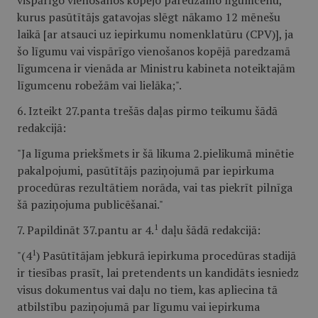
vispārīgo vienošanos kopējo paredzamo līgumcenu,
kurus pasūtītājs gatavojas slēgt nākamo 12 mēnešu
laikā [ar atsauci uz iepirkumu nomenklatūru (CPV)], ja
šo līgumu vai vispārīgo vienošanos kopējā paredzamā
līgumcena ir vienāda ar Ministru kabineta noteiktajām
līgumcenu robežām vai lielāka;".
6. Izteikt 27.panta trešās daļas pirmo teikumu šādā
redakcijā:
"Ja līguma priekšmets ir šā likuma 2.pielikumā minētie
pakalpojumi, pasūtītājs paziņojumā par iepirkuma
procedūras rezultātiem norāda, vai tas piekrīt pilnīga
šā paziņojuma publicēšanai."
1
7. Papildināt 37.pantu ar 4.
daļu šādā redakcijā:
1
"(4
) Pasūtītājam jebkurā iepirkuma procedūras stadijā
ir tiesības prasīt, lai pretendents un kandidāts iesniedz
visus dokumentus vai daļu no tiem, kas apliecina tā
atbilstību paziņojumā par līgumu vai iepirkuma