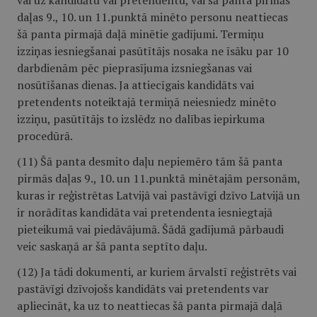
vai uz kandidātu vai pretendentu, vai šā panta pirmās
daļas 9., 10. un 11.punktā minēto personu neattiecas
šā panta pirmajā daļā minētie gadījumi. Termiņu
izziņas iesniegšanai pasūtītājs nosaka ne īsāku par 10
darbdienām pēc pieprasījuma izsniegšanas vai
nosūtīšanas dienas. Ja attiecīgais kandidāts vai
pretendents noteiktajā termiņā neiesniedz minēto
izziņu, pasūtītājs to izslēdz no dalības iepirkuma
procedūrā.
(11) Šā panta desmito daļu nepiemēro tām šā panta
pirmās daļas 9., 10. un 11.punktā minētajām personām,
kuras ir reģistrētas Latvijā vai pastāvīgi dzīvo Latvijā un
ir norādītas kandidāta vai pretendenta iesniegtajā
pieteikumā vai piedāvājumā. Šādā gadījumā pārbaudi
veic saskaņā ar šā panta septīto daļu.
(12) Ja tādi dokumenti, ar kuriem ārvalstī reģistrēts vai
pastāvīgi dzīvojošs kandidāts vai pretendents var
apliecināt, ka uz to neattiecas šā panta pirmajā daļā