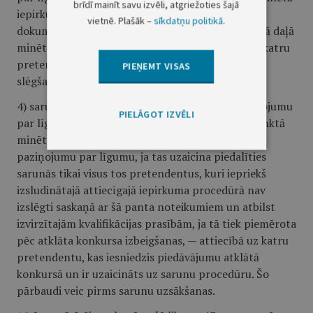
brīdī mainīt savu izvēli, atgriežoties šajā
iepirkuma gadījumā (ja pasūtītājs iepirkuma
vietnē. Plašāk –
sīkdatņu politikā
.
dokumentos paredzējis piemērot šā panta pirmajā daļā
minētos izslēgšanas nosacījumus) — attiecībā uz katru
pretendentu, kuram būtu piešķiramas līguma
PIEŅEMT VISAS
slēgšanas tiesības;
4) sarunu procedūrā, iepriekš nepublicējot paziņojumu
PIELĀGOT IZVĒLI
par līgumu šā likuma 62.panta pirmās daļas 1.punktā
minētajā gadījumā, kad pasūtītājs var nepublicēt
paziņojumu par līgumu, ja tas uzaicina piedalīties
sarunās tikai visus tos pretendentus, kuri iepriekš
izsludinātajā attiecīgajā iepirkuma procedūrā nav
izslēgti saskaņā ar šā panta noteikumiem un atbilst
izvirzītajām kvalifikācijas prasībām, ja tā tiek piemērota
pēc atklāta konkursa izbeigšanas, — attiecībā uz katru
pretendentu, kas iesniedzis piedāvājumu atklātā
konkursā un ir uzaicināts uz sarunu procedūru. Šo
pārbaudi veic pirms sarunu uzsākšanas.