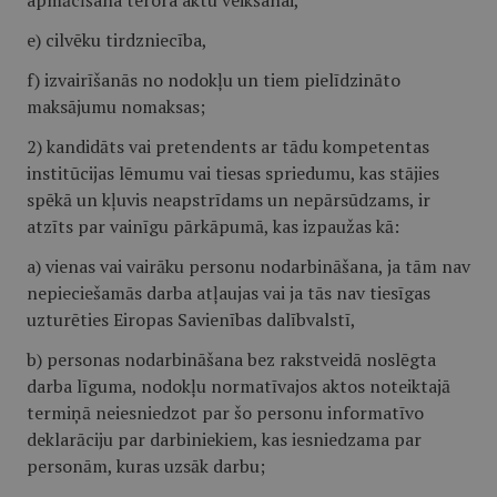
apmācīšana terora aktu veikšanai,
e) cilvēku tirdzniecība,
f) izvairīšanās no nodokļu un tiem pielīdzināto
maksājumu nomaksas;
2) kandidāts vai pretendents ar tādu kompetentas
institūcijas lēmumu vai tiesas spriedumu, kas stājies
spēkā un kļuvis neapstrīdams un nepārsūdzams, ir
atzīts par vainīgu pārkāpumā, kas izpaužas kā:
a) vienas vai vairāku personu nodarbināšana, ja tām nav
nepieciešamās darba atļaujas vai ja tās nav tiesīgas
uzturēties Eiropas Savienības dalībvalstī,
b) personas nodarbināšana bez rakstveidā noslēgta
darba līguma, nodokļu normatīvajos aktos noteiktajā
termiņā neiesniedzot par šo personu informatīvo
deklarāciju par darbiniekiem, kas iesniedzama par
personām, kuras uzsāk darbu;