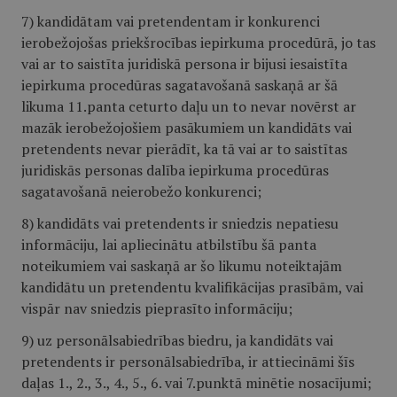
7) kandidātam vai pretendentam ir konkurenci
ierobežojošas priekšrocības iepirkuma procedūrā, jo tas
vai ar to saistīta juridiskā persona ir bijusi iesaistīta
iepirkuma procedūras sagatavošanā saskaņā ar šā
likuma 11.panta ceturto daļu un to nevar novērst ar
mazāk ierobežojošiem pasākumiem un kandidāts vai
pretendents nevar pierādīt, ka tā vai ar to saistītas
juridiskās personas dalība iepirkuma procedūras
sagatavošanā neierobežo konkurenci;
8) kandidāts vai pretendents ir sniedzis nepatiesu
informāciju, lai apliecinātu atbilstību šā panta
noteikumiem vai saskaņā ar šo likumu noteiktajām
kandidātu un pretendentu kvalifikācijas prasībām, vai
vispār nav sniedzis pieprasīto informāciju;
9) uz personālsabiedrības biedru, ja kandidāts vai
pretendents ir personālsabiedrība, ir attiecināmi šīs
daļas 1., 2., 3., 4., 5., 6. vai 7.punktā minētie nosacījumi;