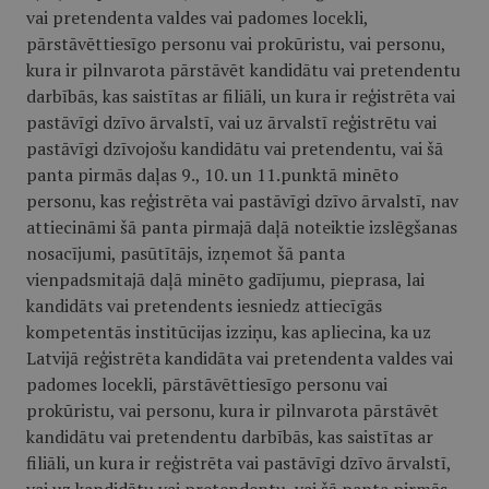
vai pretendenta valdes vai padomes locekli,
pārstāvēttiesīgo personu vai prokūristu, vai personu,
kura ir pilnvarota pārstāvēt kandidātu vai pretendentu
darbībās, kas saistītas ar filiāli, un kura ir reģistrēta vai
pastāvīgi dzīvo ārvalstī, vai uz ārvalstī reģistrētu vai
pastāvīgi dzīvojošu kandidātu vai pretendentu, vai šā
panta pirmās daļas 9., 10. un 11.punktā minēto
personu, kas reģistrēta vai pastāvīgi dzīvo ārvalstī, nav
attiecināmi šā panta pirmajā daļā noteiktie izslēgšanas
nosacījumi, pasūtītājs, izņemot šā panta
vienpadsmitajā daļā minēto gadījumu, pieprasa, lai
kandidāts vai pretendents iesniedz attiecīgās
kompetentās institūcijas izziņu, kas apliecina, ka uz
Latvijā reģistrēta kandidāta vai pretendenta valdes vai
padomes locekli, pārstāvēttiesīgo personu vai
prokūristu, vai personu, kura ir pilnvarota pārstāvēt
kandidātu vai pretendentu darbībās, kas saistītas ar
filiāli, un kura ir reģistrēta vai pastāvīgi dzīvo ārvalstī,