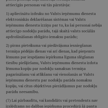
attiecīgās personas vai tās pārstāvja:
1) apliecinātu izdruku no Valsts ieņēmumu dienesta
elektroniskās deklarēšanas sistēmas vai Valsts
ieņēmumu dienesta izziņu par to, ka šai personai nebija
attiecīgo nodokļu parādu, tajā skaitā valsts sociālās
apdrošināšanas obligāto iemaksu parādu;
2) pirms pieteikuma vai piedāvājuma iesniegšanas
termiņa pēdējās dienas vai arī dienas, kad pieņemts
lēmums par iespējamu iepirkuma līguma slēgšanas
tiesību piešķiršanu, Valsts ieņēmumu dienesta izdota
lēmuma kopiju par nodokļu samaksas termiņa
pagarināšanu vai atlikšanu vai vienošanās ar Valsts
ieņēmumu dienestu par nodokļu parāda nomaksu
kopiju, vai citus objektīvus pierādījumus par nodokļu
parādu neesamību.
(7) Lai pārbaudītu, vai kandidāts vai pretendents nav
izslēdzams no dalības iepirkuma procedūrā šā panta