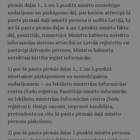
pirmās daļas 1., 2. un 3.punktā minēto noziedzīgo
nodarījumu un pārkāpumu dēļ, par kuriem attiecīgā šā
panta pirmajā daļā minētā persona ir sodīta Latvijā, kā
arī šā panta pirmās daļas 4. un 5.punktā minēto faktu
dēļ, pasūtītājs, izmantojot Ministru kabineta noteikto
informācijas sistēmu attiecībā uz Latvijā reģistrētu vai
pastāvīgi dzīvojošu personu, Ministru kabineta
noteiktajā kārtībā iegūst informāciju:
1) par šā panta pirmās daļas 1., 2. un 3.punktā
minētajiem pārkāpumiem un noziedzīgajiem
nodarījumiem — no Iekšlietu ministrijas Informācijas
centra (Sodu reģistra). Pasūtītājs minēto informāciju
no Iekšlietu ministrijas Informācijas centra (Sodu
reģistra) ir tiesīgs saņemt, neprasot kandidāta,
pretendenta un citu šā panta pirmajā daļā minēto
personu piekrišanu;
2) par šā panta pirmās daļas 1.punktā minēto personu