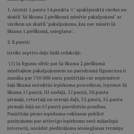
1. Aizstāt 1.panta 14.punkta "c" apakšpunktā vārdus un
skaitli "šā likuma 2.pielikumā minētie pakalpojumi" ar
vārdiem un skaitli "pakalpojumu, kas nav minēti šā
likuma 1.pielikumā, sniegšana".
2. 8.pantā:
izteikt septīto daļu šādā redakcijā:
"(7) Ja līgumu slēdz par šā likuma 2.pielikumā
minētajiem pakalpojumiem un paredzamā līgumcena ir
mazāka par 750 000
euro
, pasūtītājs var nepiemērot
šajā likumā noteiktās iepirkuma procedūras, izņemot šā
likuma 17.pantā, III nodaļā, 27.pantā, 30.panta
pirmajā, ceturtajā un sestajā daļā, 32.pantā, 35.panta
pirmajā daļā un 67.pantā paredzētās prasības.
Pasūtītājs pirms iepirkuma veikšanas publicē
paziņojumu par attiecīgo iepirkumu savā mājaslapā
internetā, norādot piedāvājumu iesniegšanas termiņu