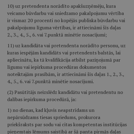
10) uz pretendenta norādīto apakšuzņēmēju, kura
veicamo būvdarbu vai sniedzamo pakalpojumu vērtība
ir vismaz 20 procenti no kopējās publiska būvdarbu vai
pakalpojumu līguma vērtības, ir attiecināmi šīs daļas
2., 3., 4., 5., 6. vai 7.punktā minētie nosacījumi;
11) uz kandidāta vai pretendenta norādīto personu, uz
kuras iespējām kandidāts vai pretendents balstās, lai
apliecinātu, ka tā kvalifikācija atbilst paziņojumā par
līgumu vai iepirkuma procedūras dokumentos
noteiktajām prasībām, ir attiecināmi šīs daļas 1., 2., 3.,
4., 5., 6. vai 7.punktā minētie nosacījumi.
(2) Pasūtītājs neizslēdz kandidātu vai pretendentu no
dalības iepirkuma procedūrā, ja:
1) no dienas, kad kļuvis neapstrīdams un
nepārsūdzams tiesas spriedums, prokurora
priekšraksts par sodu vai citas kompetentas institūcijas
pieņemtais lēmums saistībā ar šā panta pirmās daļas