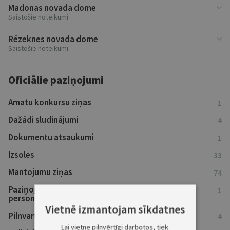
Madonas novada dome
Saistošie noteikumi
Rēzeknes novada dome
Saistošie noteikumi
Oficiālie paziņojumi
Amatu konkursu ziņas
1
Dažādi sludinājumi
4
Dokumentu atsaukumi
1
Izsoles
33
Mantojumu ziņas
74
Paziņojumi kreditoriem un ieinteresētajām
1
personām
Vietnē izmantojam sīkdatnes
Pilnvaru atsaukumi
4
Lai vietne pilnvērtīgi darbotos, tiek