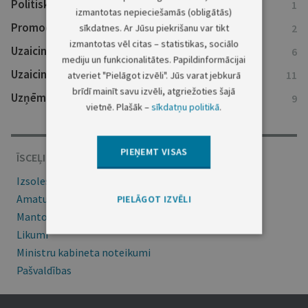
Politisko partiju reģistra ziņas
1
izmantotas nepieciešamās (obligātās)
Promocijas darbi
sīkdatnes. Ar Jūsu piekrišanu var tikt
2
izmantotas vēl citas – statistikas, sociālo
Uzaicinājumi nokārtot saistības
6
mediju un funkcionalitātes. Papildinformācijai
Uzaicinājumi uz tiesu
11
atveriet "Pielāgot izvēli". Jūs varat jebkurā
brīdī mainīt savu izvēli, atgriežoties šajā
Uzņēmumu reģistra ziņas
9
vietnē. Plašāk –
sīkdatņu politikā
.
PIEŅEMT VISAS
ĪSCEĻI
Izsoles
Amatu konkursi
PIELĀGOT IZVĒLI
Mantojumu ziņas
Likumi
Ministru kabineta noteikumi
Pašvaldības