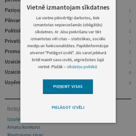
Vietnē izmantojam sīkdatnes
Paziņojumi par teritoriālo plānošanu
1
Lai vietne pilnvērtīgi darbotos, tiek
Pilnvaru atsaukumi
2
izmantotas nepieciešamās (obligātās)
Politisko partiju reģistra ziņas
1
sīkdatnes. Ar Jūsu piekrišanu var tikt
izmantotas vēl citas – statistikas, sociālo
Privatizācijas ziņas
1
mediju un funkcionalitātes. Papildinformācijai
Promocijas darbi
3
atveriet "Pielāgot izvēli". Jūs varat jebkurā
brīdī mainīt savu izvēli, atgriežoties šajā
Uzaicinājumi nokārtot saistības
3
vietnē. Plašāk –
sīkdatņu politikā
.
Uzaicinājumi uz tiesu
8
Uzņēmumu reģistra ziņas
9
PIEŅEMT VISAS
PIELĀGOT IZVĒLI
ĪSCEĻI
Izsoles
Amatu konkursi
Mantojumu ziņas