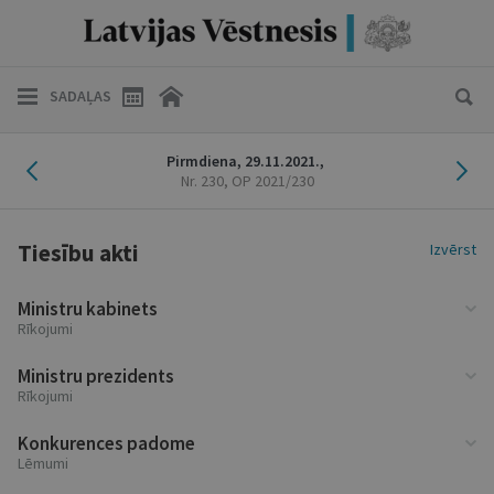
SADAĻAS
Iepriekšējais laidiens
Nāk
Pirmdiena,
29.11.2021.,
Nr. 230
, OP 2021/230
Tiesību akti
Izvērst
Ministru kabinets
Rīkojumi
Ministru prezidents
Rīkojumi
Konkurences padome
Lēmumi