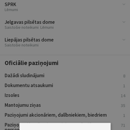
SPRK
Lēmumi
Jelgavas pilsētas dome
Saistošie noteikumi Lēmumi
Liepājas pilsētas dome
Saistošie noteikumi
Oficiālie paziņojumi
Dažādi sludinājumi
8
Dokumentu atsaukumi
1
Izsoles
14
Mantojumu ziņas
35
Paziņojumi akcionāriem, dalībniekiem, biedriem
1
Paziņojumi kreditoriem un ieinteresētajām
71
personām