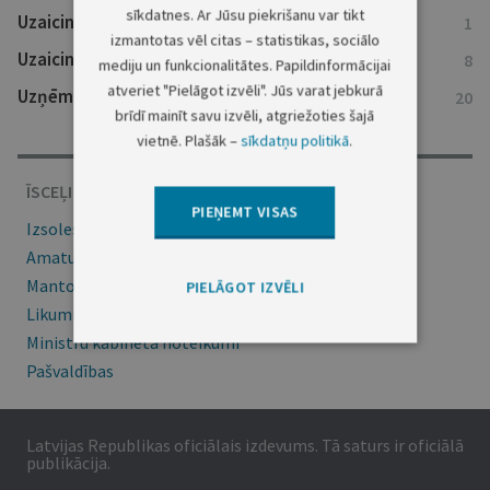
sīkdatnes. Ar Jūsu piekrišanu var tikt
Uzaicinājumi nokārtot saistības
1
izmantotas vēl citas – statistikas, sociālo
Uzaicinājumi uz tiesu
8
mediju un funkcionalitātes. Papildinformācijai
atveriet "Pielāgot izvēli". Jūs varat jebkurā
Uzņēmumu reģistra ziņas
20
brīdī mainīt savu izvēli, atgriežoties šajā
vietnē. Plašāk –
sīkdatņu politikā
.
ĪSCEĻI
PIEŅEMT VISAS
Izsoles
Amatu konkursi
Mantojumu ziņas
PIELĀGOT IZVĒLI
Likumi
Ministru kabineta noteikumi
Pašvaldības
Latvijas Republikas oficiālais izdevums. Tā saturs ir oficiālā
publikācija.