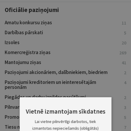
Oficiālie paziņojumi
Amatu konkursu ziņas
11
Darbības pārskati
5
Izsoles
20
Komercreģistra ziņas
269
Mantojumu ziņas
41
Paziņojumi akcionāriem, dalībniekiem, biedriem
2
Paziņojumi kreditoriem un ieinteresētajām
4
personām
Piegādes un darbu izpildes pasūtījumi
2
Pilnvaru atsaukumi
3
Vietnē izmantojam sīkdatnes
Promocijas darbi
5
Lai vietne pilnvērtīgi darbotos, tiek
Tiesu nolēmumi
7
izmantotas nepieciešamās (obligātās)