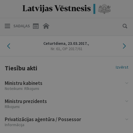
SADAĻAS
Iepriekšējais laidiens
Nāk
Ceturtdiena,
23.03.2017.,
Nr. 61
, OP 2017/61
Tiesību akti
Izvērst
Ministru kabinets
Noteikumi Rīkojumi
Ministru prezidents
Rīkojumi
Privatizācijas aģentūra / Possessor
Informācija