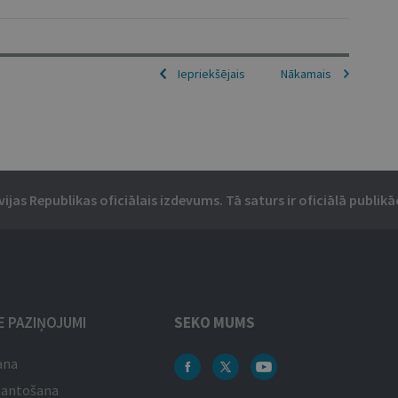
Iepriekšējais
Nākamais
vijas Republikas oficiālais izdevums. Tā saturs ir oficiālā publikāc
IE PAZIŅOJUMI
SEKO MUMS
ana
mantošana