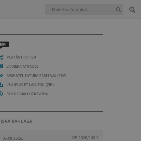
RĪKI
PASTĀSTI CITIEM
LAIDIENA ATSAUCE
APSKATĪT SATURA RĀDĪTĀJU (PDF)
LEJUPLĀDĒT LAIDIENU (ZIP)
PAR OFICIĀLO IZDEVUMU
VISVAIRĀK LASA
OP 2026/148.8
05.08.2026.