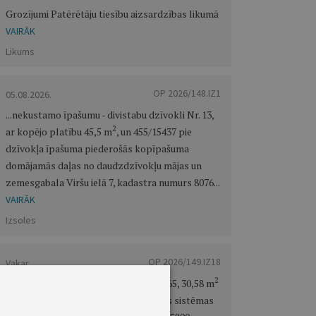
Grozījumi Patērētāju tiesību aizsardzības likumā
VAIRĀK
Likums
OP 2026/148.IZ1
05.08.2026.
...nekustamo īpašumu - divistabu dzīvokli Nr. 13,
2
ar kopējo platību 45,5 m
, un 455/15437 pie
dzīvokļa īpašuma piederošās kopīpašuma
domājamās daļas no daudzdzīvokļu mājas un
zemesgabala Viršu ielā 7, kadastra numurs 8076...
VAIRĀK
Izsoles
OP 2026/149.IZ18
Vakar
2
...bezmantinieku mantu - dzīvokli Nr. 65, 30,58 m
platībā (saskaņā ar VZD informatīvās sistēmas
2