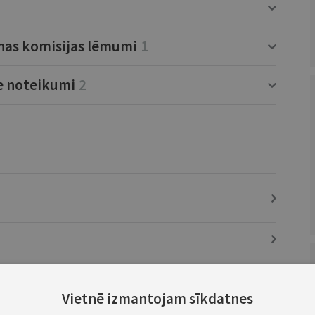
nas komisijas lēmumi
1
ie noteikumi
2
Vietnē izmantojam sīkdatnes