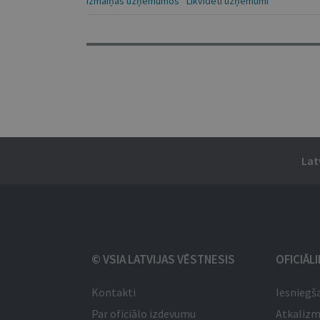
Izmaiņas uzņēmumos
Likvidēti uzņēmumi
Lat
© VSIA LATVIJAS VĒSTNESIS
OFICIĀL
Kontakti
Iesniegš
Par oficiālo izdevumu
Atkaliz