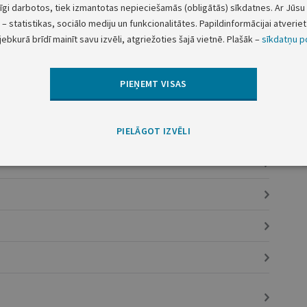
tīgi darbotos, tiek izmantotas nepieciešamās (obligātās) sīkdatnes. Ar Jūsu 
– statistikas, sociālo mediju un funkcionalitātes. Papildinformācijai atveriet 
jebkurā brīdī mainīt savu izvēli, atgriežoties šajā vietnē. Plašāk –
sīkdatņu po
ēti uzņēmumi
PIEŅEMT VISAS
resētajām personām
2
PIELĀGOT IZVĒLI