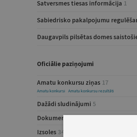
Satversmes tiesas informācija
1
Sabiedrisko pakalpojumu regulēša
Daugavpils pilsētas domes saistoš
Oficiālie paziņojumi
Amatu konkursu ziņas
17
Amatu konkursi
Amatu konkursu rezultāti
Dažādi sludinājumi
5
Dokumentu atsaukumi
4
Izsoles
34