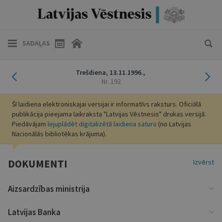
SADAĻAS
Iepriekšējais laidiens
Nāk
Trešdiena,
13.11.1996.,
Nr. 192
Šī laidiena elektroniskajai versijai ir informatīvs raksturs. Oficiālā
publikācija pieejama laikraksta "Latvijas Vēstnesis" drukas versijā.
Piedāvājam
lejuplādēt digitalizētā laidiena saturu
(no Latvijas
Nacionālās bibliotēkas krājuma).
DOKUMENTI
Izvērst
Aizsardzības ministrija
Latvijas Banka