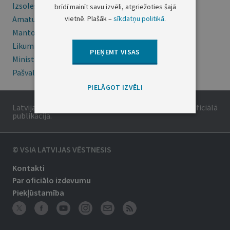
Izsoles
brīdī mainīt savu izvēli, atgriežoties šajā
vietnē. Plašāk –
sīkdatņu politikā
.
Amatu konkursi
Mantojumu ziņas
Likumi
PIEŅEMT VISAS
Ministru kabineta noteikumi
Pašvaldības
PIELĀGOT IZVĒLI
Latvijas Republikas oficiālais izdevums. Tā saturs ir oficiālā
publikācija.
© VSIA LATVIJAS VĒSTNESIS
Kontakti
Par oficiālo izdevumu
Piekļūstamība