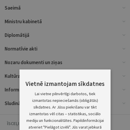
Saeimā
Ministru kabinetā
Diplomātijā
Normatīvie akti
Nozaru dokumenti un ziņas
Kultūra un zinātne
Vietnē izmantojam sīkdatnes
Informācija
Lai vietne pilnvērtīgi darbotos, tiek
izmantotas nepieciešamās (obligātās)
Sludinājumi
sīkdatnes. Ar Jūsu piekrišanu var tikt
izmantotas vēl citas – statistikas, sociālo
mediju un funkcionalitātes. Papildinformācijai
ĪSCEĻI
atveriet "Pielāgot izvēli". Jūs varat jebkurā