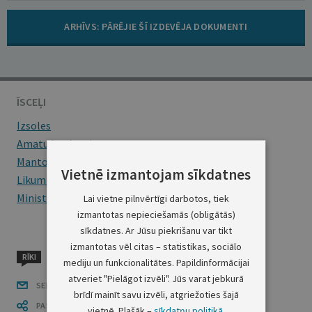
​ARHĪVS: PĀRĒJIE ŠĪ IZDEVĒJA DOKUMENTI
ĪSCEĻI
Izsoles
Amatu konkursi
Mantojumu ziņas
Vietnē izmantojam sīkdatnes
Likumi
Ministru kabineta noteikumi
Lai vietne pilnvērtīgi darbotos, tiek
izmantotas nepieciešamās (obligātās)
sīkdatnes. Ar Jūsu piekrišanu var tikt
izmantotas vēl citas – statistikas, sociālo
RĪKI
mediju un funkcionalitātes. Papildinformācijai
atveriet "Pielāgot izvēli". Jūs varat jebkurā
SEKO LĪDZI
brīdī mainīt savu izvēli, atgriežoties šajā
PASTĀSTI CITIEM
vietnē. Plašāk –
sīkdatņu politikā
.