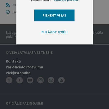
ABONĒ RSS
PAR ŠO GRUPU
PIEŅEMT VISAS
PIELĀGOT IZVĒLI
Latvijas Republikas oficiālais izdevums. Tā saturs ir oficiālā
publikācija.
© VSIA LATVIJAS VĒSTNESIS
Kontakti
Par oficiālo izdevumu
Piekļūstamība
OFICIĀLIE PAZIŅOJUMI