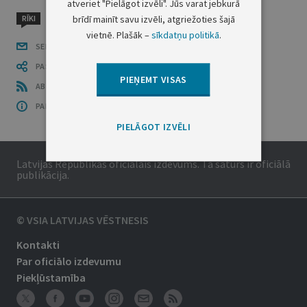
atveriet "Pielāgot izvēli". Jūs varat jebkurā
brīdī mainīt savu izvēli, atgriežoties šajā
RĪKI
vietnē. Plašāk –
sīkdatņu politikā
.
SEKO LĪDZI
PASTĀSTI CITIEM
PIEŅEMT VISAS
ABONĒ RSS
PAR ŠO GRUPU
PIELĀGOT IZVĒLI
Latvijas Republikas oficiālais izdevums. Tā saturs ir oficiālā
publikācija.
© VSIA LATVIJAS VĒSTNESIS
Kontakti
Par oficiālo izdevumu
Piekļūstamība