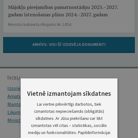
Mājokļu pieejamības pamatnostādņu 2023.–2027.
gadam īstenošanas plāns 2024.–2027. gadam
Ministru kabineta rīkojums Nr. 1054
ARHĪVS: VISI ŠĪ IZDEVĒJA DOKUMENTI
ĪSCEĻI
Izsoles
Vietnē izmantojam sīkdatnes
Amatu konkursi
Mantojumu ziņas
Lai vietne pilnvērtīgi darbotos, tiek
izmantotas nepieciešamās (obligātās)
Likumi
sīkdatnes. Ar Jūsu piekrišanu var tikt
Ministru kabineta noteikumi
izmantotas vēl citas – statistikas, sociālo
mediju un funkcionalitātes. Papildinformācijai