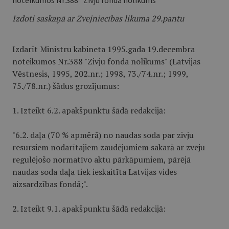
noteikumos Nr.388 "Zivju fonda nolikums"
Izdoti saskaņā ar Zvejniecības likuma 29.pantu
Izdarīt Ministru kabineta 1995.gada 19.decembra
noteikumos Nr.388 "Zivju fonda nolikums" (Latvijas
Vēstnesis, 1995, 202.nr.; 1998, 73./74.nr.; 1999,
75./78.nr.) šādus grozījumus:
1. Izteikt 6.2. apakšpunktu šādā redakcijā:
"6.2. daļa (70 % apmērā) no naudas soda par zivju
resursiem nodarītajiem zaudējumiem sakarā ar zveju
regulējošo normatīvo aktu pārkāpumiem, pārējā
naudas soda daļa tiek ieskaitīta Latvijas vides
aizsardzības fondā;".
2. Izteikt 9.1. apakšpunktu šādā redakcijā: