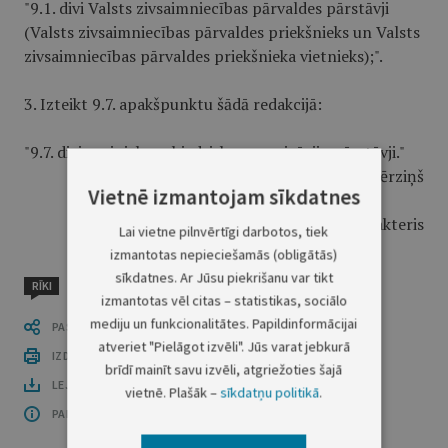
"9.1. divi Valsts zivsaimniecības pārvaldes pārstāvji
(Valsts zivsaimniecības pārvaldes priekšnieks un Valsts
zivsaimniecības pārvaldes priekšnieka vietnieks);".
3. Izteikt 9.7. apakšpunktu šādā redakcijā:
"9.7. divi zvejnieku sabiedrisko organizāciju pārstāvji."
Ministru prezidents A.Bērziņš
Vietnē izmantojam sīkdatnes
Zemkopības ministrs A.Slakteris
Lai vietne pilnvērtīgi darbotos, tiek
izmantotas nepieciešamās (obligātās)
sīkdatnes. Ar Jūsu piekrišanu var tikt
RĪKI
izmantotas vēl citas – statistikas, sociālo
mediju un funkcionalitātes. Papildinformācijai
PASTĀSTI CITIEM
atveriet "Pielāgot izvēli". Jūs varat jebkurā
IZDRUKĀT PUBLIKĀCIJU
brīdī mainīt savu izvēli, atgriežoties šajā
LEJUPLĀDĒT LAIDIENU (PDF)
vietnē. Plašāk –
sīkdatņu politikā
.
PAR OFICIĀLO IZDEVUMU