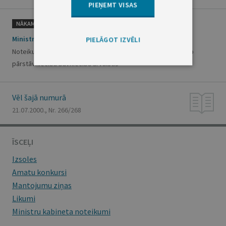
PIEŅEMT VISAS
NĀKAMAIS
Ministru kabineta noteikumi Nr.236
PIELĀGOT IZVĒLI
Noteikumi par Latvijas Republikas diplomātisko un konsulāro
pārstāvniecību būvniecību ārvalstīs
Vēl šajā numurā
21.07.2000., Nr. 266/268
ĪSCEĻI
Izsoles
Amatu konkursi
Mantojumu ziņas
Likumi
Ministru kabineta noteikumi