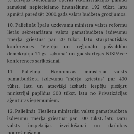
samaksai nepieciešamo finansējumu 192 tūkst. latu
apmērā paredzēt 2000.gada valsts budžeta grozījumos.
10. Palielināt Īpašu uzdevumu ministra valsts reformu
lietās sekretariātam valsts pamatbudžeta izdevumu
"mērķa griestus" par 20 tūkst. latu starptautiskās
konferences "Vietējo un reģionālo pašvaldību
demokrātija 21.gs. sākumā" un gadskārtējās NISPAcee
konferences sarīkošanai.
11. Palielināt Ekonomikas ministrijai valsts
pamatbudžeta izdevumu "mērķa griestus" par 400
tūkst. latu un atsevišķi izskatīt iespēju piešķirt
ministrijai papildus 500 tūkst. latu no Privatizācijas
aģentūras ieņēmumiem.
12. Palielināt Tieslietu ministrijai valsts pamatbudžeta
izdevumu "mērķa griestus" par 100 tūkst. latu Datu
valsts inspekcijas izveidošanai un darbības
nodrošināšanai.