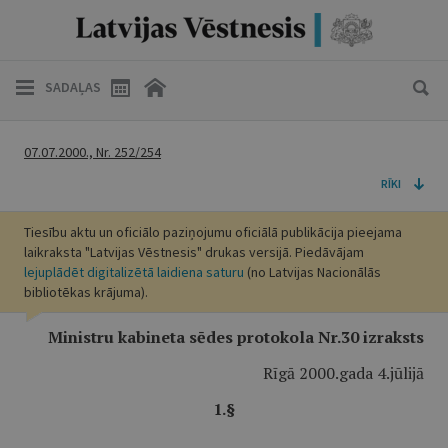
SADAĻAS
07.07.2000., Nr. 252/254
RĪKI
Tiesību aktu un oficiālo paziņojumu oficiālā publikācija pieejama
laikraksta "Latvijas Vēstnesis" drukas versijā. Piedāvājam
lejuplādēt digitalizētā laidiena saturu
(no Latvijas Nacionālās
bibliotēkas krājuma).
Ministru kabineta sēdes protokola Nr.30 izraksts
Rīgā 2000.gada 4.jūlijā
1.§