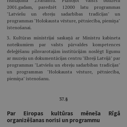
risinājuma 2.variantu. Plānojot valsts budžetu
2001.gadam, paredzēt 12000 latu programmas
"Latviešu un ebreju sadarbības tradīcijas" un
programmas "Holokausta vēsture, pētniecība, piemiņa"
īstenošanai.
3. Kultūras ministrijai saskaņā ar Ministru kabineta
noteikumiem par valsts pārvaldes kompetences
deleģēšanu pilnvarotajām institūcijām noslēgt līgumu
ar muzeju un dokumentācijas centru "Ebreji Latvijā" par
programmas "Latviešu un ebreju sadarbības tradīcijas"
un programmas "Holokausta vēsture, pētniecība,
piemiņa" īstenošanu.
37.§
Par Eiropas kultūras mēneša Rīgā
organizēšanas norisi un programmu