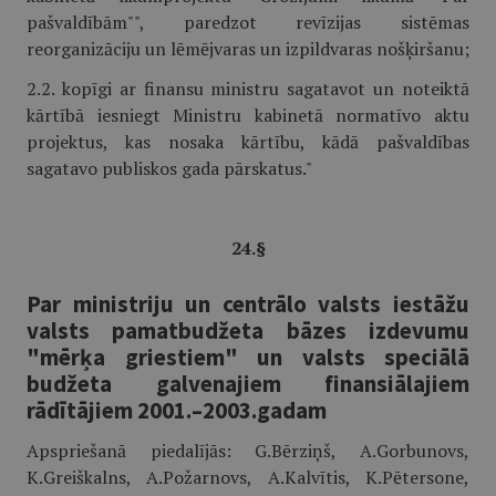
pašvaldībām"", paredzot revīzijas sistēmas
reorganizāciju un lēmējvaras un izpildvaras nošķiršanu;
2.2. kopīgi ar finansu ministru sagatavot un noteiktā
kārtībā iesniegt Ministru kabinetā normatīvo aktu
projektus, kas nosaka kārtību, kādā pašvaldības
sagatavo publiskos gada pārskatus."
24.§
Par ministriju un centrālo valsts iestāžu
valsts pamatbudžeta bāzes izdevumu
"mērķa griestiem" un valsts speciālā
budžeta galvenajiem finansiālajiem
rādītājiem 2001.–2003.gadam
Apspriešanā piedalījās: G.Bērziņš, A.Gorbunovs,
K.Greiškalns, A.Požarnovs, A.Kalvītis, K.Pētersone,