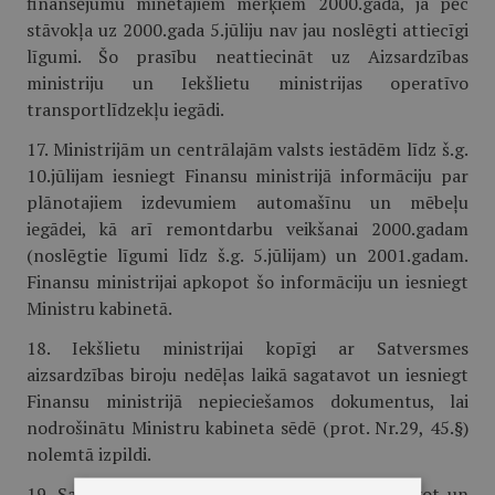
finansējumu minētajiem mērķiem 2000.gadā, ja pēc
stāvokļa uz 2000.gada 5.jūliju nav jau noslēgti attiecīgi
līgumi. Šo prasību neattiecināt uz Aizsardzības
ministriju un Iekšlietu ministrijas operatīvo
transportlīdzekļu iegādi.
17. Ministrijām un centrālajām valsts iestādēm līdz š.g.
10.jūlijam iesniegt Finansu ministrijā informāciju par
plānotajiem izdevumiem automašīnu un mēbeļu
iegādei, kā arī remontdarbu veikšanai 2000.gadam
(noslēgtie līgumi līdz š.g. 5.jūlijam) un 2001.gadam.
Finansu ministrijai apkopot šo informāciju un iesniegt
Ministru kabinetā.
18. Iekšlietu ministrijai kopīgi ar Satversmes
aizsardzības biroju nedēļas laikā sagatavot un iesniegt
Finansu ministrijā nepieciešamos dokumentus, lai
nodrošinātu Ministru kabineta sēdē (prot. Nr.29, 45.§)
nolemtā izpildi.
19. Satiksmes ministram A.Gorbunovam sagatavot un