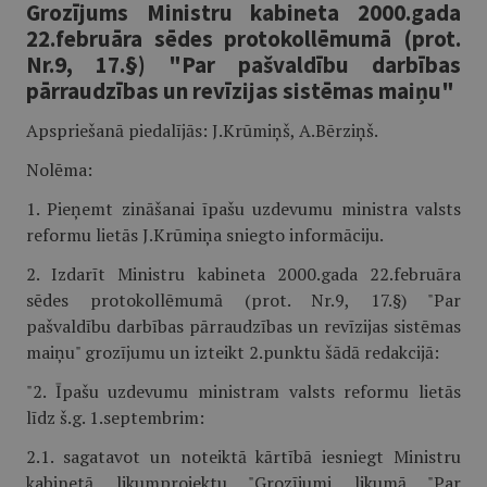
Grozījums Ministru kabineta 2000.gada
22.februāra sēdes protokollēmumā (prot.
Nr.9, 17.§) "Par pašvaldību darbības
pārraudzības un revīzijas sistēmas maiņu"
Apspriešanā piedalījās: J.Krūmiņš, A.Bērziņš.
Nolēma:
1. Pieņemt zināšanai īpašu uzdevumu ministra valsts
reformu lietās J.Krūmiņa sniegto informāciju.
2. Izdarīt Ministru kabineta 2000.gada 22.februāra
sēdes protokollēmumā (prot. Nr.9, 17.§) "Par
pašvaldību darbības pārraudzības un revīzijas sistēmas
maiņu" grozījumu un izteikt 2.punktu šādā redakcijā:
"2. Īpašu uzdevumu ministram valsts reformu lietās
līdz š.g. 1.septembrim:
2.1. sagatavot un noteiktā kārtībā iesniegt Ministru
kabinetā likumprojektu "Grozījumi likumā "Par