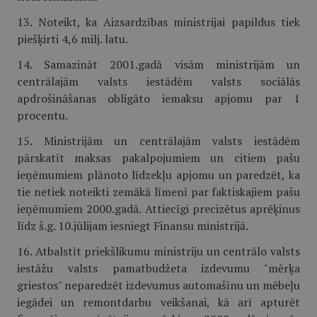
13. Noteikt, ka Aizsardzības ministrijai papildus tiek
piešķirti 4,6 milj. latu.
14. Samazināt 2001.gadā visām ministrijām un
centrālajām valsts iestādēm valsts sociālās
apdrošināšanas obligāto iemaksu apjomu par 1
procentu.
15. Ministrijām un centrālajām valsts iestādēm
pārskatīt maksas pakalpojumiem un citiem pašu
ieņēmumiem plānoto līdzekļu apjomu un paredzēt, ka
tie netiek noteikti zemākā līmenī par faktiskajiem pašu
ieņēmumiem 2000.gadā. Attiecīgi precizētus aprēķinus
līdz š.g. 10.jūlijam iesniegt Finansu ministrijā.
16. Atbalstīt priekšlikumu ministriju un centrālo valsts
iestāžu valsts pamatbudžeta izdevumu "mērķa
griestos" neparedzēt izdevumus automašīnu un mēbeļu
iegādei un remontdarbu veikšanai, kā arī apturēt