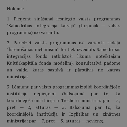
Nolēma:
1. Pieņemt zināšanai iesniegto valsts programmas
"Sabiedrības integrācija Latvijā" (turpmāk — valsts
programma) īso variantu.
2. Paredzēt valsts programmas īsā varianta sadaļā
"Īstenošanas mehānismi", ka tiek izveidots Sabiedrības
integrācijas fonds (atbilstoši likumā noteiktajam
Kultūrkapitāla fonda modelim), konsultatīvā padome
un valde, kuras sastāvā ir pārstāvis no katras
ministrijas.
3. Lēmumu par valsts programmas izpildi koordinējošo
institūciju nepieņemt (balsojumā par to, ka
koordinējošā institūcija ir Tieslietu ministrija: par — 5,
pret — 2, atturas — 5. Balsojumā par to, ka
koordinējošā institūcija ir Izglītības un zinātnes
ministrija: par — 7, pret — 5, atturas — neviens).