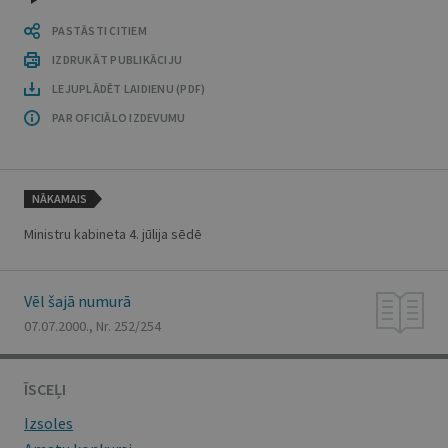
PASTĀSTI CITIEM
IZDRUKĀT PUBLIKĀCIJU
LEJUPLĀDĒT LAIDIENU (PDF)
PAR OFICIĀLO IZDEVUMU
NĀKAMAIS
Ministru kabineta 4. jūlija sēdē
Vēl šajā numurā
07.07.2000., Nr. 252/254
ĪSCEĻI
Izsoles