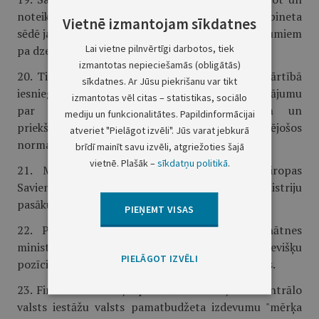
noteiktā kārtībā iesniegt izskatīšanai Ministru kabineta
Vietnē izmantojam sīkdatnes
sēdē jautājumu par dotācijām pasažieru pārvadājumiem
Lai vietne pilnvērtīgi darbotos, tiek
pa dzelzceļu.
izmantotas nepieciešamās (obligātās)
20. Tieslietu ministrijai sagatavot un noteiktā kārtībā
sīkdatnes. Ar Jūsu piekrišanu var tikt
iesniegt izskatīšanai Ministru kabineta sēdē jautājumu
izmantotas vēl citas – statistikas, sociālo
par Centrālās zemes komisijas funkcijām un
mediju un funkcionalitātes. Papildinformācijai
priekšlikumus par grozījumiem tās darbību regulējošos
atveriet "Pielāgot izvēli". Jūs varat jebkurā
normatīvajos aktos.
brīdī mainīt savu izvēli, atgriežoties šajā
vietnē. Plašāk –
sīkdatņu politikā
.
21. Ministriem nodrošināt ar integrāciju Eiropas
Savienībā saistīto uzdevumu prioritāti ministriju
pasākumu plānos.
PIEŅEMT VISAS
22. Pieņemt zināšanai, ka izglītības un zinātnes
ministram K.Greiškalnam ir iebildumi pret atsevišķu
PIELĀGOT IZVĒLI
pozīciju neiekļaušanu ministrijas bāzes izdevumos.
23. Finansu ministrijai precizēt ministriju un centrālo
valsts iestāžu valsts pamatbudžeta izdevumu "mērķa