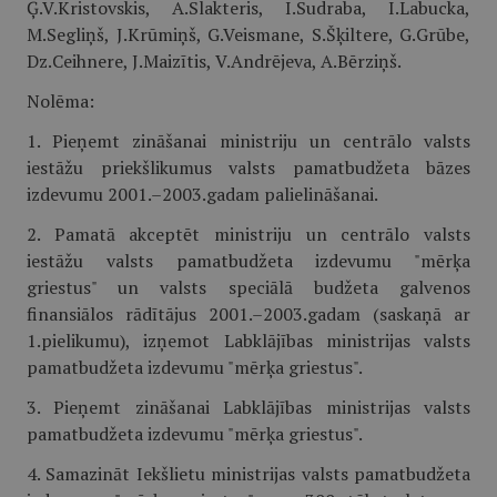
Ģ.V.Kristovskis, A.Slakteris, I.Sudraba, I.Labucka,
M.Segliņš, J.Krūmiņš, G.Veismane, S.Šķiltere, G.Grūbe,
Dz.Ceihnere, J.Maizītis, V.Andrējeva, A.Bērziņš.
Nolēma:
1. Pieņemt zināšanai ministriju un centrālo valsts
iestāžu priekšlikumus valsts pamatbudžeta bāzes
izdevumu 2001.–2003.gadam palielināšanai.
2. Pamatā akceptēt ministriju un centrālo valsts
iestāžu valsts pamatbudžeta izdevumu "mērķa
griestus" un valsts speciālā budžeta galvenos
finansiālos rādītājus 2001.–2003.gadam (saskaņā ar
1.pielikumu), izņemot Labklājības ministrijas valsts
pamatbudžeta izdevumu "mērķa griestus".
3. Pieņemt zināšanai Labklājības ministrijas valsts
pamatbudžeta izdevumu "mērķa griestus".
4. Samazināt Iekšlietu ministrijas valsts pamatbudžeta