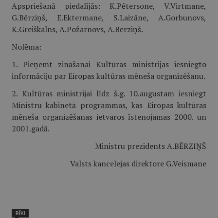
Apspriešanā piedalījās: K.Pētersone, V.Virtmane,
G.Bērziņš, E.Ektermane, S.Laizāne, A.Gorbunovs,
K.Greiškalns, A.Požarnovs, A.Bērziņš.
Nolēma:
1. Pieņemt zināšanai Kultūras ministrijas iesniegto
informāciju par Eiropas kultūras mēneša organizēšanu.
2. Kultūras ministrijai līdz š.g. 10.augustam iesniegt
Ministru kabinetā programmas, kas Eiropas kultūras
mēneša organizēšanas ietvaros īstenojamas 2000. un
2001.gadā.
Ministru prezidents A.BĒRZIŅŠ
Valsts kancelejas direktore G.Veismane
RĪKI