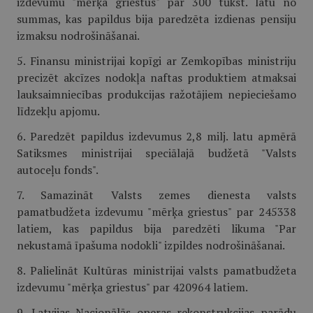
izdevumu "mērķa griestus" par 300 tūkst. latu no
summas, kas papildus bija paredzēta izdienas pensiju
izmaksu nodrošināšanai.
5. Finansu ministrijai kopīgi ar Zemkopības ministriju
precizēt akcīzes nodokļa naftas produktiem atmaksai
lauksaimniecības produkcijas ražotājiem nepieciešamo
līdzekļu apjomu.
6. Paredzēt papildus izdevumus 2,8 milj. latu apmērā
Satiksmes ministrijai speciālajā budžetā "Valsts
autoceļu fonds".
7. Samazināt Valsts zemes dienesta valsts
pamatbudžeta izdevumu "mērķa griestus" par 245338
latiem, kas papildus bija paredzēti likuma "Par
nekustamā īpašuma nodokli" izpildes nodrošināšanai.
8. Palielināt Kultūras ministrijai valsts pamatbudžeta
izdevumu "mērķa griestus" par 420964 latiem.
9. Latvijas Nacionālās operas rekonstrukcijas parādu