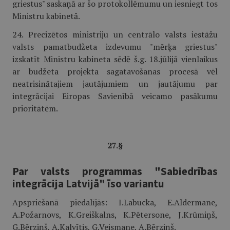
griestus" saskaņā ar šo protokollēmumu un iesniegt tos
Ministru kabinetā.
24. Precizētos ministriju un centrālo valsts iestāžu
valsts pamatbudžeta izdevumu "mērķa griestus"
izskatīt Ministru kabineta sēdē š.g. 18.jūlijā vienlaikus
ar budžeta projekta sagatavošanas procesā vēl
neatrisinātajiem jautājumiem un jautājumu par
integrācijai Eiropas Savienībā veicamo pasākumu
prioritātēm.
27.§
Par valsts programmas "Sabiedrības
integrācija Latvijā" īso variantu
Apspriešanā piedalījās: I.Labucka, E.Aldermane,
A.Požarnovs, K.Greiškalns, K.Pētersone, J.Krūmiņš,
G.Bērziņš, A.Kalvītis, G.Veismane, A.Bērziņš.