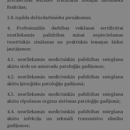
ārstniecības iestādes statistikas nodaļas darbinieka
funkcijas;
3.8. izpilda dežūrdarbinieka pienākumus.
4. Profesionālās darbības veikšanai sertificētai
neatliekamās palīdzības māsai nepieciešamas
teorētiskās zināšanas un praktiskās iemaņas šādos
jautājumos:
4.1. neatliekamās medicīniskās palīdzības sniegšana
akūtu sirds un asinsvadu patoloģiju gadījumos;
4.2. neatliekamās medicīniskās palīdzības sniegšana
akūtu ķirurģisku patoloģiju gadījumā;
4.3. neatliekamās medicīniskās palīdzības sniegšana
akūtu elpošanas orgānu sistēmas patoloģiju gadījumā;
4.4. neatliekamās medicīniskās palīdzības sniegšana
akūtu infekciju un seksuāli transmisīvo slimību
gadījumos;