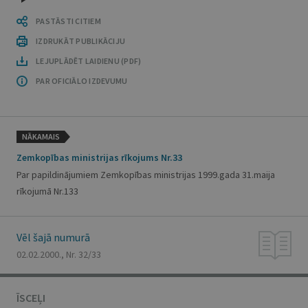
PASTĀSTI CITIEM
IZDRUKĀT PUBLIKĀCIJU
LEJUPLĀDĒT LAIDIENU (PDF)
PAR OFICIĀLO IZDEVUMU
NĀKAMAIS
Zemkopības ministrijas rīkojums Nr.33
Par papildinājumiem Zemkopības ministrijas 1999.gada 31.maija
rīkojumā Nr.133
Vēl šajā numurā
02.02.2000., Nr. 32/33
ĪSCEĻI