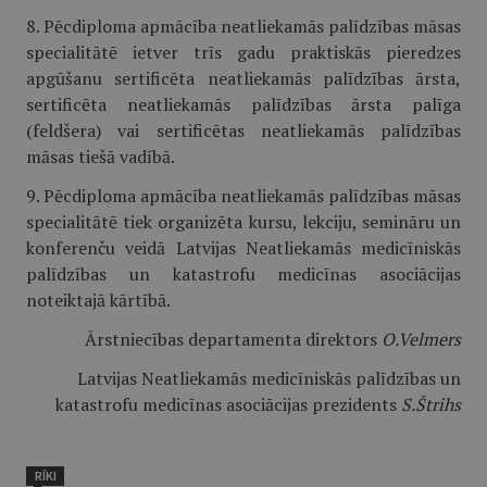
8. Pēcdiploma apmācība neatliekamās palīdzības māsas
specialitātē ietver trīs gadu praktiskās pieredzes
apgūšanu sertificēta neatliekamās palīdzības ārsta,
sertificēta neatliekamās palīdzības ārsta palīga
(feldšera) vai sertificētas neatliekamās palīdzības
māsas tiešā vadībā.
9. Pēcdiploma apmācība neatliekamās palīdzības māsas
specialitātē tiek organizēta kursu, lekciju, semināru un
konferenču veidā Latvijas Neatliekamās medicīniskās
palīdzības un katastrofu medicīnas asociācijas
noteiktajā kārtībā.
Ārstniecības departamenta direktors
O.Velmers
Latvijas Neatliekamās medicīniskās palīdzības un
katastrofu medicīnas asociācijas prezidents
S.Štrihs
RĪKI