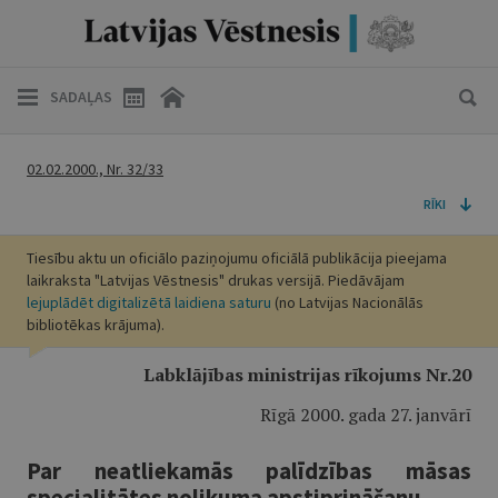
SADAĻAS
02.02.2000., Nr. 32/33
RĪKI
Tiesību aktu un oficiālo paziņojumu oficiālā publikācija pieejama
laikraksta "Latvijas Vēstnesis" drukas versijā. Piedāvājam
lejuplādēt digitalizētā laidiena saturu
(no Latvijas Nacionālās
bibliotēkas krājuma).
Labklājības ministrijas rīkojums Nr.20
Rīgā 2000. gada 27. janvārī
Par neatliekamās palīdzības māsas
specialitātes nolikuma apstiprināšanu