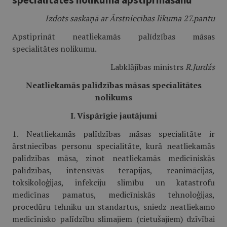
Izdots saskaņā ar Ārstniecības likuma 27.pantu
Apstiprināt neatliekamās palīdzības māsas
specialitātes nolikumu.
Labklājības ministrs
R.Jurdžs
Neatliekamās palīdzības māsas specialitātes
nolikums
I. Vispārīgie jautājumi
1. Neatliekamās palīdzības māsas specialitāte ir
ārstniecības personu specialitāte, kurā neatliekamās
palīdzības māsa, zinot neatliekamās medicīniskās
palīdzības, intensīvās terapijas, reanimācijas,
toksikoloģijas, infekciju slimību un katastrofu
medicīnas pamatus, medicīniskās tehnoloģijas,
procedūru tehniku un standartus, sniedz neatliekamo
medicīnisko palīdzību slimajiem (cietušajiem) dzīvībai