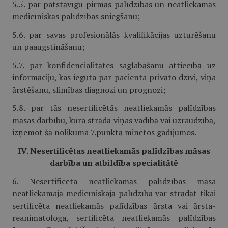
5.5. par patstāvīgu pirmās palīdzības un neatliekamās
medicīniskās palīdzības sniegšanu;
5.6. par savas profesionālās kvalifikācijas uzturēšanu
un paaugstināšanu;
5.7. par konfidencialitātes saglabāšanu attiecībā uz
informāciju, kas iegūta par pacienta privāto dzīvi, viņa
ārstēšanu, slimības diagnozi un prognozi;
5.8. par tās nesertificētās neatliekamās palīdzības
māsas darbību, kura strādā viņas vadībā vai uzraudzībā,
izņemot šā nolikuma 7.punktā minētos gadījumos.
IV. Nesertificētas neatliekamās palīdzības māsas
darbība un atbildība specialitātē
6. Nesertificēta neatliekamās palīdzības māsa
neatliekamajā medicīniskajā palīdzībā var strādāt tikai
sertificēta neatliekamās palīdzības ārsta vai ārsta-
reanimatologa, sertificēta neatliekamās palīdzības