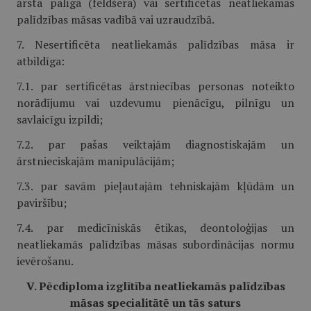
ārsta palīga (feldšera) vai sertificētas neatliekamās
palīdzības māsas vadībā vai uzraudzībā.
7. Nesertificēta neatliekamās palīdzības māsa ir
atbildīga:
7.1. par sertificētas ārstniecības personas noteikto
norādījumu vai uzdevumu pienācīgu, pilnīgu un
savlaicīgu izpildi;
7.2. par pašas veiktajām diagnostiskajām un
ārstnieciskajām manipulācijām;
7.3. par savām pieļautajām tehniskajām kļūdām un
paviršību;
7.4. par medicīniskās ētikas, deontoloģijas un
neatliekamās palīdzības māsas subordinācijas normu
ievērošanu.
V. Pēcdiploma izglītība neatliekamās palīdzības
māsas specialitātē un tās saturs