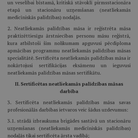
un veselībai bīstamā, kritiskā stāvoklī pirmsstacionāra
etapā un stacionāru uzņemšanas (neatliekamās
medicīniskās palīdzības) nodaļās.
2. Neatliekamās palīdzības māsa ir reģistrēta māsa
praktizēttiesīgu ārstniecības personu māsu reģistrā,
kura atbilstoši šim nolikumam apguvusi pēcdiploma
apmācības programmu neatliekamās palīdzības māsas
specialitātē. Sertificēta neatliekamās palīdzības māsa ir
nokārtojusi sertifikācijas eksāmenu un ieguvusi
neatliekamās palīdzības māsas sertifikātu.
II. Sertificētas neatliekamās palīdzības māsas
darbība
3. Sertificēta neatliekamās palīdzības māsa savas
profesionālās darbības ietvaros veic šādus uzdevumus:
3.1. strādā izbraukuma brigādes sastāvā un stacionāru
uzņemšanas (neatliekamās medicīniskās palīdzības)
nodaļās tikai sertificēta ārsta vadībā;