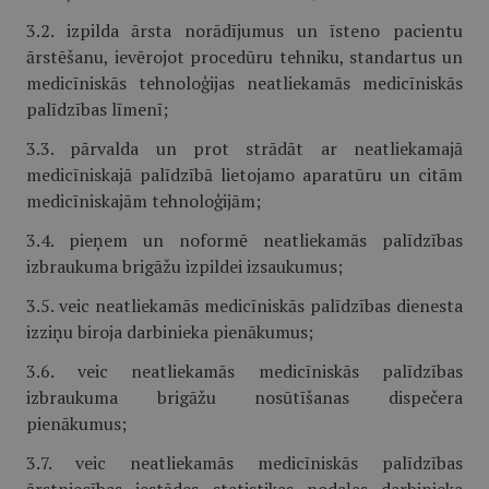
3.2. izpilda ārsta norādījumus un īsteno pacientu
ārstēšanu, ievērojot procedūru tehniku, standartus un
medicīniskās tehnoloģijas neatliekamās medicīniskās
palīdzības līmenī;
3.3. pārvalda un prot strādāt ar neatliekamajā
medicīniskajā palīdzībā lietojamo aparatūru un citām
medicīniskajām tehnoloģijām;
3.4. pieņem un noformē neatliekamās palīdzības
izbraukuma brigāžu izpildei izsaukumus;
3.5. veic neatliekamās medicīniskās palīdzības dienesta
izziņu biroja darbinieka pienākumus;
3.6. veic neatliekamās medicīniskās palīdzības
izbraukuma brigāžu nosūtīšanas dispečera
pienākumus;
3.7. veic neatliekamās medicīniskās palīdzības