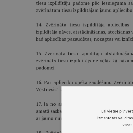
tiesu izpildītāju padome pēc iesnieguma s
zvērinātam tiesu izpildītājam jaunu apliecīb
14. Zvērināta tiesu izpildītāja apliecīb
izpildītāja nāves, atstādināšanas, atcelšanas
kad apliecības pazaudētas, nozagtas vai iznīc
15. Zvērināta tiesu izpildītāja atstādināš
zvērināts tiesu izpildītājs ne vēlāk kā nākam
padomei.
16. Par apliecību spēka zaudēšanu Zvērinātu 
Vēstnesis” sludinājumu.
17. Ja no amata atbrīvotais, atceltais vai at
amatā saskaņā ar tiesas spriedumu, Zvērinātu
Lai vietne pilnvēr
ar jaunu numuru.
izmantotas vēl citas 
varat 
18. Zvērināta tiesu izpildītāja nāves, at