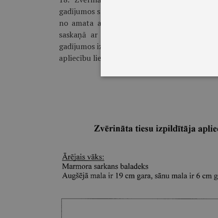
gadījumos sludinājuma izdevumus, kā arī izdev
no amata atbrīvotais, atceltais vai atstādin
saskaņā ar tiesas spriedumu, sedz no Zvēr
gadījumos izdevumus, kas saistīti ar sludinā
apliecību lietotājs.