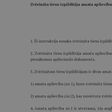
Zvērināta tiesu izpildītāja amata apliecību
1. Šī instrukcija nosaka zvērināta tiesu izpild
2. Zvērināta tiesu izpildītāja amata apliecī
pienākumus apliecinošs dokuments.
3. Zvērinātam tiesu izpildītājam ir divas amat
1) amata apliecība (nr.1), kuru zvērināts ties
2) amata apliecība (nr.2), kas novietota zvērin
4. Amata apliecība nr.1 ir atverama, tās aug