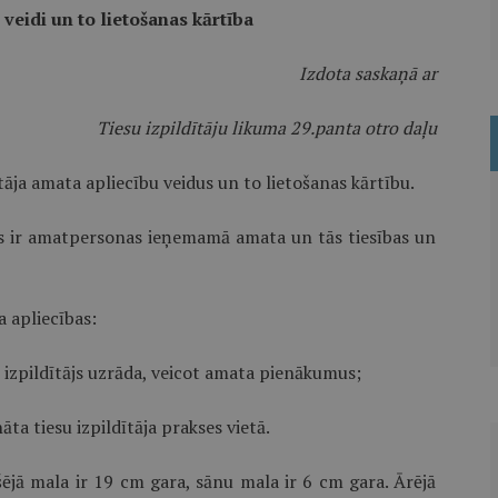
 veidi un to lietošanas kārtība
Izdota saskaņā ar
Tiesu izpildītāju likuma 29.panta otro daļu
ītāja amata apliecību veidus un to lietošanas kārtību.
bas ir amatpersonas ieņemamā amata un tās tiesības un
a apliecības:
u izpildītājs uzrāda, veicot amata pienākumus;
āta tiesu izpildītāja prakses vietā.
šējā mala ir 19 cm gara, sānu mala ir 6 cm gara. Ārējā