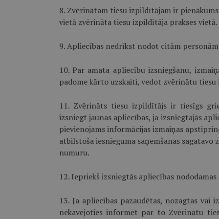
8. Zvērinātam tiesu izpildītājam ir pienākum
vietā zvērināta tiesu izpildītāja prakses vietā.
9. Apliecības nedrīkst nodot citām personām
10. Par amata apliecību izsniegšanu, izmaiņ
padome kārto uzskaiti, vedot zvērinātu tiesu i
11. Zvērināts tiesu izpildītājs ir tiesīgs g
izsniegt jaunas apliecības, ja izsniegtajās ap
pievienojams informācijas izmaiņas apstiprin
atbilstoša iesnieguma saņemšanas sagatavo zv
numuru.
12. Iepriekš izsniegtās apliecības nododamas 
13. Ja apliecības pazaudētas, nozagtas vai i
nekavējoties informēt par to Zvērinātu ties