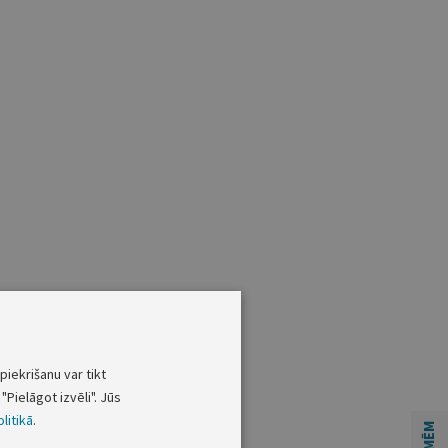
piekrišanu var tikt
"Pielāgot izvēli". Jūs
litikā
.