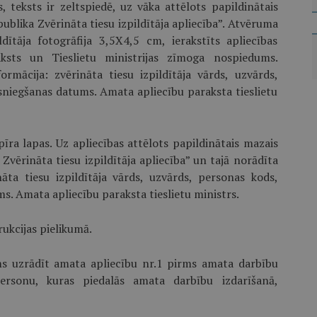
 teksts ir zeltspiedē, uz vāka attēlots papildinātais
publika Zvērināta tiesu izpildītāja apliecība”. Atvēruma
ldītāja fotogrāfija 3,5X4,5 cm, ierakstīts apliecības
raksts un Tieslietu ministrijas zīmoga nospiedums.
rmācija: zvērināta tiesu izpildītāja vārds, uzvārds,
zsniegšanas datums. Amata apliecību paraksta tieslietu
īra lapas. Uz apliecības attēlots papildinātais mazais
 Zvērināta tiesu izpildītāja apliecība” un tajā norādīta
āta tiesu izpildītāja vārds, uzvārds, personas kods,
ms. Amata apliecību paraksta tieslietu ministrs.
rukcijas pielikumā.
ums uzrādīt amata apliecību nr.1 pirms amata darbību
ersonu, kuras piedalās amata darbību izdarīšanā,