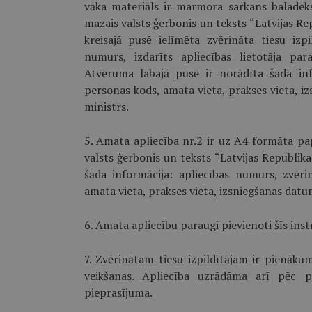
vāka materiāls ir marmora sarkans baladeks,
mazais valsts ģerbonis un teksts “Latvijas Re
kreisajā pusē ielīmēta zvērināta tiesu izpi
numurs, izdarīts apliecības lietotāja pa
Atvēruma labajā pusē ir norādīta šāda info
personas kods, amata vieta, prakses vieta, i
ministrs.
5. Amata apliecība nr.2 ir uz A4 formāta pap
valsts ģerbonis un teksts “Latvijas Republika
šāda informācija: apliecības numurs, zvērin
amata vieta, prakses vieta, izsniegšanas datu
6. Amata apliecību paraugi pievienoti šīs inst
7. Zvērinātam tiesu izpildītājam ir pienāk
veikšanas. Apliecība uzrādāma arī pēc p
pieprasījuma.