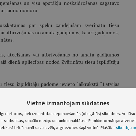
aņemšanas un visu apstākļu noskaidrošanas sagatavo
u ar jaunu numuru.
as uzskatāmas par spēku zaudējušām zvērināta tiesu
 vai atbrīvošanas no amata gadījumos, kā arī gadījumos,
inātas.
anas, atcelšanas vai atbrīvošanas no amata gadījumos
ajā dienā apliecības nodod Zvērinātu tiesu izpildītāju
tiesu izpildītāju padome ievieto laikrakstā “Latvijas
Vietnē izmantojam sīkdatnes
stādinātais zvērināts tiesu izpildītājs tiek atjaunots
 tiesu izpildītāju padome izsniedz tam jaunu apliecību
tīgi darbotos, tiek izmantotas nepieciešamās (obligātās) sīkdatnes. Ar Jūsu 
– statistikas, sociālo mediju un funkcionalitātes. Papildinformācijai atveriet 
jebkurā brīdī mainīt savu izvēli, atgriežoties šajā vietnē. Plašāk –
sīkdatņu po
stādināšanas, atcelšanas vai atbrīvošanas no amata