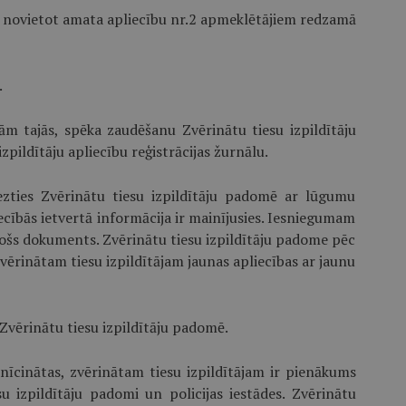
s novietot amata apliecību nr.2 apmeklētājiem redzamā
.
ām tajās, spēka zaudēšanu Zvērinātu tiesu izpildītāju
zpildītāju apliecību reģistrācijas žurnālu.
riezties Zvērinātu tiesu izpildītāju padomē ar lūgumu
liecībās ietvertā informācija ir mainījusies. Iesniegumam
ošs dokuments. Zvērinātu tiesu izpildītāju padome pēc
ērinātam tiesu izpildītājam jaunas apliecības ar jaunu
Zvērinātu tiesu izpildītāju padomē.
znīcinātas, zvērinātam tiesu izpildītājam ir pienākums
u izpildītāju padomi un policijas iestādes. Zvērinātu