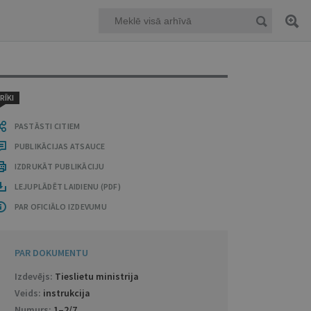
RĪKI
PASTĀSTI CITIEM
PUBLIKĀCIJAS ATSAUCE
IZDRUKĀT PUBLIKĀCIJU
LEJUPLĀDĒT LAIDIENU (PDF)
PAR OFICIĀLO IZDEVUMU
PAR DOKUMENTU
Izdevējs:
Tieslietu ministrija
Veids:
instrukcija
Numurs:
1–2/7