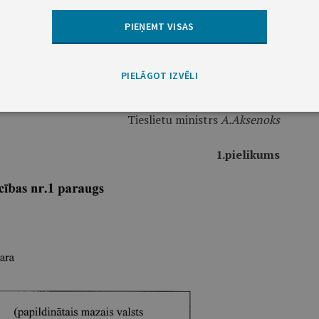
umus, kas saistīti ar jaunu apliecību izgatavošanu, ja
PIEŅEMT VISAS
ātais zvērināts tiesu izpildītājs tiek atjaunots amatā
inātu tiesu izpildītāju padomes līdzekļiem. Pārējos
jumu publicēšanu un jaunu apliecību izgatavošanu, sedz
PIELĀGOT IZVĒLI
Tieslietu ministrs
A.Aksenoks
1.pielikums