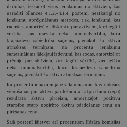
darbības, ieskaitot visus ienākumus no aktīviem, kas
uzrādīti bilances 4.1.2.–4.1.4. postenī, neatkarīgi no
ienākumu aprēķināšanas metodes, t.sk. ienākumi, kas
radušies, amortizējot diskontu par aktīviem, kuri iegūti
vērtībā, kas mazāka nekā nominālvērtība, kuru
krājaizdevu sabiedrība saņems, pienākot šo aktīvu
atmaksas termiņam. Kā procentu ienākumu
samazinājums jāiekļauj izdevumi, kas rodas, amortizējot
prēmiju par aktīviem, kuri iegūti vērtībā, kas lielāka
nekā nominālvērtība, kuru krājaizdevu sabiedrība
saņems, pienākot šo aktīvu atmaksas termiņam.
Kā procentu ienākumi jāuzrāda ienākumi, kas radušies
vienošanās par aktīvu pārdošanu ar atpirkšanu (
repo
)
rezultātā aktīvu pircējam, amortizējot pozitīvu
starpību starp nopirkto aktīvu pārdošanas cenu un
pirkšanas cenu.
Šajā postenī jāietver arī procentiem līdzīga komisijas