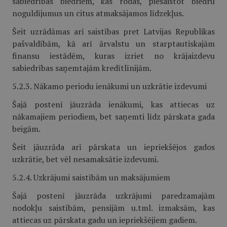
sabiedrības biedriem, kas rodas, piesaistot biedru
noguldījumus un citus atmaksājamos līdzekļus.
Šeit uzrādāmas arī saistības pret Latvijas Republikas
pašvaldībām, kā arī ārvalstu un starptautiskajām
finansu iestādēm, kuras izriet no krājaizdevu
sabiedrības saņemtajām kredītlīnijām.
5.2.3. Nākamo periodu ienākumi un uzkrātie izdevumi
Šajā postenī jāuzrāda ienākumi, kas attiecas uz
nākamajiem periodiem, bet saņemti līdz pārskata gada
beigām.
Šeit jāuzrāda arī pārskata un iepriekšējos gados
uzkrātie, bet vēl nesamaksātie izdevumi.
5.2.4. Uzkrājumi saistībām un maksājumiem
Šajā postenī jāuzrāda uzkrājumi paredzamajām
nodokļu saistībām, pensijām u.tml. izmaksām, kas
attiecas uz pārskata gadu un iepriekšējiem gadiem.