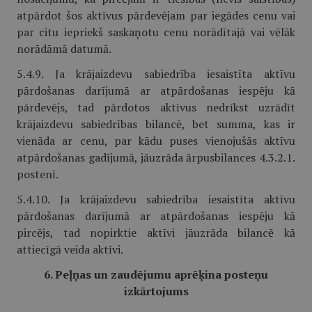
atpārdot šos aktīvus pārdevējam par iegādes cenu vai
par citu iepriekš saskaņotu cenu norādītajā vai vēlāk
norādāmā datumā.
5.4.9. Ja krājaizdevu sabiedrība iesaistīta aktīvu
pārdošanas darījumā ar atpārdošanas iespēju kā
pārdevējs, tad pārdotos aktīvus nedrīkst uzrādīt
krājaizdevu sabiedrības bilancē, bet summa, kas ir
vienāda ar cenu, par kādu puses vienojušās aktīvu
atpārdošanas gadījumā, jāuzrāda ārpusbilances 4.3.2.1.
postenī.
5.4.10. Ja krājaizdevu sabiedrība iesaistīta aktīvu
pārdošanas darījumā ar atpārdošanas iespēju kā
pircējs, tad nopirktie aktīvi jāuzrāda bilancē kā
attiecīgā veida aktīvi.
6. Peļņas un zaudējumu aprēķina posteņu
izkārtojums