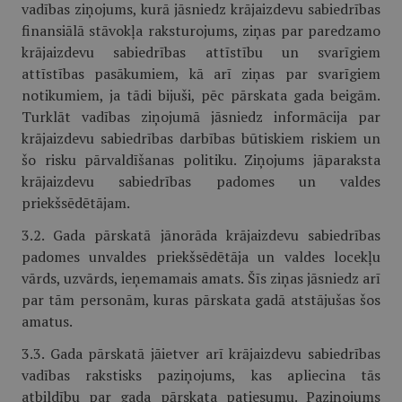
vadības ziņojums, kurā jāsniedz krājaizdevu sabiedrības
finansiālā stāvokļa raksturojums, ziņas par paredzamo
krājaizdevu sabiedrības attīstību un svarīgiem
attīstības pasākumiem, kā arī ziņas par svarīgiem
notikumiem, ja tādi bijuši, pēc pārskata gada beigām.
Turklāt vadības ziņojumā jāsniedz informācija par
krājaizdevu sabiedrības darbības būtiskiem riskiem un
šo risku pārvaldīšanas politiku. Ziņojums jāparaksta
krājaizdevu sabiedrības padomes un valdes
priekšsēdētājam.
3.2. Gada pārskatā jānorāda krājaizdevu sabiedrības
padomes unvaldes priekšsēdētāja un valdes locekļu
vārds, uzvārds, ieņemamais amats. Šīs ziņas jāsniedz arī
par tām personām, kuras pārskata gadā atstājušas šos
amatus.
3.3. Gada pārskatā jāietver arī krājaizdevu sabiedrības
vadības rakstisks paziņojums, kas apliecina tās
atbildību par gada pārskata patiesumu. Paziņojums