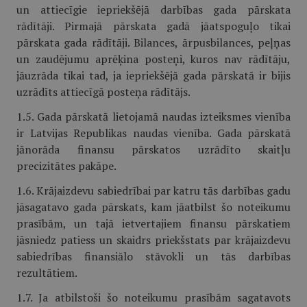
un attiecīgie iepriekšējā darbības gada pārskata
rādītāji. Pirmajā pārskata gadā jāatspoguļo tikai
pārskata gada rādītāji. Bilances, ārpusbilances, peļņas
un zaudējumu aprēķina posteņi, kuros nav rādītāju,
jāuzrāda tikai tad, ja iepriekšējā gada pārskatā ir bijis
uzrādīts attiecīgā posteņa rādītājs.
1.5. Gada pārskatā lietojamā naudas izteiksmes vienība
ir Latvijas Republikas naudas vienība. Gada pārskatā
jānorāda finansu pārskatos uzrādīto skaitļu
precizitātes pakāpe.
1.6. Krājaizdevu sabiedrībai par katru tās darbības gadu
jāsagatavo gada pārskats, kam jāatbilst šo noteikumu
prasībām, un tajā ietvertajiem finansu pārskatiem
jāsniedz patiess un skaidrs priekšstats par krājaizdevu
sabiedrības finansiālo stāvokli un tās darbības
rezultātiem.
1.7. Ja atbilstoši šo noteikumu prasībām sagatavots