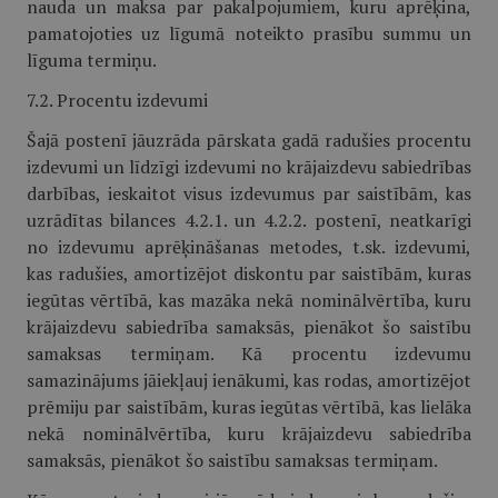
nauda un maksa par pakalpojumiem, kuru aprēķina,
pamatojoties uz līgumā noteikto prasību summu un
līguma termiņu.
7.2. Procentu izdevumi
Šajā postenī jāuzrāda pārskata gadā radušies procentu
izdevumi un līdzīgi izdevumi no krājaizdevu sabiedrības
darbības, ieskaitot visus izdevumus par saistībām, kas
uzrādītas bilances 4.2.1. un 4.2.2. postenī, neatkarīgi
no izdevumu aprēķināšanas metodes, t.sk. izdevumi,
kas radušies, amortizējot diskontu par saistībām, kuras
iegūtas vērtībā, kas mazāka nekā nominālvērtība, kuru
krājaizdevu sabiedrība samaksās, pienākot šo saistību
samaksas termiņam. Kā procentu izdevumu
samazinājums jāiekļauj ienākumi, kas rodas, amortizējot
prēmiju par saistībām, kuras iegūtas vērtībā, kas lielāka
nekā nominālvērtība, kuru krājaizdevu sabiedrība
samaksās, pienākot šo saistību samaksas termiņam.