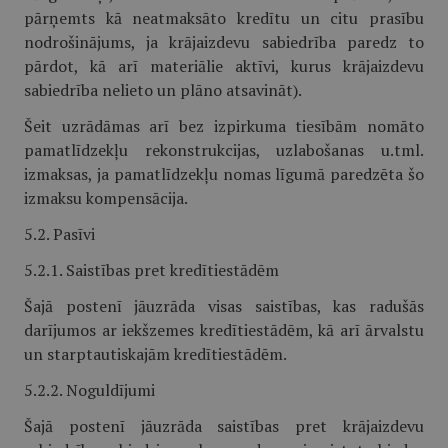
pārņemts kā neatmaksāto kredītu un citu prasību
nodrošinājums, ja krājaizdevu sabiedrība paredz to
pārdot, kā arī materiālie aktīvi, kurus krājaizdevu
sabiedrība nelieto un plāno atsavināt).
Šeit uzrādāmas arī bez izpirkuma tiesībām nomāto
pamatlīdzekļu rekonstrukcijas, uzlabošanas u.tml.
izmaksas, ja pamatlīdzekļu nomas līgumā paredzēta šo
izmaksu kompensācija.
5.2. Pasīvi
5.2.1. Saistības pret kredītiestādēm
Šajā postenī jāuzrāda visas saistības, kas radušās
darījumos ar iekšzemes kredītiestādēm, kā arī ārvalstu
un starptautiskajām kredītiestādēm.
5.2.2. Noguldījumi
Šajā postenī jāuzrāda saistības pret krājaizdevu