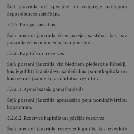
Šeit jāuzrāda arī speciālie un vispārējie uzkrājumi
ārpusbilances saistībām.
5.2.5. Pārējās saistības
Šajā postenī jāuzrāda visas pārējās saistības, kas nav
jāuzrāda citos bilances pasīvu posteņos.
5.2.6. Kapitāls un rezerves
Šajā postenī jāuzrāda visi biedriem piederošie līdzekļi,
kas ieguldīti krājaizdevu sabiedrības pamatkapitālā un
kas uzkrāti (zaudēti) tās darbības rezultātā.
5.2.6.1. Apmaksātais pamatkapitāls
Šajā postenī jāuzrāda apmaksāto paju nominālvērtību
kopsumma.
5.2.6.2. Rezerves kapitāls un pārējās rezerves
Šajā postenī jāuzrāda rezerves kapitāls, kas izveidots