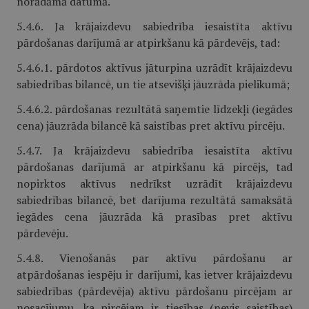
norādāmā datumā.
5.4.6. Ja krājaizdevu sabiedrība iesaistīta aktīvu
pārdošanas darījumā ar atpirkšanu kā pārdevējs, tad:
5.4.6.1. pārdotos aktīvus jāturpina uzrādīt krājaizdevu
sabiedrības bilancē, un tie atsevišķi jāuzrāda pielikumā;
5.4.6.2. pārdošanas rezultātā saņemtie līdzekļi (iegādes
cena) jāuzrāda bilancē kā saistības pret aktīvu pircēju.
5.4.7. Ja krājaizdevu sabiedrība iesaistīta aktīvu
pārdošanas darījumā ar atpirkšanu kā pircējs, tad
nopirktos aktīvus nedrīkst uzrādīt krājaizdevu
sabiedrības bilancē, bet darījuma rezultātā samaksātā
iegādes cena jāuzrāda kā prasības pret aktīvu
pārdevēju.
5.4.8. Vienošanās par aktīvu pārdošanu ar
atpārdošanas iespēju ir darījumi, kas ietver krājaizdevu
sabiedrības (pārdevēja) aktīvu pārdošanu pircējam ar
nosacījumu, ka pircējam ir tiesības (nevis saistības)