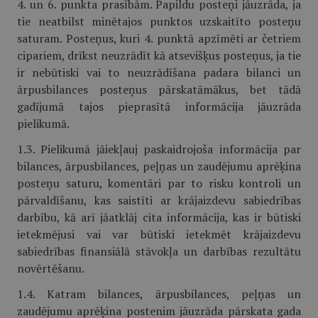
4. un 6. punkta prasībām. Papildu posteņi jāuzrāda, ja
tie neatbilst minētajos punktos uzskaitīto posteņu
saturam. Posteņus, kuri 4. punktā apzīmēti ar četriem
cipariem, drīkst neuzrādīt kā atsevišķus posteņus, ja tie
ir nebūtiski vai to neuzrādīšana padara bilanci un
ārpusbilances posteņus pārskatāmākus, bet tādā
gadījumā tajos pieprasītā informācija jāuzrāda
pielikumā.
1.3. Pielikumā jāiekļauj paskaidrojoša informācija par
bilances, ārpusbilances, peļņas un zaudējumu aprēķina
posteņu saturu, komentāri par to risku kontroli un
pārvaldīšanu, kas saistīti ar krājaizdevu sabiedrības
darbību, kā arī jāatklāj cita informācija, kas ir būtiski
ietekmējusi vai var būtiski ietekmēt krājaizdevu
sabiedrības finansiālā stāvokļa un darbības rezultātu
novērtēšanu.
1.4. Katram bilances, ārpusbilances, peļņas un
zaudējumu aprēķina postenim jāuzrāda pārskata gada