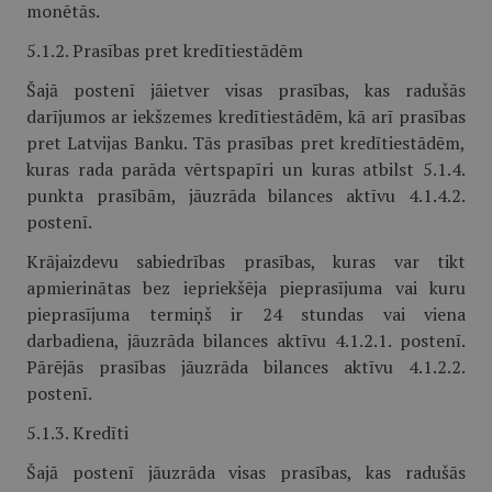
monētās.
5.1.2. Prasības pret kredītiestādēm
Šajā postenī jāietver visas prasības, kas radušās
darījumos ar iekšzemes kredītiestādēm, kā arī prasības
pret Latvijas Banku. Tās prasības pret kredītiestādēm,
kuras rada parāda vērtspapīri un kuras atbilst 5.1.4.
punkta prasībām, jāuzrāda bilances aktīvu 4.1.4.2.
postenī.
Krājaizdevu sabiedrības prasības, kuras var tikt
apmierinātas bez iepriekšēja pieprasījuma vai kuru
pieprasījuma termiņš ir 24 stundas vai viena
darbadiena, jāuzrāda bilances aktīvu 4.1.2.1. postenī.
Pārējās prasības jāuzrāda bilances aktīvu 4.1.2.2.
postenī.
5.1.3. Kredīti
Šajā postenī jāuzrāda visas prasības, kas radušās