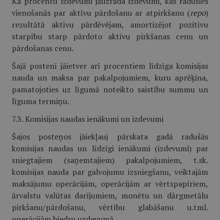
Kā procentu izdevumi jāuzrāda izdevumi, kas radušies
vienošanās par aktīvu pārdošanu ar atpirkšanu (
repo
)
rezultātā aktīvu pārdēvējam, amortizējot pozitīvu
starpību starp pārdoto aktīvu pirkšanas cenu un
pārdošanas cenu.
Šajā postenī jāietver arī procentiem līdzīga komisijas
nauda un maksa par pakalpojumiem, kuru aprēķina,
pamatojoties uz līgumā noteikto saistību summu un
līguma termiņu.
7.3. Komisijas naudas ienākumi un izdevumi
Šajos posteņos jāiekļauj pārskata gadā radušās
komisijas naudas un līdzīgi ienākumi (izdevumi) par
sniegtajiem (saņemtajiem) pakalpojumiem, t.sk.
komisijas nauda par galvojumu izsniegšanu, veiktajām
maksājumu operācijām, operācijām ar vērtspapīriem,
ārvalstu valūtas darījumiem, monētu un dārgmetālu
pirkšanu/pārdošanu, vērtību glabāšanu u.tml.
operācijām biedru uzdevumā.