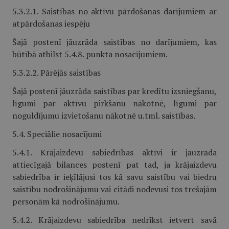
5.3.2.1. Saistības no aktīvu pārdošanas darījumiem ar
atpārdošanas iespēju
Šajā postenī jāuzrāda saistības no darījumiem, kas
būtībā atbilst 5.4.8. punkta nosacījumiem.
5.3.2.2. Pārējās saistības
Šajā postenī jāuzrāda saistības par kredītu izsniegšanu,
līgumi par aktīvu pirkšanu nākotnē, līgumi par
noguldījumu izvietošanu nākotnē u.tml. saistības
.
5.4. Speciālie nosacījumi
5.4.1. Krājaizdevu sabiedrības aktīvi ir jāuzrāda
attiecīgajā bilances postenī pat tad, ja krājaizdevu
sabiedrība ir ieķīlājusi tos kā savu saistību vai biedru
saistību nodrošinājumu vai citādi nodevusi tos trešajām
personām kā nodrošinājumu.
5.4.2. Krājaizdevu sabiedrība nedrīkst ietvert savā