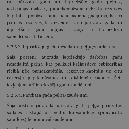
no pārskata gada un iepriekšējo gadu peļņas,
iestāšanās maksas, papildiemaksām uzkrātā rezerves
kapitāla apmaksai jauna paju laidiena gadījumā, kā arī
pārējās rezerves, kas izveidotas no pārskata gada un
iepriekšējo gadu peļņas saskaņā ar krājaizdevu
sabiedrības statūtiem.
5.2.6.3. Iepriekšējo gadu nesadalītā peļņa/zaudējumi
Šajā postenī jāuzrāda iepriekšējo darbības gadu
nesadalītā peļņa, kas palikusi krājaizdevu sabiedrības
rīcībā pēc pamatkapitāla, rezerves kapitāla un citu
rezervju papildināšanas un dividenžu sadales. Šeit
iekļaujami arī iepriekšējo gadu zaudējumi.
5.2.6.4. Pārskata gada peļņa/zaudējumi
Šajā postenī jāuzrāda pārskata gada peļņa pirms tās
sadales saskaņā ar biedru kopsapulces (pilnvaroto
sapulces) lēmumu vai zaudējumi.