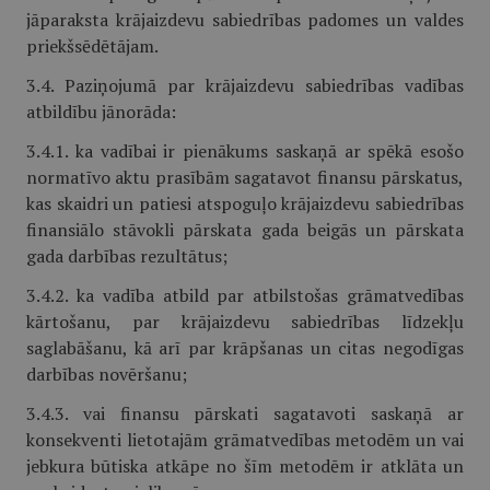
jāparaksta krājaizdevu sabiedrības padomes un valdes
priekšsēdētājam.
3.4. Paziņojumā par krājaizdevu sabiedrības vadības
atbildību jānorāda:
3.4.1. ka vadībai ir pienākums saskaņā ar spēkā esošo
normatīvo aktu prasībām sagatavot finansu pārskatus,
kas skaidri un patiesi atspoguļo krājaizdevu sabiedrības
finansiālo stāvokli pārskata gada beigās un pārskata
gada darbības rezultātus;
3.4.2. ka vadība atbild par atbilstošas grāmatvedības
kārtošanu, par krājaizdevu sabiedrības līdzekļu
saglabāšanu, kā arī par krāpšanas un citas negodīgas
darbības novēršanu;
3.4.3. vai finansu pārskati sagatavoti saskaņā ar
konsekventi lietotajām grāmatvedības metodēm un vai
jebkura būtiska atkāpe no šīm metodēm ir atklāta un