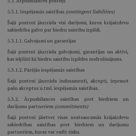
5.3. Ārpusbilances posteņi
5.3.1. Iespējamās saistības
(contingent liabilities)
Šajā postenī jāuzrāda visi darījumi, kuros krājaizdevu
sabiedrība galvo par biedru saistību izpildi.
5.3.1.1. Galvojumi un garantijas
Šajā postenī jāuzrāda galvojumi, garantijas un aktīvi,
kas ieķīlāti kā biedru saistību izpildes nodrošinājums.
5.3.1.2. Pārējās iespējamās saistības
Šajā postenī jāuzrāda indosamenti, akcepti, izņemot
pašu akceptus u.tml. iespējamās saistības.
5.3.2. Ārpusbilances saistības pret biedriem un
darījumu partneriem
(commitments)
Šajā postenī jāietver visas neatsaucamās krājaizdevu
sabiedrības saistības pret biedriem un darījumu
partneriem, kuras var radīt risku.