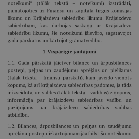
noteikumi” (tālāk tekstā – noteikumi) izstrādāti,
pamatojoties uz Finansu un kapitāla tirgus komisijas
likumu un Krājaizdevu sabiedrību likumu. Krājaizdevu
sabiedrībām, kas darbojas saskaņā ar Krājaizdevu
sabiedrību likumu, šie noteikumi jāievēro, sagatavojot
gada pārskatus un kārtojot grāmatvedību.
1. Vispārīgie jautājumi
1.1. Gada pārskatā jāietver bilance un ārpusbilances
posteņi, peļņas un zaudējumu aprēķins un pielikums
(tālāk tekstā – finansu pārskati), kam jāveido vienots
kopums, kā arī krājaizdevu sabiedrības padomes, ja tāda
ir izveidota, un valdes (tālāk tekstā – vadības) ziņojums,
informācija par krājaizdevu sabiedrības vadību un
paziņojums par krājaizdevu sabiedrības vadības
atbildību.
1.2. Bilances, ārpusbilances un peļņas un zaudējumu
aprēķina posteņu izkārtojumam jāatbilst šo noteikumu