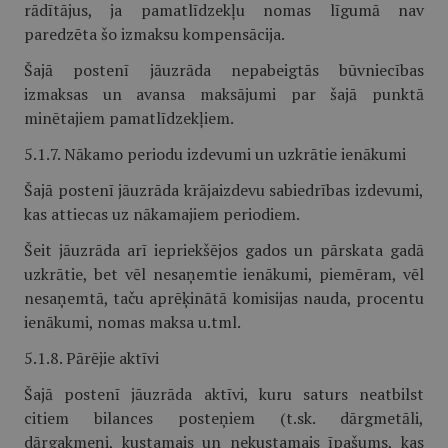
rādītājus, ja pamatlīdzekļu nomas līgumā nav
paredzēta šo izmaksu kompensācija.
Šajā postenī jāuzrāda nepabeigtās būvniecības
izmaksas un avansa maksājumi par šajā punktā
minētajiem pamatlīdzekļiem.
5.1.7. Nākamo periodu izdevumi un uzkrātie ienākumi
Šajā postenī jāuzrāda krājaizdevu sabiedrības izdevumi,
kas attiecas uz nākamajiem periodiem.
Šeit jāuzrāda arī iepriekšējos gados un pārskata gadā
uzkrātie, bet vēl nesaņemtie ienākumi, piemēram, vēl
nesaņemtā, taču aprēķinātā komisijas nauda, procentu
ienākumi, nomas maksa u.tml.
5.1.8. Pārējie aktīvi
Šajā postenī jāuzrāda aktīvi, kuru saturs neatbilst
citiem bilances posteņiem (t.sk. dārgmetāli,
dārgakmeņi, kustamais un nekustamais īpašums, kas