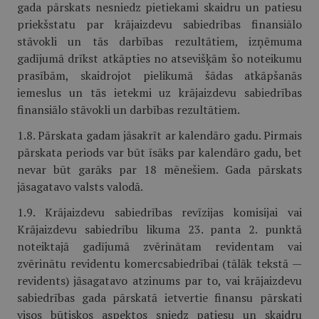
gada pārskats nesniedz pietiekami skaidru un patiesu
priekšstatu par krājaizdevu sabiedrības finansiālo
stāvokli un tās darbības rezultātiem, izņēmuma
gadījumā drīkst atkāpties no atsevišķām šo noteikumu
prasībām, skaidrojot pielikumā šādas atkāpšanās
iemeslus un tās ietekmi uz krājaizdevu sabiedrības
finansiālo stāvokli un darbības rezultātiem.
1.8. Pārskata gadam jāsakrīt ar kalendāro gadu. Pirmais
pārskata periods var būt īsāks par kalendāro gadu, bet
nevar būt garāks par 18 mēnešiem. Gada pārskats
jāsagatavo valsts valodā.
1.9. Krājaizdevu sabiedrības revīzijas komisijai vai
Krājaizdevu sabiedrību likuma 23. panta 2. punktā
noteiktajā gadījumā zvērinātam revidentam vai
zvērinātu revidentu komercsabiedrībai (tālāk tekstā —
revidents) jāsagatavo atzinums par to, vai krājaizdevu
sabiedrības gada pārskatā ietvertie finansu pārskati
visos būtiskos aspektos sniedz patiesu un skaidru