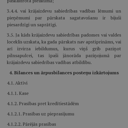
paskaidrota pielikumā;
3.4.4. vai krājaizdevu sabiedrības vadības lēmumi un
pieņēmumi par pārskata sagatavošanu ir bijuši
piesardzīgi un saprātīgi.
3.5. Ja kāds krājaizdevu sabiedrības padomes vai valdes
loceklis uzskata, ka gada pārskats nav apstiprināms, vai
arī izvirza iebildumus, kurus viņš grib paziņot
pilnsapulcei, tas īpaši jānorāda paziņojumā par
krājaizdevu sabiedrības vadības atbildību.
4. Bilances un ārpusbilances posteņu izkārtojums
4.1. Aktīvi
4.1.1. Kase
4.1.2. Prasības pret kredītiestādēm
4.1.2.1. Prasības uz pieprasījumu
4.1.2.2. Pārējās prasības