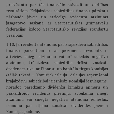
priekšstatu par tās finansiālo stāvokli un darbības
rezultātiem. Krājaizdevu sabiedrības finansu pārskatu
pārbaude jāveic un attiecīgs revidenta atzinums
jāsagatavo saskaņā ar Starptautiskās grāmatvežu
federācijas izdoto Starptautisko revīzijas standartu
prasībām.
1.10. Ja revidenta atzinums par krājaizdevu sabiedrības
finansu pārskatiem ir ar piezīmēm, revidents ir
atteicies sniegt atzinumu vai arī sniedzis negatīvu
atzinumu, krājaizdevu sabiedrība drīkst izmaksāt
dividendes tikai ar Finansu un kapitāla tirgus komisijas
(tālāk tekstā – Komisija) atļauju. Atļaujas saņemšanai
krājaizdevu sabiedrībai jāiesniedz Komisijai iesniegums,
norādot paredzamo dividenžu izmaksu apmēru un
paskaidrojot revidenta piezīmju, atteikuma sniegt
atzinumu vai sniegtā negatīvā atzinuma iemeslus.
Lēmumu par atļauju izmaksāt dividendes pieņem
Komisijas padome.