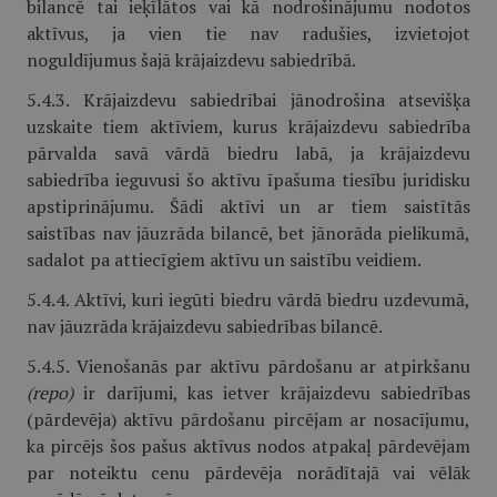
bilancē tai ieķīlātos vai kā nodrošinājumu nodotos
aktīvus, ja vien tie nav radušies, izvietojot
noguldījumus šajā krājaizdevu sabiedrībā.
5.4.3. Krājaizdevu sabiedrībai jānodrošina atsevišķa
uzskaite tiem aktīviem, kurus krājaizdevu sabiedrība
pārvalda savā vārdā biedru labā, ja krājaizdevu
sabiedrība ieguvusi šo aktīvu īpašuma tiesību juridisku
apstiprinājumu. Šādi aktīvi un ar tiem saistītās
saistības nav jāuzrāda bilancē, bet jānorāda pielikumā,
sadalot pa attiecīgiem aktīvu un saistību veidiem.
5.4.4. Aktīvi, kuri iegūti biedru vārdā biedru uzdevumā,
nav jāuzrāda krājaizdevu sabiedrības bilancē.
5.4.5. Vienošanās par aktīvu pārdošanu ar atpirkšanu
(repo)
ir darījumi, kas ietver krājaizdevu sabiedrības
(pārdevēja) aktīvu pārdošanu pircējam ar nosacījumu,
ka pircējs šos pašus aktīvus nodos atpakaļ pārdevējam
par noteiktu cenu pārdevēja norādītajā vai vēlāk