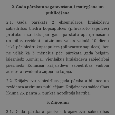
2. Gada pārskata sagatavošana, iesniegšana un
publicēšana
2.1. Gada pārskats 2 eksemplāros, krājaizdevu
sabiedrības biedru kopsapulces (pilnvaroto sapulces)
protokola izraksts par gada pārskata apstiprināšanu
un pilns revidenta atzinums valsts valodā 10 dienu
laikā pēc biedru kopsapulces (pilnvaroto sapulces), bet
ne vēlāk kā 3 mēnešus pēc pārskata gada beigām
jāiesniedz Komisijai. Vienlaikus krājaizdevu sabiedrībai
jāiesniedz Komisijai krājaizdevu sabiedrības vadībai
adresētā revidenta ziņojuma kopija.
2.2. Krājaizdevu sabiedrības gada pārskata bilance un
revidenta atzinums publicējami Krājaizdevu sabiedrības
likuma 23. panta 3. punktā noteiktajā kārtībā.
3. Ziņojumi
3.1. Gada pārskatā jāietver krājaizdevu sabiedrības