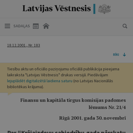
SADAĻAS
18.12.2001., Nr. 183
RĪKI
Tiesību aktu un oficiālo paziņojumu oficiālā publikācija pieejama
laikraksta "Latvijas Vēstnesis" drukas versijā. Piedāvājam
lejuplādēt digitalizētā laidiena saturu
(no Latvijas Nacionālās
bibliotēkas krājuma).
Finansu un kapitāla tirgus komisijas padomes
lēmums Nr. 21/4
Rīgā 2001. gada 30. novembrī
Par “Krājaizdevu sabiedrību gada pārskatu