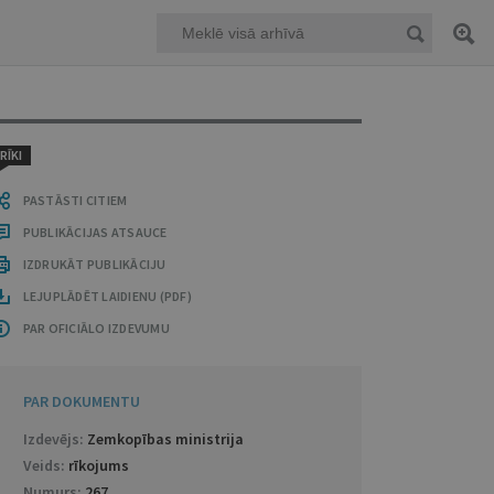
RĪKI
PASTĀSTI CITIEM
PUBLIKĀCIJAS ATSAUCE
IZDRUKĀT PUBLIKĀCIJU
LEJUPLĀDĒT LAIDIENU (PDF)
PAR OFICIĀLO IZDEVUMU
PAR DOKUMENTU
Izdevējs:
Zemkopības ministrija
Veids:
rīkojums
Numurs:
267