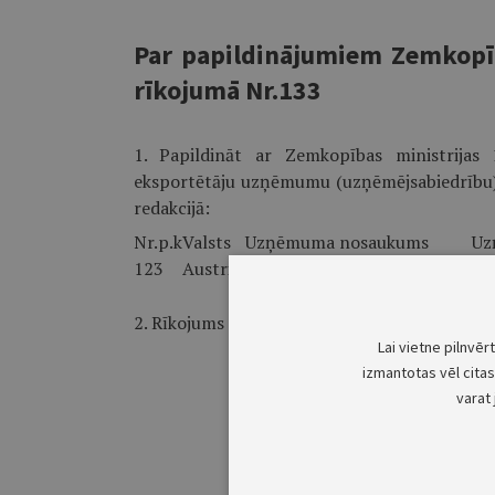
Par papildinājumiem Zemkopīb
rīkojumā Nr.133
1. Papildināt ar Zemkopības ministrijas
eksportētāju uzņēmumu (uzņēmējsabiedrību) s
redakcijā:
Nr.p.k
Valsts
Uzņēmuma nosaukums
Uz
123
Austrija
L+O FLEISCHWAREN GMBH
01
2. Rīkojums stājas spēkā nākamajā dienā pēc tā
Lai vietne pilnvēr
izmantotas vēl citas 
varat 
Veter