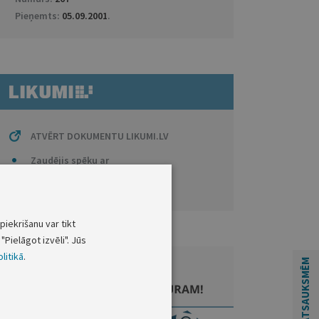
Pieņemts:
05.09.2001
.
ATVĒRT DOKUMENTU LIKUMI.LV
Zaudējis spēku ar
Grozītais
piekrišanu var tikt
"Pielāgot izvēli". Jūs
litikā
.
ATSAUKSMĒM