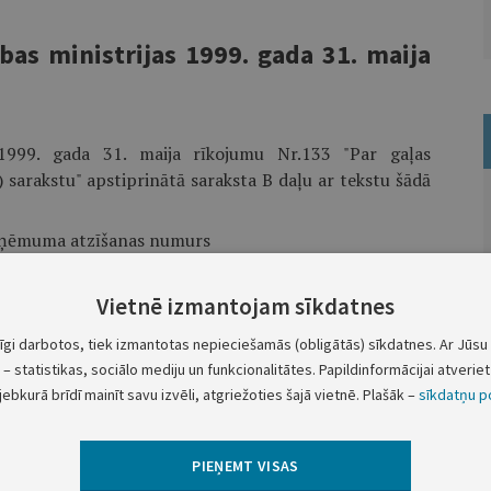
as ministrijas 1999. gada 31. maija
 1999. gada 31. maija rīkojumu Nr.133 "Par gaļas
arakstu" apstiprinātā saraksta B daļu ar tekstu šādā
ņēmuma atzīšanas numurs
Vietnē izmantojam sīkdatnes
 publicēšanas laikrakstā "Latvijas Vēstnesis".
tīgi darbotos, tiek izmantotas nepieciešamās (obligātās) sīkdatnes. Ar Jūsu 
– statistikas, sociālo mediju un funkcionalitātes. Papildinformācijai atveriet 
Zemkopības ministrs
A.Slakteris
jebkurā brīdī mainīt savu izvēli, atgriežoties šajā vietnē. Plašāk –
sīkdatņu po
inārā un pārtikas departamenta direktors
V.Grapmanis
PIEŅEMT VISAS