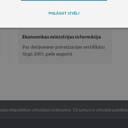
PIELĀGOT IZVĒLI
Nākamā
Ekonomikas ministrijas informācija
Par darījumiem privatizācijas sertifikātu
tirgū 2001.gada augustā
vijas Republikas oficiālais izdevums. Tā saturs ir oficiālā publikāc