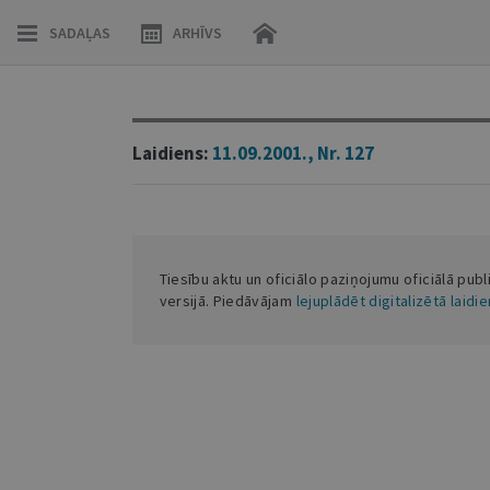
SADAĻAS
ARHĪVS
Laidiens:
11.09.2001., Nr. 127
Tiesību aktu un oficiālo paziņojumu oficiālā publ
versijā. Piedāvājam
lejuplādēt digitalizētā laidi