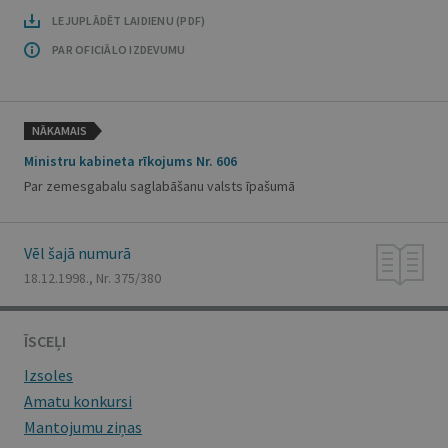
LEJUPLĀDĒT LAIDIENU (PDF)
PAR OFICIĀLO IZDEVUMU
NĀKAMAIS
Ministru kabineta rīkojums Nr. 606
Par zemesgabalu saglabāšanu valsts īpašumā
Vēl šajā numurā
18.12.1998., Nr. 375/380
ĪSCEĻI
Izsoles
Amatu konkursi
Mantojumu ziņas