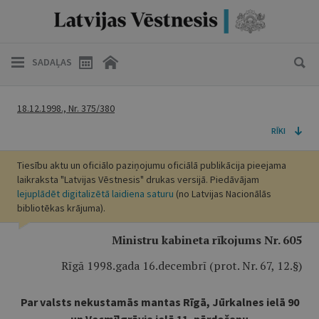
SADAĻAS
18.12.1998., Nr. 375/380
RĪKI
Tiesību aktu un oficiālo paziņojumu oficiālā publikācija pieejama
laikraksta "Latvijas Vēstnesis" drukas versijā. Piedāvājam
lejuplādēt digitalizētā laidiena saturu
(no Latvijas Nacionālās
bibliotēkas krājuma).
Ministru kabineta rīkojums Nr. 605
Rīgā 1998.gada 16.decembrī (prot. Nr. 67, 12.§)
Par valsts nekustamās mantas Rīgā, Jūrkalnes ielā 90