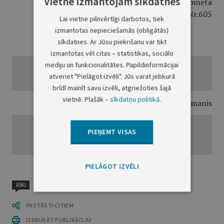
Vietnē izmantojam sīkdatnes
Ministru kabineta
1998.gada 16.decembra rīkojumam Nr.605
Lai vietne pilnvērtīgi darbotos, tiek
izmantotas nepieciešamās (obligātās)
sīkdatnes. Ar Jūsu piekrišanu var tikt
Pārdodamā valsts nekustamā manta
izmantotas vēl citas – statistikas, sociālo
mediju un funkcionalitātes. Papildinformācijai
atveriet "Pielāgot izvēli". Jūs varat jebkurā
brīdī mainīt savu izvēli, atgriežoties šajā
vietnē. Plašāk –
sīkdatņu politikā
.
Finansu ministrs I.Godmanis
PIEŅEMT VISAS
PIELĀGOT IZVĒLI
RĪKI
PASTĀSTI CITIEM
IZDRUKĀT PUBLIKĀCIJU