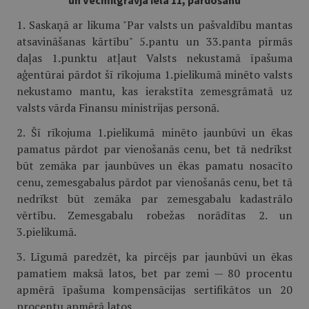
un Vecmīlgrāvja ielā 11, pārdošanu
1. Saskaņā ar likuma "Par valsts un pašvaldību mantas
atsavināšanas kārtību" 5.pantu un 33.panta pirmās
daļas 1.punktu atļaut Valsts nekustamā īpašuma
aģentūrai pārdot šī rīkojuma 1.pielikumā minēto valsts
nekustamo mantu, kas ierakstīta zemesgrāmatā uz
valsts vārda Finansu ministrijas personā.
2. Šī rīkojuma 1.pielikumā minēto jaunbūvi un ēkas
pamatus pārdot par vienošanās cenu, bet tā nedrīkst
būt zemāka par jaunbūves un ēkas pamatu nosacīto
cenu, zemesgabalus pārdot par vienošanās cenu, bet tā
nedrīkst būt zemāka par zemesgabalu kadastrālo
vērtību. Zemesgabalu robežas norādītas 2. un
3.pielikumā.
3. Līgumā paredzēt, ka pircējs par jaunbūvi un ēkas
pamatiem maksā latos, bet par zemi — 80 procentu
apmērā īpašuma kompensācijas sertifikātos un 20
procentu apmērā latos.