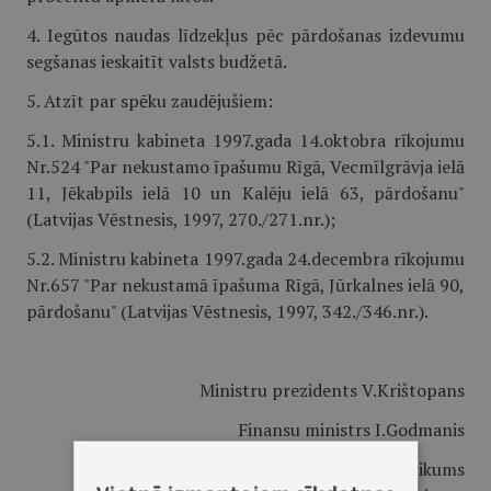
4. Iegūtos naudas līdzekļus pēc pārdošanas izdevumu
segšanas ieskaitīt valsts budžetā.
5. Atzīt par spēku zaudējušiem:
5.1. Ministru kabineta 1997.gada 14.oktobra rīkojumu
Nr.524 "Par nekustamo īpašumu Rīgā, Vecmīlgrāvja ielā
11, Jēkabpils ielā 10 un Kalēju ielā 63, pārdošanu"
(Latvijas Vēstnesis, 1997, 270./271.nr.);
5.2. Ministru kabineta 1997.gada 24.decembra rīkojumu
Nr.657 "Par nekustamā īpašuma Rīgā, Jūrkalnes ielā 90,
pārdošanu" (Latvijas Vēstnesis, 1997, 342./346.nr.).
Ministru prezidents V.Krištopans
Finansu ministrs I.Godmanis
1.pielikums