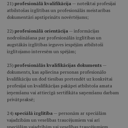
21)
profesionālā kvalifikācija
— noteiktai profesijai
atbilstošas izglītības un profesionālās meistarības
dokumentāri apstiprināts novērtējums;
22)
profesionālā orientācija
— informācijas
nodrošināšana par profesionālās izglītības un
augstākās izglītības ieguves iespējām atbilstoši
izglītojamo interesēm un spējām;
23)
profesionālās kvalifikācijas dokuments
—
dokuments, kas apliecina personas profesionālo
kvalifikāciju un dod tiesības pretendēt uz konkrētai
profesijai un kvalifikācijas pakāpei atbilstoša amata
ieņemšanu vai attiecīgā sertifikāta saņemšanu darbam
privātpraksē;
24)
speciālā izglītība
— personām ar speciālām
vajadzībām un veselības traucējumiem vai arī
speciālām vajadzībām vai veselības traucējumiem