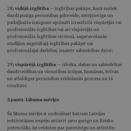
28)
vidējā izglītība
— izglītības pakāpe, kurā notiek
daudzpusīga personības pilnveide, mērķtiecīga un
padziļināta izaugsme apzināti izraudzītā vispārējās vai
profesionālās izglītības vai arī vispārējās un
profesionālās izglītības virzienā, sagatavošanās
studijām augstākajā izglītības pakāpē vai
profesionālajai darbībai, iesaiste sabiedrības dzīvē;
29)
vispārējā izglītība
— cilvēka, dabas un sabiedrības
daudzveidības un vienotības izziņas, humānas, brīvas
un atbildīgas personības veidošanās process un tā
rezultāts.
2.pants. Likuma mērķis
Šā likuma mērķis ir nodrošināt katram Latvijas
iedzīvotājam iespēju attīstīt savu garīgo un fizisko
potenciālu, lai veidotos par patstāvīgu un attīstītu