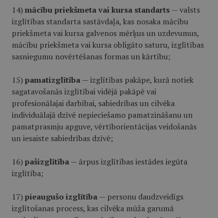
14)
mācību priekšmeta vai kursa standarts
— valsts
izglītības standarta sastāvdaļa, kas nosaka mācību
priekšmeta vai kursa galvenos mērķus un uzdevumus,
mācību priekšmeta vai kursa obligāto saturu, izglītības
sasniegumu novērtēšanas formas un kārtību;
15)
pamatizglītība
— izglītības pakāpe, kurā notiek
sagatavošanās izglītībai vidējā pakāpē vai
profesionālajai darbībai, sabiedrības un cilvēka
individuālajā dzīvē nepieciešamo pamatzināšanu un
pamatprasmju apguve, vērtīborientācijas veidošanās
un iesaiste sabiedrības dzīvē;
16)
pašizglītība
— ārpus izglītības iestādes iegūta
izglītība;
17)
pieaugušo izglītība
— personu daudzveidīgs
izglītošanas process, kas cilvēka mūža garumā