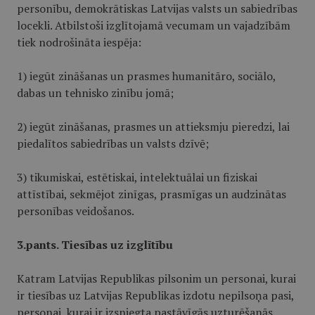
personību, demokrātiskas Latvijas valsts un sabiedrības
locekli. Atbilstoši izglītojamā vecumam un vajadzībām
tiek nodrošināta iespēja:
1) iegūt zināšanas un prasmes humanitāro, sociālo,
dabas un tehnisko zinību jomā;
2) iegūt zināšanas, prasmes un attieksmju pieredzi, lai
piedalītos sabiedrības un valsts dzīvē;
3) tikumiskai, estētiskai, intelektuālai un fiziskai
attīstībai, sekmējot zinīgas, prasmīgas un audzinātas
personības veidošanos.
3.pants. Tiesības uz izglītību
Katram Latvijas Republikas pilsonim un personai, kurai
ir tiesības uz Latvijas Republikas izdotu nepilsoņa pasi,
personai, kurai ir izsniegta pastāvīgās uzturēšanās