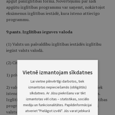
apgūt pašizglītības formā. Novērtējumu par šādi
apgūtu izglītības programmu var saņemt, nokārtojot
eksāmenus izglītības iestādē, kura īsteno attiecīgo
programmu.
9.pants. Izglītības ieguves valoda
(1) Valsts un pašvaldību izglītības iestādēs izglītību
iegūst valsts valodā.
(2) Citā valodā izglītību var iegūt:
Vietnē izmantojam sīkdatnes
1) privātās izglītības iestādēs;
Lai vietne pilnvērtīgi darbotos, tiek
2) valsts un pašvaldību izglītības iestādēs, kurās tiek
izmantotas nepieciešamās (obligātās)
īstenotas mazākumtautību izglītības programmas.
sīkdatnes. Ar Jūsu piekrišanu var tikt
izmantotas vēl citas – statistikas, sociālo
Izglītības un zinātnes ministrija nosaka šajās izglītības
mediju un funkcionalitātes. Papildinformācijai
programmās mācību priekšmetus, kuri apgūstami
atveriet "Pielāgot izvēli". Jūs varat jebkurā
valsts valodā;