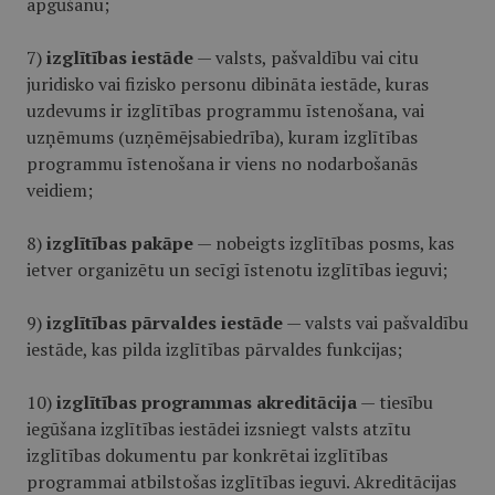
apgūšanu;
7)
izglītības iestāde
— valsts, pašvaldību vai citu
juridisko vai fizisko personu dibināta iestāde, kuras
uzdevums ir izglītības programmu īstenošana, vai
uzņēmums (uzņēmējsabiedrība), kuram izglītības
programmu īstenošana ir viens no nodarbošanās
veidiem;
8)
izglītības pakāpe
— nobeigts izglītības posms, kas
ietver organizētu un secīgi īstenotu izglītības ieguvi;
9)
izglītības pārvaldes iestāde
— valsts vai pašvaldību
iestāde, kas pilda izglītības pārvaldes funkcijas;
10)
izglītības programmas akreditācija
— tiesību
iegūšana izglītības iestādei izsniegt valsts atzītu
izglītības dokumentu par konkrētai izglītības
programmai atbilstošas izglītības ieguvi. Akreditācijas