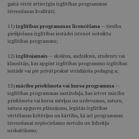
gaitā vērtē attiecīgās izglītības programmas
īstenošanas kvalitāti;
11)
izglītības programmas licencēšana
— tiesību
piešķiršana izglītības iestādei īstenot noteiktu
izglītības programmu;
12)
izglītojamais
— skolēns, audzēknis, students vai
klausītājs, kas apgūst izglītības programmu izglītības
iestādē vai pie privātpraksē strādājoša pedagog a;
13)
mācību priekšmeta vai kursa programma
—
izglītības programmas sastāvdaļa, kas ietver mācību
priekšmeta vai kursa mērķus un uzdevumus, saturu,
satura apguves plānojumu, iegūtās izglītības
vērtēšanas kritērijus un kārtību, kā arī programmas
īstenošanai nepieciešamo metožu un līdzekļu
uzskaitījumu;