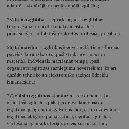
adaptēta vispārējā un profesionālā izglītība;
25)
tālākizglītība
— iepriekš iegūtās izglītības
turpināšana un profesionālās meistarības
pilnveidošana atbilstoši konkrētās profesijas prasībām;
26)
tālmācība
— izglītības ieguves neklātienes formas
paveids, kuru raksturo īpaši strukturēti mācību
materiāli, individuāls mācīšanās temps, īpaši
organizēts izglītības sasniegumu novērtējums, kā arī
dažādu tehnisko un elektronisko saziņas līdzekļu
izmantošana;
27)
valsts izglītības standarts
— dokuments, kas
atbilstoši izglītības pakāpei un veidam nosaka
izglītības programmu galvenos mērķus un uzdevumus,
izglītības obligāto pamatsaturu, iegūtās izglītības
vērtēšanas pamatkritērijus un vispārējo kārtību;