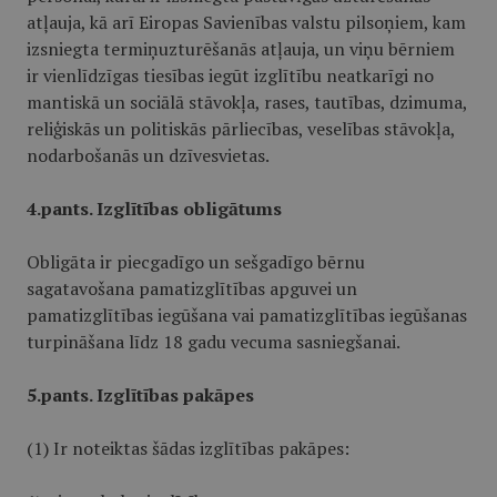
atļauja, kā arī Eiropas Savienības valstu pilsoņiem, kam
izsniegta termiņuzturēšanās atļauja, un viņu bērniem
ir vienlīdzīgas tiesības iegūt izglītību neatkarīgi no
mantiskā un sociālā stāvokļa, rases, tautības, dzimuma,
reliģiskās un politiskās pārliecības, veselības stāvokļa,
nodarbošanās un dzīvesvietas.
4.pants. Izglītības obligātums
Obligāta ir piecgadīgo un sešgadīgo bērnu
sagatavošana pamatizglītības apguvei un
pamatizglītības iegūšana vai pamatizglītības iegūšanas
turpināšana līdz 18 gadu vecuma sasniegšanai.
5.pants. Izglītības pakāpes
(1) Ir noteiktas šādas izglītības pakāpes: