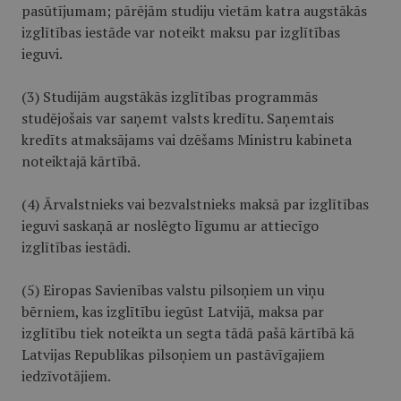
pasūtījumam; pārējām studiju vietām katra augstākās
izglītības iestāde var noteikt maksu par izglītības
ieguvi.
(3) Studijām augstākās izglītības programmās
studējošais var saņemt valsts kredītu. Saņemtais
kredīts atmaksājams vai dzēšams Ministru kabineta
noteiktajā kārtībā.
(4) Ārvalstnieks vai bezvalstnieks maksā par izglītības
ieguvi saskaņā ar noslēgto līgumu ar attiecīgo
izglītības iestādi.
(5) Eiropas Savienības valstu pilsoņiem un viņu
bērniem, kas izglītību iegūst Latvijā, maksa par
izglītību tiek noteikta un segta tādā pašā kārtībā kā
Latvijas Republikas pilsoņiem un pastāvīgajiem
iedzīvotājiem.