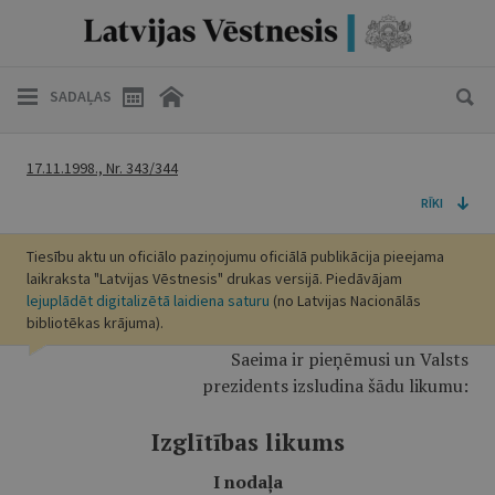
SADAĻAS
17.11.1998., Nr. 343/344
RĪKI
Tiesību aktu un oficiālo paziņojumu oficiālā publikācija pieejama
laikraksta "Latvijas Vēstnesis" drukas versijā. Piedāvājam
lejuplādēt digitalizētā laidiena saturu
(no Latvijas Nacionālās
bibliotēkas krājuma).
Saeima ir pieņēmusi un Valsts
prezidents izsludina šādu likumu:
Izglītības likums
I nodaļa