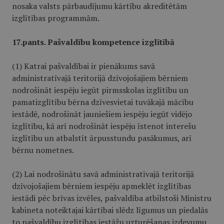
nosaka valsts pārbaudījumu kārtību akreditētām
izglītības programmām.
17.pants. Pašvaldību kompetence izglītībā
(1) Katrai pašvaldībai ir pienākums savā
administratīvajā teritorijā dzīvojošajiem bērniem
nodrošināt iespēju iegūt pirmsskolas izglītību un
pamatizglītību bērna dzīvesvietai tuvākajā mācību
iestādē, nodrošināt jauniešiem iespēju iegūt vidējo
izglītību, kā arī nodrošināt iespēju īstenot interešu
izglītību un atbalstīt ārpusstundu pasākumus, arī
bērnu nometnes.
(2) Lai nodrošinātu savā administratīvajā teritorijā
dzīvojošajiem bērniem iespēju apmeklēt izglītības
iestādi pēc brīvas izvēles, pašvaldība atbilstoši Ministru
kabineta noteiktajai kārtībai slēdz līgumus un piedalās
to pašvaldību izglītības iestāžu uzturēšanas izdevumu