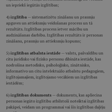
un iepriekš iegūtās izglītības;
4)
izglītība
— sistematizētu zināšanu un prasmju
apguves un attieksmju veidošanas process un tā
rezultāts. Izglītības process ietver mācību un
audzināšanas darbību. Izglītības rezultāts ir personas
zināšanu, prasmju un attieksmju kopums;
5)
izglītības atbalsta iestāde
— valsts, pašvaldību un
citu juridisko vai fizisko personu dibināta iestāde, kas
nodrošina metodisko, psiholoģisko, zinātnisko,
informatīvo un citu intelektuālo atbalstu pedagogiem,
izglītojamajiem, izglītojamo vecākiem un izglītības
iestādēm;
6)
izglītības dokuments
— dokuments, kas apliecina
personas iegūto izglītību atbilstoši noteiktai izglītības
pakāpei, veidam un programmai vai šīs izglītības daļēju