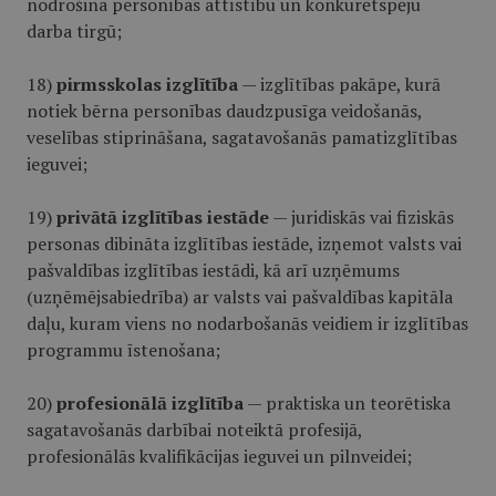
nodrošina personības attīstību un konkurētspēju
darba tirgū;
18)
pirmsskolas izglītība
— izglītības pakāpe, kurā
notiek bērna personības daudzpusīga veidošanās,
veselības stiprināšana, sagatavošanās pamatizglītības
ieguvei;
19)
privātā izglītības iestāde
— juridiskās vai fiziskās
personas dibināta izglītības iestāde, izņemot valsts vai
pašvaldības izglītības iestādi, kā arī uzņēmums
(uzņēmējsabiedrība) ar valsts vai pašvaldības kapitāla
daļu, kuram viens no nodarbošanās veidiem ir izglītības
programmu īstenošana;
20)
profesionālā izglītība
— praktiska un teorētiska
sagatavošanās darbībai noteiktā profesijā,
profesionālās kvalifikācijas ieguvei un pilnveidei;