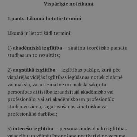
Vispārīgie noteikumi
1.pants. Likumā lietotie termini
Likumā ir lietoti šādi termini:
1)
akadēmiskā izglītība
— zinātņu teorētisko pamatu
studijas un to rezultāts;
2)
augstākā izglītība
— izglītības pakāpe, kurā pēc
vispārējās vidējās izglītības iegūšanas notiek zinātnē
vai mākslā, vai arī zinātnē un mākslā sakņota
personības attīstība izraudzītajā akadēmisko vai
profesionālo, vai arī akadēmisko un profesionālo
studiju virzienā, sagatavošanās zinātniskai vai
profesionālai darbībai;
3)
interešu izglītība
— personas individuālo izglītības
vajadzību un vēlmju īstenošana neatkarīgi no vecuma