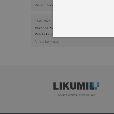
Ministru kabineta noteikumi Nr. 451
OP 2026/150.AKK4
07.08.2026.
Vakance: Valsts kancelejas direktors
Valsts kanceleja...
VAIRĀK
Amata konkurss
Latvijas Republikas tiesību akti