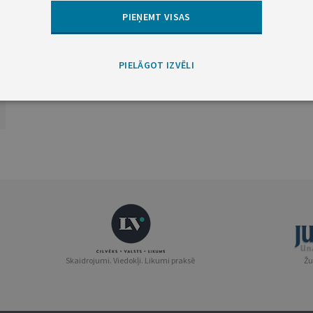
PIEŅEMT VISAS
PIELĀGOT IZVĒLI
Skaidrojumi. Viedokļi. Likumi praksē
Žu