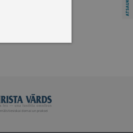
ATSAUKSMĒM
rnāls tiesiskai domai un praksei