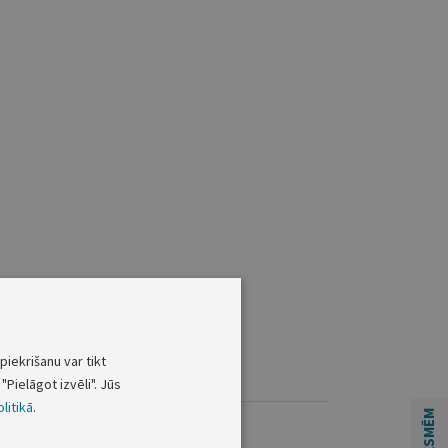
piekrišanu var tikt
"Pielāgot izvēli". Jūs
litikā
.