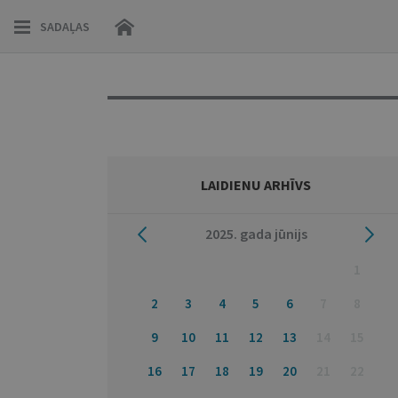
SADAĻAS
LAIDIENU ARHĪVS
2025
. gada
jūnijs
1
2
3
4
5
6
7
8
9
10
11
12
13
14
15
16
17
18
19
20
21
22