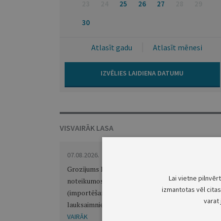
23
24
25
26
27
28
29
30
Atlasīt gadu
Atlasīt mēnesi
IZVĒLIES LAIDIENA DATUMU
VISVAIRĀK LASA
OP 2026/150.12
07.08.2026.
Grozījums Ministru kabineta 2024. gada 5. marta
Lai vietne pilnvēr
noteikumos Nr. 158 "Noteikumi par ievešanai
izmantotas vēl citas 
(importēšanai) Latvijā aizliegtiem
varat 
lauksaimniecības un lopbarības produktiem"
VAIRĀK