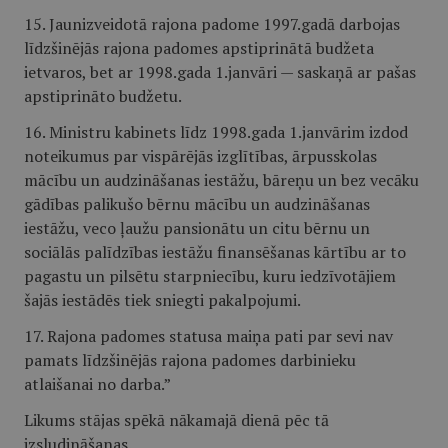
15. Jaunizveidotā rajona padome 1997.gadā darbojas
līdzšinējās rajona padomes apstiprinātā budžeta
ietvaros, bet ar 1998.gada 1.janvāri — saskaņā ar pašas
apstiprināto budžetu.
16. Ministru kabinets līdz 1998.gada 1.janvārim izdod
noteikumus par vispārējās izglītības, ārpusskolas
mācību un audzināšanas iestāžu, bāreņu un bez vecāku
gādības palikušo bērnu mācību un audzināšanas
iestāžu, veco ļaužu pansionātu un citu bērnu un
sociālās palīdzības iestāžu finansēšanas kārtību ar to
pagastu un pilsētu starpniecību, kuru iedzīvotājiem
šajās iestādēs tiek sniegti pakalpojumi.
17. Rajona padomes statusa maiņa pati par sevi nav
pamats līdzšinējās rajona padomes darbinieku
atlaišanai no darba.”
Likums stājas spēkā nākamajā dienā pēc tā
izsludināšanas.