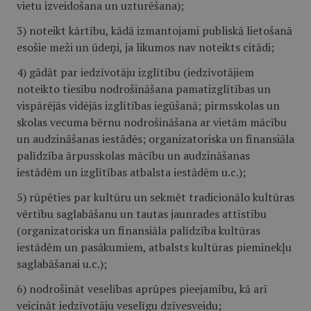
vietu izveidošana un uzturēšana);
3) noteikt kārtību, kādā izmantojami publiskā lietošanā
esošie meži un ūdeņi, ja likumos nav noteikts citādi;
4) gādāt par iedzīvotāju izglītību (iedzīvotājiem
noteikto tiesību nodrošināšana pamatizglītības un
vispārējās vidējās izglītības iegūšanā; pirmsskolas un
skolas vecuma bērnu nodrošināšana ar vietām mācību
un audzināšanas iestādēs; organizatoriska un finansiāla
palīdzība ārpusskolas mācību un audzināšanas
iestādēm un izglītības atbalsta iestādēm u.c.);
5) rūpēties par kultūru un sekmēt tradicionālo kultūras
vērtību saglabāšanu un tautas jaunrades attīstību
(organizatoriska un finansiāla palīdzība kultūras
iestādēm un pasākumiem, atbalsts kultūras pieminekļu
saglabāšanai u.c.);
6) nodrošināt veselības aprūpes pieejamību, kā arī
veicināt iedzīvotāju veselīgu dzīvesveidu;