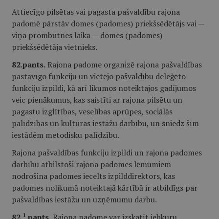
Attiecīgo pilsētas vai pagasta pašvaldību rajona
padomē pārstāv domes (padomes) priekšsēdētājs vai —
viņa prombūtnes laikā — domes (padomes)
priekšsēdētāja vietnieks.
82.pants.
Rajona padome organizē rajona pašvaldības
pastāvīgo funkciju un vietējo pašvaldību deleģēto
funkciju izpildi, kā arī likumos noteiktajos gadījumos
veic pienākumus, kas saistīti ar rajona pilsētu un
pagastu izglītības, veselības aprūpes, sociālās
palīdzības un kultūras iestāžu darbību, un sniedz šīm
iestādēm metodisku palīdzību.
Rajona pašvaldības funkciju izpildi un rajona padomes
darbību atbilstoši rajona padomes lēmumiem
nodrošina padomes iecelts izpilddirektors, kas
padomes nolikumā noteiktajā kārtībā ir atbildīgs par
pašvaldības iestāžu un uzņēmumu darbu.
1
82.
pants.
Rajona padome var izskatīt jebkuru