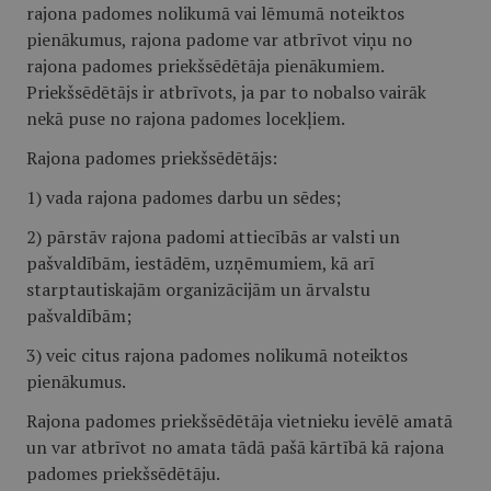
rajona padomes nolikumā vai lēmumā noteiktos
pienākumus, rajona padome var atbrīvot viņu no
rajona padomes priekšsēdētāja pienākumiem.
Priekšsēdētājs ir atbrīvots, ja par to nobalso vairāk
nekā puse no rajona padomes locekļiem.
Rajona padomes priekšsēdētājs:
1) vada rajona padomes darbu un sēdes;
2) pārstāv rajona padomi attiecībās ar valsti un
pašvaldībām, iestādēm, uzņēmumiem, kā arī
starptautiskajām organizācijām un ārvalstu
pašvaldībām;
3) veic citus rajona padomes nolikumā noteiktos
pienākumus.
Rajona padomes priekšsēdētāja vietnieku ievēlē amatā
un var atbrīvot no amata tādā pašā kārtībā kā rajona
padomes priekšsēdētāju.