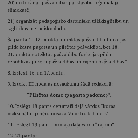
20) nodrošināt pašvaldības pārstāvību reģionālajā
slimokasē;
21) organizēt pedagoģisko darbinieku tālākizglītību un
izglītības metodisko darbu.
Šā panta 1.–18.punktā noteiktās pašvaldību funkcijas
pilda katra pagasta un pilsētas pašvaldība, bet 18.–
21.punktā noteiktās pašvaldību funkcijas pilda
republikas pilsētu pašvaldības un rajonu pašvaldības.”
8. Izslēgt 16. un 17.pantu.
9. Izteikt III nodaļas nosaukumu šādā redakcijā:
“Pilsētas dome (pagasta padome)”.
10. Izslēgt 18.panta ceturtajā daļā vārdus “kuras
maksimālo apmēru nosaka Ministru kabinets”.
11. Izslēgt 19.panta pirmajā daļā vārdu “rajona”.
12. 21.pantā: