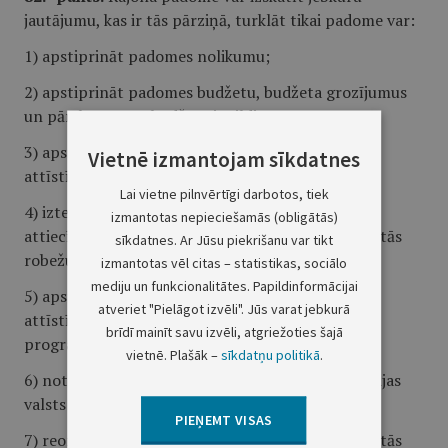
jautājumu, kas ir tās pārziņā, turklāt tikai padome var:
1) apstiprināt padomes nolikumu;
2) apstiprināt padomes budžetu, budžeta grozījumus
un pārskatus par budžeta izpildi;
3) apstiprināt rajona sociālās un ekonomiskās
Vietnē izmantojam sīkdatnes
attīstības plānu un teritorijas attīstības plānu;
Lai vietne pilnvērtīgi darbotos, tiek
4) izteikt priekšlikumus un dot atzinumus par
izmantotas nepieciešamās (obligātās)
attiecīgās administratīvās teritorijas likvidēšanu, tās
sīkdatnes. Ar Jūsu piekrišanu var tikt
robežu grozīšanu vai nosaukuma maiņu;
izmantotas vēl citas – statistikas, sociālo
mediju un funkcionalitātes. Papildinformācijai
5) apstiprināt rajona sociālās un ekonomiskās
atveriet "Pielāgot izvēli". Jūs varat jebkurā
attīstības un vides aizsardzības perspektīvās
brīdī mainīt savu izvēli, atgriežoties šajā
programmas;
vietnē. Plašāk –
sīkdatņu politikā
.
6) noteikt rajona simboliku, saskaņojot to ar Latvijas
valsts heraldikas komisiju;
PIEŅEMT VISAS
7) reorganizēt un likvidēt rajona padomes izveidotās