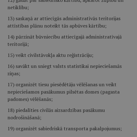
12) gādāt par sabiedrisko kārtību, apkarot žūpību un
netiklību;
13) saskaņā ar attiecīgās administratīvās teritorijas
attīstības plānu noteikt tās apbūves kārtību;
14) pārzināt būvniecību attiecīgajā administratīvajā
teritorijā;
15) veikt civilstāvokļa aktu reģistrāciju;
16) savākt un sniegt valsts statistikai nepieciešamās
ziņas;
17) organizēt tiesu piesēdētāju vēlēšanas un veikt
nepieciešamos pasākumus pilsētas domes (pagasta
padomes) vēlēšanās;
18) piedalīties civilās aizsardzības pasākumu
nodrošināšanā;
19) organizēt sabiedriskā transporta pakalpojumus;