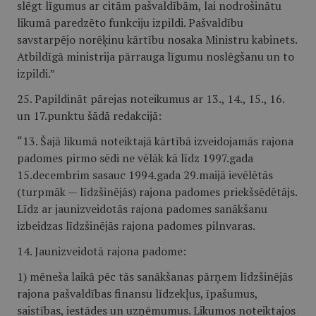
slēgt līgumus ar citām pašvaldībām, lai nodrošinātu
likumā paredzēto funkciju izpildi. Pašvaldību
savstarpējo norēķinu kārtību nosaka Ministru kabinets.
Atbildīgā ministrija pārrauga līgumu noslēgšanu un to
izpildi.”
25. Papildināt pārejas noteikumus ar 13., 14., 15., 16.
un 17.punktu šādā redakcijā:
“13. Šajā likumā noteiktajā kārtībā izveidojamās rajona
padomes pirmo sēdi ne vēlāk kā līdz 1997.gada
15.decembrim sasauc 1994.gada 29.maijā ievēlētās
(turpmāk — līdzšinējās) rajona padomes priekšsēdētājs.
Līdz ar jaunizveidotās rajona padomes sanākšanu
izbeidzas līdzšinējās rajona padomes pilnvaras.
14. Jaunizveidotā rajona padome:
1) mēneša laikā pēc tās sanākšanas pārņem līdzšinējās
rajona pašvaldības finansu līdzekļus, īpašumus,
saistības, iestādes un uzņēmumus. Likumos noteiktajos