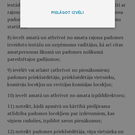
iestādes un izveidot jaunus uzņēmumus, kuri saistīti ar
rajona pašvaldības funkciju izpildi, apstiprināt rajona
PIELĀGOT IZVĒLI
padomes izveidoto iestāžu nolikumus un uzņēmumu
statūtus;
8) iecelt amatā un atbrīvot no amata rajona padomes
izveidoto iestāžu un uzņēmumu vadītājus, kā arī citas
amatpersonas likumā un padomes nolikumā
paredzētajos gadījumos;
9) ievēlēt vai atlaist (atbrīvot no pienākumiem)
padomes priekšsēdētāju, priekšsēdētāja vietnieku,
komiteju locekļus un revīzijas komisijas locekļus;
10) iecelt amatā un atbrīvot no amata izpilddirektoru;
11) noteikt, kādā apmērā un kārtībā piešķirama
atlīdzība padomes locekļiem par izdevumiem, kas
viņiem radušies, izpildot savus pienākumus;
12) noteikt padomes priekšsēdētāja, viņa vietnieka un