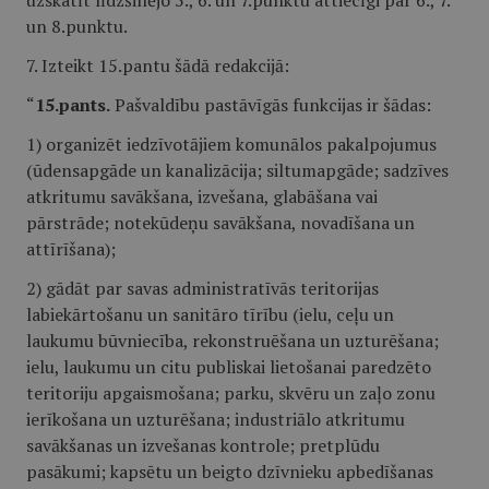
uzskatīt līdzšinējo 5., 6. un 7.punktu attiecīgi par 6., 7.
un 8.punktu.
7. Izteikt 15.pantu šādā redakcijā:
“
15.pants.
Pašvaldību pastāvīgās funkcijas ir šādas:
1) organizēt iedzīvotājiem komunālos pakalpojumus
(ūdensapgāde un kanalizācija; siltumapgāde; sadzīves
atkritumu savākšana, izvešana, glabāšana vai
pārstrāde; notekūdeņu savākšana, novadīšana un
attīrīšana);
2) gādāt par savas administratīvās teritorijas
labiekārtošanu un sanitāro tīrību (ielu, ceļu un
laukumu būvniecība, rekonstruēšana un uzturēšana;
ielu, laukumu un citu publiskai lietošanai paredzēto
teritoriju apgaismošana; parku, skvēru un zaļo zonu
ierīkošana un uzturēšana; industriālo atkritumu
savākšanas un izvešanas kontrole; pretplūdu
pasākumi; kapsētu un beigto dzīvnieku apbedīšanas