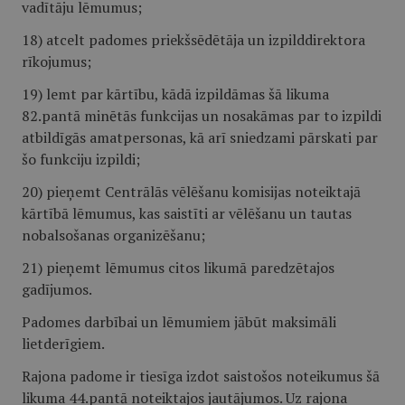
vadītāju lēmumus;
18) atcelt padomes priekšsēdētāja un izpilddirektora
rīkojumus;
19) lemt par kārtību, kādā izpildāmas šā likuma
82.pantā minētās funkcijas un nosakāmas par to izpildi
atbildīgās amatpersonas, kā arī sniedzami pārskati par
šo funkciju izpildi;
20) pieņemt Centrālās vēlēšanu komisijas noteiktajā
kārtībā lēmumus, kas saistīti ar vēlēšanu un tautas
nobalsošanas organizēšanu;
21) pieņemt lēmumus citos likumā paredzētajos
gadījumos.
Padomes darbībai un lēmumiem jābūt maksimāli
lietderīgiem.
Rajona padome ir tiesīga izdot saistošos noteikumus šā
likuma 44.pantā noteiktajos jautājumos. Uz rajona