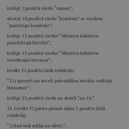
izslēgt 7.punktā vārdu “rajona”;
aizstāt 10.punktā vārdu “komiteju” ar vārdiem
“pastāvīgo komiteju”;
izslēgt 12.punktā vārdus “Ministru kabineta
paredzētajā kārtībā”;
izslēgt 13.punktā vārdus “Ministru kabineta
noteiktajos ietvaros”;
izteikt 21.punktu šādā redakcijā:
“21) apturēt un atcelt pašvaldības iestāžu vadītāju
lēmumus;”;
izslēgt 23.punktā vārdu un skaitli “un 16.”.
13. Izteikt 37.panta pirmās daļas 2.punktu šādā
redakcijā:
“2) kad sēdi atklāj un slēdz;”.