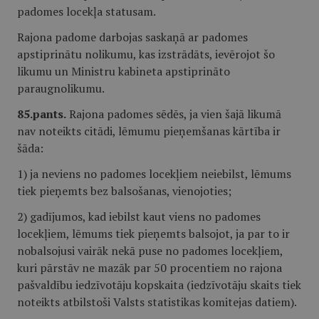
padomes locekļa statusam.
Rajona padome darbojas saskaņā ar padomes
apstiprinātu nolikumu, kas izstrādāts, ievērojot šo
likumu un Ministru kabineta apstiprināto
paraugnolikumu.
85.pants.
Rajona padomes sēdēs, ja vien šajā likumā
nav noteikts citādi, lēmumu pieņemšanas kārtība ir
šāda:
1) ja neviens no padomes locekļiem neiebilst, lēmums
tiek pieņemts bez balsošanas, vienojoties;
2) gadījumos, kad iebilst kaut viens no padomes
locekļiem, lēmums tiek pieņemts balsojot, ja par to ir
nobalsojusi vairāk nekā puse no padomes locekļiem,
kuri pārstāv ne mazāk par 50 procentiem no rajona
pašvaldību iedzīvotāju kopskaita (iedzīvotāju skaits tiek
noteikts atbilstoši Valsts statistikas komitejas datiem).