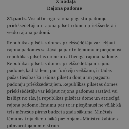
“
X nodaļa
Rajona padome
81.pants.
Visi attiecīgā rajona pagastu padomju
priekšsēdētāji un rajona pilsētu domju priekšsēdētāji
veido rajona padomi.
Republikas pilsētas domes priekšsēdētāju var iekļaut
rajona padomes sastāvā, ja par to lēmumu ir pieņēmusi
republikas pilsētas dome un attiecīgā rajona padome.
Republikas pilsētas domes priekšsēdētājam rajona
padomē, kad tā lemj par funkciju veikšanu, ir tādas
pašas tiesības kā rajona pilsētu domju un pagastu
padomju priekšsēdētājiem. Republikas pilsētas domes
priekšsēdētāju var iekļaut rajona padomes sastāvā vai
izslēgt no tās, ja republikas pilsētas dome un attiecīgā
rajona padome lēmumu par to ir pieņēmusi ne vēlāk kā
trīs mēnešus pirms budžeta gada sākuma. Minētais
lēmums triju dienu laikā paziņojams Ministru kabineta
pilnvarotajam ministram.