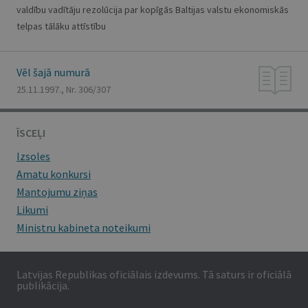
valdību vadītāju rezolūcija par kopīgās Baltijas valstu ekonomiskās
telpas tālāku attīstību
Vēl šajā numurā
25.11.1997., Nr. 306/307
ĪSCEĻI
Izsoles
Amatu konkursi
Mantojumu ziņas
Likumi
Ministru kabineta noteikumi
Latvijas Republikas oficiālais izdevums. Tā saturs ir oficiālā
publikācija.