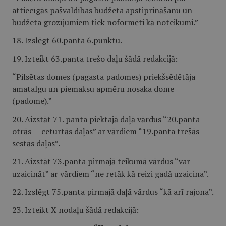
attiecīgās pašvaldības budžeta apstiprināšanu un
budžeta grozījumiem tiek noformēti kā noteikumi.”
18. Izslēgt 60.panta 6.punktu.
19. Izteikt 63.panta trešo daļu šādā redakcijā:
“Pilsētas domes (pagasta padomes) priekšsēdētāja
amatalgu un piemaksu apmēru nosaka dome
(padome).”
20. Aizstāt 71. panta piektajā daļā vārdus “20.panta
otrās — ceturtās daļas” ar vārdiem “19.panta trešās —
sestās daļas”.
21. Aizstāt 73.panta pirmajā teikumā vārdus “var
uzaicināt” ar vārdiem “ne retāk kā reizi gadā uzaicina”.
22. Izslēgt 75.panta pirmajā daļā vārdus “kā arī rajona”.
23. Izteikt X nodaļu šādā redakcijā: