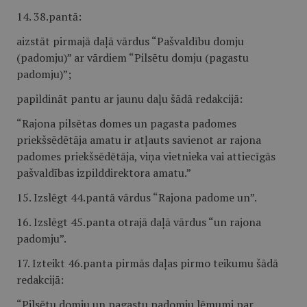
14. 38.pantā:
aizstāt pirmajā daļā vārdus “Pašvaldību domju
(padomju)” ar vārdiem “Pilsētu domju (pagastu
padomju)”;
papildināt pantu ar jaunu daļu šādā redakcijā:
“Rajona pilsētas domes un pagasta padomes
priekšsēdētāja amatu ir atļauts savienot ar rajona
padomes priekšsēdētāja, viņa vietnieka vai attiecīgās
pašvaldības izpilddirektora amatu.”
15. Izslēgt 44.pantā vārdus “Rajona padome un”.
16. Izslēgt 45.panta otrajā daļā vārdus “un rajona
padomju”.
17. Izteikt 46.panta pirmās daļas pirmo teikumu šādā
redakcijā:
“Pilsētu domju un pagastu padomju lēmumi par