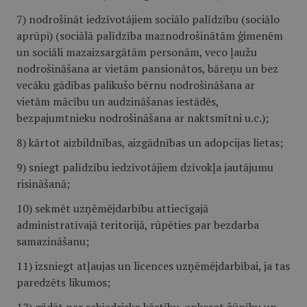
7) nodrošināt iedzīvotājiem sociālo palīdzību (sociālo
aprūpi) (sociālā palīdzība maznodrošinātām ģimenēm
un sociāli mazaizsargātām personām, veco ļaužu
nodrošināšana ar vietām pansionātos, bāreņu un bez
vecāku gādības palikušo bērnu nodrošināšana ar
vietām mācību un audzināšanas iestādēs,
bezpajumtnieku nodrošināšana ar naktsmītni u.c.);
8) kārtot aizbildnības, aizgādnības un adopcijas lietas;
9) sniegt palīdzību iedzīvotājiem dzīvokļa jautājumu
risināšanā;
10) sekmēt uzņēmējdarbību attiecīgajā
administratīvajā teritorijā, rūpēties par bezdarba
samazināšanu;
11) izsniegt atļaujas un licences uzņēmējdarbībai, ja tas
paredzēts likumos;