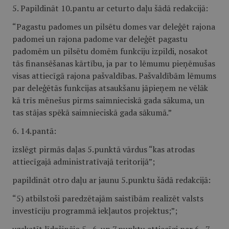
5. Papildināt 10.pantu ar ceturto daļu šādā redakcijā:
“Pagastu padomes un pilsētu domes var deleģēt rajona
padomei un rajona padome var deleģēt pagastu
padomēm un pilsētu domēm funkciju izpildi, nosakot
tās finansēšanas kārtību, ja par to lēmumu pieņēmušas
visas attiecīgā rajona pašvaldības. Pašvaldībām lēmums
par deleģētās funkcijas atsaukšanu jāpieņem ne vēlāk
kā trīs mēnešus pirms saimnieciskā gada sākuma, un
tas stājas spēkā saimnieciskā gada sākumā.”
6. 14.pantā:
izslēgt pirmās daļas 5.punktā vārdus “kas atrodas
attiecīgajā administratīvajā teritorijā”;
papildināt otro daļu ar jaunu 5.punktu šādā redakcijā:
“5) atbilstoši paredzētajām saistībām realizēt valsts
investīciju programmā iekļautos projektus;”;