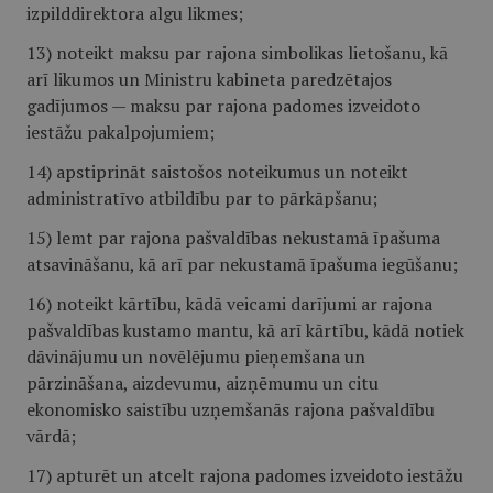
izpilddirektora algu likmes;
13) noteikt maksu par rajona simbolikas lietošanu, kā
arī likumos un Ministru kabineta paredzētajos
gadījumos — maksu par rajona padomes izveidoto
iestāžu pakalpojumiem;
14) apstiprināt saistošos noteikumus un noteikt
administratīvo atbildību par to pārkāpšanu;
15) lemt par rajona pašvaldības nekustamā īpašuma
atsavināšanu, kā arī par nekustamā īpašuma iegūšanu;
16) noteikt kārtību, kādā veicami darījumi ar rajona
pašvaldības kustamo mantu, kā arī kārtību, kādā notiek
dāvinājumu un novēlējumu pieņemšana un
pārzināšana, aizdevumu, aizņēmumu un citu
ekonomisko saistību uzņemšanās rajona pašvaldību
vārdā;
17) apturēt un atcelt rajona padomes izveidoto iestāžu