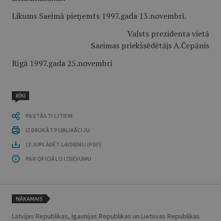
Likums Saeimā pieņemts 1997.gada 13.novembrī.
Valsts prezidenta vietā
Saeimas priekšsēdētājs A.Čepānis
Rīgā 1997.gada 25.novembrī
RĪKI
PASTĀSTI CITIEM
IZDRUKĀT PUBLIKĀCIJU
LEJUPLĀDĒT LAIDIENU (PDF)
PAR OFICIĀLO IZDEVUMU
NĀKAMAIS
Latvijas Republikas, Igaunijas Republikas un Lietuvas Republikas