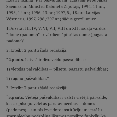
Izdarīt likumā “Par pašvaldībām” (Latvijas Republikas
Saeimas un Ministru Kabineta Ziņotājs, 1994, 11.nr.;
1995, 14.nr.; 1996, 13.nr.; 1997, 5., 18.nr.; Latvijas
Vēstnesis, 1997, 296./297.nr.) šādus grozījumus:
1. Aizstāt III, IV, V, VI, VII, VIII un XII nodaļā vārdus
“dome (padome)” ar vārdiem “pilsētas dome (pagasta
padome)”.
2. Izteikt 2.pantu šādā redakcijā:
“
2.pants.
Latvijā ir divu veidu pašvaldības:
1) vietējās pašvaldības — pilsētu, pagastu pašvaldības;
2) rajonu pašvaldības.”
3. Izteikt 3.pantu šādā redakcijā:
“
3.pants.
Vietējā pašvaldība ir valsts vietējā pārvalde,
kas ar pilsoņu vēlētas pārstāvniecības — domes
(padomes) — un tās izveidoto institūciju un iestāžu
starpniecību nodrošina likumos noteikto funkciju, kā