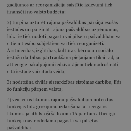
gadījumos ar reorganizāciju saistītie izdevumi tiek
finansēti no valsts budžeta;
2) turpina uzturēt rajona pašvaldības pārziņā esošās
iestādes un pārzināt rajona pašvaldības uzņēmumus,
līdz tie tiek nodoti pagastu vai pilsētu pašvaldībām vai
citiem tiesību subjektiem vai tiek reorganizēti.
Ārstniecības, izglītības, kultūras, bērnu un sociālo
iestāžu darbības pārtraukšana pieļaujama tikai tad, ja
attiecīgie pakalpojumi iedzīvotājiem tiek nodrošināti
citā iestādē vai citādā veidā;
3) nodrošina civilās aizsardzības sistēmas darbību, līdz
šo funkciju pārņem valsts;
4) veic citos likumos rajonu pašvaldībām noteiktās
funkcijas līdz grozījumu izdarīšanai attiecīgajos
likumos, ja atbilstoši šā likuma 15.pantam attiecīgā
funkcija nav nododama pagasta vai pilsētas
pašvaldībai.