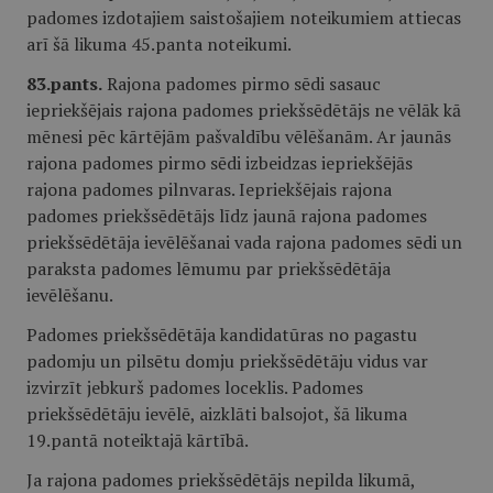
padomes izdotajiem saistošajiem noteikumiem attiecas
arī šā likuma 45.panta noteikumi.
83.pants.
Rajona padomes pirmo sēdi sasauc
iepriekšējais rajona padomes priekšsēdētājs ne vēlāk kā
mēnesi pēc kārtējām pašvaldību vēlēšanām. Ar jaunās
rajona padomes pirmo sēdi izbeidzas iepriekšējās
rajona padomes pilnvaras. Iepriekšējais rajona
padomes priekšsēdētājs līdz jaunā rajona padomes
priekšsēdētāja ievēlēšanai vada rajona padomes sēdi un
paraksta padomes lēmumu par priekšsēdētāja
ievēlēšanu.
Padomes priekšsēdētāja kandidatūras no pagastu
padomju un pilsētu domju priekšsēdētāju vidus var
izvirzīt jebkurš padomes loceklis. Padomes
priekšsēdētāju ievēlē, aizklāti balsojot, šā likuma
19.pantā noteiktajā kārtībā.
Ja rajona padomes priekšsēdētājs nepilda likumā,