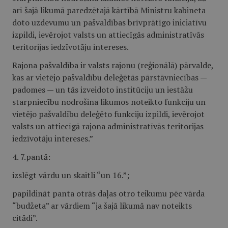
arī šajā likumā paredzētajā kārtībā Ministru kabineta
doto uzdevumu un pašvaldības brīvprātīgo iniciatīvu
izpildi, ievērojot valsts un attiecīgās administratīvās
teritorijas iedzīvotāju intereses.
Rajona pašvaldība ir valsts rajonu (reģionālā) pārvalde,
kas ar vietējo pašvaldību deleģētās pārstāvniecības —
padomes — un tās izveidoto institūciju un iestāžu
starpniecību nodrošina likumos noteikto funkciju un
vietējo pašvaldību deleģēto funkciju izpildi, ievērojot
valsts un attiecīgā rajona administratīvās teritorijas
iedzīvotāju intereses.”
4. 7.pantā:
izslēgt vārdu un skaitli “un 16.”;
papildināt panta otrās daļas otro teikumu pēc vārda
“budžeta” ar vārdiem “ja šajā likumā nav noteikts
citādi”.