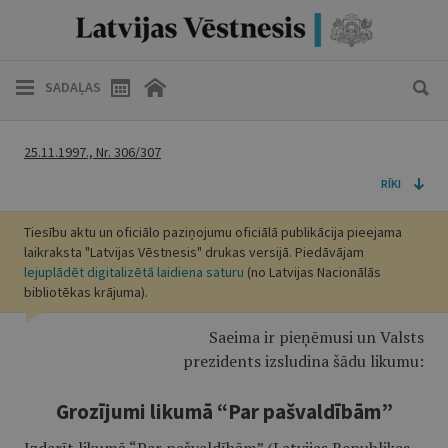
SADAĻAS
25.11.1997., Nr. 306/307
RĪKI
Tiesību aktu un oficiālo paziņojumu oficiālā publikācija pieejama
laikraksta "Latvijas Vēstnesis" drukas versijā. Piedāvājam
lejuplādēt digitalizētā laidiena saturu
(no Latvijas Nacionālās
bibliotēkas krājuma).
Saeima ir pieņēmusi un Valsts
prezidents izsludina šādu likumu:
Grozījumi likumā “Par pašvaldībām”