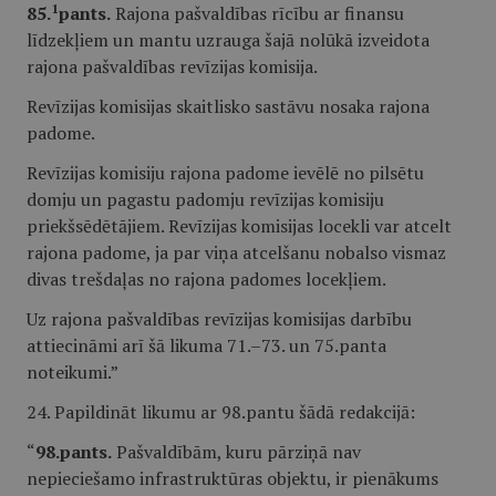
1
85.
pants.
Rajona pašvaldības rīcību ar finansu
līdzekļiem un mantu uzrauga šajā nolūkā izveidota
rajona pašvaldības revīzijas komisija.
Revīzijas komisijas skaitlisko sastāvu nosaka rajona
padome.
Revīzijas komisiju rajona padome ievēlē no pilsētu
domju un pagastu padomju revīzijas komisiju
priekšsēdētājiem. Revīzijas komisijas locekli var atcelt
rajona padome, ja par viņa atcelšanu nobalso vismaz
divas trešdaļas no rajona padomes locekļiem.
Uz rajona pašvaldības revīzijas komisijas darbību
attiecināmi arī šā likuma 71.–73. un 75.panta
noteikumi.”
24. Papildināt likumu ar 98.pantu šādā redakcijā:
“
98.pants.
Pašvaldībām, kuru pārziņā nav
nepieciešamo infrastruktūras objektu, ir pienākums