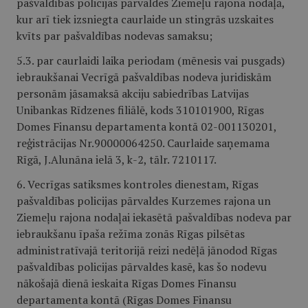
pašvaldības policijas pārvaldes Ziemeļu rajona nodaļā,
kur arī tiek izsniegta caurlaide un stingrās uzskaites
kvīts par pašvaldības nodevas samaksu;
5.3. par caurlaidi laika periodam (mēnesis vai pusgads)
iebraukšanai Vecrīgā pašvaldības nodeva juridiskām
personām jāsamaksā akciju sabiedrības Latvijas
Unibankas Rīdzenes filiālē, kods 310101900, Rīgas
Domes Finansu departamenta kontā 02-001130201,
reģistrācijas Nr.90000064250. Caurlaide saņemama
Rīgā, J.Alunāna ielā 3, k-2, tālr. 7210117.
6. Vecrīgas satiksmes kontroles dienestam, Rīgas
pašvaldības policijas pārvaldes Kurzemes rajona un
Ziemeļu rajona nodaļai iekasētā pašvaldības nodeva par
iebraukšanu īpaša režīma zonās Rīgas pilsētas
administratīvajā teritorijā reizi nedēļā jānodod Rīgas
pašvaldības policijas pārvaldes kasē, kas šo nodevu
nākošajā dienā ieskaita Rīgas Domes Finansu
departamenta kontā (Rīgas Domes Finansu