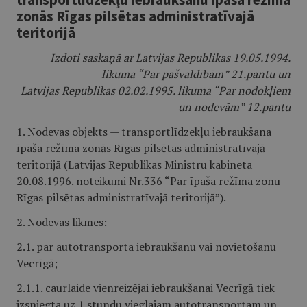
zonās Rīgas pilsētas administratīvajā
teritorijā
Izdoti saskaņā ar Latvijas Republikas 19.05.1994.
likuma “Par pašvaldībām” 21.pantu un
Latvijas Republikas 02.02.1995. likuma “Par nodokļiem
un nodevām” 12.pantu
1. Nodevas objekts — transportlīdzekļu iebraukšana
īpaša režīma zonās Rīgas pilsētas administratīvajā
teritorijā (Latvijas Republikas Ministru kabineta
20.08.1996. noteikumi Nr.336 “Par īpaša režīma zonu
Rīgas pilsētas administratīvajā teritorijā”).
2. Nodevas likmes:
2.1. par autotransporta iebraukšanu vai novietošanu
Vecrīgā;
2.1.1. caurlaide vienreizējai iebraukšanai Vecrīgā tiek
izsniegta uz 1 stundu vieglajam autotransportam un