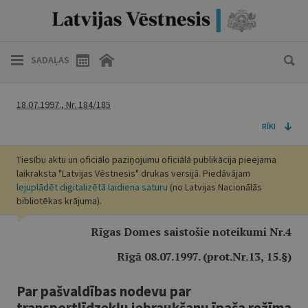
SADAĻAS
18.07.1997., Nr. 184/185
RĪKI
Tiesību aktu un oficiālo paziņojumu oficiālā publikācija pieejama
laikraksta "Latvijas Vēstnesis" drukas versijā. Piedāvājam
lejuplādēt digitalizētā laidiena saturu
(no Latvijas Nacionālās
bibliotēkas krājuma).
Rīgas Domes saistošie noteikumi Nr.4
Rīgā 08.07.1997. (prot.Nr.13, 15.
§
)
Par pašvaldības nodevu par
transportlīdzekļu iebraukšanu īpaša režīma