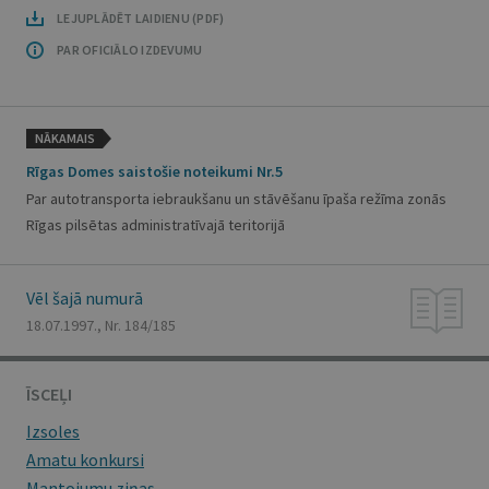
LEJUPLĀDĒT LAIDIENU (PDF)
PAR OFICIĀLO IZDEVUMU
NĀKAMAIS
Rīgas Domes saistošie noteikumi Nr.5
Par autotransporta iebraukšanu un stāvēšanu īpaša režīma zonās
Rīgas pilsētas administratīvajā teritorijā
Vēl šajā numurā
18.07.1997., Nr. 184/185
ĪSCEĻI
Izsoles
Amatu konkursi
Mantojumu ziņas