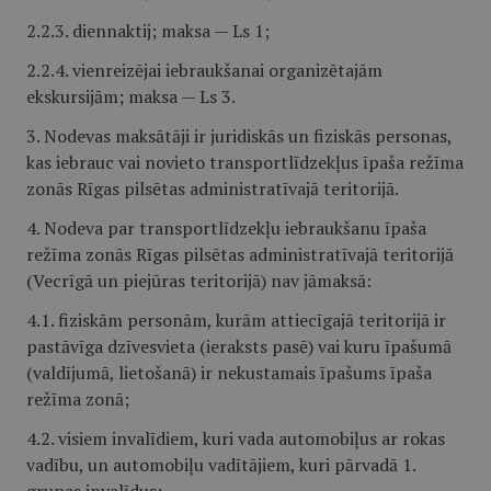
2.2.3. diennaktij; maksa — Ls 1;
2.2.4. vienreizējai iebraukšanai organizētajām
ekskursijām; maksa — Ls 3.
3. Nodevas maksātāji ir juridiskās un fiziskās personas,
kas iebrauc vai novieto transportlīdzekļus īpaša režīma
zonās Rīgas pilsētas administratīvajā teritorijā.
4. Nodeva par transportlīdzekļu iebraukšanu īpaša
režīma zonās Rīgas pilsētas administratīvajā teritorijā
(Vecrīgā un piejūras teritorijā) nav jāmaksā:
4.1. fiziskām personām, kurām attiecīgajā teritorijā ir
pastāvīga dzīvesvieta (ieraksts pasē) vai kuru īpašumā
(valdījumā, lietošanā) ir nekustamais īpašums īpaša
režīma zonā;
4.2. visiem invalīdiem, kuri vada automobiļus ar rokas
vadību, un automobiļu vadītājiem, kuri pārvadā 1.