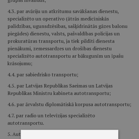
grupas invalīdus;
4.3. par avāriju un atkritumu savākšanas dienestu,
specializēto un operatīvo (ātrās medicīniskās
palīdzības, ugunsdzēsības, sašķidrinātās gāzes balonu
piegādes) dienestu, valsts, pašvaldības policijas un
prokuratūras transportu, ja tiek pildīti dienesta
pienākumi, zemessardzes un drošības dienestu
specializēto autotransportu ar bākugunīm un īpašu
krāsojumu;
4.4. par sabiedrisko transportu;
4.5. par Latvijas Republikas Saeimas un Latvijas
Republikas Ministru kabineta autotransportu;
4.6. par ārvalstu diplomātiskā korpusa autotransportu;
4.7. par radio un televīzijas specializēto
autotransportu.
5. Autotransporta iebraukšanas Vecrīgā atļauju