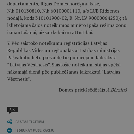
departaments, Rīgas Domes norēķinu kase,
N.k.010130810, N.k.60100001110, a/s LUB Rīdzenes
nodaļā, kods 310101900-02, R. Nr. LV 90000064250); tā
izlietojama šajos noteikumos minēto īpaša režīma zonu
izmantošanai, aizsardzībai un attīstībai.
7. Pēc saistošo noteikumu reģistrācijas Latvijas
Republikas Vides un reģionālās attīstības ministrijas
Pašvaldību lietu pārvaldē tie publicējami laikrakstā
“Latvijas Vēstnesis”. Saistošie noteikumi stājas spēkā
nākamajā dienā pēc publicēšanas laikrakstā “Latvijas
Vēstnesis”.
Domes priekšsēdētājs
A.Bērziņš
RĪKI
PASTĀSTI CITIEM
IZDRUKĀT PUBLIKĀCIJU