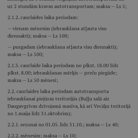
uz 2 stundām kravas autotransportam; maksa — Ls 5;
2.1.2. caurlaides laika periodam:
— vienam mēnesim (iebraukšana atļauta visu
diennakti); maksa — Ls 100;
— pusgadam (iebraukšana atļauta visu diennakti);
maksa — Ls 500;
2.1.3. caurlaide laika periodam no plkst. 18.00 līdz
plkst. 8.00; iebraukšanas mērķis — preču piegāde;
maksa — Ls 50 mēnesī;
2.2. caurlaides laika periodam autotransporta
iebraukšanai piejūras teritorijās (Buļļu salā aiz
Daugavgrīvas dzīvojamā masīva, kā arī Vecāķu teritorijā
no 1.maija līdz 31.oktobrim);
2.2.1. sezonai no 01.05. līdz 31.10.; maksa — Ls 40;
2.2.2. mēnesim; maksa — Ls 10;