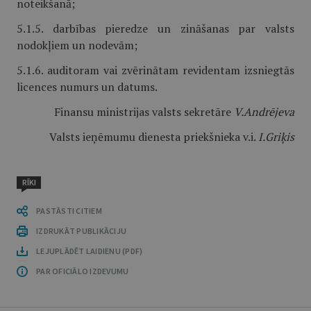
noteikšanā;
5.1.5. darbības pieredze un zināšanas par valsts
nodokļiem un nodevām;
5.1.6. auditoram vai zvērinātam revidentam izsniegtās
licences numurs un datums.
Finansu ministrijas valsts sekretāre
V.Andrējeva
Valsts ieņēmumu dienesta priekšnieka v.i.
I.Griķis
RĪKI
PASTĀSTI CITIEM
IZDRUKĀT PUBLIKĀCIJU
LEJUPLĀDĒT LAIDIENU (PDF)
PAR OFICIĀLO IZDEVUMU