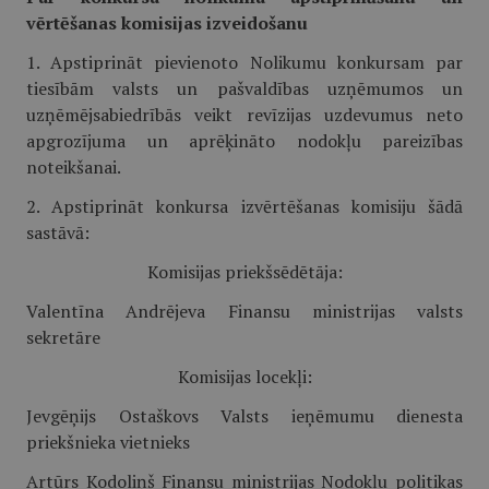
vērtēšanas komisijas izveidošanu
1. Apstiprināt pievienoto Nolikumu konkursam par
tiesībām valsts un pašvaldības uzņēmumos un
uzņēmējsabiedrībās veikt revīzijas uzdevumus neto
apgrozījuma un aprēķināto nodokļu pareizības
noteikšanai.
2. Apstiprināt konkursa izvērtēšanas komisiju šādā
sastāvā:
Komisijas priekšsēdētāja:
Valentīna Andrējeva Finansu ministrijas valsts
sekretāre
Komisijas locekļi:
Jevgēņijs Ostaškovs Valsts ieņēmumu dienesta
priekšnieka vietnieks
Artūrs Kodoliņš Finansu ministrijas Nodokļu politikas