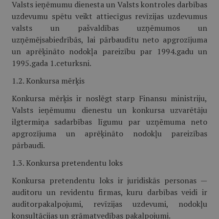
Valsts ieņēmumu dienesta un Valsts kontroles darbības
uzdevumu spētu veikt attiecīgus revīzijas uzdevumus
valsts un pašvaldības uzņēmumos un
uzņēmējsabiedrībās, lai pārbaudītu neto apgrozījuma
un aprēķināto nodokļa pareizību par 1994.gadu un
1995.gada 1.ceturksni.
1.2. Konkursa mērķis
Konkursa mērķis ir noslēgt starp Finansu ministriju,
Valsts ieņēmumu dienestu un konkursa uzvarētāju
ilgtermiņa sadarbības līgumu par uzņēmuma neto
apgrozījuma un aprēķināto nodokļu pareizības
pārbaudi.
1.3. Konkursa pretendentu loks
Konkursa pretendentu loks ir juridiskās personas —
auditoru un revidentu firmas, kuru darbības veidi ir
auditorpakalpojumi, revīzijas uzdevumi, nodokļu
konsultācijas un grāmatvedības pakalpojumi.