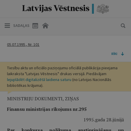
SADAĻAS
05.07.1995., Nr. 101
RĪKI
Tiesību aktu un oficiālo paziņojumu oficiālā publikācija pieejama
laikraksta "Latvijas Vēstnesis" drukas versijā. Piedāvājam
lejuplādēt digitalizētā laidiena saturu
(no Latvijas Nacionālās
bibliotēkas krājuma).
MINISTRIJU DOKUMENTI, ZIŅAS
Finansu ministrijas rīkojums nr.295
1995.gada 28.jūnijā
Par konkursa nolikuma apstiprināšanu un