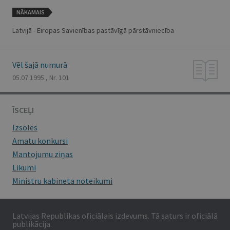
NĀKAMAIS
Latvijā - Eiropas Savienības pastāvīgā pārstāvniecība
Vēl šajā numurā
05.07.1995., Nr. 101
ĪSCEĻI
Izsoles
Amatu konkursi
Mantojumu ziņas
Likumi
Ministru kabineta noteikumi
Latvijas Republikas oficiālais izdevums. Tā saturs ir oficiālā
publikācija.