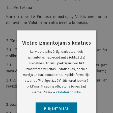
1.4. Vērtēšana
Konkursu vērtē Finansu ministrijas, Valsts ieņēmumu
dienesta un Valsts kontroles iecelta komisija.
2. Konkursa nosacījumi
Vietnē izmantojam sīkdatnes
2.1. Katrs no konkursa pretendentiem saskaņā ar šo
Lai vietne pilnvērtīgi darbotos, tiek
nolikumu iesniedz:
izmantotas nepieciešamās (obligātās)
sīkdatnes. Ar Jūsu piekrišanu var tikt
2.1.1. pieteikumu, kurā norādītas vispārējas ziņas par
izmantotas vēl citas – statistikas, sociālo
savu darbību atbilstoši šī nolikuma 4.punkta prasībām;
mediju un funkcionalitātes. Papildinformācijai
2.1.2. piedāvājamo pakalpojumu paketi saskaņā ar
atveriet "Pielāgot izvēli". Jūs varat jebkurā
revīzijas uzdevumu.
brīdī mainīt savu izvēli, atgriežoties šajā
vietnē. Plašāk –
sīkdatņu politikā
.
3. Konkursa norises termiņi
PIEŅEMT VISAS