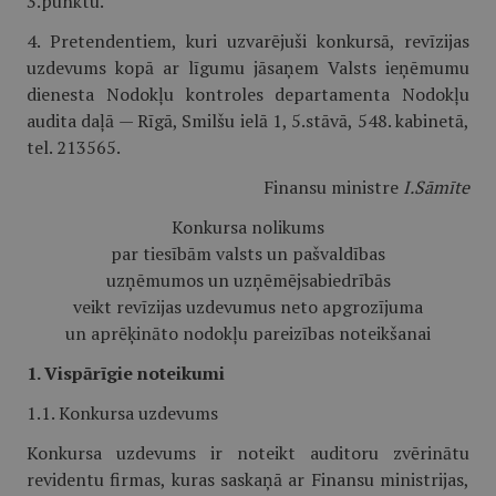
3.punktu.
4. Pretendentiem, kuri uzvarējuši konkursā, revīzijas
uzdevums kopā ar līgumu jāsaņem Valsts ieņēmumu
dienesta Nodokļu kontroles departamenta Nodokļu
audita daļā — Rīgā, Smilšu ielā 1, 5.stāvā, 548. kabinetā,
tel. 213565.
Finansu ministre
I.Sāmīte
Konkursa nolikums
par tiesībām valsts un pašvaldības
uzņēmumos un uzņēmējsabiedrībās
veikt revīzijas uzdevumus neto apgrozījuma
un aprēķināto nodokļu pareizības noteikšanai
1. Vispārīgie noteikumi
1.1. Konkursa uzdevums
Konkursa uzdevums ir noteikt auditoru zvērinātu
revidentu firmas, kuras saskaņā ar Finansu ministrijas,