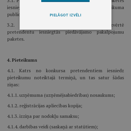
3.1. Pieteikuma un piedāvājamo pakalpojumu paketes
iesniegšanas termiņš ir 7 dienas no kunkursa nolikuma
publicēšanas brīža “Latvijas Vēstnesī”.
PIELĀGOT IZVĒLI
3.2. 7 dienu laikā konkursa komisija izvērtē
pretendentu iesniegtās piedāvājamo pakalpojumu
paketes.
4. Pieteikums
4.1. Katrs no konkursa pretendentiem iesniedz
pieteikumu noteiktajā termiņā, un tas satur šādas
ziņas:
4.1.1. uzņēmuma (uzņēmējsabiedrības) nosaukums;
4.1.2. reģistrācijas apliecības kopija;
4.1.3. izziņa par nodokļu samaksu;
4.1.4. darbības veidi (saskaņā ar statūtiem);