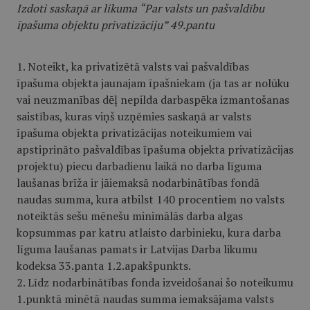
Izdoti saskaņā ar likuma “Par valsts un pašvaldību
īpašuma objektu privatizāciju” 49.pantu
1. Noteikt, ka privatizētā valsts vai pašvaldības
īpašuma objekta jaunajam īpašniekam (ja tas ar nolūku
vai neuzmanības dēļ nepilda darbaspēka izmantošanas
saistības, kuras viņš uzņēmies saskaņā ar valsts
īpašuma objekta privatizācijas noteikumiem vai
apstiprināto pašvaldības īpašuma objekta privatizācijas
projektu) piecu darbadienu laikā no darba līguma
laušanas brīža ir jāiemaksā nodarbinātības fondā
naudas summa, kura atbilst 140 procentiem no valsts
noteiktās sešu mēnešu minimālās darba algas
kopsummas par katru atlaisto darbinieku, kura darba
līguma laušanas pamats ir Latvijas Darba likumu
kodeksa 33.panta 1.2.apakšpunkts.
2. Līdz nodarbinātības fonda izveidošanai šo noteikumu
1.punktā minētā naudas summa iemaksājama valsts