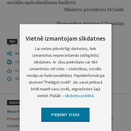
sociālās apdrošināšanas budžetā.
Ministru prezidents M.Gailis
Ekonomikas ministrs J.Zvanītājs
Vietnē izmantojam sīkdatnes
RĪKI
Lai vietne pilnvērtīgi darbotos, tiek
PASTĀSTI CITIEM
izmantotas nepieciešamās (obligātās)
sīkdatnes. Ar Jūsu piekrišanu var tikt
IZDRUKĀT PUBLIKĀCIJU
izmantotas vēl citas – statistikas, sociālo
LEJUPLĀDĒT LAIDIENU (PDF)
mediju un funkcionalitātes. Papildinformācijai
PAR OFICIĀLO IZDEVUMU
atveriet "Pielāgot izvēli". Jūs varat jebkurā
brīdī mainīt savu izvēli, atgriežoties šajā
vietnē. Plašāk –
sīkdatņu politikā
.
NĀKAMAIS
Ministru kabineta noteikumi Nr. 172
PIEŅEMT VISAS
Privatizācijas aģentūras rezerves fonda līdzekļu izlietošanas
noteikumi