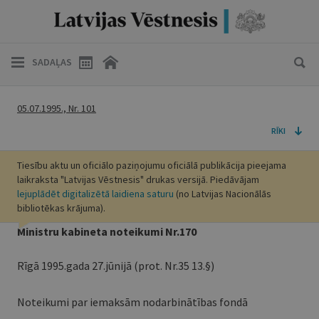
SADAĻAS
05.07.1995., Nr. 101
RĪKI
Tiesību aktu un oficiālo paziņojumu oficiālā publikācija pieejama
laikraksta "Latvijas Vēstnesis" drukas versijā. Piedāvājam
lejuplādēt digitalizētā laidiena saturu
(no Latvijas Nacionālās
bibliotēkas krājuma).
Ministru kabineta noteikumi Nr.170
Rīgā 1995.gada 27.jūnijā (prot. Nr.35 13.§)
Noteikumi par iemaksām nodarbinātības fondā