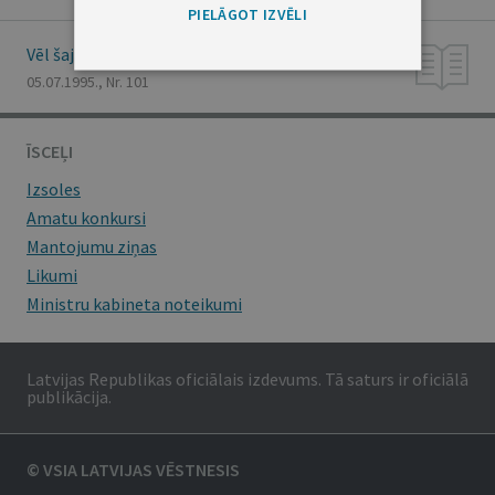
PIELĀGOT IZVĒLI
Vēl šajā numurā
05.07.1995., Nr. 101
ĪSCEĻI
Izsoles
Amatu konkursi
Mantojumu ziņas
Likumi
Ministru kabineta noteikumi
Latvijas Republikas oficiālais izdevums. Tā saturs ir oficiālā
publikācija.
© VSIA LATVIJAS VĒSTNESIS