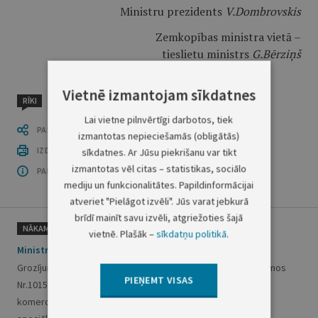
Ministru prezidents
V.Dombrovskis
Zemkopības ministra vietā –
tieslietu ministrs
G.B
ērziņš
Vietnē izmantojam sīkdatnes
RĪKI
Lai vietne pilnvērtīgi darbotos, tiek
PASTĀSTI CITIEM
izmantotas nepieciešamās (obligātās)
IZDRUKĀT PUBLIKĀCIJU
sīkdatnes. Ar Jūsu piekrišanu var tikt
izmantotas vēl citas – statistikas, sociālo
PAR OFICIĀLO IZDEVUMU
mediju un funkcionalitātes. Papildinformācijai
atveriet "Pielāgot izvēli". Jūs varat jebkurā
brīdī mainīt savu izvēli, atgriežoties šajā
NĀKAMAIS
vietnē. Plašāk –
sīkdatņu politikā
.
Ministru kabineta noteikumi Nr.75
Grozījumi Ministru kabineta 2009.gada 8.septembra noteikumos
PIEŅEMT VISAS
Nr.1015 "Kārtība, kādā izsniedz speciālo atļauju (licenci)
komercdarbībai zvejniecībā, kā arī maksā valsts nodevu par