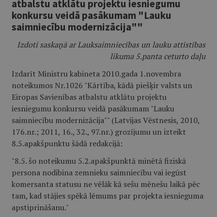
atbalstu atklātu projektu iesniegumu
konkursu veidā pasākumam "Lauku
saimniecību modernizācija""
Izdoti saskaņā ar Lauksaimniecības un lauku attīstības
likuma 5.panta ceturto daļu
Izdarīt Ministru kabineta 2010.gada 1.novembra
noteikumos Nr.1026 "Kārtība, kādā piešķir v
alsts un
Eiropas Savienības atbalstu atklātu projektu
iesniegumu konkursu veidā pasākumam "Lauku
saimniecību modernizācija"
" (Latvijas Vēstnesis, 2010,
176.nr.; 2011, 16., 32., 97.nr.) grozījumu un izteikt
8.5.apakšpunktu šādā redakcijā:
"8.5. šo noteikumu 5.2.apakšpunktā minētā fiziskā
persona nodibina zemnieku saimniecību vai iegūst
komersanta statusu ne vēlāk kā sešu mēnešu laikā pēc
tam, kad stājies spēkā lēmums par projekta iesnieguma
apstiprināšanu."