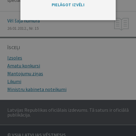
speciālās atļaujas (licences) izsniegšanu"
PIELĀGOT IZVĒLI
Vēl šajā numurā
26.01.2012., Nr. 15
ĪSCEĻI
Izsoles
Amatu konkursi
Mantojumu ziņas
Likumi
Ministru kabineta noteikumi
Latvijas Republikas oficiālais izdevums. Tā saturs ir oficiālā
publikācija.
© VSIA LATVIJAS VĒSTNESIS