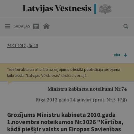
SADAĻAS
26.01.2012., Nr. 15
RĪKI
Tiesību aktu un oficiālo paziņojumu oficiālā publikācija pieejama
laikraksta "Latvijas Vēstnesis" drukas versijā.
Ministru kabineta noteikumi Nr.74
Rīgā 2012.gada 24.janvārī (prot. Nr.5 17.§)
Grozījums Ministru kabineta 2010.gada
1.novembra noteikumos Nr.1026 "Kārtība,
kādā piešķir valsts un Eiropas Savienības