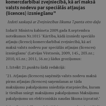
komercdarbībai zvejniecībā, kā arī maksā
valsts nodevu par speciālās atļaujas
(licences) izsniegšanu"
Izdoti saskaņā ar Zvejniecības likuma 7.panta otro daļu
Izdarīt Ministru kabineta 2009.gada 8.septembra
noteikumos Nr.1015 "Kārtība, kādā izsniedz speciālo
atļauju (licenci) komercdarbībai zvejniecībā, kā arī
maksā valsts nodevu par speciālās atļaujas (licences)
izsniegšanu" (Latvijas Vēstnesis, 2009, 145., 203.nr.;
2010, 65.nr.; 2011, 56.nr.) šādus grozījumus:
1. Izteikt 21.punktu šādā redakcijā:
"21. Atļaujas (licences) saņēmējs valsts nodevu maksā
pirms atļaujas (licences) saņemšanas ar tāda
maksājumu pakalpojumu sniedzēja starpniecību, kuram
ir tiesības sniegt maksājumu pakalpojumus Maksājumu
pakalpojumu un elektroniskās naudas likuma izpratnē."