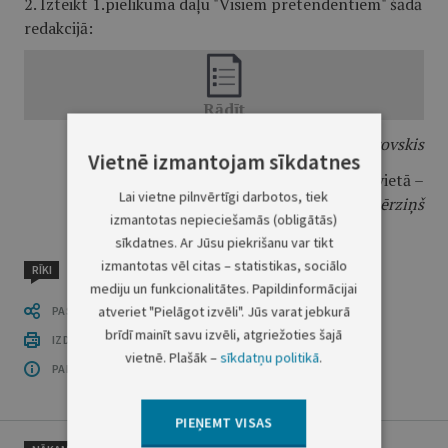
2. Izteikt 1.pielikuma daļu "Visiem pretendentiem" šādā
redakcijā:
Ministru prezidents
V.Dombrovskis
Vietnē izmantojam sīkdatnes
Zemkopības ministra vietā –
Lai vietne pilnvērtīgi darbotos, tiek
tieslietu ministrs
G.Bērziņš
izmantotas nepieciešamās (obligātās)
sīkdatnes. Ar Jūsu piekrišanu var tikt
izmantotas vēl citas – statistikas, sociālo
RĪKI
mediju un funkcionalitātes. Papildinformācijai
atveriet "Pielāgot izvēli". Jūs varat jebkurā
PASTĀSTI CITIEM
brīdī mainīt savu izvēli, atgriežoties šajā
IZDRUKĀT PUBLIKĀCIJU
vietnē. Plašāk –
sīkdatņu politikā
.
PAR OFICIĀLO IZDEVUMU
PIEŅEMT VISAS