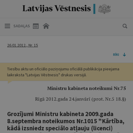
SADAĻAS
26.01.2012., Nr. 15
RĪKI
Tiesību aktu un oficiālo paziņojumu oficiālā publikācija pieejama
laikraksta "Latvijas Vēstnesis" drukas versijā.
Ministru kabineta noteikumi Nr.75
Rīgā 2012.gada 24.janvārī (prot. Nr.5 18.§)
Grozījumi Ministru kabineta 2009.gada
8.septembra noteikumos Nr.1015 "Kārtība,
kādā izsniedz speciālo atļauju (licenci)