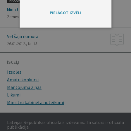
NĀKAMAIS
Ministru kabineta noteikumi Nr.1019
PIELĀGOT IZVĒLI
Zemes kadastrālās uzmērīšanas noteikumi
Vēl šajā numurā
26.01.2012., Nr. 15
ĪSCEĻI
Izsoles
Amatu konkursi
Mantojumu ziņas
Likumi
Ministru kabineta noteikumi
Latvijas Republikas oficiālais izdevums. Tā saturs ir oficiālā
publikācija.