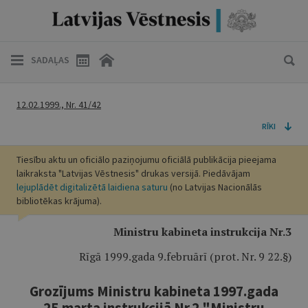
SADAĻAS
12.02.1999., Nr. 41/42
RĪKI
Tiesību aktu un oficiālo paziņojumu oficiālā publikācija pieejama
laikraksta "Latvijas Vēstnesis" drukas versijā. Piedāvājam
lejuplādēt digitalizētā laidiena saturu
(no Latvijas Nacionālās
bibliotēkas krājuma).
Ministru kabineta instrukcija Nr.3
Rīgā 1999.gada 9.februārī (prot. Nr. 9 22.§)
Grozījums Ministru kabineta 1997.gada
25.marta instrukcijā Nr.2 "Ministru