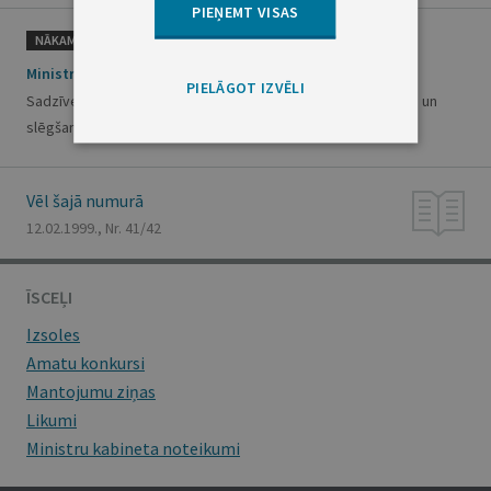
PIEŅEMT VISAS
NĀKAMAIS
Ministru kabineta noteikumi Nr.38
PIELĀGOT IZVĒLI
Sadzīves atkritumu poligonu ierīkošanas, apsaimniekošanas un
slēgšanas noteikumi
Vēl šajā numurā
12.02.1999., Nr. 41/42
ĪSCEĻI
Izsoles
Amatu konkursi
Mantojumu ziņas
Likumi
Ministru kabineta noteikumi