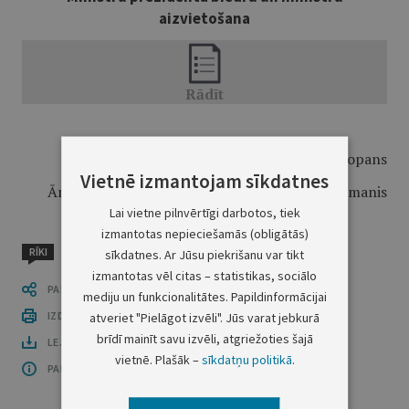
aizvietošana
Ministru prezidents V.Krištopans
Vietnē izmantojam sīkdatnes
Ārlietu ministra vietā - finansu ministrs I.Godmanis
Lai vietne pilnvērtīgi darbotos, tiek
izmantotas nepieciešamās (obligātās)
RĪKI
sīkdatnes. Ar Jūsu piekrišanu var tikt
izmantotas vēl citas – statistikas, sociālo
PASTĀSTI CITIEM
mediju un funkcionalitātes. Papildinformācijai
IZDRUKĀT PUBLIKĀCIJU
atveriet "Pielāgot izvēli". Jūs varat jebkurā
brīdī mainīt savu izvēli, atgriežoties šajā
LEJUPLĀDĒT LAIDIENU (PDF)
vietnē. Plašāk –
sīkdatņu politikā
.
PAR OFICIĀLO IZDEVUMU