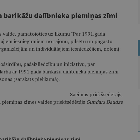
 barikāžu dalībnieka piemiņas zīmi
s valde, pamatojoties uz likumu "Par 1991.gada
tajiem iesniegumiem no rajonu, pilsētu un pagastu
anizācijām un individuālajiem iesniedzējiem, nolemj:
šsirdību, pašaizliedzību un iniciatīvu, par
arbā ar 1991.gada barikāžu dalībnieka piemiņas zīmi
onas (saraksts pielikumā).
Saeimas priekšsēdētājs,
a piemiņas zīmes valdes priekšsēdētājs
Gundars Daudze
barikāžu dalībnieka piemiņas zīmi