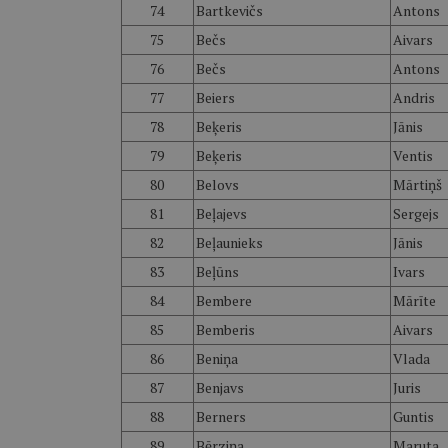
74
Bartkevičs
Antons
75
Bečs
Aivars
76
Bečs
Antons
77
Beiers
Andris
78
Beķeris
Jānis
79
Beķeris
Ventis
80
Belovs
Mārtiņš
81
Beļajevs
Sergejs
82
Beļaunieks
Jānis
83
Beļūns
Ivars
84
Bembere
Mārīte
85
Bemberis
Aivars
86
Beniņa
Vlada
87
Benjavs
Juris
88
Berners
Guntis
89
Bērziņa
Maruta