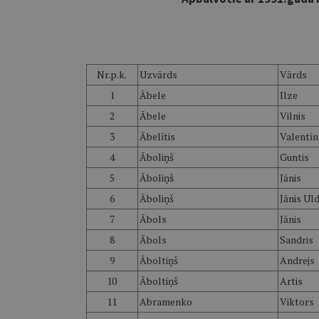
Nr.p.k.
Uzvārds
Vārds
1
Ābele
Ilze
2
Ābele
Vilnis
3
Ābelītis
Valentīn
4
Āboliņš
Guntis
5
Āboliņš
Jānis
6
Āboliņš
Jānis Uld
7
Ābols
Jānis
8
Ābols
Sandris
9
Āboltiņš
Andrejs
10
Āboltiņš
Artis
11
Abramenko
Viktors