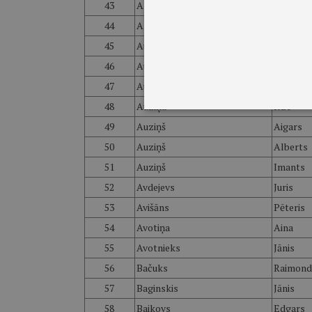
43
Asafrejs
Aigars
44
Aspers
Uldis
45
Augulis
Aldis
46
Auniņa
Andra
47
Auniņš
Jānis
48
Auziņa
Ilze
49
Auziņš
Aigars
50
Auziņš
Alberts
51
Auziņš
Imants
52
Avdejevs
Juris
53
Avišāns
Pēteris
54
Avotiņa
Aina
55
Avotnieks
Jānis
56
Bačuks
Raimond
57
Baginskis
Jānis
58
Baikovs
Edgars