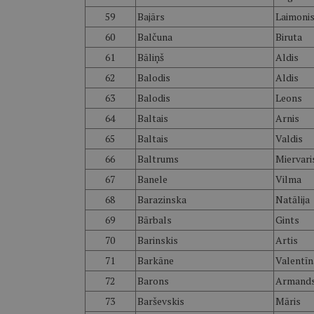
59
Bajārs
Laimoni
60
Balčuna
Biruta
61
Bāliņš
Aldis
62
Balodis
Aldis
63
Balodis
Leons
64
Baltais
Arnis
65
Baltais
Valdis
66
Baltrums
Miervari
67
Banele
Vilma
68
Barazinska
Natālija
69
Bārbals
Gints
70
Barinskis
Artis
71
Barkāne
Valentīn
72
Barons
Armand
73
Barševskis
Māris