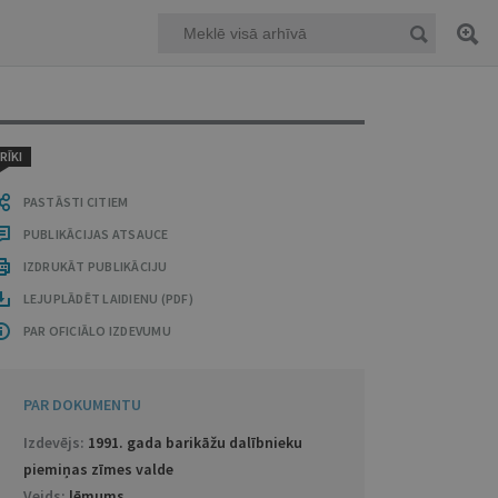
RĪKI
PASTĀSTI CITIEM
PUBLIKĀCIJAS ATSAUCE
IZDRUKĀT PUBLIKĀCIJU
LEJUPLĀDĒT LAIDIENU (PDF)
PAR OFICIĀLO IZDEVUMU
PAR DOKUMENTU
Izdevējs:
1991. gada barikāžu dalībnieku
piemiņas zīmes valde
Veids:
lēmums