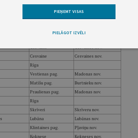
Valmiera
Valmiera
PIEŅEMT VISAS
Cesvaine
Cesvaines nov.
Rencēnu pag.
Burtnieku nov.
PIELĀGOT IZVĒLI
Rencēnu pag.
Burtnieku nov.
Cesvaine
Cesvaines nov.
Cesvaine
Cesvaines nov.
Rīga
Vestienas pag.
Madonas nov.
Matīšu pag.
Burtnieku nov.
Praulienas pag.
Madonas nov.
Rīga
Skrīveri
Skrīveru nov.
s
Lubāna
Lubānas nov.
Klintaines pag.
Pļaviņu nov.
Koknese
Kokneses nov.