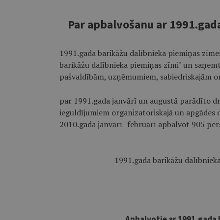
Par apbalvošanu ar 1991.gada
1991.gada barikāžu dalībnieka piemiņas zīme
barikāžu dalībnieka piemiņas zīmi" un saņem
pašvaldībām, uzņēmumiem, sabiedriskajām org
par 1991.gada janvārī un augustā parādīto dro
ieguldījumiem organizatoriskajā un apgādes d
2010.gada janvārī–februārī apbalvot 905 pers
1991.gada barikāžu dalībniek
Apbalvotie ar 1991.gada 