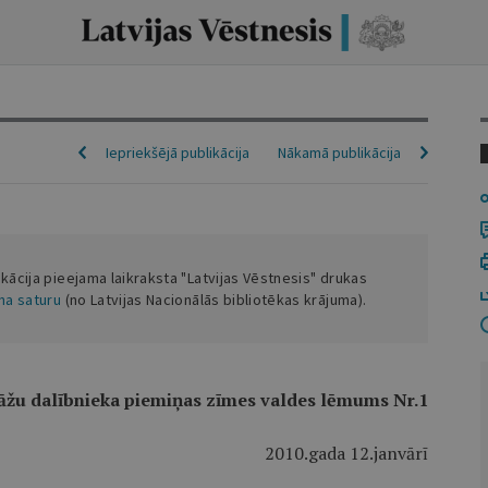
Iepriekšējā publikācija
Nākamā publikācija
ikācija pieejama laikraksta "Latvijas Vēstnesis" drukas
ena saturu
(no Latvijas Nacionālās bibliotēkas krājuma).
āžu dalībnieka piemiņas zīmes valdes lēmums Nr.1
2010.gada 12.janvārī