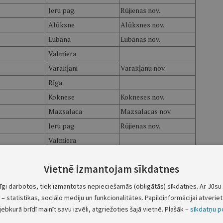
Jeru pag.
Rūjienas nov.
Alūksne
Alūksnes nov.
Lubāna
Lubānas nov.
Valmiera
Varakļāni
Varakļānu nov.
Rīga
Koknese
Kokneses nov.
Mazsalaca
Mazsalacas nov.
Jeru pag.
Rūjienas nov.
Valmiera
Valmiera
Vietnē izmantojam sīkdatnes
Dikļu pag.
Valmieras nov.
Valles pag.
Vecumnieku nov.
tīgi darbotos, tiek izmantotas nepieciešamās (obligātās) sīkdatnes. Ar Jūsu 
– statistikas, sociālo mediju un funkcionalitātes. Papildinformācijai atveriet 
Madona
Madonas nov.
jebkurā brīdī mainīt savu izvēli, atgriežoties šajā vietnē. Plašāk –
sīkdatņu po
Klintaines pag.
Pļaviņu nov.