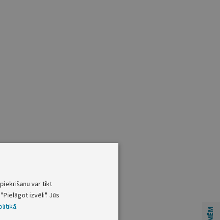
piekrišanu var tikt
"Pielāgot izvēli". Jūs
litikā
.