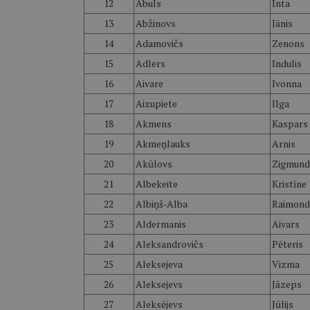
12
Abuls
Inta
13
Abžinovs
Jānis
14
Adamovičs
Zenons
15
Adlers
Indulis
16
Aivare
Ivonna
17
Aizupiete
Ilga
18
Akmens
Kaspars
19
Akmeņlauks
Arnis
20
Akūlovs
Zigmund
21
Albekeite
Kristīne
22
Albiņš-Alba
Raimond
23
Aldermanis
Aivars
24
Aleksandrovičs
Pēteris
25
Aleksejeva
Vizma
26
Aleksejevs
Jāzeps
27
Aleksējevs
Jūlijs