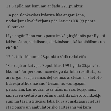
11. Papildināt lēmumu ar šādu 221.punktu:
"Ja pēc slepkavības izdarīta līķa apgānīšana,
nodarījums kvalificējams pēc Latvijas KK 99.panta
10.punkta.
Līķa apgānīšana var izpausties kā ņirgāšanās par līķi, tā
izķēmošana, sadalīšana, dedzināšana, kā kanibālisms un
citādi."
12. Izteikt lēmuma 28.punktu šādā redakcijā:
"Saskaņā ar Latvijas Republikas 1991.gada 23.janvāra
likumu "Par personu noziedzīgo darbību rezultātā, kā
arī organizāciju vainas dēļ cietušo ārstēšanai izlietoto
līdzekļu atlīdzināšanu" tiesām no vainīgajām
personām, kas nodarījušas tīšus miesas bojājumus,
jāpiedzen cietušo ārstēšanai faktiski izlietoto līdzekļu
summa tās institūcijas labā, kura apmaksājusi cietušā
stacionāro un ambulatorisko ārstēšanu vai kura