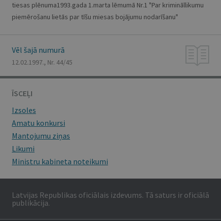
tiesas plēnuma1993.gada 1.marta lēmumā Nr.1 "Par krimināllikumu
piemērošanu lietās par tīšu miesas bojājumu nodarīšanu"
Vēl šajā numurā
12.02.1997., Nr. 44/45
ĪSCEĻI
Izsoles
Amatu konkursi
Mantojumu ziņas
Likumi
Ministru kabineta noteikumi
Latvijas Republikas oficiālais izdevums. Tā saturs ir oficiālā
publikācija.