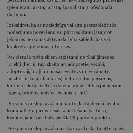
personas darbība, kas izriet no viņas iegūtās profesijas
(piemēram, ārsta, jurista, žurnālista profesionālā
darbība).
Izskaidrot, ka ar noziedzīga vai cita pretsabiedriska
nodarījuma novēršanu vai pārtraukšanu jāsaprot
jebkuras personas aktīva darbība sabiedrības vai
konkrētas personas interesēs.
Par cietušā tuviniekiem atzīstami ne tikai ģimenes
locekļi (bērni, tajā skaitā arī adoptētie, vecāki,
adoptētāji, brāļi un māsas, vectēvs un vecāmāte,
mazbērni, kā arī laulātais), bet arī citas personas,
kurām ir dārga cietušā dzīvība un veselība (piemēram,
līgava, brālēns, māsīca, svainis u.tml.).
Personas noslepkavošana par to, ka tā devusi liecību
krimināllietā pirmstiesas izmeklēšanā vai tiesā,
kvalificējama pēc Latvijas KK 99.panta 3.punkta.
Personas noslepkavošana sakarā ar to, ka tā atteikusies