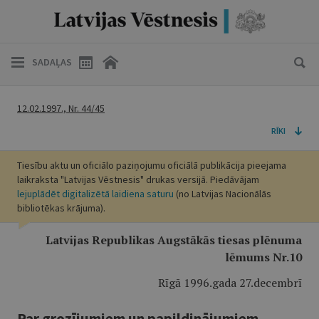
SADAĻAS
12.02.1997., Nr. 44/45
RĪKI
Tiesību aktu un oficiālo paziņojumu oficiālā publikācija pieejama
laikraksta "Latvijas Vēstnesis" drukas versijā. Piedāvājam
lejuplādēt digitalizētā laidiena saturu
(no Latvijas Nacionālās
bibliotēkas krājuma).
Latvijas Republikas Augstākās tiesas plēnuma
lēmums Nr.10
Rīgā 1996.gada 27.decembrī
Par grozījumiem un papildinājumiem