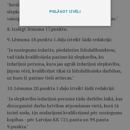
"Sevišķa cietsirdība var izpausties, arī izdarot
slepkavību cietušajam tuvu personu klātbūtnē, ja
PIELĀGOT IZVĒLI
vainīgais apzinājies, ka sagādā tām sevišķas ciešanas."
8. Izslēgt lēmuma 17.punktu.
9. Lēmuma 18.punkta 1.daļu izteikt šādā redakcijā:
"Ja noziegums izdarīts, piedaloties līdzdalībniekiem,
tad tāda kvalificējoša pazīme kā slepkavība, ko
izdarījusi persona, kura jau agrāk izdarījusi slepkavību,
jāņem vērā, kvalificējot tikai tā līdzdalībnieka darbības,
uz kuru šī pazīme tieši attiecas."
10. Lēmuma 20.punkta 1.daļu izteikt šādā redakcijā:
"Ja slepkavību izdarījusi persona tādu darbību laikā, kas
dezorganizē darbu brīvības atņemšanas vietā, kurā tā
izcieš sodu, tās nodarījumi kvalificējami pēc noziegumu
kopības - pēc Latvijas KK 721.panta un 99.panta
9.punkta."