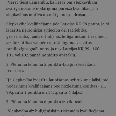
"Vērst tiesu uzmanību, ka lietās par slepkavībām
svarīga nozīme nodarījuma pareizā kvalifikācijā ir
slepkavības motīva un mērķa noskaidrošanai.
Slepkavība kvalificējama pēc Latvijas KK 98.panta, ja tā
izdarīta personisku attiecību dēļ (atriebība,
greizsirdība, naids u.tml.), aiz huligāniskām tieksmēm,
aiz līdzjūtības vai pēc cietušā lūguma vai citos
tamlīdzīgos gadījumos, ja nav Latvijas KK 99., 100.,
101. vai 102.pantā norādīto apstākļu."
2. Plēnuma lēmuma 5.punkta 4.daļu izteikt šādā
redakcijā:
"Ja slepkavība izdarīta laupīšanas uzbrukuma laikā, tad
nodarījums kvalificējams pēc nozieguma kopības - KK
99.panta 1.punkta un 141.panta 4.daļas."
3. Plēnuma lēmuma 6.punktu izteikt šādi:
"Slepkavība aiz huligāniskām tieksmēm kvalificējama