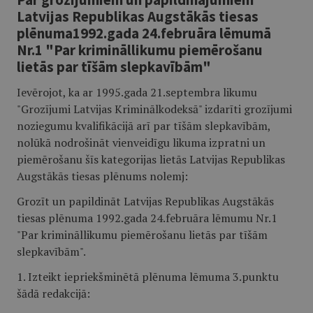
Latvijas Republikas Augstākās tiesas
plēnuma1992.gada 24.februāra lēmumā
Nr.1 "Par krimināllikumu piemērošanu
lietās par tīšām slepkavībām"
Ievērojot, ka ar 1995.gada 21.septembra likumu
"Grozījumi Latvijas Kriminālkodeksā" izdarīti grozījumi
noziegumu kvalifikācijā arī par tīšām slepkavībām,
nolūkā nodrošināt vienveidīgu likuma izpratni un
piemērošanu šīs kategorijas lietās Latvijas Republikas
Augstākās tiesas plēnums nolemj:
Grozīt un papildināt Latvijas Republikas Augstākās
tiesas plēnuma 1992.gada 24.februāra lēmumu Nr.1
"Par krimināllikumu piemērošanu lietās par tīšām
slepkavībām".
1. Izteikt iepriekšminētā plēnuma lēmuma 3.punktu
šādā redakcijā: