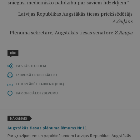
sniegusi medicīnisko palīdzību par saviem līdzekļiem."
Latvijas Republikas Augstākās tiesas priekšsēdētājs
A.Guļāns
Plēnuma sekretāre, Augstākās tiesas senatore
Z.Raupa
RĪKI
PASTĀSTI CITIEM
IZDRUKĀT PUBLIKĀCIJU
LEJUPLĀDĒT LAIDIENU (PDF)
PAR OFICIĀLO IZDEVUMU
NĀKAMAIS
Augstākās tiesas plēnuma lēmums Nr.11
Par grozījumiem un papildinājumiem Latvijas Republikas Augstākās