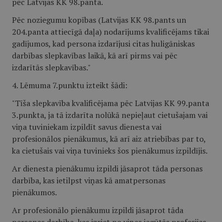
pēc Latvijas KK 98.panta.
Pēc noziegumu kopības (Latvijas KK 98.pants un
204.panta attiecīgā daļa) nodarījums kvalificējams tikai
gadījumos, kad persona izdarījusi citas huligāniskas
darbības slepkavības laikā, kā arī pirms vai pēc
izdarītās slepkavības."
4. Lēmuma 7.punktu izteikt šādi:
"Tīša slepkavība kvalificējama pēc Latvijas KK 99.panta
3.punkta, ja tā izdarīta nolūkā nepieļaut cietušajam vai
viņa tuviniekam izpildīt savus dienesta vai
profesionālos pienākumus, kā arī aiz atriebības par to,
ka cietušais vai viņa tuvinieks šos pienākumus izpildījis.
Ar dienesta pienākumu izpildi jāsaprot tāda personas
darbība, kas ietilpst viņas kā amatpersonas
pienākumos.
Ar profesionālo pienākumu izpildi jāsaprot tāda