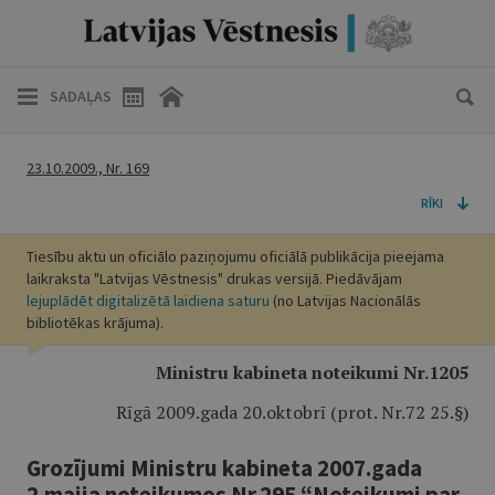
SADAĻAS
23.10.2009., Nr. 169
RĪKI
Tiesību aktu un oficiālo paziņojumu oficiālā publikācija pieejama
laikraksta "Latvijas Vēstnesis" drukas versijā. Piedāvājam
lejuplādēt digitalizētā laidiena saturu
(no Latvijas Nacionālās
bibliotēkas krājuma).
Ministru kabineta noteikumi Nr.1205
Rīgā 2009.gada 20.oktobrī (prot. Nr.72 25.§)
Grozījumi Ministru kabineta 2007.gada
2.maija noteikumos Nr.295 “Noteikumi par