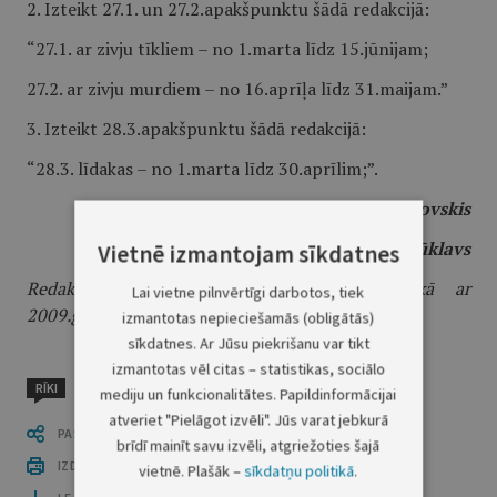
2. Izteikt 27.1. un 27.2.apakšpunktu šādā redakcijā:
“27.1. ar zivju tīkliem – no 1.marta līdz 15.jūnijam;
27.2. ar zivju murdiem – no 16.aprīļa līdz 31.maijam.”
3. Izteikt 28.3.apakšpunktu šādā redakcijā:
“28.3. līdakas – no 1.marta līdz 30.aprīlim;”.
Ministru prezidents
V.Dombrovskis
Zemkopības ministrs
J.Dūklavs
Vietnē izmantojam sīkdatnes
Redakcijas piebilde: noteikumi stājas spēkā ar
Lai vietne pilnvērtīgi darbotos, tiek
2009.gada 24.oktobri.
izmantotas nepieciešamās (obligātās)
sīkdatnes. Ar Jūsu piekrišanu var tikt
izmantotas vēl citas – statistikas, sociālo
RĪKI
mediju un funkcionalitātes. Papildinformācijai
atveriet "Pielāgot izvēli". Jūs varat jebkurā
PASTĀSTI CITIEM
brīdī mainīt savu izvēli, atgriežoties šajā
IZDRUKĀT PUBLIKĀCIJU
vietnē. Plašāk –
sīkdatņu politikā
.