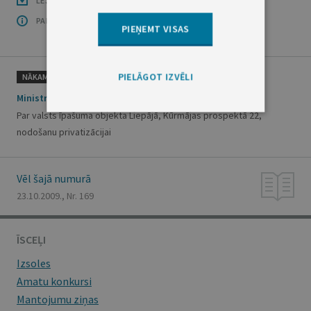
LEJUPLĀDĒT LAIDIENU (PDF)
PAR OFICIĀLO IZDEVUMU
PIEŅEMT VISAS
PIELĀGOT IZVĒLI
NĀKAMAIS
Ministru kabineta rīkojums Nr.716
Par valsts īpašuma objekta Liepājā, Kūrmājas prospektā 22,
nodošanu privatizācijai
Vēl šajā numurā
23.10.2009., Nr. 169
ĪSCEĻI
Izsoles
Amatu konkursi
Mantojumu ziņas