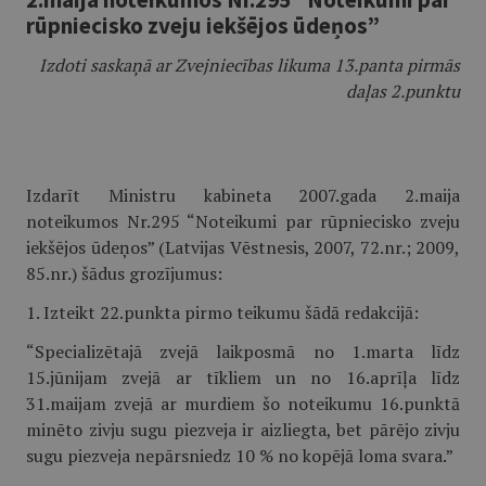
rūpniecisko zveju iekšējos ūdeņos”
Izdoti saskaņā ar Zvejniecības likuma 13.panta pirmās
daļas 2.punktu
Izdarīt Ministru kabineta 2007.gada 2.maija
noteikumos Nr.295 “Noteikumi par rūpniecisko zveju
iekšējos ūdeņos” (Latvijas Vēstnesis, 2007, 72.nr.; 2009,
85.nr.) šādus grozījumus:
1. Izteikt 22.punkta pirmo teikumu šādā redakcijā:
“Specializētajā zvejā laikposmā no 1.marta līdz
15.jūnijam zvejā ar tīkliem un no 16.aprīļa līdz
31.maijam zvejā ar murdiem šo noteikumu 16.punktā
minēto zivju sugu piezveja ir aizliegta, bet pārējo zivju
sugu piezveja nepārsniedz 10 % no kopējā loma svara.”