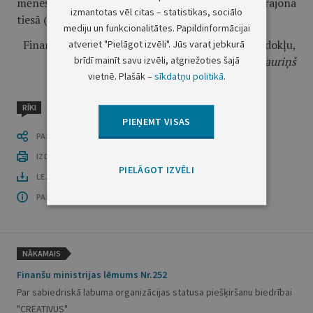
mēneša laikā var pārsūdzēt Administratīvajā rajona
izmantotas vēl citas – statistikas, sociālo
tiesā (Rīgā, Antonijas ielā 6, LV–1010).
mediju un funkcionalitātes. Papildinformācijai
Finanšu ministrijas valsts sekretāra vietnieks nodokļu,
atveriet "Pielāgot izvēli". Jūs varat jebkurā
brīdī mainīt savu izvēli, atgriežoties šajā
muitas un grāmatvedības jautājumos
D.Tauriņš
vietnē. Plašāk –
sīkdatņu politikā
.
RĪKI
PIEŅEMT VISAS
PASTĀSTI CITIEM
IZDRUKĀT PUBLIKĀCIJU
PIELĀGOT IZVĒLI
LEJUPLĀDĒT LAIDIENU (PDF)
PAR OFICIĀLO IZDEVUMU
NĀKAMAIS
Finanšu ministrijas lēmums Nr.252
Par sabiedriskā labuma organizācijas statusa piešķiršanu biedrībai
"CREATIVUS"