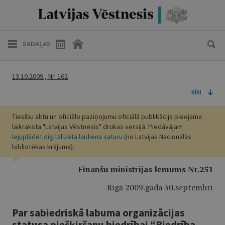
SADAĻAS
13.10.2009., Nr. 162
RĪKI
Tiesību aktu un oficiālo paziņojumu oficiālā publikācija pieejama
laikraksta "Latvijas Vēstnesis" drukas versijā. Piedāvājam
lejuplādēt digitalizētā laidiena saturu
(no Latvijas Nacionālās
bibliotēkas krājuma).
Finanšu ministrijas lēmums Nr.251
Rīgā 2009.gada 30.septembrī
Par sabiedriskā labuma organizācijas
statusa piešķiršanu biedrībai “Biedrība