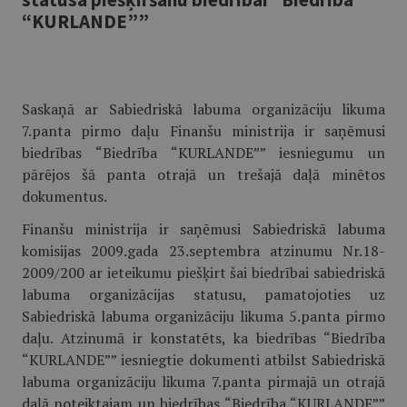
“KURLANDE””
Saskaņā ar Sabiedriskā labuma organizāciju likuma
7.panta pirmo daļu Finanšu ministrija ir saņēmusi
biedrības “Biedrība “KURLANDE”” iesniegumu un
pārējos šā panta otrajā un trešajā daļā minētos
dokumentus.
Finanšu ministrija ir saņēmusi Sabiedriskā labuma
komisijas 2009.gada 23.septembra atzinumu Nr.18-
2009/200 ar ieteikumu piešķirt šai biedrībai sabiedriskā
labuma organizācijas statusu, pamatojoties uz
Sabiedriskā labuma organizāciju likuma 5.panta pirmo
daļu. Atzinumā ir konstatēts, ka biedrības “Biedrība
“KURLANDE”” iesniegtie dokumenti atbilst Sabiedriskā
labuma organizāciju likuma 7.panta pirmajā un otrajā
daļā noteiktajam un biedrības “Biedrība “KURLANDE””