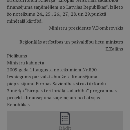
struktūrfondu 3.mērķa “Eiropas teritoriālā sadarbība”
finansējuma saņēmējiem no Latvijas Republikas”, izlieto
šo noteikumu 24., 25., 26., 27., 28. un 29.punktā
minētajā kārtībā.
Ministru prezidents V.Dombrovskis
Reģionālās attīstības un pašvaldību lietu ministrs
E.Zalāns
Pielikums
Ministru kabineta
2009.gada 11.augusta noteikumiem Nr.890
Iesniegums par valsts budžeta finansējuma
pieprasījumu Eiropas Savienības struktūrfondu
3.mērķa “Eiropas teritoriālā sadarbība” programmas
projekta finansējuma saņēmējam no Latvijas
Republikas