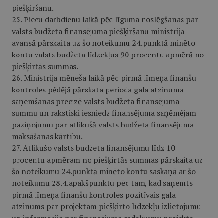
piešķiršanu.
25. Piecu darbdienu laikā pēc līguma noslēgšanas par
valsts budžeta finansējuma piešķiršanu ministrija
avansā pārskaita uz šo noteikumu 24.punktā minēto
kontu valsts budžeta līdzekļus 90 procentu apmērā no
piešķirtās summas.
26. Ministrija mēneša laikā pēc pirmā līmeņa finanšu
kontroles pēdējā pārskata perioda gala atzinuma
saņemšanas precizē valsts budžeta finansējuma
summu un rakstiski iesniedz finansējuma saņēmējam
paziņojumu par atlikušā valsts budžeta finansējuma
maksāšanas kārtību.
27. Atlikušo valsts budžeta finansējumu līdz 10
procentu apmēram no piešķirtās summas pārskaita uz
šo noteikumu 24.punktā minēto kontu saskaņā ar šo
noteikumu 28.4.apakšpunktu pēc tam, kad saņemts
pirmā līmeņa finanšu kontroles pozitīvais gala
atzinums par projektam piešķirto līdzekļu izlietojumu