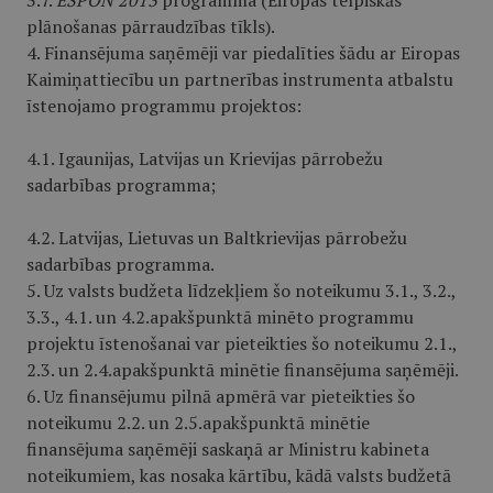
3.7.
ESPON 2013
programma (Eiropas telpiskās
plānošanas pārraudzības tīkls).
4. Finansējuma saņēmēji var piedalīties šādu ar Eiropas
Kaimiņattiecību un partnerības instrumenta atbalstu
īstenojamo programmu projektos:
4.1. Igaunijas, Latvijas un Krievijas pārrobežu
sadarbības programma;
4.2. Latvijas, Lietuvas un Baltkrievijas pārrobežu
sadarbības programma.
5. Uz valsts budžeta līdzekļiem šo noteikumu 3.1., 3.2.,
3.3., 4.1. un 4.2.apakšpunktā minēto programmu
projektu īstenošanai var pieteikties šo noteikumu 2.1.,
2.3. un 2.4.apakšpunktā minētie finansējuma saņēmēji.
6. Uz finansējumu pilnā apmērā var pieteikties šo
noteikumu 2.2. un 2.5.apakšpunktā minētie
finansējuma saņēmēji saskaņā ar Ministru kabineta
noteikumiem, kas nosaka kārtību, kādā valsts budžetā