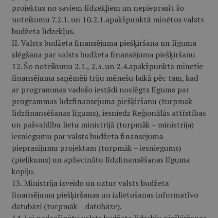
projektus no saviem līdzekļiem un nepieprasīt šo
noteikumu 7.2.1. un 10.2.1.apakšpunktā minētos valsts
budžeta līdzekļus.
II. Valsts budžeta finansējuma piešķiršana un līguma
slēgšana par valsts budžeta finansējuma piešķiršanu
12. Šo noteikumu 2.1., 2.3. un 2.4.apakš­punktā minētie
finansējuma saņēmēji triju mēnešu laikā pēc tam, kad
ar programmas vadošo iestādi noslēgts līgums par
programmas līdzfinansējuma piešķiršanu (turpmāk –
līdzfinansēšanas līgums), iesniedz Reģionālās attīstības
un pašvaldību lietu ministrijā (turpmāk – ministrija)
iesniegumu par valsts budžeta finansējuma
pieprasījumu projektam (turpmāk – iesniegums)
(pielikums) un apliecinātu līdzfinansēšanas līguma
kopiju.
13. Ministrija izveido un uztur valsts budžeta
finansējuma piešķiršanas un izlietošanas informatīvo
datubāzi (turpmāk – datubāze).