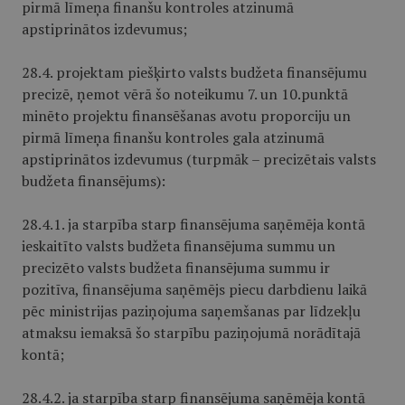
pirmā līmeņa finanšu kontroles atzinumā
apstiprinātos izdevumus;
28.4. projektam piešķirto valsts budžeta finansējumu
precizē, ņemot vērā šo noteikumu 7. un 10.punktā
minēto projektu finansēšanas avotu proporciju un
pirmā līmeņa finanšu kontroles gala atzinumā
apstiprinātos izdevumus (turpmāk – precizētais valsts
budžeta finansējums):
28.4.1. ja starpība starp finansējuma saņēmēja kontā
ieskaitīto valsts budžeta finansējuma summu un
precizēto valsts budžeta finansējuma summu ir
pozitīva, finansējuma saņēmējs piecu darbdienu laikā
pēc ministrijas paziņojuma saņemšanas par līdzekļu
atmaksu iemaksā šo starpību paziņojumā norādītajā
kontā;
28.4.2. ja starpība starp finansējuma saņēmēja kontā