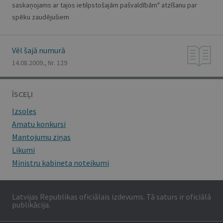
saskaņojams ar tajos ietilpstošajām pašvaldībām" atzīšanu par
spēku zaudējušiem
Vēl šajā numurā
14.08.2009., Nr. 129
ĪSCEĻI
Izsoles
Amatu konkursi
Mantojumu ziņas
Likumi
Ministru kabineta noteikumi
Latvijas Republikas oficiālais izdevums. Tā saturs ir oficiālā
publikācija.