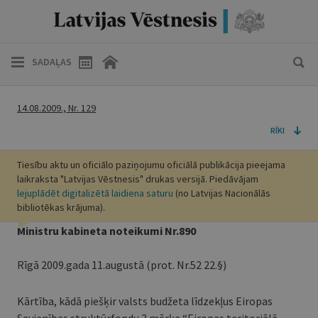
SADAĻAS
14.08.2009., Nr. 129
RĪKI
Tiesību aktu un oficiālo paziņojumu oficiālā publikācija pieejama
laikraksta "Latvijas Vēstnesis" drukas versijā. Piedāvājam
lejuplādēt digitalizētā laidiena saturu
(no Latvijas Nacionālās
bibliotēkas krājuma).
Ministru kabineta noteikumi Nr.890
Rīgā 2009.gada 11.augustā (prot. Nr.52 22.§)
Kārtība, kādā piešķir valsts budžeta līdzekļus Eiropas