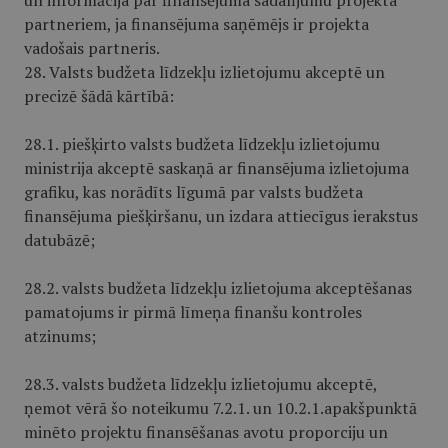
un informācija par finansējuma sadalījumu projekta
partneriem, ja finansējuma saņēmējs ir projekta
vadošais partneris.
28. Valsts budžeta līdzekļu izlietojumu akceptē un
precizē šādā kārtībā:
28.1. piešķirto valsts budžeta līdzekļu izlietojumu
ministrija akceptē saskaņā ar finansējuma izlietojuma
grafiku, kas norādīts līgumā par valsts budžeta
finansējuma piešķiršanu, un izdara attiecīgus ierakstus
datubāzē;
28.2. valsts budžeta līdzekļu izlietojuma akceptēšanas
pamatojums ir pirmā līmeņa finanšu kontroles
atzinums;
28.3. valsts budžeta līdzekļu izlietojumu akceptē,
ņemot vērā šo noteikumu 7.2.1. un 10.2.1.apakšpunktā
minēto projektu finansēšanas avotu proporciju un