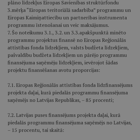
plāno līdzekļus Eiropas Savienības struktūrfondu
3.mērķa “Eiropas teritoriālā sadarbība” programmu un
Eiropas Kaimiņattiecību un partnerības instrumenta
programmu īstenošanai un veic maksājumus.
7. Šo noteikumu 3.1., 3.2. un 3.3.apakš­punktā minēto
programmu projektus finansē no Eiropas Reģionālās
attīstības fonda līdzekļiem, valsts budžeta līdzekļiem,
pašvaldību budžeta līdzekļiem un pārējo programmu
finansējuma saņēmēju līdzekļiem, ievērojot šādas
projektu finansēšanas avotu proporcijas:
7.1. Eiropas Reģionālās attīstības fonda līdzfinansējums
projekta daļai, kurā piedalās programmu finansējuma
saņēmējs no Latvijas Republikas, – 85 procenti;
7.2. Latvijas puses finansējums projekta daļai, kurā
piedalās programmu finansējuma saņēmējs no Latvijas,
– 15 procentu, tai skaitā: