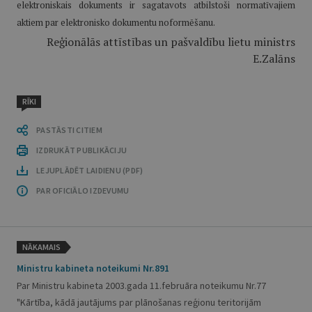
elektroniskais dokuments ir sagatavots atbilstoši normatīvajiem
aktiem par elektronisko dokumentu noformēšanu.
Reģionālās attīstības un pašvaldību lietu ministrs
E.Zalāns
RĪKI
PASTĀSTI CITIEM
IZDRUKĀT PUBLIKĀCIJU
LEJUPLĀDĒT LAIDIENU (PDF)
PAR OFICIĀLO IZDEVUMU
NĀKAMAIS
Ministru kabineta noteikumi Nr.891
Par Ministru kabineta 2003.gada 11.februāra noteikumu Nr.77
"Kārtība, kādā jautājums par plānošanas reģionu teritorijām