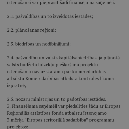
īstenošanai var pieprasīt šādi finansējuma saņēmēji:
2.1. pašvaldības un to izveidotās iestādes;
2.2. plānošanas reģioni;
2.3. biedrības un nodibinājumi;
2.4. pašvaldību un valsts kapitālsabiedrības, ja plānotā
valsts budžeta līdzekļu piešķiršana projektu
īstenošanai nav uzskatāma par komercdarbības
atbalstu Komercdarbības atbalsta kontroles likuma
izpratnē;
2.5. nozaru ministrijas un to padotības iestādes.
3. Finansējuma saņēmēji var piedalīties šādu ar Eiropas
Reģionālās attīstības fonda atbalstu īstenojamo
3.mērķa “Eiropas teritoriālā sadarbība” programmu
projektos: