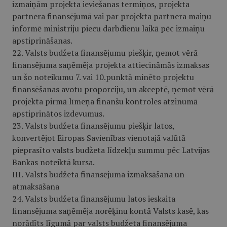
izmaiņām projekta ieviešanas termiņos, projekta
partnera finansējumā vai par projekta partnera maiņu
informē ministriju piecu darbdienu laikā pēc izmaiņu
apstiprināšanas.
22. Valsts budžeta finansējumu piešķir, ņemot vērā
finansējuma saņēmēja projekta attiecināmās izmaksas
un šo noteikumu 7. vai 10.punktā minēto projektu
finansēšanas avotu proporciju, un akceptē, ņemot vērā
projekta pirmā līmeņa finanšu kontroles atzinumā
apstiprinātos izdevumus.
23. Valsts budžeta finansējumu piešķir latos,
konvertējot Eiropas Savienības vienotajā valūtā
pieprasīto valsts budžeta līdzekļu summu pēc Latvijas
Bankas noteiktā kursa.
III. Valsts budžeta finansējuma izmaksāšana un
atmaksāšana
24. Valsts budžeta finansējumu latos ieskaita
finansējuma saņēmēja norēķinu kontā Valsts kasē, kas
norādīts līgumā par valsts budžeta finansējuma