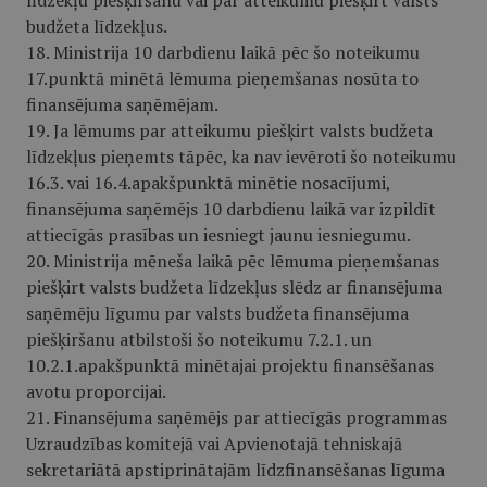
līdzekļu piešķiršanu vai par atteikumu piešķirt valsts
budžeta līdzekļus.
18. Ministrija 10 darbdienu laikā pēc šo noteikumu
17.punktā minētā lēmuma pieņemšanas nosūta to
finansējuma saņēmējam.
19. Ja lēmums par atteikumu piešķirt valsts budžeta
līdzekļus pieņemts tāpēc, ka nav ievēroti šo noteikumu
16.3. vai 16.4.apakš­punktā minētie nosacījumi,
finansējuma saņēmējs 10 darbdienu laikā var izpildīt
attiecīgās prasības un iesniegt jaunu iesniegumu.
20. Ministrija mēneša laikā pēc lēmuma pieņemšanas
piešķirt valsts budžeta līdzekļus slēdz ar finansējuma
saņēmēju līgumu par valsts budžeta finansējuma
piešķiršanu atbilstoši šo noteikumu 7.2.1. un
10.2.1.apakšpunktā minētajai projektu finansēšanas
avotu proporcijai.
21. Finansējuma saņēmējs par attiecīgās programmas
Uzraudzības komitejā vai Apvienotajā tehniskajā
sekretariātā apstiprinātajām līdzfinansēšanas līguma