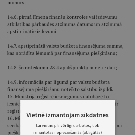
numurs;
14.6. pirmā līmeņa finanšu kontroles vai izdevumu
atbilstības pārbaudes atzinuma datums un atzinumā
apstiprinātie izdevumi;
14.7. apstiprinātā valsts budžeta finansējuma summa,
kas norādīta lē­mumā par finansējuma piešķiršanu;
14.8. šo noteikumu 28.4.apakšpunktā minētie dati;
14.9. informācija par līgumā par valsts budžeta
finansējuma piešķiršanu noteikto saistību izpildi.
15. Ministrija reģistrē iesniegumus datubāzē to
iesniegšanas secībā un katram iesniegumam piešķir
reģistrācijas numuru.
Vietnē izmantojam sīkdatnes
16. Ministrija izskata iesniegumus to reģistrācijas
secībā, ņemot vērā šādus valsts budžeta finansējuma
Lai vietne pilnvērtīgi darbotos, tiek
piešķiršanas nosacījumus:
izmantotas nepieciešamās (obligātās)