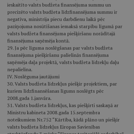
ieskaitīto valsts budžeta finansējuma summu un
precizēto valsts budžeta līdzfinansējuma summu ir
negatīva, ministrija piecu darbdienu laikā pēc
paziņojuma nosūtīšanas iemaksā starpību līgumā par
valsts budžeta finansējuma piešķiršanu norādītajā
finansējuma saņēmēja kontā.
29. Ja pēc līguma noslēgšanas par valsts budžeta
finansējuma piešķiršanu palielinās finansējuma
saņēmēja daļa projektā, valsts budžeta līdzekļu daļu
nepalielina.
IV. Noslēguma jautājumi
30. Valsts budžeta līdzekļus piešķir projektiem, par
kuriem līdzfinansēšanas līgums noslēgts pēc
2008.gada 1.janvāra.
31. Valsts budžeta līdzekļus, kas piešķirti saskaņā ar
Ministru kabineta 2008.gada 15.septembra
noteikumiem Nr.752 “Kārtība, kādā plāno un piešķir
valsts budžeta līdzekļus Eiropas Savienības