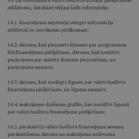
14. Lai nodrošinātu valsts budžeta līdzekļu piešķiršanas
atklātumu, datubāzē iekļauj šādu informāciju:
14.1. finansējuma saņēmēja sniegtā informācija
atbilstoši šo noteikumu pielikumam;
14.2. datums, kad pieņemts lēmums par programmas
līdzfinansējuma piešķiršanu, datums, kad nosūtīts
paziņojums par minētā lēmuma pieņemšanu, un
paziņojuma numurs;
14.3. datums, kad noslēgts līgums par valsts budžeta
finansējuma piešķir­šanu, un līguma numurs;
14.4. maksājumu dzēšanas grafiks, kas norādīts līgumā
par valsts budžeta finansējuma piešķiršanu;
14.5. pārskaitītā valsts budžeta finansējuma summa,
pārskaitīšanas datums un maksājuma uzdevuma