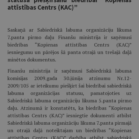
attīstības Centrs (KAC)”
Saskaņā ar Sabiedriskā labuma organizāciju likuma
7.panta pirmo daļu Finanšu ministrija ir saņēmusi
biedrības “Kopienas attīstības Centrs (KAC)”
iesniegumu un pārējos šā panta otrajā un trešajā daļā
minētos dokumentus.
Finanšu ministrija ir saņēmusi Sabiedriskā labuma
komisijas 2009.gada 30.jūnija atzinumu Nr.12-
2009/105 ar ieteikumu piešķirt šai biedrībai sabiedriskā
labuma organizācijas statusu, pamatojoties uz
Sabiedriskā labuma organizāciju likuma 5.panta pirmo
daļu. Atzinumā ir konstatēts, ka biedrības “Kopienas
attīstības Centrs (KAC)” iesniegtie dokumenti atbilst
Sabiedriskā labuma organizāciju likuma 7.panta pirmajā
un otrajā daļā noteiktajam un biedrības “Kopienas
attīstības Centrs (KAC)” darbība atbilst sabiedriskā