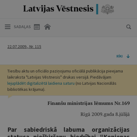
SADAĻAS
22.07.2009., Nr. 115
RĪKI
Tiesību aktu un oficiālo paziņojumu oficiālā publikācija pieejama
laikraksta "Latvijas Vēstnesis" drukas versijā. Piedāvājam
lejuplādēt digitalizētā laidiena saturu
(no Latvijas Nacionālās
bibliotēkas krājuma).
Finanšu ministrijas lēmums Nr.169
Rīgā 2009.gada 8.jūlijā
Par sabiedriskā labuma organizācijas
statusa piešķiršanu biedrībai “Kopienas