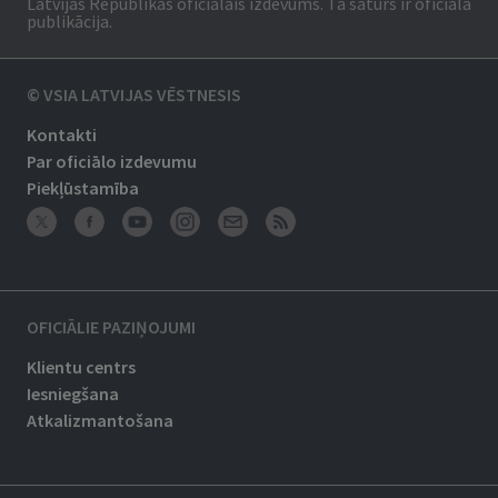
Latvijas Republikas oficiālais izdevums. Tā saturs ir oficiālā
publikācija.
© VSIA LATVIJAS VĒSTNESIS
Kontakti
Par oficiālo izdevumu
Piekļūstamība
OFICIĀLIE PAZIŅOJUMI
Klientu centrs
Iesniegšana
Atkalizmantošana