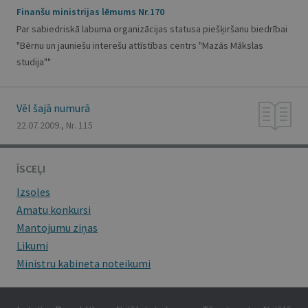
Finanšu ministrijas lēmums Nr.170
Par sabiedriskā labuma organizācijas statusa piešķiršanu biedrībai
"Bērnu un jauniešu interešu attīstības centrs "Mazās Mākslas
studija""
Vēl šajā numurā
22.07.2009., Nr. 115
ĪSCEĻI
Izsoles
Amatu konkursi
Mantojumu ziņas
Likumi
Ministru kabineta noteikumi