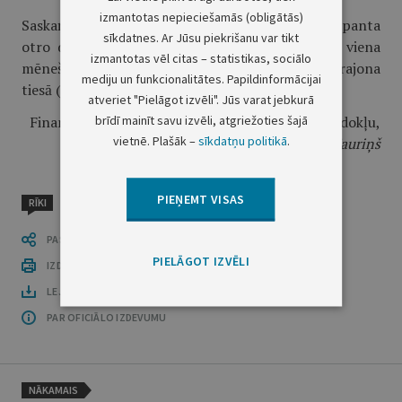
izmantotas nepieciešamās (obligātās)
Saskaņā ar Administratīvā procesa likuma 76.panta
sīkdatnes. Ar Jūsu piekrišanu var tikt
otro daļu un 79.panta pirmo daļu šo lēmumu viena
izmantotas vēl citas – statistikas, sociālo
mēneša laikā var pārsūdzēt Administratīvajā rajona
mediju un funkcionalitātes. Papildinformācijai
tiesā (Rīgā, Antonijas ielā 6, LV–1010).
atveriet "Pielāgot izvēli". Jūs varat jebkurā
brīdī mainīt savu izvēli, atgriežoties šajā
Finanšu ministrijas valsts sekretāra vietnieks nodokļu,
vietnē. Plašāk –
sīkdatņu politikā
.
muitas un grāmatvedības jautājumos
D.Tauriņš
PIEŅEMT VISAS
RĪKI
PASTĀSTI CITIEM
PIELĀGOT IZVĒLI
IZDRUKĀT PUBLIKĀCIJU
LEJUPLĀDĒT LAIDIENU (PDF)
PAR OFICIĀLO IZDEVUMU
NĀKAMAIS