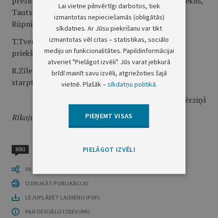
prezidents, Rūpniecības konfederācijas valdes loceklis,
Lai vietne pilnvērtīgi darbotos, tiek
Tautsaimniecības padomes loceklis, Eiropas
izmantotas nepieciešamās (obligātās)
Rūpniecības kameras viceprezidents Latvijā
sīkdatnes. Ar Jūsu piekrišanu var tikt
izmantotas vēl citas – statistikas, sociālo
T.Tverijons - Latvijas Komercbanku asociācijas
mediju un funkcionalitātes. Papildinformācijai
priekšsēdētājs
atveriet "Pielāgot izvēli". Jūs varat jebkurā
R.Zīle - īpašu uzdevumu ministrs sadarbībai ar
brīdī mainīt savu izvēli, atgriežoties šajā
starptautiskajām finansu institūcijām
vietnē. Plašāk –
sīkdatņu politikā
.
Ministru prezidents A.Bērziņš
PIEŅEMT VISAS
Rīkojums stājas spēkā ar 2001.gada 9.maiju.
PIELĀGOT IZVĒLI
RĪKI
PASTĀSTI CITIEM
IZDRUKĀT PUBLIKĀCIJU
LEJUPLĀDĒT LAIDIENU (PDF)
PAR OFICIĀLO IZDEVUMU