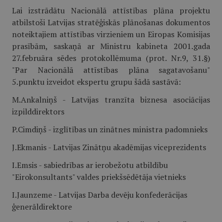
Lai izstrādātu Nacionālā attīstības plāna projektu
atbilstoši Latvijas stratēģiskās plānošanas dokumentos
noteiktajiem attīstības virzieniem un Eiropas Komisijas
prasībām, saskaņā ar Ministru kabineta 2001.gada
27.februāra sēdes protokollēmuma (prot. Nr.9, 31.§)
"Par Nacionālā attīstības plāna sagatavošanu"
5.punktu izveidot ekspertu grupu šādā sastāvā:
M.Ankalniņš - Latvijas tranzīta biznesa asociācijas
izpilddirektors
P.Cimdiņš - izglītības un zinātnes ministra padomnieks
J.Ekmanis - Latvijas Zinātņu akadēmijas viceprezidents
I.Emsis - sabiedrības ar ierobežotu atbildību
"Eirokonsultants" valdes priekšsēdētāja vietnieks
I.Jaunzeme - Latvijas Darba devēju konfederācijas
ģenerāldirektore