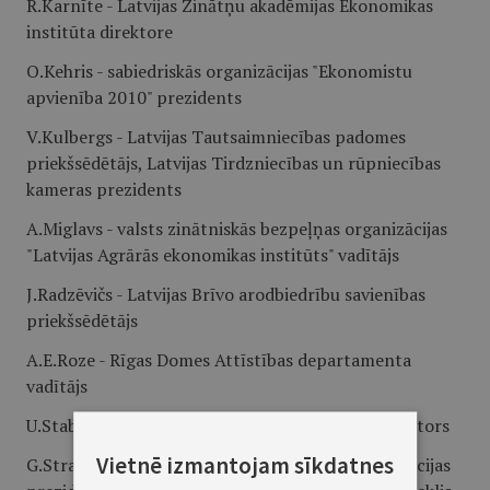
R.Karnīte - Latvijas Zinātņu akadēmijas Ekonomikas
institūta direktore
O.Kehris - sabiedriskās organizācijas "Ekonomistu
apvienība 2010" prezidents
V.Kulbergs - Latvijas Tautsaimniecības padomes
priekšsēdētājs, Latvijas Tirdzniecības un rūpniecības
kameras prezidents
A.Miglavs - valsts zinātniskās bezpeļņas organizācijas
"Latvijas Agrārās ekonomikas institūts" vadītājs
J.Radzēvičs - Latvijas Brīvo arodbiedrību savienības
priekšsēdētājs
A.E.Roze - Rīgas Domes Attīstības departamenta
vadītājs
U.Stabulnieks - Latvijas Tehnoloģiskā centra direktors
Vietnē izmantojam sīkdatnes
G.Strazds - Vieglās rūpniecības uzņēmumu asociācijas