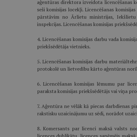
aģentūras direktora izveidota licencēšanas k
seši komisijas locekļi. Licencēšanas komisija
pārstāvim no Ārlietu ministrijas, Iekšlietu
inspekcijas. Licencēšanas komisijas priekšsēdēt
4. Licencēšanas komisijas darbu vada komisija
priekšsēdētāja vietnieks.
5. Licencēšanas komisijas darbu materiāltehn
protokolē un lietvedību kārto aģentūras norīk
6. Licencēšanas komisijas lēmumu par lice
paraksta komisijas priekšsēdētājs vai viņa pro
7. Aģentūra ne vēlāk kā piecas darbdienas p
rakstisku uzaicinājumu uz sēdi, norādot uzaic
8. Komersants par licenci maksā valsts no
licences dublikātu, licences saņēmējs maksā