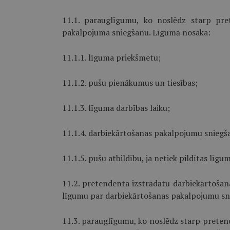
11.1. parauglīgumu, ko noslēdz starp pre
pakalpojuma sniegšanu. Līgumā nosaka:
11.1.1. līguma priekšmetu;
11.1.2. pušu pienākumus un tiesības;
11.1.3. līguma darbības laiku;
11.1.4. darbiekārtošanas pakalpojumu sniegš
11.1.5. pušu atbildību, ja netiek pildītas līgum
11.2. pretendenta izstrādātu darbiekārtoša
līgumu par darbiekārtošanas pakalpojumu sni
11.3. parauglīgumu, ko noslēdz starp preten