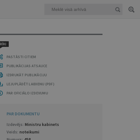
RĪKI
PASTĀSTI CITIEM
PUBLIKĀCIJAS ATSAUCE
IZDRUKĀT PUBLIKĀCIJU
LEJUPLĀDĒT LAIDIENU (PDF)
PAR OFICIĀLO IZDEVUMU
PAR DOKUMENTU
Izdevējs:
Ministru kabinets
Veids:
noteikumi
Numurs:
458