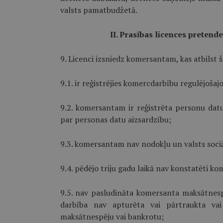
valsts pamatbudžetā.
II. Prasības licences pretend
9. Licenci izsniedz komersantam, kas atbilst
9.1. ir reģistrējies komercdarbību regulējošaj
9.2. komersantam ir reģistrēta personu dat
par personas datu aizsardzību;
9.3. komersantam nav nodokļu un valsts soci
9.4. pēdējo triju gadu laikā nav konstatēti 
9.5. nav pasludināta komersanta maksātnespēj
darbība nav apturēta vai pārtraukta vai
maksātnespēju vai bankrotu;