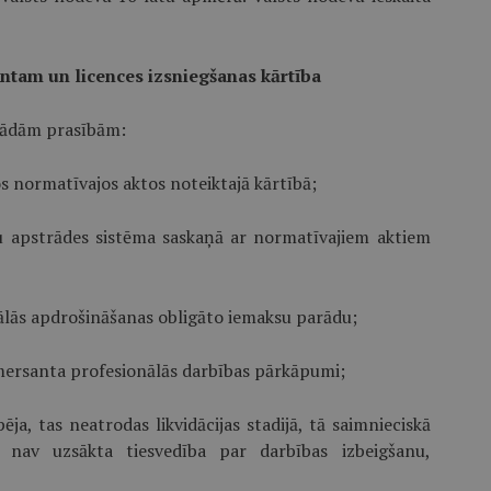
entam un licences izsniegšanas kārtība
 šādām prasībām:
os normatīvajos aktos noteik­tajā kārtībā;
u apstrādes sistēma saskaņā ar normatīvajiem aktiem
ālās apdrošināšanas obligāto iemaksu parādu;
komersanta profesionālās darbības pārkāpumi;
a, tas neatrodas likvidācijas stadijā, tā saimnieciskā
 nav uzsākta tiesvedība par darbības izbeigšanu,