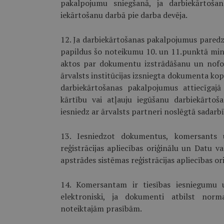
pakalpojumu sniegšanā, ja darbiekārtošan
iekārtošanu darbā pie darba devēja.
12. Ja darbiekārtošanas pakalpojumus paredzē
papildus šo noteikumu 10. un 11.punktā min
aktos par dokumentu izstrā­dāšanu un nofo
ārvalsts institūcijas izsniegta dokumenta kopij
darbiekārtošanas pakalpojumus attiecīgajā
kārtību vai atļauju iegūšanu darbiekārto
iesniedz ar ārvalsts partneri noslēgtā sadarbī
13. Iesniedzot dokumentus, komersants 
reģistrācijas apliecības oriģinālu un Datu v
apstrādes sistēmas reģistrācijas apliecības ori
14. Komersantam ir tiesības iesniegumu 
elektroniski, ja dokumenti atbilst norm
noteiktajām prasībām.