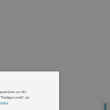
piekrišanu var tikt
"Pielāgot izvēli". Jūs
litikā
.