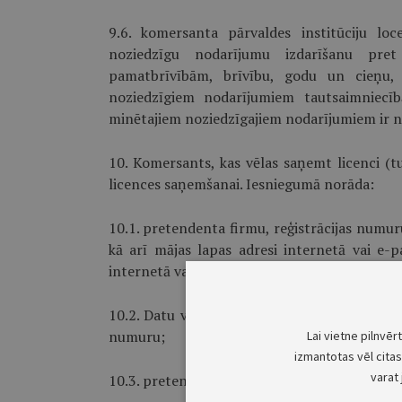
9.6. komersanta pārvaldes institūciju loc
noziedzīgu nodarījumu izdarīšanu pret
pamatbrīvībām, brīvību, godu un cieņu
noziedzīgiem nodarījumiem tautsaimniecīb
minētajiem noziedzī­gajiem nodarījumiem ir 
10. Komersants, kas vēlas saņemt licenci (
licences saņemšanai. Iesniegumā norāda:
10.1. pretendenta firmu, reģistrācijas numuru
kā arī mājas lapas adresi internetā vai e-p
internetā vai ir e-pasta adrese;
10.2. Datu valsts inspekcijā reģistrētas kom
numuru;
Lai vietne pilnvēr
izmantotas vēl citas 
varat 
10.3. pretendenta pārvaldes institūciju locek