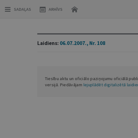
SADAĻAS
ARHĪVS
Laidiens:
06.07.2007., Nr. 108
Tiesību aktu un oficiālo paziņojumu oficiālā publ
versijā. Piedāvājam
lejuplādēt digitalizētā laidi