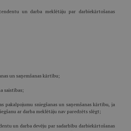
tendentu un darba meklētāju par darbiekārtošanas
anas un saņemšanas kārtību;
a saistības;
nas pakalpojumu sniegšanas un saņemšanas kārtību, ja
egšanu ar darba meklētāju nav paredzēts slēgt;
dentu un darba devēju par sadarbību darbiekārtošanas