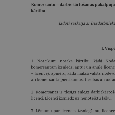
Komersantu – darbiekārtošanas pakalpoju
kārtība
Izdoti saskaņā ar Bezdarbnieku
I. Visp
1. Noteikumi nosaka kārtību, kādā Noda
komersantam izsniedz, aptur un anulē licenc
– licence), apmēru, kādā maksā valsts nodevu
arī komersanta pienākumus, tiesības un uzrau
2. Komersants ir tiesīgs sniegt darbiekārto
licenci. Licenci izsniedz uz nenoteiktu laiku.
3. Lēmumu par licences izsniegšanu, licenc