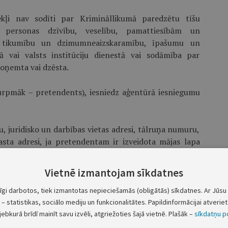
ekļi nav sodīti par Krimināl­likumā paredzētu tīšu
 personas dzīvību, veselību, pamattiesībām un
, tikumību un dzimumneaizskaramību, īpašumu un
ā vai valsts institūciju dienestā vai sodāmība par
noņemta vai dzēsta.
turpmāk – pretendents), iesniedz aģentūrā iesniegumu
, juridisko un darbības vietas adresi, tālruņa numuru,
asta adresi, ja pretendentam ir izveidota mājas lapa
Vietnē izmantojam sīkdatnes
ersanta personas datu apstrādes sistēmas reģistrācijas
tīgi darbotos, tiek izmantotas nepieciešamās (obligātās) sīkdatnes. Ar Jūsu 
– statistikas, sociālo mediju un funkcionalitātes. Papildinformācijai atveriet 
jebkurā brīdī mainīt savu izvēli, atgriežoties šajā vietnē. Plašāk –
sīkdatņu po
ļu vārdu, uzvārdu un personas kodu, kā arī amatu;