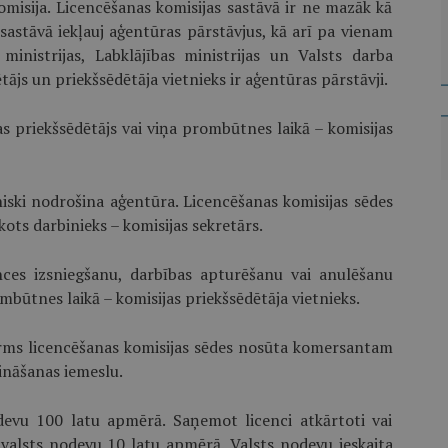
omisija. Licencēšanas komisijas sastāvā ir ne mazāk kā
s sastāvā iekļauj aģentūras pārstāvjus, kā arī pa vienam
 ministrijas, Labklājības ministrijas un Valsts darba
ājs un priekš­sēdētāja vietnieks ir aģentūras pārstāvji.
s priekšsēdētājs vai viņa prombūtnes laikā – komisijas
iski nodrošina aģentūra. Licencēšanas komisijas sēdes
ots darbinieks – komisijas sekretārs.
nces izsniegšanu, darbības apturēšanu vai anulēšanu
mbūtnes laikā – komisijas priekšsēdētāja vietnieks.
irms licencēšanas komisijas sēdes nosūta komersantam
ināšanas iemeslu.
devu 100 latu apmērā. Saņemot licenci atkārtoti vai
 valsts nodevu 10 latu apmērā. Valsts nodevu ieskaita