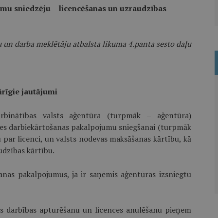
mu sniedzēju – licencēšanas un uzraudzības
 un darba meklētāju atbalsta likuma 4.panta sesto daļu
ārīgie jautājumi
rbinātības valsts aģentūra (turpmāk – aģentūra)
es darb­iekārtošanas pakalpojumu sniegšanai (turpmāk
 par licenci, un valsts nodevas maksāšanas kārtību, kā
dzības kārtību.
šanas pakalpojumus, ja ir saņēmis aģentūras izsniegtu
es darbības apturēšanu un licences anulēšanu pieņem