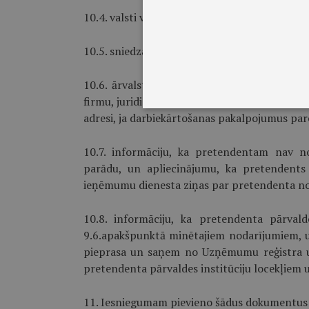
10.4. valsti vai valstis, kurās paredzēts darba
10.5. sniedzamā darbiekārtošanas pakalpojuma
10.6. ārvalsts darbiekārtošanas vai citas lī
firmu, juridisko un darbības vietas adresi, t
adresi, ja darbiekārtošanas pakalpojumus pare
10.7. informāciju, ka pretendentam nav n
parādu, un apliecinājumu, ka pretendents
ieņēmumu dienesta ziņas par pretendenta n
10.8. informāciju, ka pretendenta pārvald
9.6.apakšpunktā minētajiem nodarījumiem, u
pieprasa un saņem no Uzņēmumu reģistra un 
pretendenta pārvaldes institūciju locekļiem 
11. Iesniegumam pievieno šādus dokumentus