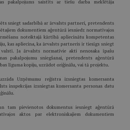
as pakalpojums saistīts ar tiešu darba meklētāja
ts sniegt sadarbībā ar ārvalsts partneri, pretendents
ēta­jiem dokumentiem aģentūrā iesniedz normatīvajos
rmēšanu noteiktajā kārtībā apliecinātu kompetentas
u, kas apliecina, ka ārvalsts partneris ir tiesīgs sniegt
 valstī. Ja ārvalsts normatīvie akti nenosaka īpašu
šanas pakalpojumu sniegšanai, pretendents aģentūrā
bas līguma kopiju, uzrādot oriģinālu, vai tā projektu.
uzrāda Uzņēmumu reģistra izsniegtas komersanta
alsts inspekcijas izsniegtas komersanta personas datu
ģinālu.
un tam pievienotos dokumentus iesniegt aģentūrā
atīvajos aktos par elektroniskajiem dokumentiem