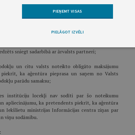
 meklētājus iekārtot darbā;
PIEŅEMT VISAS
 veidu vai veidus;
PIELĀGOT IZVĒLI
dzvērtīgas institūcijas (turpmāk – ārvalsts partneris)
ālruņa numuru, mājas lapas adresi internetā vai e-pasta
dzēts sniegt sadarbībā ar ārvalsts partneri;
odokļu un citu valsts noteikto obligāto maksājumu
 piekrīt, ka aģentūra pieprasa un saņem no Valsts
odokļu parādu samaksu;
es institūciju locekļi nav sodīti par šo noteikumu
n apliecinājumu, ka pretendents piekrīt, ka aģentūra
Iekšlietu ministrijas Informācijas centra ziņas par
un viņu sodāmību.
: