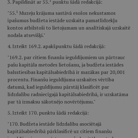
1
3. Papildināt ar 55.
punktu šādā redakcijā:
1
"55.
Muzeju krājuma sastāvā esošos nekustamos
īpašumus budžeta iestāde uzskaita pamatlīdzekļu
kontos atbilstoši to lietojumam un analītiskajā uzskaitē
nodala atsevišķi."
4. Izteikt 169.2. apakšpunktu šādā redakcijā:
"169.2. par citiem finanšu ieguldījumiem un pārtrauc
pašu kapitāla metodes lietošanu, ja budžeta iestādes
balsstiesības kapitālsabiedrībā ir mazākas par 20,001
procentu. Finanšu ieguldījuma uzskaites vērtība
datumā, kad ieguldījumu pārstāj klasificēt par
līdzdalību radniecīgajā kapitālsabiedrībā, ir uzskatāma
par tā izmaksu sākotnējo novērtējumu."
5. Izteikt 170. punktu šādā redakcijā:
"170. Budžeta iestāde līdzdalību asociētajā
kapitālsabiedrībā pārklasificē uz citiem finanšu