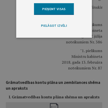
Finanšu ministrs
M. Kučinskis
PIEŅEMT VISAS
Pielikums
PIELĀGOT IZVĒLI
Ministru kabineta
2026. gada 7. jūlija
noteikumiem Nr. 386
"1. pielikums
Ministru kabineta
2018. gada 13. februāra
noteikumiem Nr. 87
Grāmatvedības kontu plāna un zembilances shēma
un apraksts
I. Grāmatvedības kontu plāna shēma un apraksts