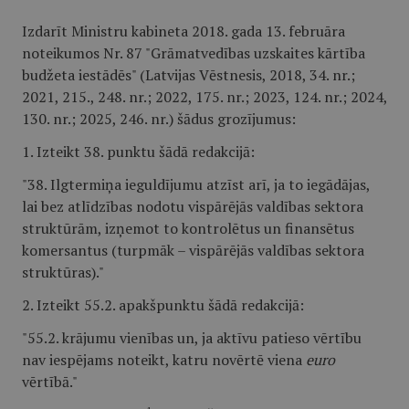
Izdarīt Ministru kabineta 2018. gada 13. februāra
noteikumos Nr. 87 "Grāmatvedības uzskaites kārtība
budžeta iestādēs" (Latvijas Vēstnesis, 2018, 34. nr.;
2021, 215., 248. nr.; 2022, 175. nr.; 2023, 124. nr.; 2024,
130. nr.; 2025, 246. nr.) šādus grozījumus:
1. Izteikt 38. punktu šādā redakcijā:
"38. Ilgtermiņa ieguldījumu atzīst arī, ja to iegādājas,
lai bez atlīdzības nodotu vispārējās valdības sektora
struktūrām, izņemot to kontrolētus un finansētus
komersantus (turpmāk – vispārējās valdības sektora
struktūras)."
2. Izteikt 55.2. apakšpunktu šādā redakcijā:
"55.2. krājumu vienības un, ja aktīvu patieso vērtību
nav iespējams noteikt, katru novērtē viena
euro
vērtībā."