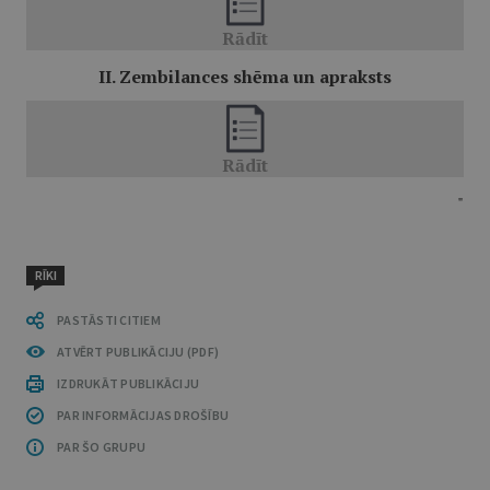
II. Zembilances shēma un apraksts
"
RĪKI
PASTĀSTI CITIEM
ATVĒRT PUBLIKĀCIJU (PDF)
IZDRUKĀT PUBLIKĀCIJU
PAR INFORMĀCIJAS DROŠĪBU
PAR ŠO GRUPU