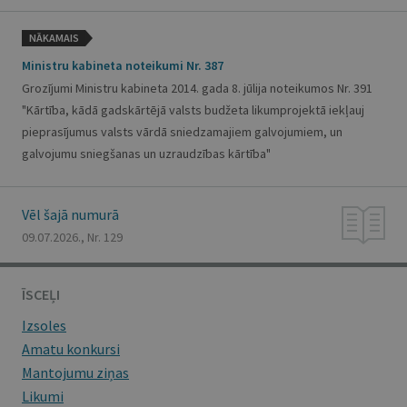
NĀKAMAIS
Ministru kabineta noteikumi Nr. 387
Grozījumi Ministru kabineta 2014. gada 8. jūlija noteikumos Nr. 391
"Kārtība, kādā gadskārtējā valsts budžeta likumprojektā iekļauj
pieprasījumus valsts vārdā sniedzamajiem galvojumiem, un
galvojumu sniegšanas un uzraudzības kārtība"
Vēl šajā numurā
09.07.2026., Nr. 129
ĪSCEĻI
Izsoles
Amatu konkursi
Mantojumu ziņas
Likumi