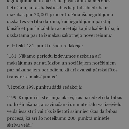
ieguldījumiem un pārtrauc pašu kapitāla metodes
lietošanu, ja tās balsstiesības kapitālsabiedrībā ir
mazākas par 20,001 procentu. Finanšu ieguldījuma
uzskaites vērtība datumā, kad ieguldījumu pārstāj
klasificēt par līdzdalību asociētajā kapitālsabiedrībā, ir
uzskatāma par tā izmaksu sākotnējo novērtējumu."
6. Izteikt 181. punktu šādā redakcijā:
"181. Nākamo periodu izdevumos uzskaita arī
maksājumus par atlīdzību un sociālajiem norēķiniem
par nākamajiem periodiem, kā arī avansā pārskaitītos
transferta maksājumus."
7. Izteikt 199. punktu šādā redakcijā:
"199. Krājumi ir īstermiņa aktīvi, kas paredzēti darbības
nodrošināšanai, atsavināšanai un materiālu vai izejvielu
veidā iesaistīti vai tiks izlietoti saimnieciskās darbības
procesā, kā arī šo noteikumu 200. punktā minētie
aktīvu veidi."