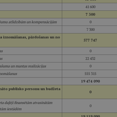
41 600
7 300
jumu atlīdzībām un kompensācijām
0
7 300
ma iznomāšanas, pārdošanas un no
577 747
as
0
as
22 432
ašuma un mantas realizācijas
0
znomāšanas
555 315
19 474 090
ināto publisko personu un budžeta
0
eta daļēji finansētām atvasinātām
0
ētām iestādēm
19 119 090