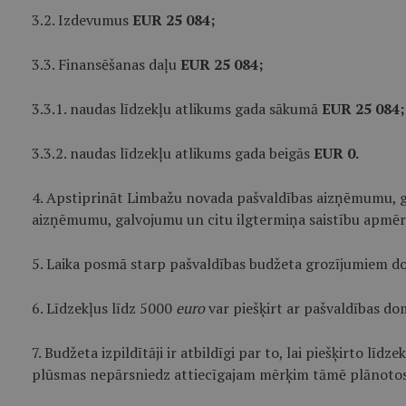
3.2. Izdevumus
EUR 25 084;
3.3. Finansēšanas daļu
EUR 25 084;
3.3.1. naudas līdzekļu atlikums gada sākumā
EUR 25 084;
3.3.2. naudas līdzekļu atlikums gada beigās
EUR 0.
4. Apstiprināt Limbažu novada pašvaldības aizņēmumu, g
aizņēmumu, galvojumu un citu ilgtermiņa saistību apmēr
5. Laika posmā starp pašvaldības budžeta grozījumiem 
6. Līdzekļus līdz 5000
euro
var piešķirt ar pašvaldības d
7. Budžeta izpildītāji ir atbildīgi par to, lai piešķirto l
plūsmas nepārsniedz attiecīgajam mērķim tāmē plānotos