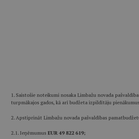
1. Saistošie noteikumi nosaka Limbažu novada pašvaldīb
turpmākajos gados, kā arī budžeta izpildītāju pienākumus
2. Apstiprināt Limbažu novada pašvaldības pamatbudžet
2.1. Ieņēmumus
EUR 49 822 619;