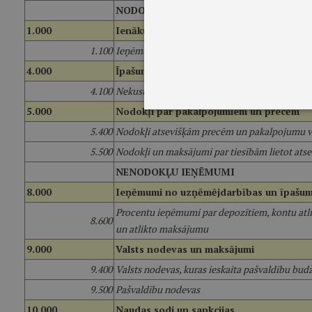
NODOKĻU IEŅĒMUMI
1.000
Ienākuma nodokļi
1.100
Ieņēmumi no iedzīvotāju ienākuma nodokļa
4.000
Īpašuma nodokļi
4.100
Nekustamā īpašuma nodoklis
5.000
Nodokļi par pakalpojumiem un precēm
5.400
Nodokļi atsevišķām precēm un pakalpojumu 
5.500
Nodokļi un maksājumi par tiesībām lietot atse
NENODOKĻU IEŅĒMUMI
8.000
Ieņēmumi no uzņēmējdarbības un īpašu
Procentu ieņēmumi par depozītiem, kontu atli
8.600
un atlikto maksājumu
9.000
Valsts nodevas un maksājumi
9.400
Valsts nodevas, kuras ieskaita pašvaldību bud
9.500
Pašvaldību nodevas
10.000
Naudas sodi un sankcijas