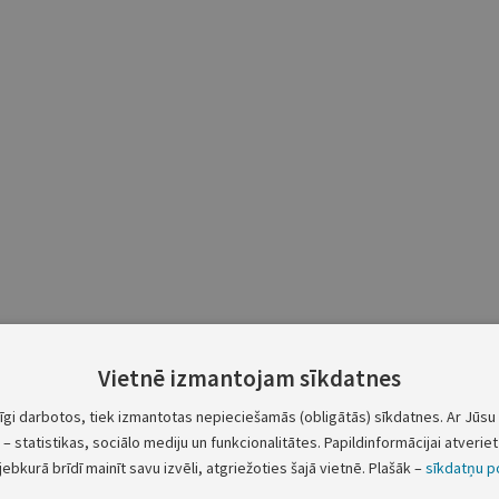
Vietnē izmantojam sīkdatnes
Limbažu novada pašvaldības pamatbudžets
tīgi darbotos, tiek izmantotas nepieciešamās (obligātās) sīkdatnes. Ar Jūsu 
– statistikas, sociālo mediju un funkcionalitātes. Papildinformācijai atveriet 
vumu veids
2026. gada plāns, EUR
jebkurā brīdī mainīt savu izvēli, atgriežoties šajā vietnē. Plašāk –
sīkdatņu po
49 170 426