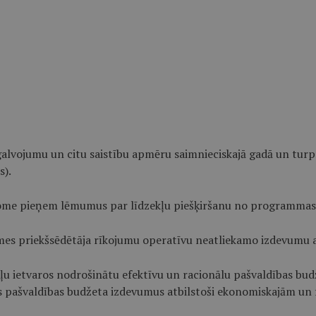
alvojumu un citu saistību apmēru saimnieciskajā gadā un turp
s).
dome pieņem lēmumus par līdzekļu piešķiršanu no programmas 
omes priekšsēdētāja rīkojumu operatīvu neatliekamo izdevumu 
īdzekļu ietvaros nodrošinātu efektīvu un racionālu pašvaldības b
 pašvaldības budžeta izdevumus atbilstoši ekonomiskajām un 