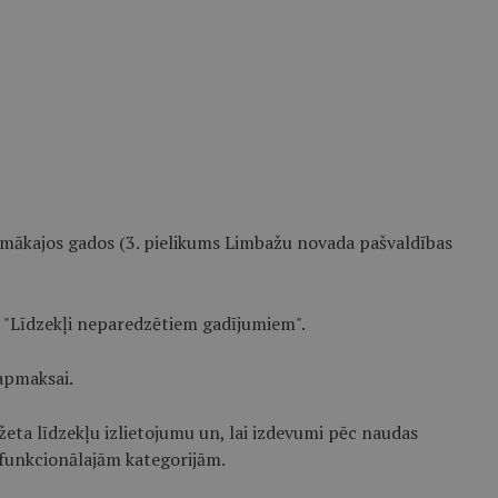
mākajos gados (3. pielikums Limbažu novada pašvaldības
"Līdzekļi neparedzētiem gadījumiem".
apmaksai.
udžeta līdzekļu izlietojumu un, lai izdevumi pēc naudas
funkcionālajām kategorijām.