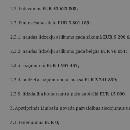
2.2. Izdevumus
EUR 53 623 808;
2.3. Finansēšanas daļu
EUR 3 801 189;
2.3.1. naudas līdzekļu atlikums gada sākumā
EUR 5 296 6
2.3.2. naudas līdzekļu atlikums gada beigās
EUR 76 034;
2.3.3. aizņēmumi
EUR 1 937 437;
2.3.4. budžeta aizņēmumu atmaksa
EUR 3 341 839;
2.3.5. līdzdalība komersantu pašu kapitālā
EUR 15 000.
3. Apstiprināt Limbažu novada pašvaldības ziedojumus u
3.1. Ieņēmumus
EUR 0;