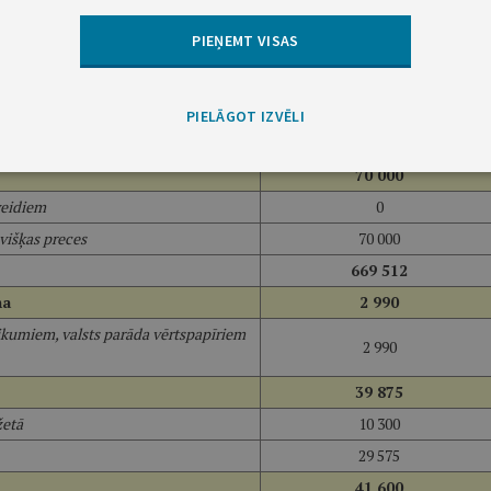
27 883 372
PIEŅEMT VISAS
25 244 791
25 244 791
2 568 581
PIELĀGOT IZVĒLI
2 568 581
70 000
veidiem
0
višķas preces
70 000
669 512
ma
2 990
kumiem, valsts parāda vērtspapīriem
2 990
39 875
žetā
10 300
29 575
41 600