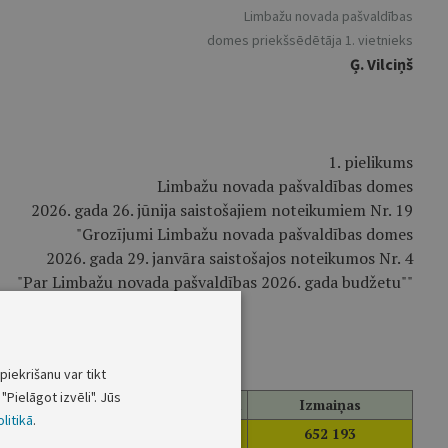
Limbažu novada pašvaldības
domes priekšsēdētāja 1. vietnieks
Ģ. Vilciņš
1. pielikums
Limbažu novada pašvaldības domes
2026. gada 26. jūnija saistošajiem noteikumiem Nr. 19
"Grozījumi Limbažu novada pašvaldības domes
2026. gada 29. janvāra saistošajos noteikumos Nr. 4
"Par Limbažu novada pašvaldības 2026. gada budžetu""
piekrišanu var tikt
"Pielāgot izvēli". Jūs
2026. gada izmainītais plāns, EUR
Izmaiņas
litikā
.
49 822 619
652 193