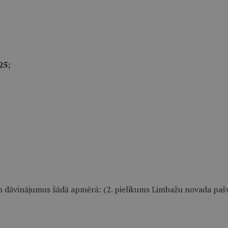
25;
n dāvinājumus šādā apmērā: (2. pielikums Limbažu novada pašv