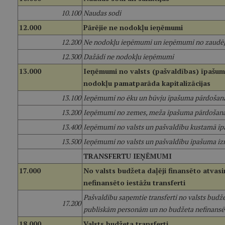
10.100
Naudas sodi
12.000
Pārējie ne nodokļu ieņēmumi
12.200
Ne nodokļu ieņēmumi un ieņēmumi no zaudē
12.300
Dažādi ne nodokļu ieņēmumi
13.000
Ieņēmumi no valsts (pašvaldības) īpašu
nodokļu pamatparāda kapitalizācijas
13.100
Ieņēmumi no ēku un būvju īpašuma pārdošan
13.200
Ieņēmumi no zemes, meža īpašuma pārdošan
13.400
Ieņēmumi no valsts un pašvaldību kustamā īp
13.500
Ieņēmumi no valsts un pašvaldību īpašuma i
TRANSFERTU IEŅĒMUMI
17.000
No valsts budžeta daļēji finansēto atvas
nefinansēto iestāžu transferti
Pašvaldību saņemtie transferti no valsts budž
17.200
publiskām personām un no budžeta nefinans
18.000
Valsts budžeta transferti