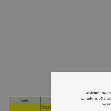
Lai vietne pilnvēr
izmantotas vēl citas 
Kods
Ieņēmumu un izde
varat 
IEŅĒMUMI