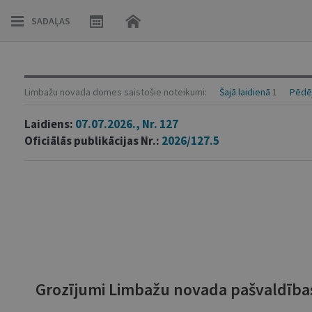
SADAĻAS
Limbažu novada domes saistošie noteikumi:
Šajā laidienā
1
Pēdēj
Laidiens:
07.07.2026., Nr. 127
Oficiālās publikācijas Nr.:
2026/127.5
Grozījumi Limbažu novada pašvaldības