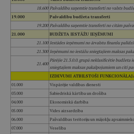
18.600
Pašvaldību saņemtie transferti no valsts budž
19.000
Pašvaldību budžeta transferti
19.200
Pašvaldību saņemtie transferti no citām pašv
21.000
BUDŽETA IESTĀŽU IEŅĒMUMI
21.100
Iestādes ieņēmumi no ārvalstu finanšu palīdz
21.300
Ieņēmumi no iestāžu sniegtajiem maksas pak
Pārējie 21.3.0.0. grupā neklasificētie budžeta
21.400
sniegtajiem maksas pakalpojumiem un citi p
IZDEVUMI ATBILSTOŠI FUNKCIONĀLA
01.000
Vispārējie valdības dienesti
03.000
Sabiedriskā kārtība un drošība
04.000
Ekonomiskā darbība
05.000
Vides aizsardzība
06.000
Pašvaldības teritoriju un mājokļu apsaimniek
07.000
Veselība