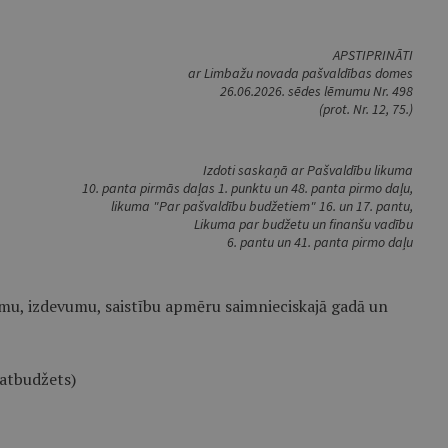
APSTIPRINĀTI
ar Limbažu novada pašvaldības domes
26.06.2026. sēdes lēmumu Nr. 498
(prot. Nr. 12, 75.)
Izdoti saskaņā ar Pašvaldību likuma
10. panta pirmās daļas 1. punktu un 48. panta pirmo daļu,
likuma "Par pašvaldību budžetiem" 16. un 17. pantu,
Likuma par budžetu un finanšu vadību
6. pantu un 41. panta pirmo daļu
u, izdevumu, saistību apmēru saimnieciskajā gadā un
atbudžets)