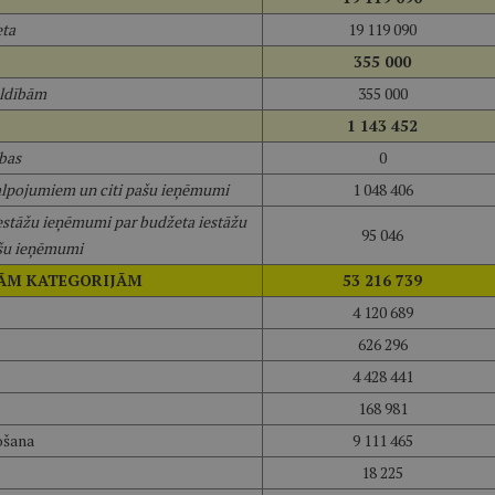
eta
19 119 090
355 000
aldībām
355 000
1 143 452
ības
0
alpojumiem un citi pašu ieņēmumi
1 048 406
 iestāžu ieņēmumi par budžeta iestāžu
95 046
ašu ieņēmumi
JĀM KATEGORIJĀM
53 216 739
4 120 689
626 296
4 428 441
168 981
ošana
9 111 465
18 225