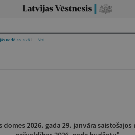
ās nedēļas laikā
1
Visi
 domes 2026. gada 29. janvāra saistošajos
pašvaldības 2026. gada budžetu"