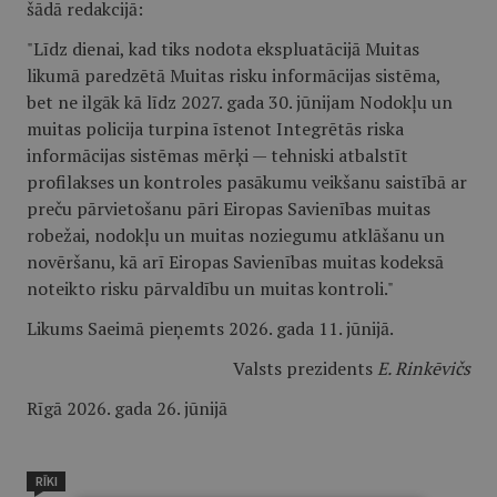
šādā redakcijā:
"Līdz dienai, kad tiks nodota ekspluatācijā Muitas
likumā paredzētā Muitas risku informācijas sistēma,
bet ne ilgāk kā līdz 2027. gada 30. jūnijam Nodokļu un
muitas policija turpina īstenot Integrētās riska
informācijas sistēmas mērķi — tehniski atbalstīt
profilakses un kontroles pasākumu veikšanu saistībā ar
preču pārvietošanu pāri Eiropas Savienības muitas
robežai, nodokļu un muitas noziegumu atklāšanu un
novēršanu, kā arī Eiropas Savienības muitas kodeksā
noteikto risku pārvaldību un muitas kontroli."
Likums Saeimā pieņemts 2026. gada 11. jūnijā.
Valsts prezidents
E. Rinkēvičs
Rīgā 2026. gada 26. jūnijā
RĪKI