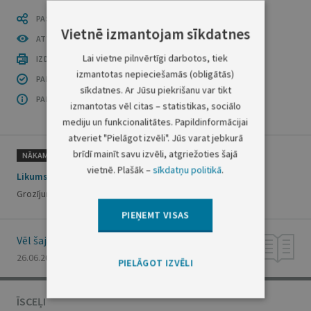
PASTĀSTI CITIEM
Vietnē izmantojam sīkdatnes
ATVĒRT PUBLIKĀCIJU (PDF)
Lai vietne pilnvērtīgi darbotos, tiek
IZDRUKĀT PUBLIKĀCIJU
izmantotas nepieciešamās (obligātās)
PAR INFORMĀCIJAS DROŠĪBU
sīkdatnes. Ar Jūsu piekrišanu var tikt
PAR ŠO GRUPU
izmantotas vēl citas – statistikas, sociālo
mediju un funkcionalitātes. Papildinformācijai
atveriet "Pielāgot izvēli". Jūs varat jebkurā
brīdī mainīt savu izvēli, atgriežoties šajā
NĀKAMAIS
vietnē. Plašāk –
sīkdatņu politikā
.
Likums
Grozījums Ukrainas civiliedzīvotāju atbalsta likumā
PIEŅEMT VISAS
Vēl šajā numurā
26.06.2026., Nr. 119A
(10:51)
PIELĀGOT IZVĒLI
ĪSCEĻI