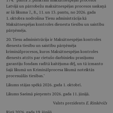
174.
panta 5. punktam maksātnespējas procesos
Latvijā un pārrobežu maksātnespējas procesos saskaņā
ar šā likuma 7., 8., 11. un 13. pantu, no 2026. gada
1. oktobra nodrošina Tiesu administrācija kā
Maksātnespējas kontroles dienesta tiesību un saistību
pārņēmēja.
20. Tiesu administrācija ir Maksātnespējas kontroles
dienesta tiesību un saistību pārņēmēja
kriminālprocesos, kuros Maksātnespējas kontroles
dienests atzīts par cietušo darbinieku prasījumu
garantiju fondam radītā kaitējuma dēļ, un tā izmanto
šajā likumā un Kriminālprocesa likumā noteiktās
procesuālās tiesības."
Likums stājas spēkā 2026. gada 1. oktobrī.
Likums Saeimā pieņemts 2026. gada 11. jūnijā.
Valsts prezidents
E. Rinkēvičs
Rīgā 2026. gada 19. jūnijā