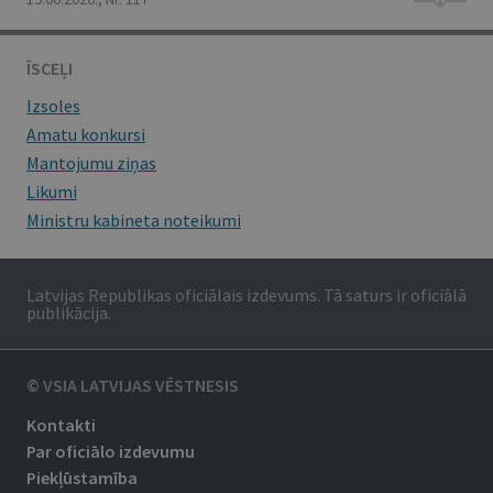
ĪSCEĻI
Izsoles
Amatu konkursi
Mantojumu ziņas
Likumi
Ministru kabineta noteikumi
Latvijas Republikas oficiālais izdevums. Tā saturs ir oficiālā
publikācija.
© VSIA LATVIJAS VĒSTNESIS
Kontakti
Par oficiālo izdevumu
Piekļūstamība