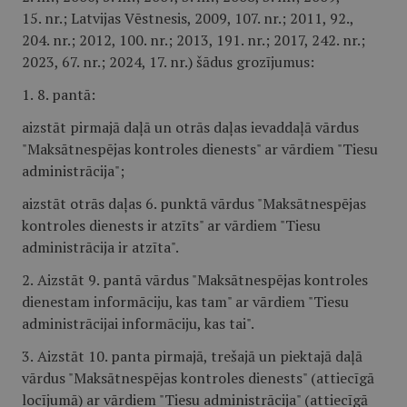
15. nr.; Latvijas Vēstnesis, 2009, 107. nr.; 2011, 92.,
204. nr.; 2012, 100. nr.; 2013, 191. nr.; 2017, 242. nr.;
2023, 67. nr.; 2024, 17. nr.) šādus grozījumus:
1.
8. pantā:
aizstāt pirmajā daļā un otrās daļas ievaddaļā vārdus
"Maksātnespējas kontroles dienests" ar vārdiem "Tiesu
administrācija";
aizstāt otrās daļas 6. punktā vārdus "Maksātnespējas
kontroles dienests ir atzīts" ar vārdiem "Tiesu
administrācija ir atzīta".
2.
Aizstāt 9. pantā vārdus "Maksātnespējas kontroles
dienestam informāciju, kas tam" ar vārdiem "Tiesu
administrācijai informāciju, kas tai".
3.
Aizstāt 10. panta pirmajā, trešajā un piektajā daļā
vārdus "Maksātnespējas kontroles dienests" (attiecīgā
locījumā) ar vārdiem "Tiesu administrācija" (attiecīgā