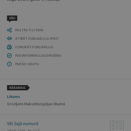
RĪKI
PASTĀSTI CITIEM
ATVĒRT PUBLIKĀCIJU (PDF)
IZDRUKĀT PUBLIKĀCIJU
PAR INFORMĀCIJAS DROŠĪBU
PAR ŠO GRUPU
NĀKAMAIS
Likums
Grozījumi Maksātnespējas likumā
Vēl šajā numurā
19.06.2026., Nr. 117