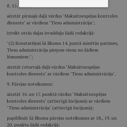
8.
15. pantā:
aizstāt pirmajā daļā vārdus "Maksātnespējas kontroles
dienests" ar vārdiem "Tiesu administrācija";
izteikt otrās daļas ievaddaļu šādā redakcijā:
"(2) Konstatējusi šā likuma 14. pantā minētās pazīmes,
Tiesu administrācija pieņem vienu no šādiem
lēmumiem:";
aizstāt ceturtajā daļā vārdus "Maksātnespējas
kontroles dienests" ar vārdiem "Tiesu administrācija".
9.
Pārejas noteikumos:
aizstāt 16. un 17. punktā vārdus "Maksātnespējas
kontroles dienests" (attiecīgā locījumā) ar vārdiem
"Tiesu administrācija" (attiecīgā locījumā);
papildināt šā likuma pārejas noteikumus ar 18., 19. un
20. punktu šādā redakcijā: