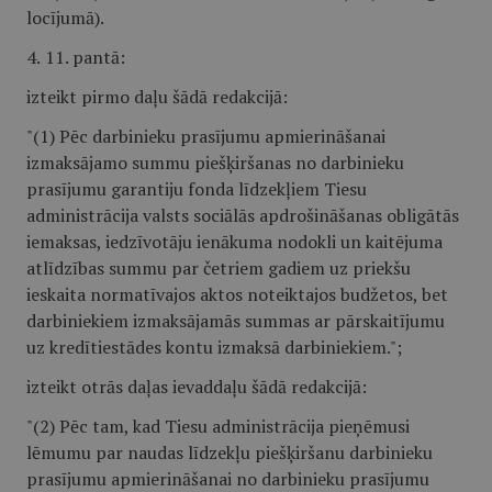
locījumā).
4.
11. pantā:
izteikt pirmo daļu šādā redakcijā:
"(1) Pēc darbinieku prasījumu apmierināšanai
izmaksājamo summu piešķiršanas no darbinieku
prasījumu garantiju fonda līdzekļiem Tiesu
administrācija valsts sociālās apdrošināšanas obligātās
iemaksas, iedzīvotāju ienākuma nodokli un kaitējuma
atlīdzības summu par četriem gadiem uz priekšu
ieskaita normatīvajos aktos noteiktajos budžetos, bet
darbiniekiem izmaksājamās summas ar pārskaitījumu
uz kredītiestādes kontu izmaksā darbiniekiem.";
izteikt otrās daļas ievaddaļu šādā redakcijā:
"(2) Pēc tam, kad Tiesu administrācija pieņēmusi
lēmumu par naudas līdzekļu piešķiršanu darbinieku
prasījumu apmierināšanai no darbinieku prasījumu