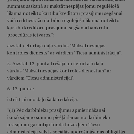
summas saskaņā ar maksātnespējas jomu regulējošā
likumā noteikto kārtību kreditoru prasījumu segšanai
vai kredītiestāžu darbību regulējošā likumā noteikto
kārtību kreditoru prasījumu segšanai bankrota
procedūras ietvaros.";
aizstāt ceturtajā daļā vārdus "Maksātnespējas
kontroles dienests" ar vārdiem "Tiesu administrācija".
5.
Aizstāt 12. panta trešajā un ceturtajā daļā
vārdus "Maksātnespējas kontroles dienestam" ar
vārdiem "Tiesu administrācijai".
6.
13. pantā:
izteikt pirmo daļu šādā redakcijā:
"(1) Pēc darbinieku prasījumu apmierināšanai
izmaksājamo summu piešķiršanas no darbinieku
prasījumu garantiju fonda līdzekļiem Tiesu
administrācija valsts sociālās apdrošināšanas obligātās