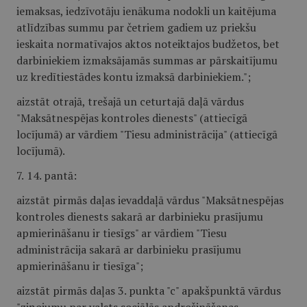
iemaksas, iedzīvotāju ienākuma nodokli un kaitējuma
atlīdzības summu par četriem gadiem uz priekšu
ieskaita normatīvajos aktos noteiktajos budžetos, bet
darbiniekiem izmaksājamās summas ar pārskaitījumu
uz kredītiestādes kontu izmaksā darbiniekiem.";
aizstāt otrajā, trešajā un ceturtajā daļā vārdus
"Maksātnespējas kontroles dienests" (attiecīgā
locījumā) ar vārdiem "Tiesu administrācija" (attiecīgā
locījumā).
7.
14. pantā:
aizstāt pirmās daļas ievaddaļā vārdus "Maksātnespējas
kontroles dienests sakarā ar darbinieku prasījumu
apmierināšanu ir tiesīgs" ar vārdiem "Tiesu
administrācija sakarā ar darbinieku prasījumu
apmierināšanu ir tiesīga";
aizstāt pirmās daļas 3. punkta "c" apakšpunktā vārdus