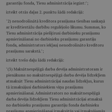
garantiju fonda, Tiesu administrācija iegūst:";
izteikt otrās daļas 2. punktu šādā redakcijā:
"2) nenodrošinātā kreditora prasījuma tiesības saskaņā
ar kredītiestāžu darbību regulējošo likumu. Summas, ko
Tiesu administrācija piešķīrusi darbinieku prasījumu
apmierināšanai no darbinieku prasījumu garantiju
fonda, administrators iekļauj nenodrošināto kreditoru
prasījumu sarakstā.";
izteikt trešo daļu šādā redakcijā:
"(3) Maksātnespējīgā darba devēja administratoram ir
pienākums no maksātnespējīgā darba devēja līdzekļiem
atmaksāt Tiesu administrācijai naudas līdzekļus, kurus
tā izmaksājusi darbiniekiem viņu prasījumu
apmierināšanai. Administrators no maksātnespējīgā
darba devēja līdzekļiem Tiesu administrācijai atmaksā
no darbinieku prasījumu garantiju fonda darbinieku
prasījumu apmierināšanai izmaksātās vai izmaksājamās