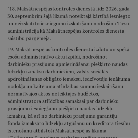
"18. Maksātnespējas kontroles dienestā līdz 2026. gada
30. septembrim šajā likumā noteiktajā kārtībā iesniegto
un neizskatīto iesniegumu izskatīšanu nodrošina Tiesu
administrācija kā Maksātnespējas kontroles dienesta
saistību pārņēmēja.
19. Maksātnespējas kontroles dienesta izdotu un spēkā
esošu administratīvo aktu izpildi, nodrošinot
darbinieku prasījumu apmierināšanai piešķirto naudas
līdzekļu izmaksu darbiniekiem, valsts sociālās
apdrošināšanas obligāto iemaksu, iedzīvotāju ienākuma
nodokļa un kaitējuma atlīdzības summu ieskaitīšanu
normatīvajos aktos noteiktajos budžetos,
administratora atlīdzības samaksai par darbinieku
prasījumu iesniegšanu piešķirto naudas līdzekļu
izmaksu, kā arī no darbinieku prasījumu garantiju
fonda izmaksāto līdzekļu atgūšanu un kreditora tiesību
īstenošanu atbilstoši Maksātnespējas likuma
4