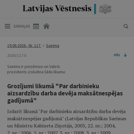
SADAĻAS
19.06.2026., Nr. 117
Saeima
2026/117.8
RĪKI
Saeima ir pieņēmusi un Valsts
prezidents izsludina šādu likumu:
Grozījumi likumā "Par darbinieku
aizsardzību darba devēja maksātnespējas
gadījumā"
Izdarīt likumā "Par darbinieku aizsardzību darba devēja
maksātnespējas gadījumā" (Latvijas Republikas Saeimas
un Ministru Kabineta Ziņotājs, 2003, 22. nr.; 2004,
2. nr.; 2006, 5. nr.; 2007, 3. nr.; 2008, 3. nr.; 2009,