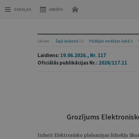
SADAĻAS
ARHĪVS
Likumi:
Šajā laidienā
13
Pēdējās nedēļas laikā
8
Laidiens:
19.06.2026., Nr. 117
Oficiālās publikācijas Nr.:
2026/117.11
Grozījums Elektronisk
Izdarīt Elektronisko plašsaziņas līdzekļu liku