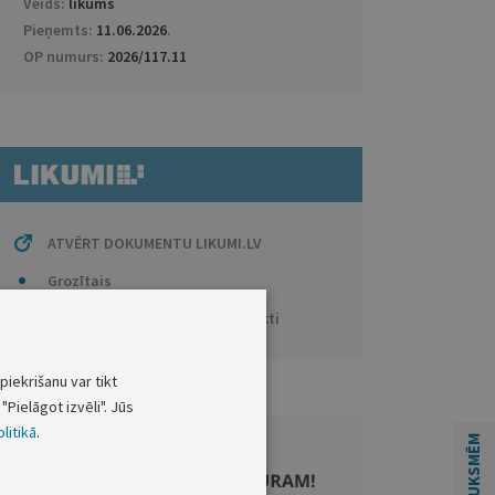
Veids:
likums
Pieņemts:
11.06.2026
.
OP numurs:
2026/117.11
ATVĒRT DOKUMENTU LIKUMI.LV
Grozītais
Anotācijas / Tiesību aktu projekti
piekrišanu var tikt
"Pielāgot izvēli". Jūs
litikā
.
ATSAUKSMĒM