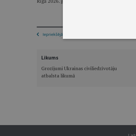
Rīgā 2026. gada 19. jūnijā
Iepriekšējā
Likums
Grozījumi Ukrainas civiliedzīvotāju
atbalsta likumā
Lat