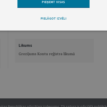
PIEŅEMT VISAS
PIELĀGOT IZVĒLI
Nākamā
Likums
Grozījums Kontu reģistra likumā
vijas Republikas oficiālais izdevums. Tā saturs ir oficiālā publikāc