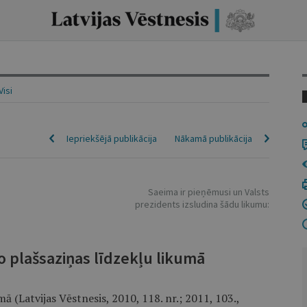
Visi
Iepriekšējā publikācija
Nākamā publikācija
Saeima ir pieņēmusi un Valsts
prezidents izsludina šādu likumu:
o plašsaziņas līdzekļu likumā
mā (Latvijas Vēstnesis, 2010, 118. nr.; 2011, 103.,