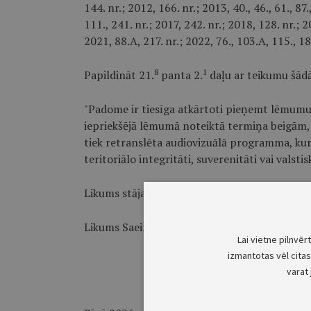
144. nr.; 2012, 166. nr.; 2013, 40., 46., 61., 87.
111., 241. nr.; 2017, 242. nr.; 2018, 128. nr.; 2
2021, 88.A, 217. nr.; 2022, 76., 103.A, 115., 1
8
1
Papildināt 21.
panta 2.
daļu ar teikumu šādā
"Padome ir tiesīga atkārtoti pieņemt lēmumu
iepriekšējā lēmumā noteiktā termiņa beigām, 
tiek retranslēta audiovizuālā programma, kuras
teritoriālo integritāti, suverenitāti vai valsti
Likums stājas spēkā nākamajā dienā pēc tā iz
Likums Saeimā pieņemts 2026. gada 11. jūnijā
Lai vietne pilnvēr
izmantotas vēl citas 
varat 