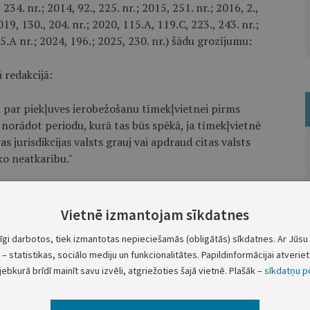
, 234. nr.; 2014, 92., 225. nr.; 2015, 251. nr.; 2016, 2.,
019, 130., 204. nr.; 2020, 115.A, 119.C, 223., 243. nr.;
85.A nr.; 2024, 196.; 2025, 230. nr.) šādu grozījumu:
 redakcijā:
 par piekļuves ierobežošanu tīmekļvietnei pirms
norādot periodu, kurā tas būs spēkā, ja tīmekļvietnē
 jurisdikcijas valsts grauj vai apdraud citas valsts
sko neatkarību."
sludināšanas.
Vietnē izmantojam sīkdatnes
.
tīgi darbotos, tiek izmantotas nepieciešamās (obligātās) sīkdatnes. Ar Jūsu 
– statistikas, sociālo mediju un funkcionalitātes. Papildinformācijai atveriet 
Valsts prezidents
jebkurā brīdī mainīt savu izvēli, atgriežoties šajā vietnē. Plašāk –
sīkdatņu po
E. Rinkēvičs