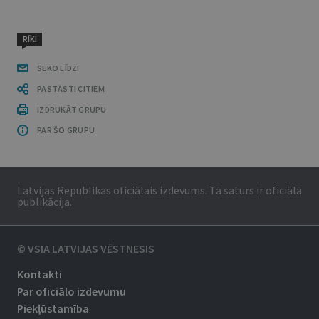
RĪKI
SEKO LĪDZI
PASTĀSTI CITIEM
IZDRUKĀT GRUPU
PAR ŠO GRUPU
Latvijas Republikas oficiālais izdevums. Tā saturs ir oficiālā
publikācija.
© VSIA LATVIJAS VĒSTNESIS
Kontakti
Par oficiālo izdevumu
Piekļūstamība