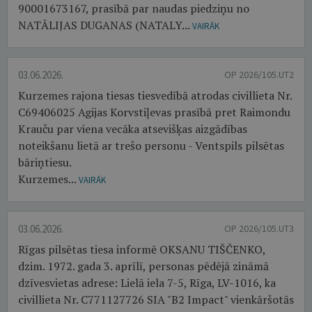
90001673167, prasībā par naudas piedziņu no
NATĀLIJAS DUGANAS (NATALY...
VAIRĀK
03.06.2026.
OP 2026/105.UT2
Kurzemes rajona tiesas tiesvedībā atrodas civillieta Nr.
C69406025 Agijas Korvstiļevas prasībā pret Raimondu
Krauču par viena vecāka atsevišķas aizgādības
noteikšanu lietā ar trešo personu - Ventspils pilsētas
bāriņtiesu.
Kurzemes...
VAIRĀK
03.06.2026.
OP 2026/105.UT3
Rīgas pilsētas tiesa informē OKSANU TIŠČENKO,
dzim. 1972. gada 3. aprīlī, personas pēdējā zināmā
dzīvesvietas adrese: Lielā iela 7-5, Rīga, LV-1016, ka
civillieta Nr. C771127726 SIA "B2 Impact" vienkāršotās