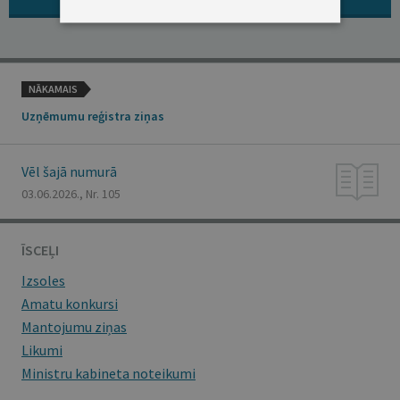
NĀKAMAIS
Uzņēmumu reģistra ziņas
Vēl šajā numurā
03.06.2026., Nr. 105
ĪSCEĻI
Izsoles
Amatu konkursi
Mantojumu ziņas
Likumi
Ministru kabineta noteikumi