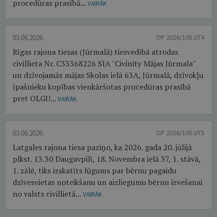
procedūras prasībā...
VAIRĀK
03.06.2026.
OP 2026/105.UT4
Rīgas rajona tiesas (Jūrmalā) tiesvedībā atrodas
civillieta Nr. C33368226 SIA "Civinity Mājas Jūrmala"
un dzīvojamās mājas Skolas ielā 63A, Jūrmalā, dzīvokļu
īpašnieku kopības vienkāršotas procedūras prasībā
pret OLGU...
VAIRĀK
03.06.2026.
OP 2026/105.UT5
Latgales rajona tiesa paziņo, ka 2026. gada 20. jūlijā
plkst. 13.30 Daugavpilī, 18. Novembra ielā 37, 1. stāvā,
1. zālē, tiks izskatīts lūgums par bērnu pagaidu
dzīvesvietas noteikšanu un aizliegumu bērnu izvešanai
no valsts civillietā...
VAIRĀK