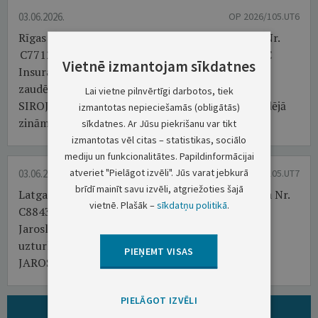
03.06.2026.
OP 2026/105.UT6
Rīgas pilsētas tiesas lietvedībā atrodas civillieta Nr.
C771246725 (C-03797-26/34) AS Swedbank P&C
Vietnē izmantojam sīkdatnes
Insurance prasībā pret Sirojiddin Fayzullaev par
zaudējumu piedziņu.
Lai vietne pilnvērtīgi darbotos, tiek
SIROJIDDIN FAYZULLAEV, dzim. 24.01.1987., pēdējā
izmantotas nepieciešamās (obligātās)
zināmā adrese:...
sīkdatnes. Ar Jūsu piekrišanu var tikt
VAIRĀK
izmantotas vēl citas – statistikas, sociālo
mediju un funkcionalitātes. Papildinformācijai
atveriet "Pielāgot izvēli". Jūs varat jebkurā
03.06.2026.
OP 2026/105.UT7
brīdī mainīt savu izvēli, atgriežoties šajā
Latgales rajona tiesas tiesvedībā atrodas civillieta Nr.
vietnē. Plašāk –
sīkdatņu politikā
.
C88437125 Violetas Timofeičikas prasībā pret
Jaroslavu Timofeičiku par laulības šķiršanu un
uzturlīdzekļu piedziņu. Tiesa uzaicina atbildētāju
PIEŅEMT VISAS
JAROSLAVU TIMOFEIČIKU, dzim. 1988....
VAIRĀK
PIELĀGOT IZVĒLI
ARHĪVS: VISI PAZIŅOJUMI ŠAJĀ GRUPĀ