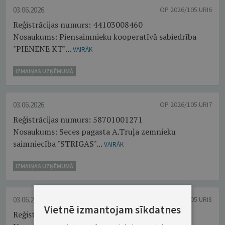
03.06.2026.
OP 2026/105.URI6
Reģistrācijas numurs: 44103008460
Nosaukums: Piensaimnieku kooperatīvā sabiedrība
"PIENENE KT"...
VAIRĀK
IZMAIŅAS UZŅĒMUMĀ
03.06.2026.
OP 2026/105.URI7
Reģistrācijas numurs: 58701001271
Nosaukums: Seces pagasta A.Truļa zemnieku
saimniecība "STRIGAS"...
VAIRĀK
IZMAIŅAS UZŅĒMUMĀ
03.06.2026.
OP 2026/105.URI8
Vietnē izmantojam sīkdatnes
Reģistrācijas numurs: 40003272996