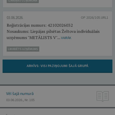
IZMAIŅAS UZŅĒMUMĀ
03.06.2026.
OP 2026/105.URL1
Reģistrācijas numurs: 42102026032
Nosaukums: Liepājas pilsētas Želtova individuālais
uzņēmums "METĀLISTS V"...
VAIRĀK
LIKVIDĒTS UZŅĒMUMS
ARHĪVS: VISI PAZIŅOJUMI ŠAJĀ GRUPĀ
Vēl šajā numurā
03.06.2026., Nr. 105