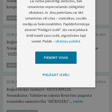
Nosaukums: Automašīnu garāžu īpašnieku
Lai vietne pilnvērtīgi darbotos, tiek
kooperatīvā sabiedrība "Zvezda"...
izmantotas nepieciešamās (obligātās)
VAIRĀK
sīkdatnes. Ar Jūsu piekrišanu var tikt
izmantotas vēl citas – statistikas, sociālo
IZMAIŅAS UZŅĒMUMĀ
mediju un funkcionalitātes. Papildinformācijai
atveriet "Pielāgot izvēli". Jūs varat jebkurā
03.06.2026.
OP 2026/105.URI9
brīdī mainīt savu izvēli, atgriežoties šajā
vietnē. Plašāk –
sīkdatņu politikā
.
Reģistrācijas numurs: 42103019038
Nosaukums: Piensaimnieku kooperatīvā sabiedrība
"DZĒSE"...
VAIRĀK
PIEŅEMT VISAS
IZMAIŅAS UZŅĒMUMĀ
PIELĀGOT IZVĒLI
03.06.2026.
OP 2026/105.URI10
Reģistrācijas numurs: 44101009226
Nosaukums: Valmieras rajona Rencēnu pagasta
zemnieku saimniecība "MŪRNIEKI"...
VAIRĀK