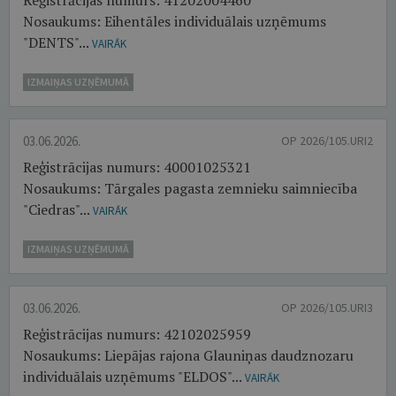
Reģistrācijas numurs: 41202004460
Nosaukums: Eihentāles individuālais uzņēmums
"DENTS"...
VAIRĀK
IZMAIŅAS UZŅĒMUMĀ
03.06.2026.
OP 2026/105.URI2
Reģistrācijas numurs: 40001025321
Nosaukums: Tārgales pagasta zemnieku saimniecība
"Ciedras"...
VAIRĀK
IZMAIŅAS UZŅĒMUMĀ
03.06.2026.
OP 2026/105.URI3
Reģistrācijas numurs: 42102025959
Nosaukums: Liepājas rajona Glauniņas daudznozaru
individuālais uzņēmums "ELDOS"...
VAIRĀK