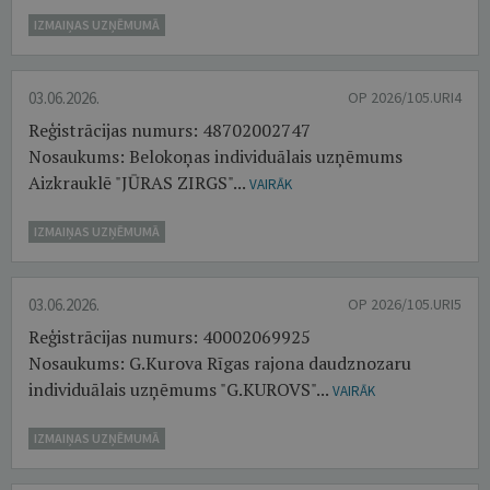
IZMAIŅAS UZŅĒMUMĀ
03.06.2026.
OP 2026/105.URI4
Reģistrācijas numurs: 48702002747
Nosaukums: Belokoņas individuālais uzņēmums
Aizkrauklē "JŪRAS ZIRGS"...
VAIRĀK
IZMAIŅAS UZŅĒMUMĀ
03.06.2026.
OP 2026/105.URI5
Reģistrācijas numurs: 40002069925
Nosaukums: G.Kurova Rīgas rajona daudznozaru
individuālais uzņēmums "G.KUROVS"...
VAIRĀK
IZMAIŅAS UZŅĒMUMĀ