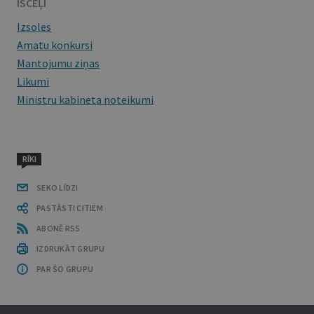
ĪSCEĻI
Izsoles
Amatu konkursi
Mantojumu ziņas
Likumi
Ministru kabineta noteikumi
RĪKI
SEKO LĪDZI
PASTĀSTI CITIEM
ABONĒ RSS
IZDRUKĀT GRUPU
PAR ŠO GRUPU